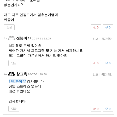
없는건가요?
저도 자꾸 인겜드가서 멈추는거땜에
짜증이 ...
답글
0
0
전붕이77
26-07-31 12:05
신고
|
공감 확인
삭제해도 문제 없어요
제어판 가셔서 프로그램 및 기능 가서 삭제하셔요
또는 고클린 다운받아서 하셔도 좋아요
답글
0
0
참교육
26-07-31 18:36
신고
|
공감 확인
@전붕이77
감사합니다
정말 스트레스 였는데
해결 되었네요
감사합니다
답글
0
0