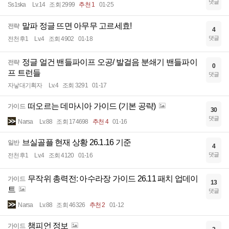
댓글
Ss1ska
Lv.14
조회 2999
추천 1
01-25
말파 정글 뜨면 아무무 고르세효!
전략
4
댓글
전천후1
Lv.4
조회 4902
01-18
정글 얼건 밴들파이프 오공/ 발걸음 분쇄기 밴들파이
전략
0
프 트런들
댓글
자낳대기획자
Lv.4
조회 3291
01-17
떠오르는 데마시아 가이드 (기본 공략)
가이드
30
댓글
Narsa
Lv.88
조회 174698
추천 4
01-16
브실골플 현재 상황 26.1.16 기준
일반
4
댓글
전천후1
Lv.4
조회 4120
01-16
무작위 총력전: 아수라장 가이드 26.11 패치 업데이
가이드
13
트
댓글
Narsa
Lv.88
조회 46326
추천 2
01-12
챔피언 정보
가이드