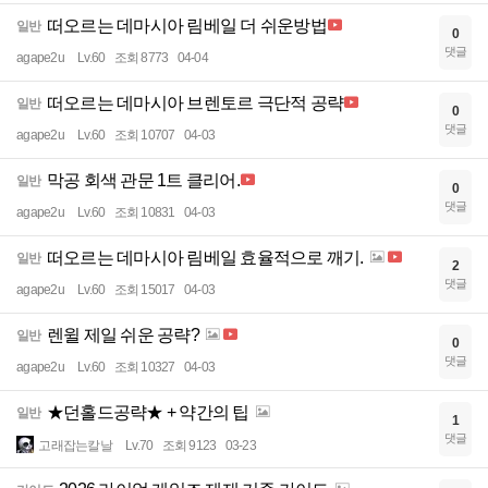
떠오르는 데마시아 림베일 더 쉬운방법
일반
0
댓글
agape2u
Lv.60
조회 8773
04-04
떠오르는 데마시아 브렌토르 극단적 공략
일반
0
댓글
agape2u
Lv.60
조회 10707
04-03
막공 회색 관문 1트 클리어.
일반
0
댓글
agape2u
Lv.60
조회 10831
04-03
떠오르는 데마시아 림베일 효율적으로 깨기.
일반
2
댓글
agape2u
Lv.60
조회 15017
04-03
렌윌 제일 쉬운 공략?
일반
0
댓글
agape2u
Lv.60
조회 10327
04-03
★던홀드공략★ + 약간의 팁
일반
1
댓글
고래잡는칼날
Lv.70
조회 9123
03-23