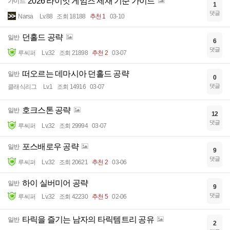
2026 라이엇 게임즈 제재 기준 가이드
가이드
1
댓글
Narsa
Lv.88
조회 18188
추천 1
03-10
던홀드 공략
일반
6
댓글
루씨퍼
Lv.32
조회 21898
추천 2
03-07
떠오르는 데마시아 던홀드 공략
일반
0
댓글
클래식리그
Lv.1
조회 14916
03-07
호크스톤 공략
일반
12
댓글
루씨퍼
Lv.32
조회 29994
03-07
포스배로우 공략
일반
9
댓글
루씨퍼
Lv.32
조회 20621
추천 2
03-06
하이 실버미어 공략
일반
9
댓글
루씨퍼
Lv.32
조회 42230
추천 5
02-06
타릭을 즐기는 남자의 타릭템트리 공유
일반
2