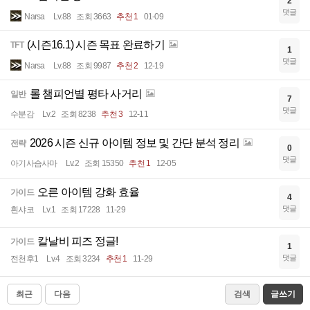
2
댓글
Narsa
Lv.88
조회 3663
추천 1
01-09
(시즌16.1) 시즌 목표 완료하기
TFT
1
댓글
Narsa
Lv.88
조회 9987
추천 2
12-19
롤 챔피언별 평타 사거리
일반
7
댓글
수분감
Lv.2
조회 8238
추천 3
12-11
2026 시즌 신규 아이템 정보 및 간단 분석 정리
전략
0
댓글
아기사슴사마
Lv.2
조회 15350
추천 1
12-05
오른 아이템 강화 효율
가이드
4
댓글
흰샤코
Lv.1
조회 17228
11-29
칼날비 피즈 정글!
가이드
1
댓글
전천후1
Lv.4
조회 3234
추천 1
11-29
최근
다음
검색
글쓰기