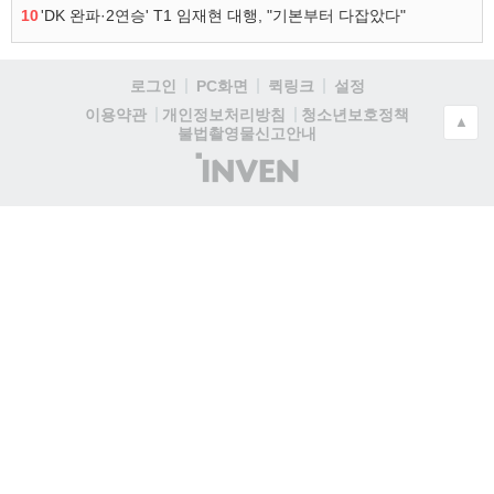
10
'DK 완파·2연승' T1 임재현 대행, "기본부터 다잡았다"
로그인
PC화면
퀵링크
설정
청소년보호정책
이용약관
개인정보처리방침
▲
불법촬영물신고안내
(주)
인
벤