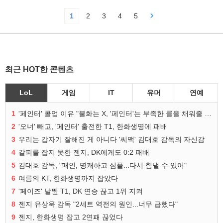
1
2
3
4
5
최근 HOT한 콘텐츠
LoL
게임
IT
유머
연예
1
'페인터' 콜업 이유 "불화는 X, '페인터'는 부족한 콜을 채워줄 선수"
2
'오너' 빼고, '페인터' 출전한 T1, 한화생명에 패배
3
우리는 갑자기 잘해진 게 아니다 '씨맥' 김대호 감독의 자신감
4
갈피를 잡지 못한 젠지, DK에게도 0:2 패배
5
김대호 감독, "패인, 명쾌하고 심플...다시 힘낼 수 있어"
6
여름의 KT, 한화생명까지 잡았다
7
'페이즈' 날뛴 T1, DK 연승 끊고 1위 지켜
8
젠지 유상욱 감독 "2세트 역전의 원인...너무 급했다"
9
젠지, 한화생명 잡고 2연패 끊었다