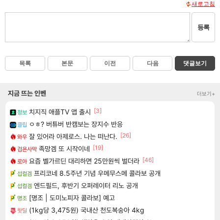
새로고침
등록
목록
본문
이전
다음
댓글보기
지금 뜨는 인벤
더보기+
[3]
치지직 애플TV 앱 출시
정보
ㅇㅎ? 버튜버 반캠보는 장지수 반응
클립
[26]
잘 있어라 아제로스. 나는 떠난다.
와우
[19]
족망겜 또 시작이네
검은사막
[46]
요즘 벨가르딘 대리하면 25만원씩 벌더라
로아
프리코네 8.5주년 기념 우메무스메 콜라보 공개
섭컬겜
엔드필드, 후반기 오퍼레이터 리노 공개
섭컬겜
[명조 | 도미노피자 콜라보] 예고
명조
(1kg당 3,475원) 국내산 천도복숭아 4kg
핫딜