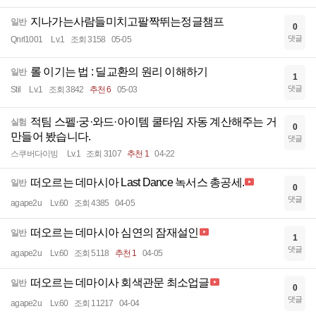
지나가는사람들미치고팔짝뛰는정글챔프
일반
0
댓글
Qnrl1001
Lv.1
조회 3158
05-05
롤 이기는 법 : 딜교환의 원리 이해하기
일반
1
댓글
Stil
Lv.1
조회 3842
추천 6
05-03
적팀 스펠·궁·와드·아이템 쿨타임 자동 계산해주는 거
실험
0
만들어 봤습니다.
댓글
스쿠버다이빙
Lv.1
조회 3107
추천 1
04-22
떠오르는 데마시아 Last Dance 녹서스 총공세.
일반
0
댓글
agape2u
Lv.60
조회 4385
04-05
떠오르는 데마시아 심연의 잠재설인
일반
1
댓글
agape2u
Lv.60
조회 5118
추천 1
04-05
떠오르는 데마이사 회색관문 최소업글
일반
0
댓글
agape2u
Lv.60
조회 11217
04-04