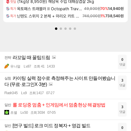
(1kg당 8,950원) 해담옥 수입 대패삼겹살 2kg
핫딜
옥토패스 트래블러 II Octopath Traveler II
49,800원
70%
14,940원
특가
닌텐도 스위치 2 본체 + 마리오 카트 월드
746,000원
1%
738,540원
특가
라꼬일 때 꿀팁드림
전략
0
댓글
유나얼
Lv.87
조회 41
14:33
카이팅 실력 점수로 측정해주는 사이트 만들어봤습니
실험
3
다 (무료·로그인X·3분)
댓글
Flash345
Lv.9
조회 1417
07-27
롤 로딩중 멈춤 + 인게임에서 멈춤현상 해결방법
일반
3
댓글
초별
Lv.50
조회 3034
07-05
[연구 빌드] 로크 미드 정복자 + 영겁 빌드
일반
0