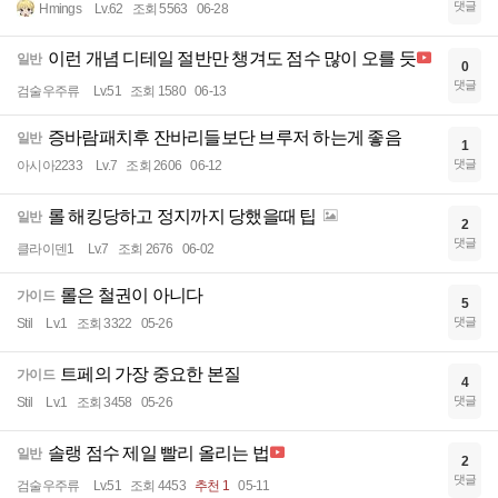
댓글
Hmings
Lv.62
조회 5563
06-28
이런 개념 디테일 절반만 챙겨도 점수 많이 오를 듯
일반
0
댓글
검술우주류
Lv.51
조회 1580
06-13
증바람패치후 잔바리들보단 브루저 하는게 좋음
일반
1
댓글
아시아2233
Lv.7
조회 2606
06-12
롤 해킹당하고 정지까지 당했을때 팁
일반
2
댓글
클라이덴1
Lv.7
조회 2676
06-02
롤은 철권이 아니다
가이드
5
댓글
Stil
Lv.1
조회 3322
05-26
트페의 가장 중요한 본질
가이드
4
댓글
Stil
Lv.1
조회 3458
05-26
솔랭 점수 제일 빨리 올리는 법
일반
2
댓글
검술우주류
Lv.51
조회 4453
추천 1
05-11