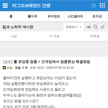
리그오브레전드
인벤
홈
롤이게
유저정보
스킨갤러리
포지션
팁과 노하우 게시판
전체보기
공
검
글
지
색
내글
내 댓글
10추글
on/off
쓰
기
[일반]
롤 로딩중 멈춤 + 인게임에서 멈춤현상 해결방법
초별
댓글: 3 개
조회:
3033
2026-07-05 12:43:16
클라이언트 실행하고 큐잡는데는 이상이 없는데
게임 실행만했다하면 로딩화면도 늦게뜨고
인게임화면에 진입해도 사운드도 들리고
마우스도 움직이는데 화면이 멈추는현상(벽돌현상)
겪으신 분들 있으시죠?
키보드 보안 프로그램 때문입니다.