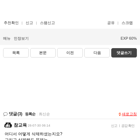
추천확인
신고
스팸신고
공유
스크랩
메뉴
인장보기
EXP 60%
목록
본문
이전
다음
댓글쓰기
댓글
(3)
등록순
|
최신순
새로고침
참교육
26-07-30 06:14
신고
|
공감 확인
어디서 어떻게 삭제하셨는지요?
그리고 삭제해도 문제는