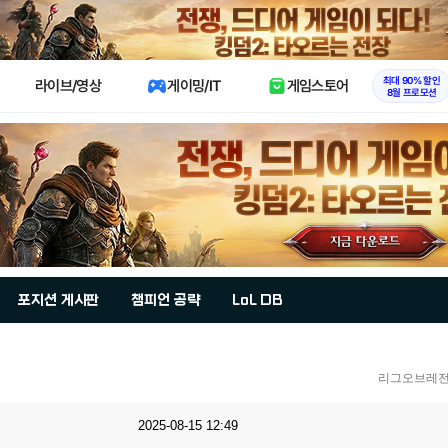
X
최대 90% 할인
라이브/영상
게이밍/IT
게임스토어
8월 프로모션
포지션 게시판
챔피언 공략
LoL DB
리그오브레전
2025-08-15 12:49