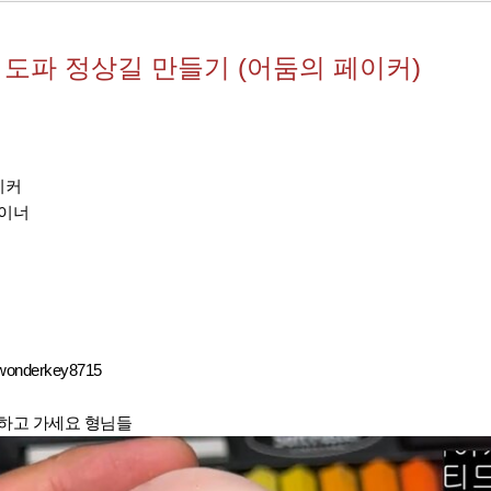
도파 정상길 만들기 (어둠의 페이커)
이커
라이너
@wonderkey8715
경하고 가세요 형님들