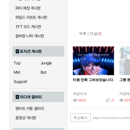
파티 매칭 게시판
와일드 리프트 게시판
TFT 모드 게시판
목록
|
댓글(
4
)
칼바람 나락 게시판
포지션 게시판
Top
Jungle
Mid
Bot
티원 만화 그려보았습니다.
그웬 
Support
귀얌이야
까망베
미디어 갤러리
조회
5625
추천
조회
0
82
팬아트 카툰 갤러리
동영상 게시판
주소복사
https://www.inven.co.kr/b