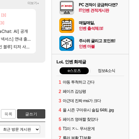
더보기+
PC 견적이 궁금하다면?
IT인벤 견적게시판
[3]
[5]
[101]
네요
100:8 보다 효율이 좋은 상향된 아제나 ㄷㄷ
챕터별 길찾기/지도 공략 (1 ~ 12장)
로아
비스트
매일매일,
[3]
[205]
[135]
고 나왔다
우리 나라의 주적은??
4컷 만화 | 야간 보초는 너무 힘들어
메이플
아주프로
인벤 출석체크!
[81]
Chat: AI] 공개
빵값 문의 후기
테스트 때는 로비에 온라인 기능이 있는데
메이플
리밋제로
[76]
스] 연내 출시 예정
레테 재사용 17번 터짐
스위치2판 ‘몬헌 와일즈’, 30~40fps 목표 추
메이플
해외겜
주사위 굴리고 포인트!
16]
[35]
인벤 마블
] 티저 사이트 오픈
벨가 하드 찐 투력컷
비스트 오브 리인카네이션 오픈 트레일러
로아
PV
LoL 인벤 화제글
e스포츠
정보&소식
1
야동 투척하고 간다
2
페이즈 감상평
3
아근데 진짜 msi가 크다
4
올 시즌 구마유시 솔킬 64회..jpg
목록
글쓰기
5
페이즈 영애짤 찾았다
6
T1이 ㅈㄴ 무서운게
7
룰러 부활 T1부활