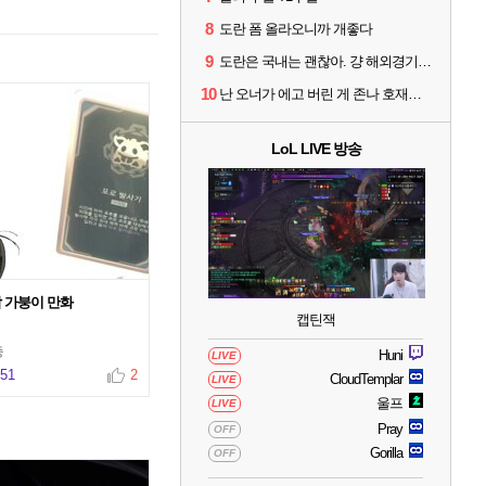
8
도란 폼 올라오니까 개좋다
9
도란은 국내는 괜찮아. 걍 해외경기가 개 쓰레기라 그래
10
난 오너가 에고 버린 게 존나 호재라고 봄
LoL LIVE 방송
 가붕이 만화
캡틴잭
충
Huni
LIVE
851
2
CloudTemplar
LIVE
울프
LIVE
Pray
OFF
Gorilla
OFF