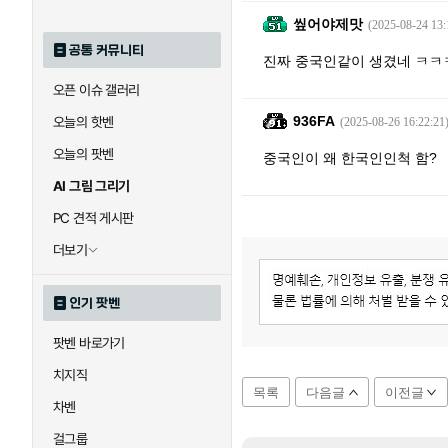
앂어야제맛
(2025-08-24 13:
공통 커뮤니티
진짜 중국인같이 생겼네 ㅋㅋ
오픈 이슈 갤러리
936FA
오늘의 핫벤
(2025-08-26 16:22:21
오늘의 팟벤
중국인이 왜 한국인인척 함?
AI 그림 그리기
PC 견적 게시판
더보기
인기 팟벤
팟벤 바로가기
치지직
목록
다음글
이전글
차벤
걸그룹