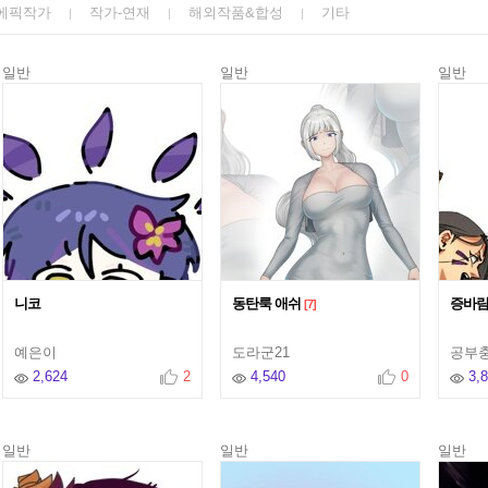
에픽작가
작가-연재
해외작품&합성
기타
일반
일반
일반
니코
동탄룩 애쉬
증바람
[7]
예은이
도라군21
공부
2,624
2
4,540
0
3,
일반
일반
일반