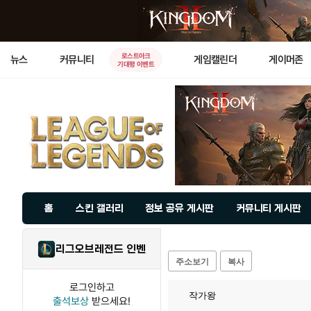
로스트아크
뉴스
커뮤니티
게임캘린더
게이머존
기대평 이벤트
홈
스킨 갤러리
정보 공유 게시판
커뮤니티 게시판
리그오브레전드 인벤
주소보기
복사
로그인하고
작가왕
출석보상
받으세요!