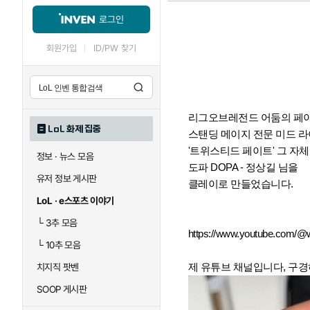
로그인
회원가입
ID/PW 찾기
리그오브레전드 어둠의 페
LoL 화제 집중
스탠딩 메이지 전문 미드 
'트위스티드 페이트' 그 자체
정보 · 뉴스 모음
도파 DOPA - 정상길 님을
유저 정보 게시판
클레이로 만들었습니다.
LoL · e스포츠 이야기
└
3추 모음
https://www.youtube.com/
└
10추 모음
제 유튜브 채널입니다, 구
치지직 팟벤
SOOP 게시판