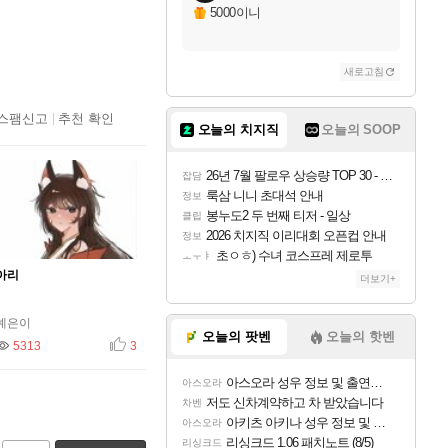
5000이니
새로고침
스팸신고
추천 확인
오늘의 치지직
오늘의 SOOP
26년 7월 팔로우 상승량 TOP 30 - 월간 치지직
잡담
룩삼 니니 초대석 안내
정보
봉누도2 두 번째 티저 - 일상
클립
2026 치지직 이리대회 오픈컵 안내
정보
초ㅇㅎ) 수녀 코스프레 제로투
ㅗㅜㅑ
아리
더보기+
예은이
오늘의 팟벤
오늘의 핫벤
5313
추천
3
아스오라 성우 정보 및 출연작 모음
아스오라
저도 신차계약하고 차 받았습니다
차벤
아키츠 아키나 성우 정보 및 주요 필모
아스오라
리싱크드 1.06 패치노트 (8/5)
리싱크드