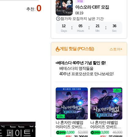
모집
0
아스오라 CBT 모집
추천:
08.19
참가자 모집까지 남은 기간
12
05
21
34
Days
Hours
Min
Sec
게임 핫딜 (PC/스팀)
스토어+
베데스다 40주년 기념 할인 중!
베데스다의 명작들을
40주년 프로모션으로 만나보세요!
인벤게임즈 8월 특별 할인!
드래곤소드: 어웨이크닝 입점!
문명 7 특별 할인!
귀무자: 검의 길 예약 판매 중!
비스트 오브 리인카네이션 정식 출시!
커세어 코브 출시 기념 할인!
더 렐릭 퍼스트 가디언 정식 출시
마블 투혼 파이팅 소울즈 예약 판매 중!
캡콤 프렌차이즈 할인 진행 중!
캡콤 일부 상품 상시 할인
스타워즈 은하계 레이서
로블록스 기프트 카드 공식 입점
인기 퍼블리셔 모음!
스팀으로 만나는 드래곤소드!
조선&고려 DLC 출시 예정
10% 할인과
게임프릭 신작 IP
해적'섬'을 발전시키자!
설화x하드코어 액션!
마블 히어로 총 출동&화려한 격투!
몬헌, 바하 등 인기 IP를
몬헌 와일즈 & 드래곤즈 도그마2
인벤게임즈에서 10% 추가 적립
Robux를 가장 안전하고
최대 90% 할인가를 만나보세요!
네이버혜택과 함께 만나보세요!
50%할인&추가 적립까지!
이니&베니 혜택까지!
네이버 혜택가와 함께 예약하세요!
할인&네이버혜택으로 만나보세요!
네이버페이 혜택과 만나보세요!
네이버 포인트 혜택까지!
할인가에 만나보세요!
일부 에디션 상시 할인!
혜택으로 예약 판매 중
편안하게 충전하세요
나 혼자만 레벨업
나 혼자만 레벨업
어라이즈 오버드라
어라이즈 오버드라
이브 디럭스 에디션
이브 Solo Leveling A
3,000
52,000
3,000
46,000
Solo Leveling Arise
rise