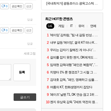
[국내최저가] 광동초이스 광옥고스틱 산삼배양근 30포
감
0
공감 확인
신고
최근 HOT한 콘텐츠
답글
LoL
게임
IT
유머
연예
감
0
공감 확인
신고
1
'에이밍' 김하람, "팀 내 갈등 반성... 끝까지 뛰고 싶었다"
2
내부 갈등 '에이밍', 결국 KT 떠나 KRX로...'지우'와 트레이드
답글
3
우리는 갑자기 잘해진 게 아니다 '씨맥' 김대호 감독의 자신감
새로고침
4
갈피를 잡지 못한 젠지, DK에게도 0:2 패배
5
임재현 감독대행 "패인은 복합적", '도란' "팀에 과부하 왔다"
6
치명타 1% 룬 챙겼죠? 그 시절 그 감성 '롤 클래식' 30일 출시
등록
7
김대호 감독, "패인, 명쾌하고 심플...다시 힘낼 수 있어"
8
여름의 KT, 한화생명까지 잡았다
9
'페이즈' 날뛴 T1, DK 연승 끊고 1위 지켜
글쓰기
10
젠지 유상욱 감독 "2세트 역전의 원인...너무 급했다"