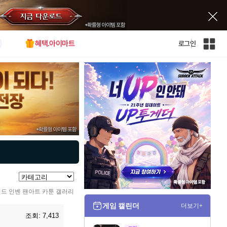
혜택.아이마트
로그인
인
벤
전
체
사
이
트
맵
드 인벤 팬아트 카툰 갤러리
게임 캘린더
더보기+
조회:
7,413