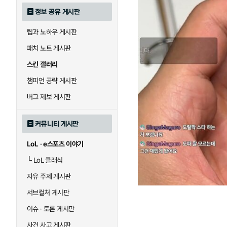
정보 공유 게시판
팁과 노하우 게시판
패치 노트 게시판
스킨 갤러리
챔피언 공략 게시판
버그 제보 게시판
커뮤니티 게시판
LoL · e스포츠 이야기
└
LoL 클래식
자유 주제 게시판
서브컬처 게시판
이슈 · 토론 게시판
사건 사고 게시판