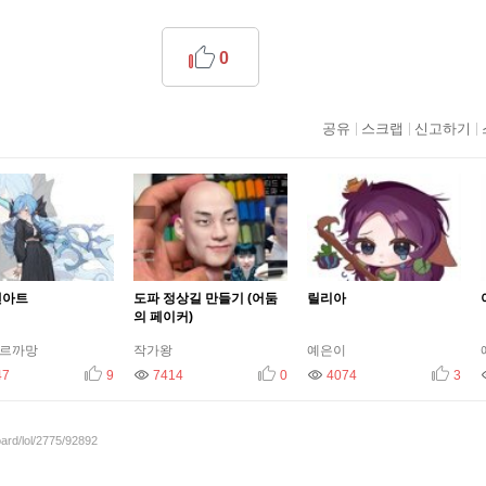
0
공유
스크랩
신고하기
팬아트
도파 정상길 만들기 (어둠
릴리아
의 페이커)
르까망
작가왕
예은이
47
추천
조회
9
7414
추천
조회
0
4074
추천
조회
3
oard/lol/2775/92892