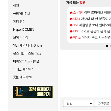
지금 뜨는
핫벤
여행
[101]
 보다 효율이 좋은 상향된 아제나 ㄷㄷ
 길찾기/지도 공략 (1 ~ 12장)
7년만에 가족여행을
이번 드라이브 이쁘
오버워치
여행
해외게임정보
[135]
라의 주적은??
컷 만화 | 야간 보초는 너무 힘들어
저보다 더 한 분들도
「에린」 컨셉 포스
디아4
아스오라
게임 영상
[81]
의 후기
스트 때는 로비에 온라인 기능이 있는데
퍼클영상 보다 현타오네
쿠를 먼저 보내서 
로아
비스트
HyperX OMEN
[76]
사용 17번 터짐
2판 ‘몬헌 와일즈’, 30~40fps 목표 추정
의외로 은근히 몬가 몬
리싱크드 1.06 패
FCO
리싱크드
[35]
 찐 투력컷
 오브 리인카네이션 오픈 트레일러
이적자 숙코 시ㅡ발련
비스트 오브 리인
브이 라이징
메이플
비스트
일곱 개의 대죄: Origin
몬스터헌터 스토리즈3
바이오하자드 레퀴엠
드래곤 퀘스트7
풋볼 매니저26
3추글