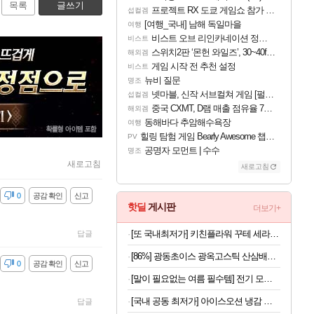
목록
글쓰기
프로젝트 RX 도쿄 게임쇼 참가 결정
섭컬겜
[여행_국내] 남해 독일마을
여행
비스트 오브 리인카네이션 정보/공략글 모음
비스트
스위치2판 ‘몬헌 와일즈’, 30~40fps 목표 추정
해외겜
게임 시작 전 추천 설정
비스트
뉴비 질문
명조
넷마블, 신작 서브컬쳐 게임 [펄 인 블루] 티저 사이트 오픈
섭컬겜
중국 CXMT, D램 매출 점유율 7%…글로벌 4위로 부상
해외겜
동해바다 추암해수욕장
여행
힐링 탐험 게임 Bearly Awesome 챕터 1 트레일러
PV
공명자 모먼트 | 수수
명조
새로고침
새로고침
감
0
공감 확인
신고
핫딜
게시판
더보기+
[또 국내최저가] 키친플라워 꾸테 세라믹 인덕션 냄비 편수 18cm x 2개
답글
[86%] 광동초이스 광옥고스틱 산삼배양근, 10g, 30포, 1개
감
0
공감 확인
신고
[말이 필요없는 여름 필수템] 전기 모기채 x 2개
[국내 공동 최저가] 아이스오션 냉감 홑이불 100x150
답글