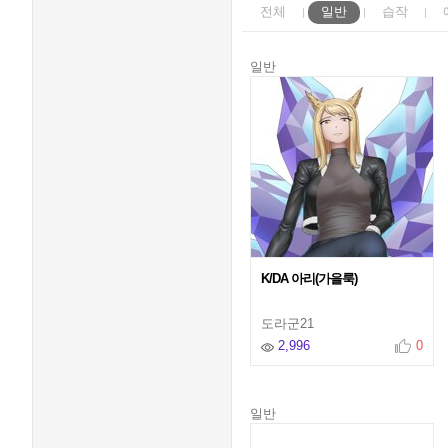
전체
일반
습작
일반
K/DA 아리(가을룩)
도라군21
2,996
0
일반