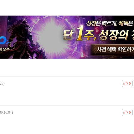
23)
공감
비공
0
00:16:04)
공감
비공
0