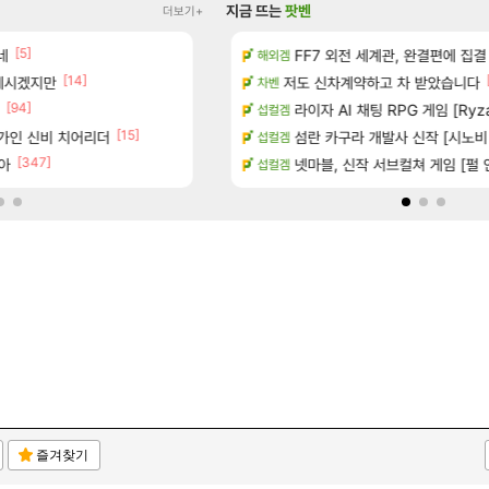
지금 뜨는
팟벤
더보기+
[5]
[1]
 다녀왔습니다.
네
(15시즌PTR) 악마술사 5경이 뜨
FF7 외전 세계관, 완결편에 집결
디아4
해외겜
[14]
 계시겠지만
터 공개
빵 가격이 24500원 이라길래 결제 취소하
저도 신차계약하고 차 받았습니다
메이플
차벤
[94]
[45]
기습하는 법
너넨 대난 함부로 가지 마라..
라이자 AI 채팅 RPG 게임 [Ryza
로아
섭컬겜
[15]
[6]
가인 신비 치어리더
치노트 (8/5)
Ssf 정의를 내려 버린 디시인
섬란 카구라 개발사 신작 [시노비 넥서
디아4
섭컬겜
[347]
[1
아
카네이션 정보/공략글 모음
게이머라면 필수로 알아야 할 것
넷마블, 신작 서브컬쳐 게임 [펄 인 블루
메이플
섭컬겜
즐겨찾기