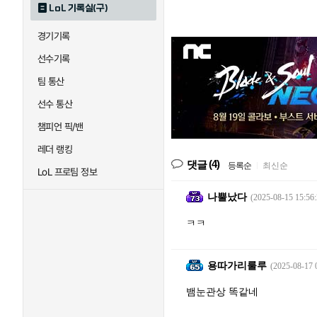
LoL 기록실(구)
경기기록
선수기록
팀 통산
선수 통산
챔피언 픽/밴
레더 랭킹
(4)
댓글
등록순
|
최신순
LoL 프로팀 정보
나뿔났다
(2025-08-15 15:56:
ㅋㅋ
용따가리룰루
(2025-08-17 
뱀눈관상 똑같네