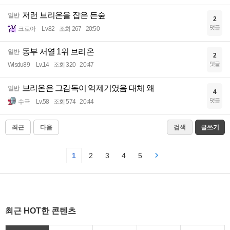
저런 브리온을 잡은 든숲
일반
2
댓글
크로아
Lv.82
조회 267
20:50
동부 서열 1위 브리온
일반
2
댓글
Wlsdu89
Lv.14
조회 320
20:47
브리온은 그감독이 억제기였음 대체 왜
일반
4
댓글
수극
Lv.58
조회 574
20:44
최근
다음
검색
글쓰기
1
2
3
4
5
최근 HOT한 콘텐츠