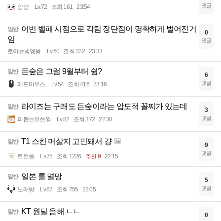
댓글
양양
Lv.72
조회 161
23:54
이번 밸패 시점으로 각팀 장단점이 명확하게 벌어진거
일반
0
임
댓글
로아뉴빙엥용
Lv.60
조회 322
23:33
든숲은 그럼 9월부터 쉼?
일반
6
댓글
레드마우스
Lv.54
조회 416
23:16
라이즈는 구래도 든숲이라는 압도적 꼴찌가 있는데
일반
3
댓글
피뽑는유현찡
Lv.82
조회 372
22:30
T1 스킨 머살지 고민돼서 걍
일반
9
댓글
트런들
Lv.75
조회 1226
추천 9
22:15
일본 롤 멸망
일반
5
댓글
노래방
Lv.87
조회 755
22:05
KT 원딜 음해 ㄴㄴ
일반
0