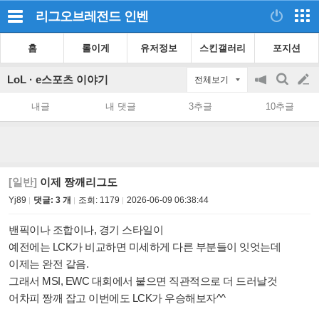
리그오브레전드
인벤
홈
롤이게
유저정보
스킨갤러리
포지션
LoL · e스포츠 이야기
전체보기
공
검
글
지
색
내글
내 댓글
3추글
10추글
on/off
쓰
기
[일반]
이제 짱깨리그도
Yj89
댓글: 3 개
조회:
1179
2026-06-09 06:38:44
밴픽이나 조합이나, 경기 스타일이
예전에는 LCK가 비교하면 미세하게 다른 부분들이 잇엇는데
이제는 완전 같음.
그래서 MSI, EWC 대회에서 붙으면 직관적으로 더 드러날것
어차피 짱깨 잡고 이번에도 LCK가 우승해보자^^