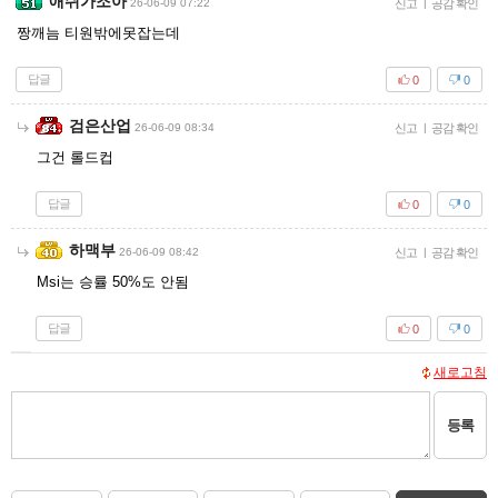
애쉬가조아
26-06-09 07:22
신고
|
공감 확인
짱깨늠 티원밖에못잡는데
답글
0
0
검은산업
26-06-09 08:34
신고
|
공감 확인
그건 롤드컵
답글
0
0
하맥부
26-06-09 08:42
신고
|
공감 확인
Msi는 승률 50%도 안됨
답글
0
0
새로고침
등록