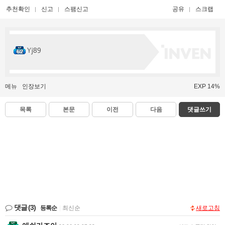
추천확인
신고
스팸신고
공유
스크랩
Yj89
메뉴
인장보기
EXP 14%
목록
본문
이전
다음
댓글쓰기
댓글
(3)
등록순
|
최신순
새로고침