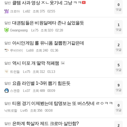
클템 사과 영상 ㅈㄴ웃기네 그냥 ㅋㅋ
일반
0
댓글
크로아
Lv.82
조회 375
02:55
대권팀들은 비원딜메타 존나 싫었을듯
일반
1
댓글
Gwangwang
Lv.75
조회 320
02:28
아시안게임 롤 유니폼 잘뽑힌거같은데
일반
2
댓글
루비아이
Lv.88
조회 240
01:36
역시 미포 개 딸깍 적폐챔
일반
5
댓글
트런들
Lv.75
조회 312
01:13
요즘 라인별 1~3위 뽑기 힘든듯
일반
9
댓글
스캔중
Lv.37
조회 489
00:09
티원 경기 이제봤는데 탑명보는 또 버스탓네 ㄹㅇㅋㅋ
일반
0
댓글
닉뭐로할
Lv.45
조회 356
00:08
은하계 학살자 제드 크로마 살만함?
일반
2