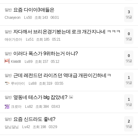
요즘 다이아3애들은
일반
3
댓글
Chaeyeon
Lv.50
조회 143
06:01
자다깨서 브리온경기봤는데 로크 개간지나네 ㅋㅋㅋ
일반
0
댓글
애쉬가조아
Lv.51
조회 185
05:21
이러다 폭스가 9위하는거 아냐?
일반
0
댓글
Kkkkllll
Lv.89
조회 157
05:12
근데 레전드던 라이즈던 역대급 개판이긴하네ㅋ
일반
1
댓글
루비아이
Lv.88
조회 319
03:55
옆동네 테스가 blg 잡았네?
일반
1
댓글
크로아
Lv.82
조회 384
03:43
요즘 신드라도 좋네?
일반
2
댓글
달님달님
Lv.42
조회 198
03:29