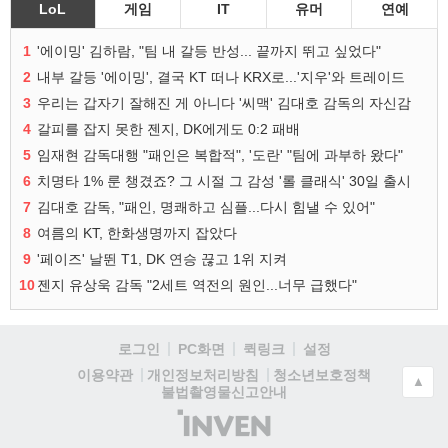
LoL
게임
IT
유머
연예
1
'에이밍' 김하람, "팀 내 갈등 반성... 끝까지 뛰고 싶었다"
2
내부 갈등 '에이밍', 결국 KT 떠나 KRX로...'지우'와 트레이드
3
우리는 갑자기 잘해진 게 아니다 '씨맥' 김대호 감독의 자신감
4
갈피를 잡지 못한 젠지, DK에게도 0:2 패배
5
임재현 감독대행 "패인은 복합적", '도란' "팀에 과부하 왔다"
6
치명타 1% 룬 챙겼죠? 그 시절 그 감성 '롤 클래식' 30일 출시
7
김대호 감독, "패인, 명쾌하고 심플...다시 힘낼 수 있어"
8
여름의 KT, 한화생명까지 잡았다
9
'페이즈' 날뛴 T1, DK 연승 끊고 1위 지켜
10
젠지 유상욱 감독 "2세트 역전의 원인...너무 급했다"
로그인
PC화면
퀵링크
설정
청소년보호정책
이용약관
개인정보처리방침
▲
불법촬영물신고안내
(주)
인