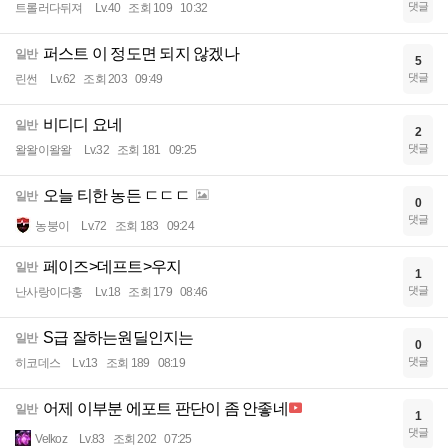
댓글
트롤러다뒤져
Lv.40
조회 109
10:32
퍼스트 이 정도면 되지 않겠나
일반
5
댓글
린썬
Lv.62
조회 203
09:49
비디디 요네
일반
2
댓글
왈왈이왈왈
Lv.32
조회 181
09:25
오늘 티한 농든 ㄷㄷㄷ
일반
0
댓글
농붕이
Lv.72
조회 183
09:24
페이즈>데프트>우지
일반
1
댓글
난사랑이다홍
Lv.18
조회 179
08:46
S급 잘하는원딜인지는
일반
0
댓글
히코데스
Lv.13
조회 189
08:19
어제 이부분 에포트 판단이 좀 안좋네
일반
1
댓글
Velkoz
Lv.83
조회 202
07:25