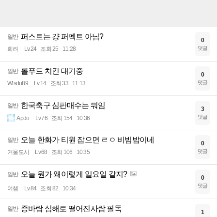
퍼스트는 걍 퍼펙트 아님?
일반
0
댓글
희려
Lv.24
조회 25
11:28
롤푸드 치킨 대기중
일반
0
댓글
Wlsdu89
Lv.14
조회 33
11:13
한국축구 심판매수는 뭐임
일반
3
댓글
Apdo
Lv.76
조회 154
10:36
오늘 한화가 티원 잡으면 ㄹㅇ 비빔밥이네
일반
0
댓글
겨울도시
Lv.68
조회 106
10:35
오늘 뭔가 왜이렇게 일요일 같지?
일반
0
댓글
여챔
Lv.84
조회 82
10:34
증바람 심해로 떨어진사람 필독
일반
1