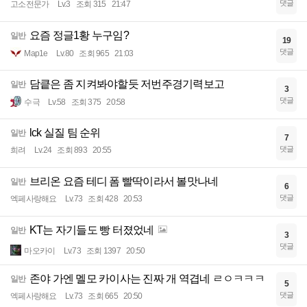
댓글
고소전문가
Lv.3
조회 315
21:47
요즘 정글1황 누구임?
일반
19
댓글
Map1e
Lv.80
조회 965
21:03
담킅은 좀 지켜봐야할듯 저번주경기력보고
일반
3
댓글
수극
Lv.58
조회 375
20:58
lck 실질 팀 순위
일반
7
댓글
희려
Lv.24
조회 893
20:55
브리온 요즘 테디 폼 빨딱이라서 볼맛나네
일반
6
댓글
엑페사랑해요
Lv.73
조회 428
20:53
KT는 자기들도 빵 터졌었네
일반
3
댓글
마오카이
Lv.73
조회 1397
20:50
존야 가엔 멜모 카이사는 진짜 개 역겹네 ㄹㅇㅋㅋㅋ
일반
5
댓글
엑페사랑해요
Lv.73
조회 665
20:50