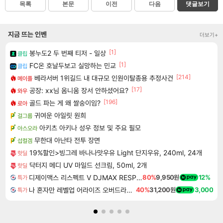
목록
본문
이전
다음
댓글보기
지금 뜨는 인벤
더보기+
[1]
봉누도2 두 번째 티저 - 일상
클립
[1]
FC온 호날두보고 실망하는 민교
클립
[214]
베라서버 1위길드 내 대규모 인원이탈종용 추정사건
메이플
[17]
공장: xx님 옴니움 장서 안하셨어요?
와우
[196]
골드 파는 게 왜 쌀숭이임?
로아
귀여운 아일릿 원희
걸그룹
아키츠 아키나 성우 정보 및 주요 필모
아스오라
무한대 아난타 전투 장면
섭컬겜
19%할인>빙그레 바나나맛우유 Light 단지우유, 240ml, 24개
핫딜
닥터지 메디 UV 마일드 선크림, 50ml, 2개
핫딜
디제이맥스 리스펙트 V DJMAX RESPECT V
80%
9,950원
12%
특가
나 혼자만 레벨업 어라이즈 오버드라이브 디럭스 에디션 Solo Leveling Arise Overdrive Deluxe Edition
40%
31,200원
3,000
특가