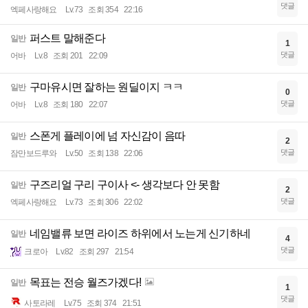
댓글
엑페사랑해요
Lv.73
조회 354
22:16
퍼스트 말해준다
일반
1
댓글
어바
Lv.8
조회 201
22:09
구마유시면 잘하는 원딜이지 ㅋㅋ
일반
0
댓글
어바
Lv.8
조회 180
22:07
스폰게 플레이에 넘 자신감이 음따
일반
2
댓글
잠만보드루와
Lv.50
조회 138
22:06
구즈리얼 구리 구이사 <- 생각보다 안 못함
일반
2
댓글
엑페사랑해요
Lv.73
조회 306
22:02
네임밸류 보면 라이즈 하위에서 노는게 신기하네
일반
4
댓글
크로아
Lv.82
조회 297
21:54
목표는 전승 월즈가겠다!
일반
1
댓글
사토라레
Lv.75
조회 374
21:51