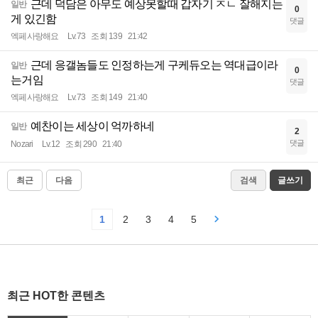
근데 덕담은 아무도 예상못할때 갑자기 ㅈㄴ 잘해지는
일반
0
게 있긴함
댓글
엑페사랑해요
Lv.73
조회 139
21:42
근데 응갤놈들도 인정하는게 구케듀오는 역대급이라
일반
0
는거임
댓글
엑페사랑해요
Lv.73
조회 149
21:40
예찬이는 세상이 억까하네
일반
2
댓글
Nozari
Lv.12
조회 290
21:40
최근
다음
검색
글쓰기
1
2
3
4
5
최근 HOT한 콘텐츠