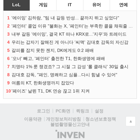
LoL
게임
IT
유머
연예
1
'에이밍' 김하람, "팀 내 갈등 반성... 끝까지 뛰고 싶었다"
2
'페인터' 콜업 이유 "불화는 X, '페인터'는 부족한 콜을 채워줄 선수"
3
내부 갈등 '에이밍', 결국 KT 떠나 KRX로...'지우'와 트레이드
4
우리는 갑자기 잘해진 게 아니다 '씨맥' 김대호 감독의 자신감
5
갈피를 잡지 못한 젠지, DK에게도 0:2 패배
6
'오너' 빼고, '페인터' 출전한 T1, 한화생명에 패배
7
치명타 1% 룬 챙겼죠? 그 시절 그 감성 '롤 클래식' 30일 출시
8
김대호 감독, "패인, 명쾌하고 심플...다시 힘낼 수 있어"
9
여름의 KT, 한화생명까지 잡았다
10
'페이즈' 날뛴 T1, DK 연승 끊고 1위 지켜
로그인
PC화면
퀵링크
설정
청소년보호정책
이용약관
개인정보처리방침
▲
불법촬영물신고안내
(주)
인