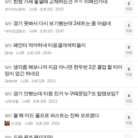
한창 기세 좋을때 교체하는건 ㄹㅇ 이해안가네
일반
2
댓글
로아하는람쥐
Lv.26
조회 191
23:57
경기 못봐서 다시 보기봤는데 2세트는 좀 아쉽네
일반
1
댓글
대재앙급똥손
Lv.66
조회 152
23:47
페인터 억까하네 티응갤개색히들이
일반
0
댓글
Qndy
Lv.39
조회 126
23:44
생각좀 해보니까 지금 아니면 한두번 2군 콜업 할 타이
일반
0
밍이 없긴 하네요
댓글
Jaxlover
Lv.26
조회 128
23:31
경기 안봣는데 티원 진거 누구때문임? 또 탑명보임?
일반
4
댓글
닉뭐로할
Lv.45
조회 418
23:13
올 해 미드 올프로 퍼스트는 진짜 모르겠다
일반
0
댓글
리코동
Lv.60
조회 159
23:01
도란 원조 팬이지만
일반