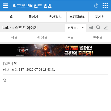
리그오브레전드
인벤
홈
롤이게
유저정보
스킨갤러리
포지션
LoL · e스포츠 이야기
전체보기
공
검
글
지
색
내글
내 댓글
3추글
10추글
on/off
쓰
기
[일반]
엄
레사
조회:
337
2026-07-08 18:43:41
엄