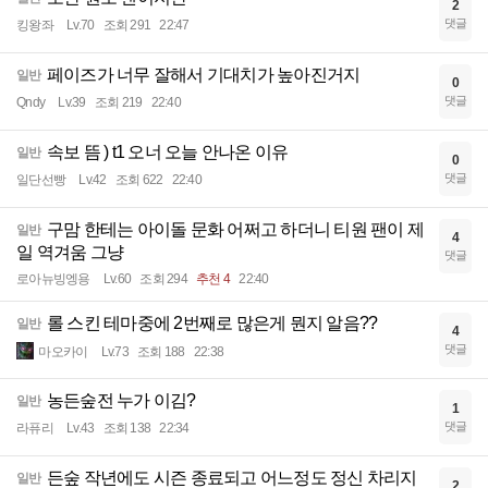
2
댓글
킹왕좌
Lv.70
조회 291
22:47
페이즈가 너무 잘해서 기대치가 높아진거지
일반
0
댓글
Qndy
Lv.39
조회 219
22:40
속보 뜸 ) t1 오너 오늘 안나온 이유
일반
0
댓글
일단선빵
Lv.42
조회 622
22:40
구맘 한테는 아이돌 문화 어쩌고 하더니 티원 팬이 제
일반
4
일 역겨움 그냥
댓글
로아뉴빙엥용
Lv.60
조회 294
추천 4
22:40
롤 스킨 테마중에 2번째로 많은게 뭔지 알음??
일반
4
댓글
마오카이
Lv.73
조회 188
22:38
농든숲전 누가 이김?
일반
1
댓글
라퓨리
Lv.43
조회 138
22:34
든숲 작년에도 시즌 종료되고 어느정도 정신 차리지
일반
2