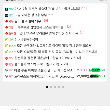
[13]
26년 7월 팔로우 상승량 TOP 30 - 월간 치지직
잡담
그냥 귀여운 상교용 부부 ㅋㅋ
클립
[29]
결국 돌고 돌아 와우
와우
[2]
이케부쿠로 팝업행사 코스프레이어들!!
이환
[2]
유나 얼굴은 우려했던 일이 벌어진 참사 같음
오버워치
선녀바위해수욕장
여행
모든 바우에라 업그레이드 아이템 획득 위치 공략 (89개)
비스트
모든 요리/작물 책 획득 위치 공략 (36개) - 미식가 도전과제
비스트
완전두유 검은콩 검은참깨 고칼슘 190ml x 60개
핫딜
헬스헬퍼 맥스컷 프로 크롬 120정 x 2개
핫딜
마블 투혼 파이팅 소울즈 얼티밋 에디션 MARVEL Tokon Fighting Souls Ultimate Edition
118,000원
5%
특가
드래곤소드 어웨이크닝 디럭스 팩 DragonSword Awakening Deluxe Pack DLC
22,000원
10%
특가