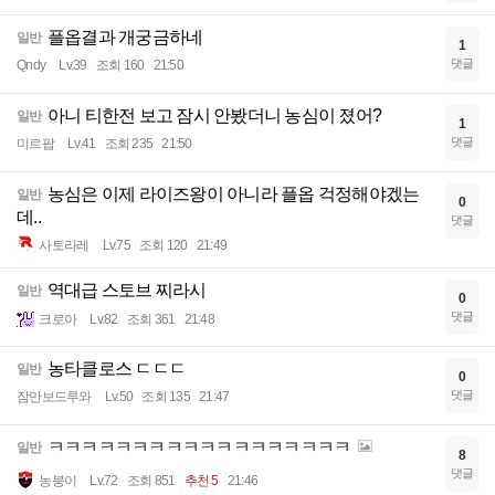
플옵결과 개궁금하네
일반
1
댓글
Qndy
Lv.39
조회 160
21:50
아니 티한전 보고 잠시 안봤더니 농심이 졌어?
일반
1
댓글
미르팝
Lv.41
조회 235
21:50
농심은 이제 라이즈왕이 아니라 플옵 걱정해야겠는
일반
0
데..
댓글
사토라레
Lv.75
조회 120
21:49
역대급 스토브 찌라시
일반
0
댓글
크로아
Lv.82
조회 361
21:48
농타클로스 ㄷㄷㄷ
일반
0
댓글
잠만보드루와
Lv.50
조회 135
21:47
ㅋㅋㅋㅋㅋㅋㅋㅋㅋㅋㅋㅋㅋㅋㅋㅋㅋㅋ
일반
8
댓글
농붕이
Lv.72
조회 851
추천 5
21:46