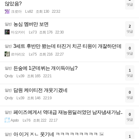
않았음?
댓글
크로아
Lv.82
조회 130
22:32
농심 멤버만 보면
일반
2
댓글
마오카이
Lv.73
조회 176
22:30
3세트 후반만 뫘는데 터진거 치곤 티원이 개잘하던데
일반
0
댓글
르마리오
Lv.75
조회 216
22:27
든숲에 1군데뷔는 개이득아님?
일반
1
댓글
Qndy
Lv.39
조회 165
22:21
담원 케이티전 개웃기겠네
일반
0
댓글
Qndy
Lv.39
조회 146
22:19
페이즈에게서 역대급 재능원딜러였던 남자냄새가남..
일반
0
댓글
Apdo
Lv.76
조회 222
22:17
아 이거 ㅈㄴ 웃기네 ㅋㅋㅋㅋㅋㅋㅋㅋㅋ
일반
1