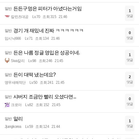
든든구멍은 피터가 아녔다는거임
일반
1
댓글
칼린츠대공
Lv.70
조회 315
21:46
경기 개 재밌네 진짜 ㅋㅋㅋㅋㅋㅋ
일반
0
댓글
임시닉666
Lv.71
조회 134
21:46
든은 나름 정글 영입은 성공이네.
일반
1
댓글
Siva칼리
Lv.98
조회 246
21:45
든이 대떡 냈는데요?
일반
2
댓글
앵무새해적단
Lv.50
조회 241
21:45
샤버지 조금만 빨리 오셨다면...
일반
0
댓글
크로아
Lv.82
조회 152
21:45
알리
일반
1
댓글
Jjangkorea
Lv.59
조회 124
21:44