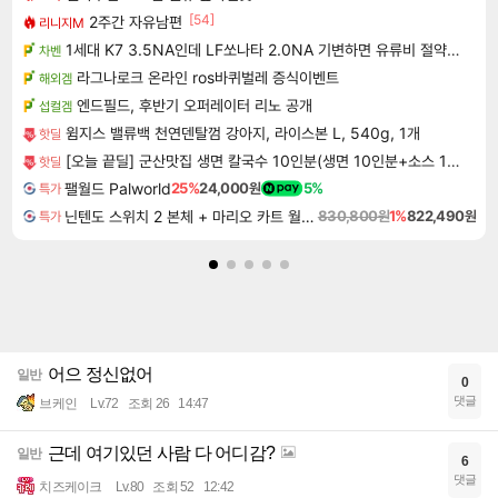
[54]
2주간 자유남편
리니지M
1세대 K7 3.5NA인데 LF쏘나타 2.0NA 기변하면 유류비 절약이 얼마나 될까요..?
차벤
라그나로크 온라인 ros바퀴벌레 증식이벤트
해외겜
엔드필드, 후반기 오퍼레이터 리노 공개
섭컬겜
윔지스 밸류백 천연덴탈껌 강아지, 라이스본 L, 540g, 1개
핫딜
[오늘 끝딜] 군산맛집 생면 칼국수 10인분(생면 10인분+소스 10봉) 개별포장
핫딜
팰월드 Palworld
25%
24,000원
5%
특가
닌텐도 스위치 2 본체 + 마리오 카트 월드 + 슈퍼 마리오 파티 잼버리 닌텐도 스위치 2 에디션 + 잼버리 TV 번들
830,800원
1%
822,490원
특가
어으 정신없어
일반
0
댓글
브케인
Lv.72
조회 26
14:47
근데 여기있던 사람 다 어디감?
일반
6
댓글
치즈케이크
Lv.80
조회 52
12:42