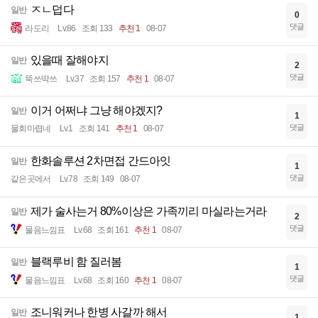
ㅈㄴ덥다
일반
0
댓글
라도리
Lv.86
조회 133
추천 1
08-07
있을때 잘해야지
일반
2
댓글
뚝쓰딱쓰
Lv.37
조회 157
추천 1
08-07
이거 어쩌냐 그냥 해야겠지?
일반
1
댓글
물회마렵네
Lv.1
조회 141
추천 1
08-07
한화솔루션 2차면접 간드아잇
일반
1
댓글
같은곳에서
Lv.78
조회 149
08-07
제가 술사는거 80%이상은 가족끼리 마실라는거라
일반
2
댓글
물음느낌표
Lv.68
조회 161
추천 1
08-07
블랙루비 함 질러봄
일반
1
댓글
물음느낌표
Lv.68
조회 160
추천 1
08-07
조니워커나 한병 사갈까 해서
일반
1