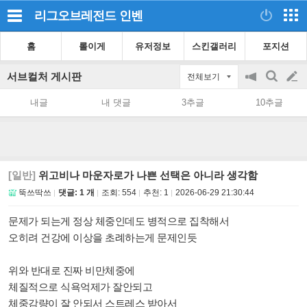
리그오브레전드
인벤
홈
롤이게
유저정보
스킨갤러리
포지션
서브컬처 게시판
전체보기
공
검
글
지
색
내글
내 댓글
3추글
10추글
on/off
쓰
기
[일반]
위고비나 마운자로가 나쁜 선택은 아니라 생각함
뚝쓰딱쓰
댓글: 1 개
조회:
554
추천:
1
2026-06-29 21:30:44
문제가 되는게 정상 체중인데도 병적으로 집착해서
오히려 건강에 이상을 초례하는게 문제인듯
위와 반대로 진짜 비만체중에
체질적으로 식욕억제가 잘안되고
체중감량이 잘 안되서 스트레스 받아서