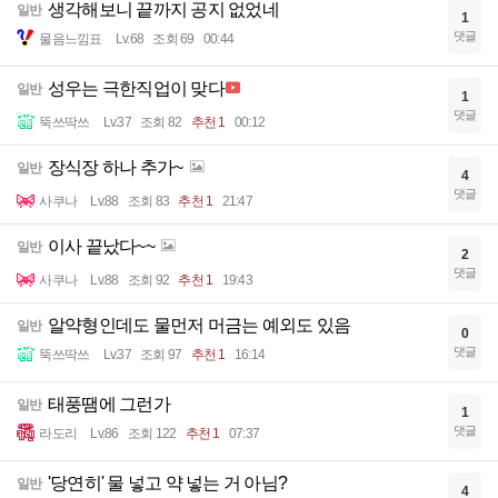
생각해보니 끝까지 공지 없었네
일반
1
댓글
물음느낌표
Lv.68
조회 69
00:44
성우는 극한직업이 맞다
일반
1
댓글
뚝쓰딱쓰
Lv.37
조회 82
추천 1
00:12
장식장 하나 추가~
일반
4
댓글
사쿠나
Lv.88
조회 83
추천 1
21:47
이사 끝났다~~
일반
2
댓글
사쿠나
Lv.88
조회 92
추천 1
19:43
알약형인데도 물먼저 머금는 예외도 있음
일반
0
댓글
뚝쓰딱쓰
Lv.37
조회 97
추천 1
16:14
태풍땜에 그런가
일반
1
댓글
라도리
Lv.86
조회 122
추천 1
07:37
'당연히' 물 넣고 약 넣는 거 아님?
일반
4