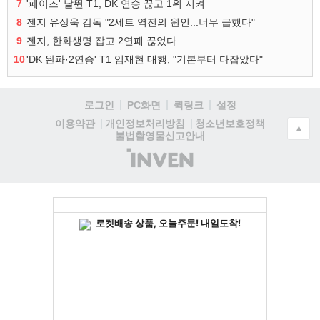
7
'페이즈' 날뛴 T1, DK 연승 끊고 1위 지켜
8
젠지 유상욱 감독 "2세트 역전의 원인...너무 급했다"
9
젠지, 한화생명 잡고 2연패 끊었다
10
'DK 완파·2연승' T1 임재현 대행, "기본부터 다잡았다"
로그인
PC화면
퀵링크
설정
청소년보호정책
이용약관
개인정보처리방침
▲
불법촬영물신고안내
(주)
인
벤