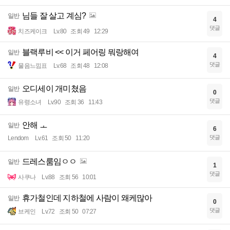
님들 잘 살고 계심?
일반
4
댓글
치즈케이크
Lv.80
조회 49
12:29
블랙루비 << 이거 페어링 뭐랑해여
일반
4
댓글
물음느낌표
Lv.68
조회 48
12:08
오디세이 개미쳤음
일반
0
댓글
유령소녀
Lv.90
조회 36
11:43
안해 ㅗ
일반
6
댓글
Lendom
Lv.61
조회 50
11:20
드레스룸임ㅇㅇ
일반
1
댓글
사쿠나
Lv.88
조회 56
10:01
휴가철인데 지하철에 사람이 왜케많아
일반
0
댓글
브케인
Lv.72
조회 50
07:27