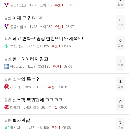
댓글
물음느낌표
Lv.68
조회 167
추천 1
08-07
이제 곧 간다
일반
0
댓글
물음느낌표
Lv.68
조회 139
추천 1
08-07
레고 변화구 영상 한번뜨니까 계속뜨네
일반
0
댓글
뚝쓰딱쓰
Lv.37
조회 155
추천 1
08-06
롤 ㄱ? 이러지 말고
일반
2
댓글
Aficionado
Lv.77
조회 185
추천 1
08-06
일요일 롤 ㄱ?
일반
1
댓글
라도리
Lv.86
조회 173
추천 1
08-06
신무형 복귀했네 ㅋㅋㅋㅋ
일반
0
댓글
라도리
Lv.86
조회 182
추천 1
08-06
퇴사면담
일반
3
댓글
뚝쓰딱쓰
Lv.37
조회 199
추천 1
08-06