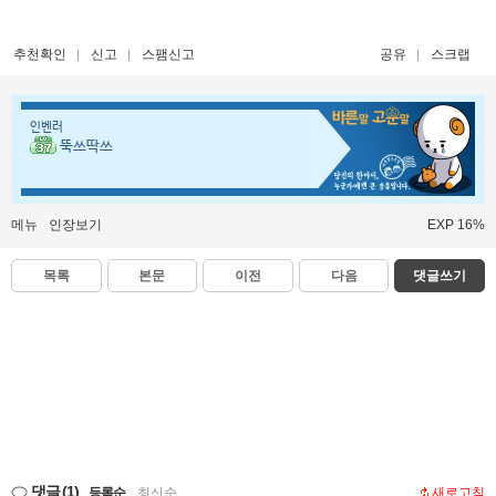
추천확인
신고
스팸신고
공유
스크랩
인벤러
뚝쓰딱쓰
메뉴
인장보기
EXP 16%
목록
본문
이전
다음
댓글쓰기
댓글
(1)
등록순
|
최신순
새로고침