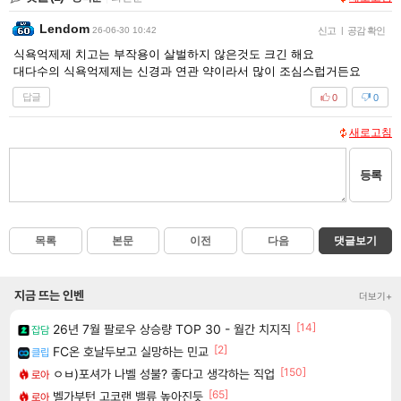
Lendom
26-06-30 10:42
신고
|
공감 확인
식욕억제제 치고는 부작용이 살벌하지 않은것도 크긴 해요
대다수의 식욕억제제는 신경과 연관 약이라서 많이 조심스럽거든요
답글
0
0
새로고침
등록
목록
본문
이전
다음
댓글보기
지금 뜨는 인벤
더보기+
[14]
26년 7월 팔로우 상승량 TOP 30 - 월간 치지직
잡담
[2]
FC온 호날두보고 실망하는 민교
클립
[150]
ㅇㅂ)포셔가 나벨 성불? 좋다고 생각하는 직업
로아
[65]
벨가부턴 고코랜 밸류 높아진듯
로아