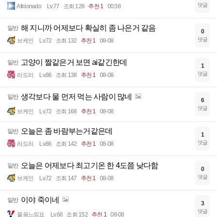
댓글
Aficionado
Lv.77
조회 128
추천 1
00:38
해 지니까 어제보다 확실히 좀 나은거 같음
일반
0
댓글
브케인
Lv.72
조회 132
추천 1
08-08
고양이 짤같은거 보면 ai같긴한데
일반
1
댓글
라도리
Lv.86
조회 138
추천 1
08-08
생각보다 물 먼저 먹는 사람이 많네
일반
6
댓글
브케인
Lv.72
조회 168
추천 1
08-08
오늘은 좀 바람부는거같은데
일반
1
댓글
라도리
Lv.86
조회 142
추천 1
08-08
오늘은 어제보다 최고기온 한 4도쯤 낮다함
일반
0
댓글
브케인
Lv.72
조회 147
추천 1
08-08
이야 죽이네
일반
3
댓글
물음느낌표
Lv.68
조회 152
추천 1
08-08