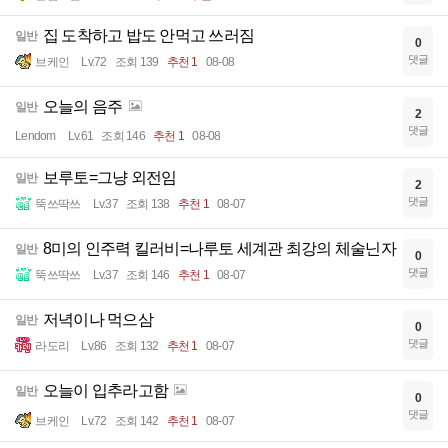
집 도착하고 밥도 안먹고 쓰러짐
일반
0
댓글
브케인
Lv.72
조회 139
추천 1
08-08
오늘의 음주
일반
2
댓글
Lendom
Lv.61
조회 146
추천 1
08-08
보루토=그냥 외전임
일반
2
댓글
뚝쓰딱쓰
Lv.37
조회 138
추천 1
08-07
8미의 인주력 킬러비=나루토 세계관 최강의 체술닌자
일반
0
댓글
뚝쓰딱쓰
Lv.37
조회 146
추천 1
08-07
저녁이나 먹으삼
일반
0
댓글
라도리
Lv.86
조회 132
추천 1
08-07
오늘이 입추라고함
일반
0
댓글
브케인
Lv.72
조회 142
추천 1
08-07