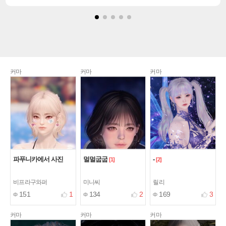
커마
커마
커마
파푸니카에서 사진
멀멀굽굽
-
[1]
[2]
비프라구와퍼
미니씨
릴리
151
1
134
2
169
3
커마
커마
커마