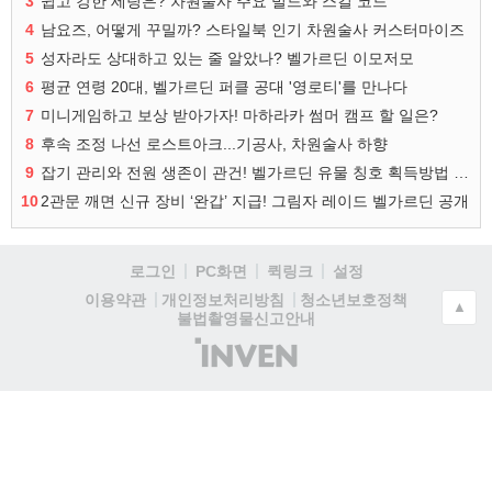
3
쉽고 강한 세팅은? 차원술사 주요 빌드와 스킬 코드
4
남요즈, 어떻게 꾸밀까? 스타일북 인기 차원술사 커스터마이즈
5
성자라도 상대하고 있는 줄 알았나? 벨가르딘 이모저모
6
평균 연령 20대, 벨가르딘 퍼클 공대 '영로티'를 만나다
7
미니게임하고 보상 받아가자! 마하라카 썸머 캠프 할 일은?
8
후속 조정 나선 로스트아크...기공사, 차원술사 하향
9
잡기 관리와 전원 생존이 관건! 벨가르딘 유물 칭호 획득방법 정리
10
2관문 깨면 신규 장비 ‘완갑’ 지급! 그림자 레이드 벨가르딘 공개
로그인
PC화면
퀵링크
설정
청소년보호정책
이용약관
개인정보처리방침
▲
불법촬영물신고안내
(주)
인
벤