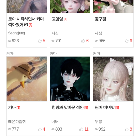
로아 시작하면서 커마
고양잉
꽃구경
[1]
깎아봤어요!
[5]
Seongjung
사심
사심
923
5
701
6
966
6
커마
커마
커마
가나
청량과 맞바꾼 적안
핑머 미녀맛
[1]
[5]
[8]
레몬다람쥐
네버
두뿡
777
4
803
11
992
8