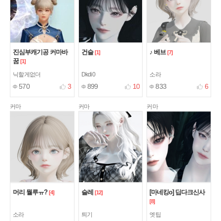
진심부캐기공 커마바
건슬
♪ 베브
[1]
[7]
꿈
[1]
닉할게없더
Dkdi0
소라
570
3
899
10
833
6
커마
커마
커마
머리 뭘루ㅠ?
슬레
[마네킹o] 딥다크신사
[4]
[12]
[8]
소라
틔기
엣팁