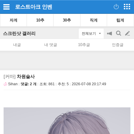
로스트아크
인벤
자게
10추
30추
직게
팁게
스크린샷 갤러리
전체보기
공
검
글
지
색
내글
내 댓글
10추글
인증글
on/off
쓰
기
[커마]
차원술사
Sihan
댓글: 2 개
조회:
861
추천:
5
2026-07-08 20:17:49