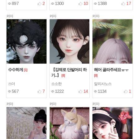
897
2
1300
10
1388
17
커마
커마
커마
수수하게
【강제로 단발머리 하
헤어 골라주세요ㅠㅜ
[1]
기..】
[8]
[8]
스더
소소한
알리사노스
567
7
1222
14
1134
1
커마
커마
커마