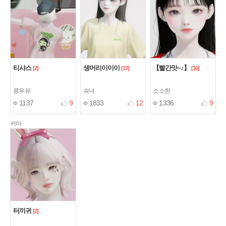
티샤스
생머리이이이
【빨간맛~♪】
[2]
[17]
[10]
콩우유
숙녀
소소한
1137
9
1833
12
1336
9
커마
터끼귀
[2]