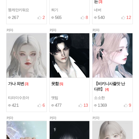
는
[3]
똥캐만키워요
틔기
네버
267
2
565
8
540
12
커마
커마
커마
가나 외변
못함
【비키니사줄맛 난
[3]
[5]
다!!!】
[4]
티라미수조아
엣팁
소소한
421
6
477
13
1369
9
커마
커마
커마