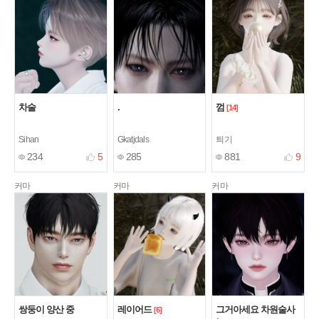
차술
.
껌
[14]
Sihan
Gkatjdals
틔기
234
5
285
881
9
커마
커마
커마
쌍둥이 양산 중
레이어드
그거아세요 차원술사
[6]