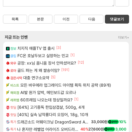
목록
본문
이전
다음
댓글보기
지금 뜨는 인벤
더보기+
[3]
치지직 애플TV 앱 출시
정보
[1]
FC온 호날두보고 실망하는 민교
클립
[12]
공장: xx님 옴니움 장서 안하셨어요?
와우
[191]
골드 파는 게 왜 쌀숭이임?
로아
[5]
대충 연구소요약
검은사막
모든 바우에라 업그레이드 아이템 획득 위치 공략 (89개)
비스트
AI발 원가 압박, 메인보드값 오르나
해외겜
[1]
60프레임 나오는데 정상일까요?
레퀴엠
[64%] 고기중독 한입삼겹살, 500g, 4개
핫딜
[40%] 실속 납작롱다리 오징어, 18g, 10개
핫딜
드래곤소드 어웨이크닝 DragonSword Awakening
33,000원
10%
특가
나 혼자만 레벨업 어라이즈 오버드라이브 Solo Leveling Arise
40%
27,600원
3,000
특가