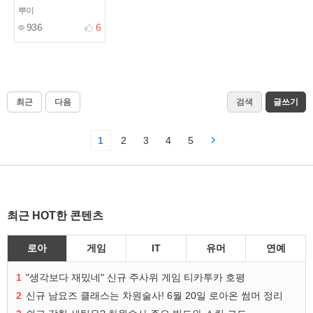
뿌이
936
6
최근
다음
검색
글쓰기
1
2
3
4
5
최근 HOT한 콘텐츠
로아
게임
IT
유머
연예
1
"생각보다 재밌네" 신규 주사위 게임 티카투카 호평
2
신규 남요즈 클래스는 차원술사! 6월 20일 로아온 썸머 정리