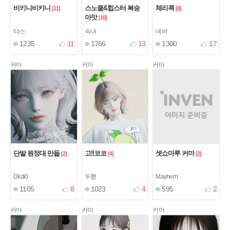
비키니비키니
스노클&힙스터 복숭
체리콕
[11]
[8]
아맛
[10]
탸스
숙녀
네버
1235
11
1766
13
1300
17
커마
커마
커마
단발 원정대 만듦
고!!코코
셋쇼마루 커마
[2]
[4]
[2]
Dkdi0
두뿡
Mayhem
1105
8
1023
4
595
2
커마
커마
커마