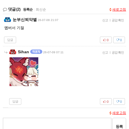
댓글
(2)
등록순
|
최신순
새로고침
눈부신뙤약볕
26-07-08 21:07
신고
|
공감 확인
옙버서 기절
답글
0
0
Sihan
26-07-09 07:11
신고
|
공감 확인
답글
0
0
새로고침
등록