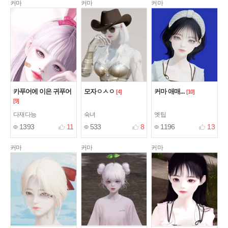
커마
커마
커마
카푸어에 이은 귀푸어
모자ㅇㅅㅇ
커마 애매...
[4]
[10]
[9]
다재다능
숙녀
엣팁
1393
11
533
8
1196
13
커마
커마
커마