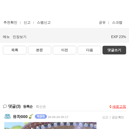
추천확인
신고
스팸신고
공유
스크랩
메뉴
인장보기
EXP 23%
목록
본문
이전
다음
댓글쓰기
댓글
(3)
등록순
|
최신순
새로고침
유차000
26-06-29 00:17
신고
|
공감 확인