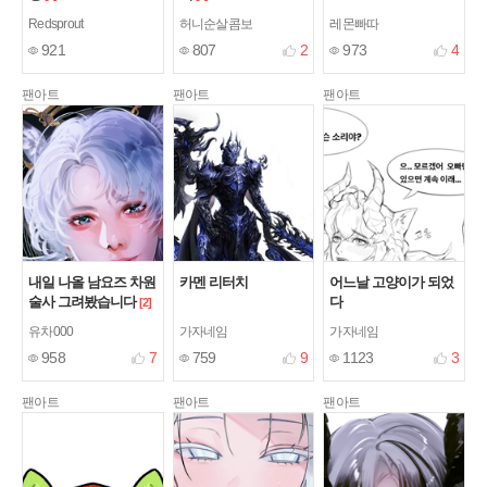
Redsprout
허니순살콤보
레몬빠따
921
807
2
973
4
팬아트
팬아트
팬아트
내일 나올 남요즈 차원
카멘 리터치
어느날 고양이가 되었
술사 그려봤습니다
다
[2]
유차000
가자네임
가자네임
958
7
759
9
1123
3
팬아트
팬아트
팬아트