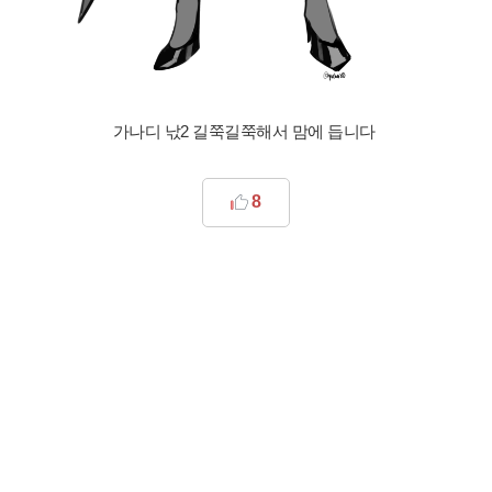
가나디 낛2 길쭉길쭉해서 맘에 듭니다
8