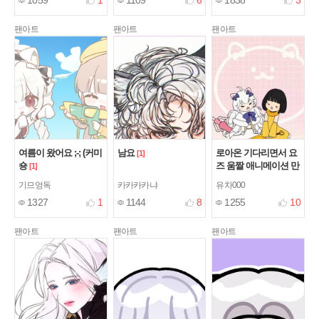
1059
1
1109
6
1838
3
팬아트
팬아트
팬아트
여름이 왔어요 ;-; (커미
남요
로아온 기다리면서 요
[1]
숑
즈 움짤 애니메이션 만
[1]
들어옴
[4]
기므엉독
카카카카냐
유차000
1327
1
1144
8
1255
10
팬아트
팬아트
팬아트