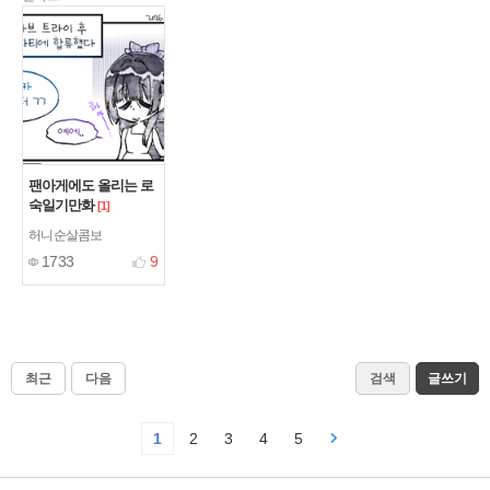
팬아게에도 올리는 로
숙일기만화
[1]
허니순살콤보
1733
9
최근
다음
검색
글쓰기
1
2
3
4
5