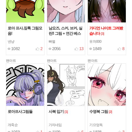
로아 프사,짚톡 그림모
남요즈, 스커, 브커, 실
가디언 나이트 그려봤
음!
린!! 그림 + 연간 베스
습니다
[3]
트 감사합니다,,,
[5]
넨냥
빠엘
유차000
1082
2
2056
13
1849
8
팬아트
팬아트
팬아트
로아프사그림들
사복 입기
수영복 그림
[1]
[2]
개죽순
가자네임
기므엉독