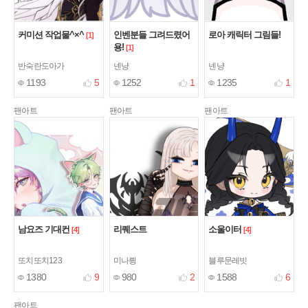
커미션 작업물^×^
인벤분들 그려드렸어
로아 캐릭터 그림들!
[1]
용!
[1]
반숙란도아가
넨냥
넨냥
1193
5
1252
1
1235
1
팬아트
팬아트
팬아트
남요즈 기대컨
리퀘스트
소울이터
[4]
[4]
또치또치123
미나릥
블루문레빗
1380
9
980
2
1588
6
팬아트