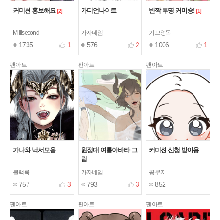
커미션 홍보해요
가디언나이트
반짝 투명 커미숑!
[2]
[1]
Millisecond
가자네임
기므엉독
1735
1
576
2
1006
1
팬아트
팬아트
팬아트
가나와 낙서모음
원정대 여름아바타 그
커미션 신청 받아용
림
블랙룩
가자네임
꽁무지
757
3
793
3
852
팬아트
팬아트
팬아트