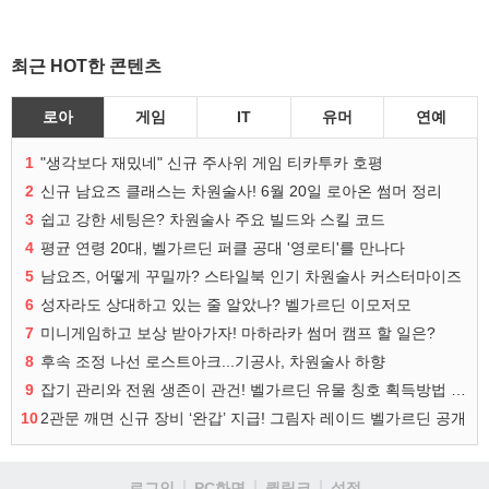
최근 HOT한 콘텐츠
로아
게임
IT
유머
연예
1
"생각보다 재밌네" 신규 주사위 게임 티카투카 호평
2
신규 남요즈 클래스는 차원술사! 6월 20일 로아온 썸머 정리
3
쉽고 강한 세팅은? 차원술사 주요 빌드와 스킬 코드
4
평균 연령 20대, 벨가르딘 퍼클 공대 '영로티'를 만나다
5
남요즈, 어떻게 꾸밀까? 스타일북 인기 차원술사 커스터마이즈
6
성자라도 상대하고 있는 줄 알았나? 벨가르딘 이모저모
7
미니게임하고 보상 받아가자! 마하라카 썸머 캠프 할 일은?
8
후속 조정 나선 로스트아크...기공사, 차원술사 하향
9
잡기 관리와 전원 생존이 관건! 벨가르딘 유물 칭호 획득방법 정리
10
2관문 깨면 신규 장비 ‘완갑’ 지급! 그림자 레이드 벨가르딘 공개
로그인
PC화면
퀵링크
설정