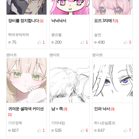
장비를 정지합니다
낙낙낙서
요즈 3자매 !
[1]
[3]
찍먹부먹처먹
몽슈엘
설빈
75
1
200
1
490
3
팬아트
팬아트
팬아트
귀여운 셀채색 커미션
냠 + 쪽
인파 낙서
[3]
[3]
[1]
기므엉독
가자네임
허니순살콤보
607
1
535
6
647
7