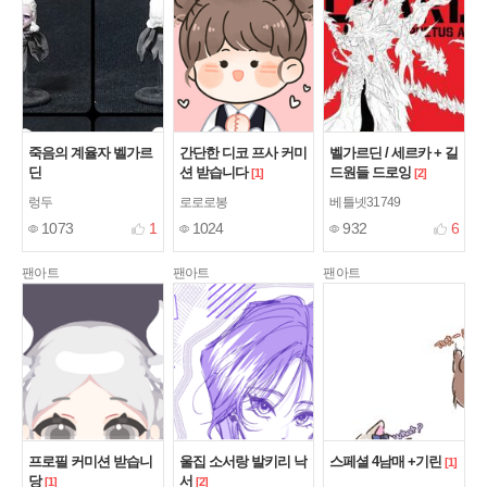
죽음의 계율자 벨가르
간단한 디코 프사 커미
벨가르딘 / 세르카 + 길
딘
션 받습니다
드원들 드로잉
[1]
[2]
렁두
로로로봉
베틀넷31749
1073
1
1024
932
6
팬아트
팬아트
팬아트
프로필 커미션 받습니
울집 소서랑 발키리 낙
스페셜 4남매 +기린
[1]
당
서
[1]
[2]