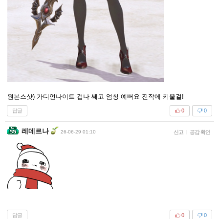
원본스샷) 가디언나이트 겁나 쎄고 엄청 예뻐요 진작에 키울걸!
답글
0
0
레데르나
26-06-29 01:10
신고
|
공감 확인
답글
0
0