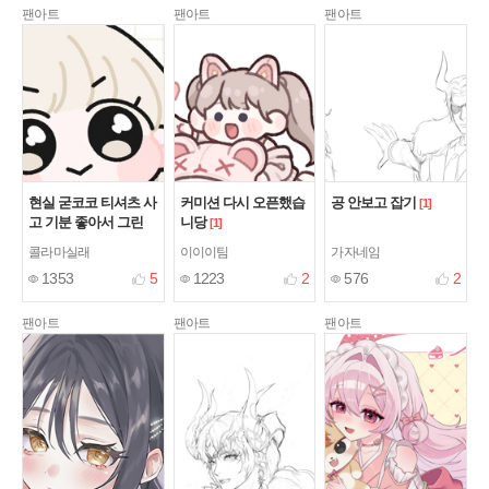
팬아트
팬아트
팬아트
현실 굳코코 티셔츠 사
커미션 다시 오픈했습
공 안보고 잡기
[1]
고 기분 좋아서 그린
니당
[1]
그림
[2]
콜라마실래
이이이팀
가자네임
1353
5
1223
2
576
2
팬아트
팬아트
팬아트