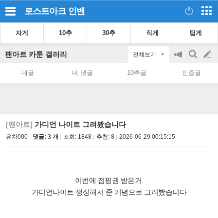
로스트아크
인벤
자게
10추
30추
직게
팁게
팬아트 카툰 갤러리
전체보기
공
검
글
지
색
내글
내 댓글
10추글
인증글
on/off
쓰
기
[팬아트]
가디언 나이트 그려봤습니다
유차000
댓글: 3 개
조회:
1848
추천:
8
2026-06-29 00:15:15
이번에 점핑권 받은거
가디언나이트 생성해서 준 기념으로 그려봤습니다