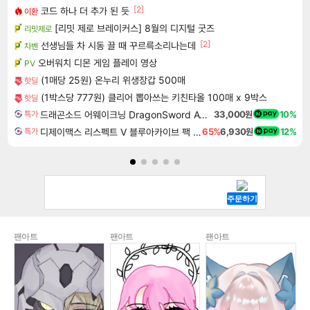
[2]
코드 하나 더 추가 된 듯
이환
[리밋 제로 브레이커스] 8월의 디지털 굿즈
리밋제로
[2]
선생님들 차 시동 끌 때 꾸르륵소리나는데
차벤
오버워치 디몬 게임 플레이 영상
PV
(1매당 25원) 온누리 위생장갑 500매
핫딜
(1박스당 777원) 클리어 뽑아쓰는 키친타올 100매 x 9박스
핫딜
드래곤소드 어웨이크닝 DragonSword Awakening
33,000원
10%
특가
디제이맥스 리스펙트 V 블루아카이브 팩 DJMAX RESPECT V Blue Archive Pack DLC
65%
6,930원
12%
특가
팬아트
팬아트
팬아트