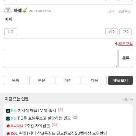
빠엘
26-06-30 16:05
신고
|
공감 확인
이뿨..
답글
0
0
새로고침
등록
목록
본문
이전
다음
댓글보기
지금 뜨는 인벤
더보기+
[3]
치지직 애플TV 앱 출시
정보
[2]
FC온 호날두보고 실망하는 민교
클립
[53]
2주간 자유남편
리니지M
린델1서버 참교육길드 길드원모집50렙이상 모두환영
SOL