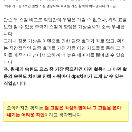
*제후 카드는 4초간 일반 스킬 뎀증50% 효과를 가진 황제의 아이덴티티 카드임
단순 두 스킬 비교로 직업간의 우열은 가릴 수 없으나, 위의 표를
보면 알 수 있듯 주력기 스킬의 깡뎀은 기상술사가 소폭 우세합
니다
그러나 질풍 기상은 아덴으로 인한 딜증 효과가 따로 없고, 황제
는 직간접적인 딜증 효과를 가진 각종 아덴 카드들을 통해 그 격
차를 메꾸거나 넘어서 오히려 더 높은 데미지를 뽑아낼 수 있습
니다
즉,
황제의 숙련도 요소 중 가장 중요한건 아덴 활용
이고
아덴 활
용의
숙련도 차이로 인해 사람마다 dps차이가 크게 날 수 있는
직업
입니다
요약하자면 황제는
딜 고점은 최상위권이나 그 고점을 뽑아
내기는 어려운 직업
이라고 생각됩니다