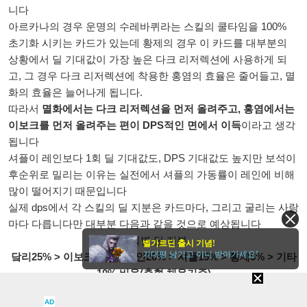
니다
아르카나의 경우 운명의 수레바퀴라는 스킬의 쿨타임을 100%
초기화 시키는 카드가 있는데 황제의 경우 이 카드를 대부분의
상황에서 딜 기대값이 가장 높은 다크 리저렉션에 사용하게 되
고, 그 경우 다크 리저렉션에 착용한 홍염의 효율은 줄어들고, 멸
화의 효율은 늘어나게 됩니다.
따라서
멸화에서는 다크 리저렉션을 먼저 올려주고, 홍염에서는
이보크를 먼저 올려주는 편이 DPS적인 면에서 이득
이라고 생각
됩니다
셔플이 레인보다 1회 딜 기대값도, DPS 기대값도 높지만 보석이
후순위로 밀리는 이유는 실전에서 셔플의 가동률이 레인에 비해
많이 떨어지기 때문입니다
실제 dps에서 각 스킬의 딜 지분은 카드마다, 그리고 굴리는 사람
마다 다릅니다만 대부분 다음과 같을 것으로 예상됩니다
스킬별 딜 지분
벨가르딘 출시 기념!
기대평 남기고 이니 받아가세요!
닼리25% > 이보크25% > 레인20% > 셔플15% > 황제5% > 기타
10% 비율(출혈 채용기준)
AD