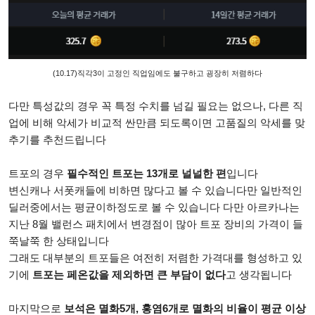
(10.17)직각3이 고정인 직업임에도 불구하고 굉장히 저렴하다
다만 특성값의 경우 꼭 특정 수치를 넘길 필요는 없으나, 다른 직
업에 비해 악세가 비교적 싼만큼 되도록이면 고품질의 악세를 맞
추기를 추천드립니다
트포의 경우
필수적인 트포는 13개로 널널한 편
입니다
변신캐나 서폿캐들에 비하면 많다고 볼 수 있습니다만 일반적인
딜러중에서는 평균이하정도로 볼 수 있습니다 다만 아르카나는
지난 8월 밸런스 패치에서 변경점이 많아 트포 장비의 가격이 들
쭉날쭉 한 상태입니다
그래도 대부분의 트포들은 여전히 저렴한 가격대를 형성하고 있
기에
트포는
페온값을 제외하면 큰 부담이 없다
고 생각됩니다
마지막으로
보석은
멸화5개, 홍염6개로 멸화의 비율이 평균 이상