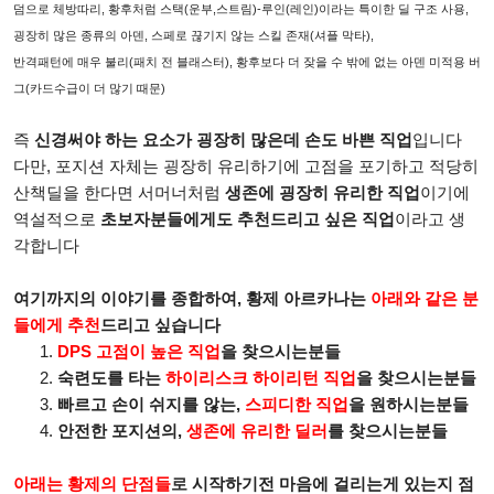
덤으로 체방따리, 황후처럼 스택(운부,스트림)-루인(레인)이라는 특이한 딜 구조 사용,
굉장히 많은 종류의 아덴, 스페로 끊기지 않는 스킬 존재(셔플 막타),
반격패턴에 매우 불리(패치 전 블래스터), 황후보다 더 잦을 수 밖에 없는 아덴 미적용 버
그(카드수급이 더 많기 때문)
즉
신경써야 하는 요소가 굉장히 많은데 손도 바쁜 직업
입니다
다만, 포지션 자체는 굉장히 유리하기에 고점을 포기하고 적당히
산책딜을 한다면 서머너처럼
생존에 굉장히 유리한 직업
이기에
역설적으로
초보자분들에게도 추천드리고 싶은 직업
이라고 생
각합니다
여기까지의 이야기를 종합하여, 황제 아르카나는
아래와 같은 분
들에게 추천
드리고 싶습니다
DPS 고점이 높은 직업
을 찾으시는분들
숙련도를 타는
하이리스크 하이리턴 직업
을 찾으시는분들
빠르고 손이 쉬지를 않는,
스피디한 직업
을 원하시는분들
안전한 포지션의,
생존에 유리한 딜러
를
찾으시는분들
아래는 황제의 단점들
로
시작하기전 마음에 걸리는게 있는지 점