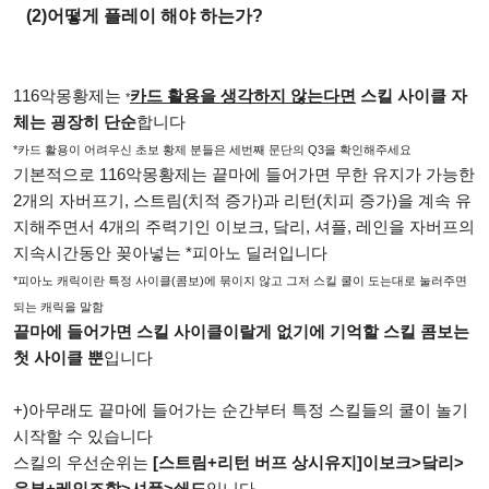
(2)어떻게 플레이 해야 하는가?
116악몽황제는
카드 활용을 생각하지 않는다면
스킬 사이클 자
*
체는 굉장히 단순
합니다
*카드 활용이 어려우신 초보 황제 분들은 세번째 문단의 Q3을 확인해주세요
기본적으로 116악몽황제는 끝마에 들어가면 무한 유지가 가능한
2개의 자버프기, 스트림(치적 증가)과 리턴(치피 증가)을 계속 유
지해주면서 4개의 주력기인 이보크, 닼리, 셔플, 레인을 자버프의
지속시간동안 꽂아넣는 *피아노 딜러입니다
*피아노 캐릭이란 특정 사이클(콤보)에 묶이지 않고 그저 스킬 쿨이 도는대로 눌러주면
되는 캐릭을 말함
끝마에 들어가면 스킬 사이클이랄게 없기에 기억할 스킬 콤보는
첫 사이클 뿐
입니다
+)아무래도 끝마에 들어가는 순간부터 특정 스킬들의 쿨이 놀기
시작할 수 있습니다
스킬의 우선순위는
[스트림+리턴 버프 상시유지]이보크>닼리>
운부+레인조합>셔플>쇄도
입니다