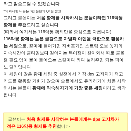
라고 말씀드릴 수 있겠습니다.
*더 자세한 내용은 3번 문단의 Q1을 참고
그리고 글쓴이는
처음 황제를 시작하시는 분들이라면 116악몽
황제를 추천
드리고 싶습니다
(따라서 여기서는 116악몽 황제만을 중심으로 다룹니다)
116악몽 황제는 높은 쿨감으로 자벞과 아덴을 극한으로 활용하
는 세팅
으로, 끝마에 들어가면 자버프기인 스트림 오브 엣지의
지속시간이 쿨타임보다 길어지는 특이점이 찾아와서 따로 쿨을
잴 필요 없이 불이 들어오는 스킬마다 죄다 눌러주면 되는 피아
노 딜러입니다
이 세팅이 많은 황제 세팅 중 실전에서 가장 dps 고저차가 적고
카드를 활용할 기회가 많으며 솔플에서도 유리하기에 처음 시작
하시는 분들이
황제에
익숙해지기에 가장 좋은 세팅
이라고 생각
됩니다
글쓴이는
처음 황제를 시작하는 분들에게는
dps 고저차가
적은
116악몽 황제를 추천
합니다