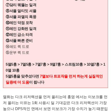
⑦닼리 꿰뚫는 일격
⑧셔플 얼티밋 셔플
⑨셔플 파멸의 폭풍
⑩레인 약점 포착
⑪레인 강화된 일격
⑫레인 급소 타격
⑬셔플 빠른 준비
⑭쇄도 퀵 드로
⑮운부 퀵 드로
5멸5홍 > 7멸5홍 > 7멸7홍 > 9멸7홍 > 스트림10홍 > 10멸7홍 > 1
0멸 10홍
5멸5홍을 맞추셨다면
7멸보다 트포작을 먼저 하는게 실질적인
딜증에 더 도움
이 됩니다
멸화는 다크 리저렉션을 먼저 올리는데 홍염 에서는 이보크를 먼
저 올리는 이유는 1회 사용시 딜 기대값은 다크 리저렉션이 가장
높으나 DPS적인 면에서 보면 이보크가 가장 수치가 높기 때문입