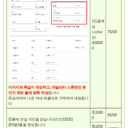
1만골예
상
75200
(+125페
온)
④6000
0
이미지와 똑같이 작성하고, 어빌리티 스톤란만 본
인이 깎은 돌에 맞춰 작성
합니다
④검색하여 나온 악세 매물대로 구매하여 세팅합니
다
⑤1000
85200
0
⑤황제 전설 각인을 읽습니다(각인33332)
⑥5멸5홍을 완성합니다
⑥2200