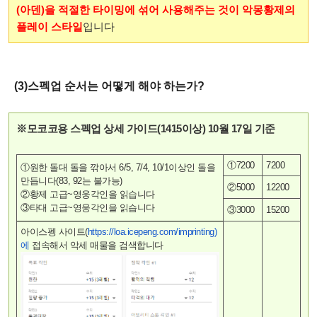
(아덴)을 적절한 타이밍에 섞어 사용해주는 것이 악몽황제의
플레이 스타일
입니다
(3)스펙업 순서는 어떻게 해야 하는가?
※모코코용 스펙업 상세 가이드(1415이상) 10월 17일 기준
①7200
7200
①원한 돌대 돌을 깎아서 6/5, 7/4, 10/1이상인 돌을
만듭니다(83, 92는 불가능)
②5000
12200
②황제 고급~영웅각인을 읽습니다
③타대 고급~영웅각인을 읽습니다
③3000
15200
아이스펭 사이트(
https://loa.icepeng.com/imprinting)
에
접속해서 악세 매물을 검색합니다