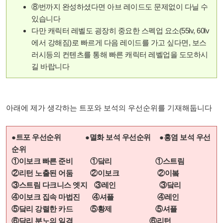
⑧번까지 완성하셨다면 아브 레이드도 문제없이 다닐 수
있습니다
다만 캐릭터 레벨도 굉장히 중요한 스펙업 요소(55lv, 60lv
에서 강해짐)로 빠르게 다음 레이드를 가고 싶다면, 보스
러시등의 컨텐츠를 통해 빠른 캐릭터 레벨업을 도모하시
길 바랍니다
아래에 제가 생각하는 트포와 보석의 우선순위를 기재해둡니다
●트포 우선순위 ●멸화 보석 우선순위 ●홍염 보석 우선
순위
①이보크 빠른 준비 ①닼리 ①스트림
②리턴 노출된 어둠 ②이보크 ②이봌
③스트림 다크니스 엣지 ③레인 ③닼리
④이보크 집속 마법진 ④셔플 ④레인
⑤닼리 강렬한 카드 ⑤황제 ⑤셔플
⑥닼리 분노의 일격 ⑥리턴