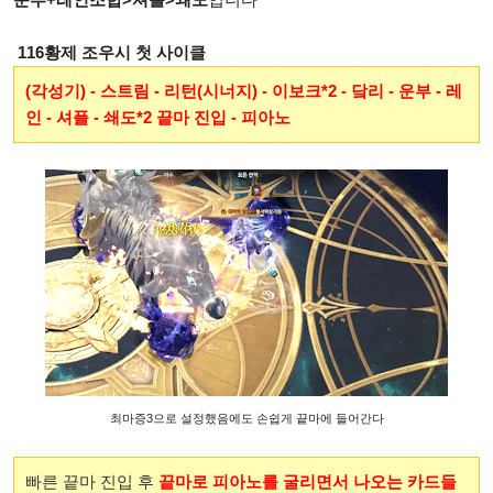
116황제 조우시 첫 사이클
(각성기) - 스트림 - 리턴(시너지) - 이보크*2 - 닼리 - 운부 - 레
인 - 셔플 - 쇄도*2 끝마 진입 - 피아노
최마증3으로 설정했음에도 손쉽게 끝마에 들어간다
빠른 끝마 진입 후
끝마로 피아노를 굴리면서 나오는 카드들