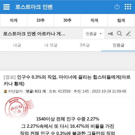
로스트아크
인벤
자게
10추
30추
직게
팁게
로스트아크 인벤 아르카나 게시판
인증글
공
검
글
지
색
내글
내 댓글
3추글
인증글
on/off
쓰
기
[정보]
인구수 0.3%의 직업, 마이너에 끌리는 힙스터들에게(아르
카나 황제)
카단알카
댓글: 611 개
조회:
413558
추천:
145
2022-10-18 11:09:48
1540이상 전체 인구 수중 2.27%
그 2.27%속에서 또 다시 16.47%의 비율을 가진
직업 전체 인구 수 0.3%에 불과한 그들만의 직업