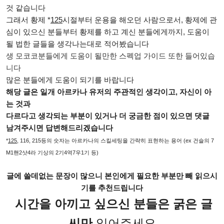
것 같습니다
그래서 황제 *
125
시절부터 운용을 해오던 사람으로서, 황제에 관
심이 있으신 분들부터 황제를 하고 계신 분들에게까지, 도움이
될 법한 글들을 생각나는대로 적어봤습니다
생 모코코분들에게 도움이 될만한 스펙업 가이드 또한 들어있습
니다
많은 분들에게 도움이 되기를 바랍니다
해당 글은 일개 아르카나 유저의 주관적인 생각이고, 자신이 아
는 것과
다르다고 생각되는 부분이 있거나 더 궁금한 점이 있으면 댓글
남겨주시면 답변해드리겠습니다
*
125
, 116, 215등의 숫자는 아르카나의 스킬세팅을 간략히 표현하는 용어 (ex 건슬의 7
M1핸2샷4라 기상의 2기4역7우1기 등)
글에 쓸데없는 문장이 많으니 본인에게 필요한 부분만 빼 읽으시
기를 추천드립니다
시간을 아끼고 싶으신 분들은 굵은 글
씨만
읽어주세요