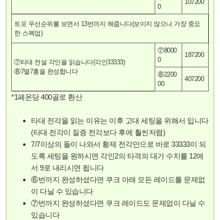
107200
0
트포 우선순위를 보면서 13번까지 해줍니다(보이지 않으나 가장 중요
한 스펙업)
⑦8000
187200
0
⑦타대 전설 각인을 읽습니다(각인33333)
⑧7멸7홍을 완성합니다
⑧2200
407200
00
*1페온당 400골로 환산
타대 전각을 읽는 이유는 이후 고대 세팅을 위해서 입니다
(타대 전각이 질증 전각보다 후에 훨씬저렴)
7/7이상의 돌이 나와서 황제 전각만으로 바로 33333이 되
도록 세팅을 원하시면 각인2의 타격의 대가 수치를 12에
서 9로 내리시면 됩니다
⑥번까지 완성하셨다면 쿠크 아래 모든 레이드를 문제없
이 다닐 수 있습니다
⑦번까지 완성하셨다면 쿠크 레이드도 문제없이 다닐 수
있습니다