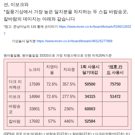
션, 이보크와
*질풍기상에서 가장 높은 딜지분을 차지하는 두 스킬 바람송곳,
칼바람의 데미지는 아래와 같습니다
*참고: 준냥이님의 116 황제 손미터기
https://www.inven.co.kr/board/lostark/5346/12832
7
기상술사 딜지분
https://www.inven.co.kr/board/lostark/4811/5277968
원아돌질황, 원아돌질질 33333으로 가정 치명스텟으로 인한 치적20%기준
치명타
1회 사용시
제후 카
*
노크리
치피증
율
딜기대값
드
사용시
다크 리
17599
72.6%
357.5%
50500
75750
저렉션
이보크
14994
72.6%
277.5%
34315
51472
바람송
33801
57%
236%
60003
곳
칼바람
17692
57%
446%
52584
(DPS의 경우 이보크(16초) > 바람송곳(27초) > 칼바람(27초) > 다크리저렉션(27초) 순)