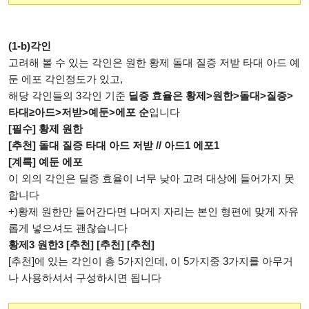
(1-b)각인
고려해 볼 수 있는 각인은 원한 황제 돌대 질증 저받 타대 아드 예
둔 에포 각인정도가 있고,
해당 각인들의 3각인 기준
딜증 효율은 황제>원한>돌대>질증>
타대≥아드>저받>예둔>에포 순
입니다
[필수] 황제 원한
[추천] 돌대 질증 타대 아드 저받 // 아드1 에포1
[계륵] 예둔 에포
이 외의 각인은 딜증 효율이 너무 낮아 고려 대상에 들어가지 못
합니다
+)황제 원한만 들어간다면 나머지 자리는 본인 형편에 맞게 자유
롭게 넣으셔도 괜찮습니다
황제3 원한3 [추천] [추천] [추천]
[추천]에 있는 각인이 총 5가지인데, 이 5가지중 3가지를 아무거
나 사용하셔서 구성하시면 됩니다