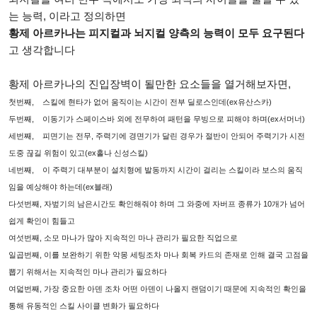
는 능력, 이라고 정의하면
황제 아르카나는 피지컬과 뇌지컬 양측의 능력이 모두 요구된다
고 생각합니다
황제 아르카나의 진입장벽이 될만한 요소들을 열거해보자면,
첫번째, 스킬에 현타가 없어 움직이는 시간이 전부 딜로스인데(ex유산스카)
두번째, 이동기가 스페이스바 외에 전무하여 패턴을 무빙으로 피해야 하며(ex서머너)
세번째, 피면기는 전무, 주력기에 경면기가 달린 경우가 절반이 안되어 주력기가 시전
도중 끊길 위험이 있고(ex홀나 신성스킬)
네번째, 이 주력기 대부분이 설치형에 발동까지 시간이 걸리는 스킬이라 보스의 움직
임을 예상해야 하는데(ex블래)
다섯번째, 자벞기의 남은시간도 확인해줘야 하며 그 와중에 자버프 종류가 10개가 넘어
쉽게 확인이 힘들고
여섯번째, 소모 마나가 많아 지속적인 마나 관리가 필요한 직업으로
일곱번째, 이를 보완하기 위한 악몽 세팅조차 마나 회복 카드의 존재로 인해 결국 고점을
뽑기 위해서는 지속적인 마나 관리가 필요하다
여덟번째, 가장 중요한 아덴 조차 어떤 아덴이 나올지 랜덤이기 때문에 지속적인 확인을
통해 유동적인 스킬 사이클 변화가 필요하다