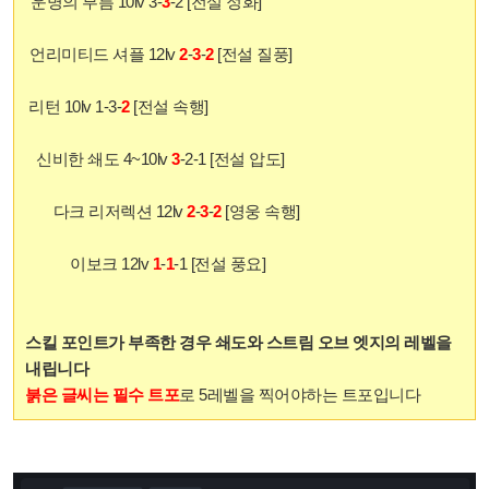
운명의 부름 10lv 3-
3
-2 [전설 정화]
언리미티드 셔플 12lv
2
-
3
-
2
[전설 질풍]
리턴 10lv 1-3-
2
[전설 속행]
신비한 쇄도 4~10lv
3
-2-1 [전설 압도]
다크 리저렉션 12lv
2
-
3
-
2
[영웅 속행]
이보크 12lv
1
-
1
-1 [전설 풍요]
스킬 포인트가 부족한 경우 쇄도와 스트림 오브 엣지의 레벨을
내립니다
붉은 글씨는 필수 트포
로 5레벨을 찍어야하는 트포입니다