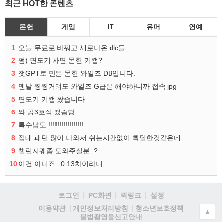
최근 HOT한 콘텐츠
몬헌
게임
IT
유머
연예
1
오늘 무료로 바꿔고 새로나온 dlc들
2
펌) 면도기 사면 몬헌 키캡?
3
챗GPT로 만든 몬헌 와일즈 DB입니다.
4
맨날 찡찡거려도 와일즈 G급은 해야하니까 접속 jpg
5
면도기 키캡 왔습니다
6
와 공3호석 떴슴당
7
특수납도 !!!!!!!!!!!!!!!!!!
8
접대 패턴 많이 나와서 쉬는시간없이 빡딜한것같은데..
9
챌린지퀘좀 도와주실분..?
10
이건 아니죠.. 0.13차이라니..
로그인
PC화면
퀵링크
설정
청소년보호정책
이용약관
개인정보처리방침
▲
불법촬영물신고안내