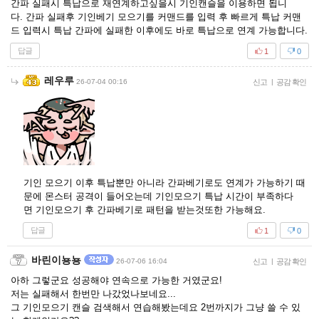
간파 실패시 특납으로 재연계하고싶을시 기인캔슬을 이용하면 됩니
다. 간파 실패후 기인베기 모으기를 커맨드를 입력 후 빠르게 특납 커맨
드 입력시 특납 간파에 실패한 이후에도 바로 특납으로 연계 가능합니다.
답글
1
0
레우루
26-07-04 00:16
신고
|
공감 확인
기인 모으기 이후 특납뿐만 아니라 간파베기로도 연계가 가능하기 때
문에 몬스터 공격이 들어오는데 기인모으기 특납 시간이 부족하다
면 기인모으기 후 간파베기로 패턴을 받는것또한 가능해요.
답글
1
0
바린이뇽뇽
26-07-06 16:04
신고
|
공감 확인
아하 그렇군요 성공해야 연속으로 가능한 거였군요!
저는 실패해서 한번만 나갔었나보네요...
그 기인모으기 캔슬 검색해서 연습해봤는데요 2번까지가 그냥 쓸 수 있