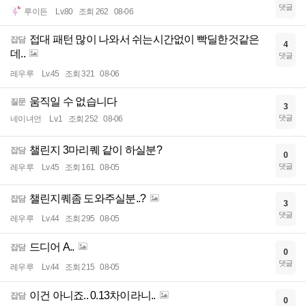
댓글
루이든
Lv.80
조회 262
08-06
접대 패턴 많이 나와서 쉬는시간없이 빡딜한것같은
잡담
4
데..
댓글
레우루
Lv.45
조회 321
08-06
움직일 수 없습니다
질문
3
댓글
네이녀언
Lv.1
조회 252
08-06
챌린지 3마리퀘 같이 하실분?
잡담
0
댓글
레우루
Lv.45
조회 161
08-05
챌린지퀘좀 도와주실분..?
잡담
3
댓글
레우루
Lv.44
조회 295
08-05
드디어 A..
잡담
0
댓글
레우루
Lv.44
조회 215
08-05
이건 아니죠.. 0.13차이라니..
잡담
0