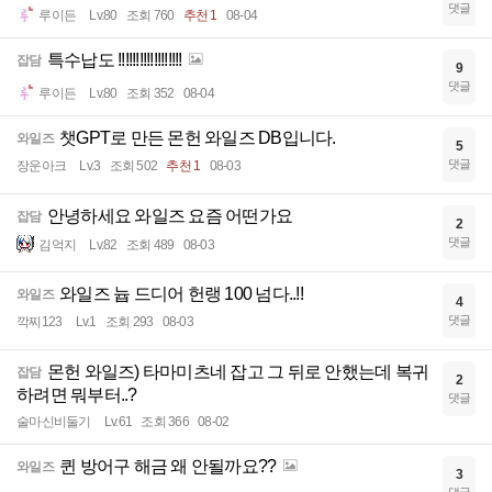
댓글
루이든
Lv.80
조회 760
추천 1
08-04
특수납도 !!!!!!!!!!!!!!!!!!
잡담
9
댓글
루이든
Lv.80
조회 352
08-04
챗GPT로 만든 몬헌 와일즈 DB입니다.
와일즈
5
댓글
장운아크
Lv.3
조회 502
추천 1
08-03
안녕하세요 와일즈 요즘 어떤가요
잡담
2
댓글
김억지
Lv.82
조회 489
08-03
와일즈 늅 드디어 헌랭 100 넘다..!!
와일즈
4
댓글
깍찌123
Lv.1
조회 293
08-03
몬헌 와일즈) 타마미츠네 잡고 그 뒤로 안했는데 복귀
잡담
2
하려면 뭐부터..?
댓글
술마신비둘기
Lv.61
조회 366
08-02
퀸 방어구 해금 왜 안될까요??
와일즈
3