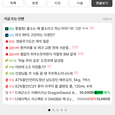
목록
본문
이전
다음
댓글보기
지금 뜨는 인벤
더보기+
[3]
풍월량) 물소는 왜 물소라고 하는거야? 아! 그만 ㅋㅋ
클립
마크 RPG 고민하는 이경민?
클립
영웅무기도안 제작 질문
SOL
[22]
환카라를 유 에크 교환 쪼매 서운함..
검은사막
[24]
펄없의 퍼주는듯하면서 악랄한 BM 설계
검은사막
'하늘 위의 공포' 도전과제 달성법
비스트
[1]
아반테 2.0 자연흡기?
차벤
[2]
선생님들 차 시동 끌 때 꾸르륵소리나는데
차벤
47%할인!전라도청년 남도장인 배추김치, 5kg, 1박스
핫딜
62%할인!C2Y 퓨어 아쿠아 휩 클렌징 폼, 120ml, 4개
핫딜
드래곤소드 어웨이크닝 DragonSword Awakening
33,000원
10%
특가
디제이맥스 리스펙트 V ONGEKI 팩 DJMAX RESPECT V ONGEKI Pack DLC
17,800원
30%
12,460원
특가