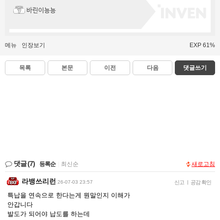
바린이뇽뇽
메뉴
인장보기
EXP 61%
목록
본문
이전
다음
댓글쓰기
댓글
(7)
등록순
|
최신순
새로고침
라뱅쓰리런
26-07-03 23:57
신고
|
공감 확인
특납을 연속으로 한다는게 뭔말인지 이해가
안갑니다
발도가 되어야 납도를 하는데