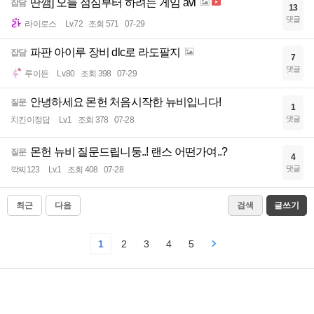
딴깸] 오늘 점심부터 하려는 게임 avi
잡담
13
댓글
라이로스
Lv.72
조회 571
07-29
파판 아이루 장비 dlc로 라도팔지
잡담
7
댓글
루이든
Lv.80
조회 398
07-29
안녕하세요 몬헌 처음시작한 뉴비입니다!
질문
1
댓글
치킨이정답
Lv.1
조회 378
07-28
몬헌 뉴비 질문드립니둥..! 랜스 어떤가여..?
질문
4
댓글
깍찌123
Lv.1
조회 408
07-28
최근
다음
검색
글쓰기
1
2
3
4
5