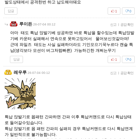
발도상태에서 공격한번 하고 납도해야돼요
답글
1
0
루이든
26-07-04 00:12
신고
|
공감 확인
아마 태도 특납 앉발기베 성공하면 바로 특납을 할수있는데 특납앉발
기베 카운터 실패해서 연속으로 못하고있어서 물어보신것같아여!
근데 와일즈 태도는 사실 실패하더라도 기인모으기꾹누르다 캔슬 특
납(생각보다 모션이 버그처럼빠른) 가능하긴한 개쩌는무기
답글
1
0
레우루
26-07-04 00:12
신고
|
공감 확인
특납 앉발기로 몹패턴 간파하면 간파 이후 특납커맨드로 다시 특납상태
로 들어갈수있습니다.
특납 앉발기로 몹 패턴 간파의 실패의 경우 특납커맨드로 다시 특납연계
가 일반적으로 불가능합니다.