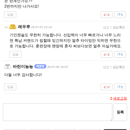
는 한계인가요??
2번까지만 나가서요!
답글
0
0
레우루
26-07-07 22:14
신고
|
공감 확인
기인캔슬도 무한히 가능합니다. 선입력이 너무 빠르거나 너무 느리
면 특납 커맨드가 씹힐때 있긴하지만 얼추 타이밍만 익히면 무한으
로 가능합니다. 훈련장에 맨땅에 혼자 써보다보면 얼추 아실거에요.
답글
0
0
바린이뇽뇽
26-07-06 16:07
신고
|
공감 확인
다들 너무 감사합니다!
답글
0
0
새로고침
등록