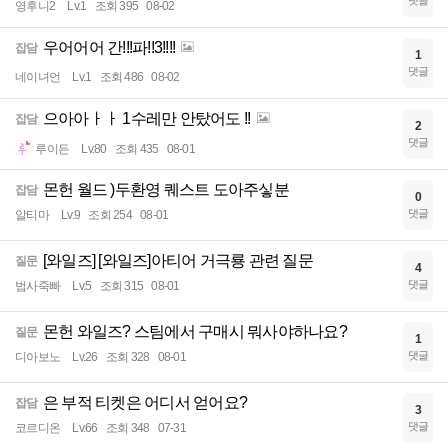
댓글
영후니2
Lv.1
조회 395
08-02
우어어어 간!!!파!!3!!!!
잡담
1
댓글
네이녀언
Lv.1
조회 486
08-02
으아아ㅏㅏ 1수레만 안탔어도 !!
잡담
2
댓글
루이든
Lv.80
조회 435
08-01
몬헌 월드 )두환영 퀘스트 도아주싷분
잡담
0
댓글
알티마
Lv.9
조회 254
08-01
[와일즈] [와일즈]아티어 거극룡 관련 질문
질문
4
댓글
법사죽빠
Lv.5
조회 315
08-01
몬헌 와일즈? 스팀에서 구매시 뭐사야하나요?
질문
1
댓글
디아보노
Lv.26
조회 328
08-01
은 부적 티켓은 어디서 얻어요?
잡담
3
댓글
코르디온
Lv.66
조회 348
07-31