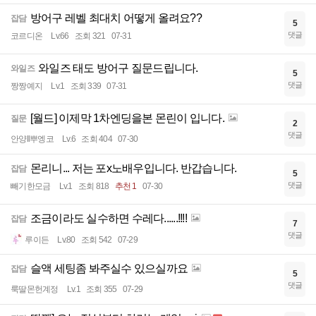
방어구 레벨 최대치 어떻게 올려요??
잡담
5
댓글
코르디온
Lv.66
조회 321
07-31
와일즈 태도 방어구 질문드립니다.
와일즈
5
댓글
짱짱예지
Lv.1
조회 339
07-31
[월드] 이제막 1차엔딩을본 몬린이 입니다.
질문
2
댓글
안양ll뿌엥코
Lv.6
조회 404
07-30
몬리니... 저는 포x노배우입니다. 반갑습니다.
잡담
5
댓글
빼기한모금
Lv.1
조회 818
추천 1
07-30
조금이라도 실수하면 수레다......!!!!
잡담
7
댓글
루이든
Lv.80
조회 542
07-29
슬액 세팅좀 봐주실수 있으실까요
잡담
5
댓글
룩딸몬헌계정
Lv.1
조회 355
07-29