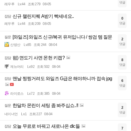
댓글
레우루
Lv.44
조회 279
08-05
신규 챌린지퀘 A받기 빡세네요..
잡담
0
댓글
레우루
Lv.44
조회 209
08-05
[와일즈] 와일즈 신규/복귀 유저입니다 / 쌍검 템 질문
질문
2
댓글
산방산
Lv.85
조회 244
08-04
펌) 면도기 사면 몬헌 키캡?
잡담
8
댓글
제뉴어리
Lv.92
조회 502
08-04
맨날 찡찡거려도 와일즈 G급은 해야하니까 접속 jpg
잡담
6
댓글
라이로스
Lv.72
조회 385
08-04
한달차 몬린이 세팅 좀 봐주십쇼..!!
질문
2
댓글
네이녀언
Lv.1
조회 227
08-04
오늘 무료로 바꿔고 새로나온 dlc들
잡담
7