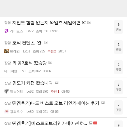
지인도 할깸 없는지 와일즈 세일이면 txt
잡담
5
댓글
라이로스
Lv.72
조회 156
09:45
호석 컨텐츠 -완-
잡담
2
댓글
빈레인
Lv.61
조회 235
추천 2
20:37
와 공3호석 떴슴당
잡담
2
댓글
네이녀언
Lv.1
조회 362
08-06
면도기 키캡 왔습니다
잡담
7
댓글
제뉴어리
Lv.92
조회 370
추천 1
08-06
딴겜후기)나도 비스트 오브 리인카네이션 후기
잡담
2
댓글
강과호수
Lv.80
조회 261
08-06
딴겜후기] 비스트오브리인카네이션 하...
잡담
9