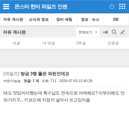
몬스터 헌터 와일즈
인벤
자유 게시판
소식과 정보
장비 세팅
정보 · 뉴스
DB
자유 게시판
전체보기
공
검
글
지
색
내글
내 댓글
3추글
인증글
on/off
쓰
기
[와일즈]
방금 3랭 뚫은 와린인데요
바린이뇽뇽
댓글: 7 개
조회:
711
2026-07-03 22:40:29
태도 멋있어서했는데 특수납도 연속으로 어캐해요? 아무리해도 안
되가지구... 키보드에 지정키 넣어서 쓰고있어욥