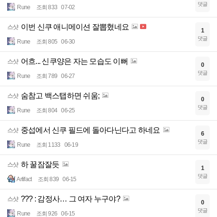
댓글
Rune
조회 833
07-02
이번 신쿠 애니메이션 잘뽑혔네요
스샷
1
댓글
Rune
조회 805
06-30
어흐... 신쿠양은 자는 모습도 이뻐
스샷
0
댓글
Rune
조회 789
06-27
숨참고 백스탭하면 쉬움;
스샷
0
댓글
Rune
조회 804
06-25
중섭에서 신쿠 필드에 돌아다닌다고 하네요
스샷
6
댓글
Rune
조회 1133
06-19
하 꿀잠잘듯
스샷
1
댓글
Artifact
조회 839
06-15
??? : 감정사… 그 여자 누구야?
스샷
0
댓글
Rune
조회 926
06-15