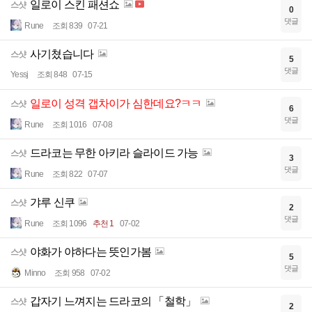
일로이 스킨 패션쇼
스샷
0
댓글
Rune
조회 839
07-21
사기쳤습니다
스샷
5
댓글
Yessj
조회 848
07-15
일로이 성격 갭차이가 심한데요?ㅋㅋ
스샷
6
댓글
Rune
조회 1016
07-08
드라코는 무한 아키라 슬라이드 가능
스샷
3
댓글
Rune
조회 822
07-07
갸루 신쿠
스샷
2
댓글
Rune
조회 1096
추천 1
07-02
야화가 야하다는 뜻인가봄
스샷
5
댓글
Minno
조회 958
07-02
갑자기 느껴지는 드라코의 「철학」
스샷
2