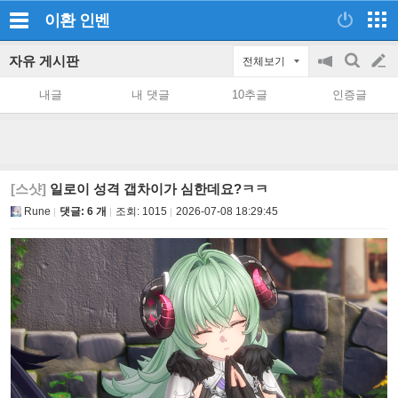
이환
인벤
자유 게시판
전체보기
공
검
글
지
색
내글
내 댓글
10추글
인증글
on/off
쓰
기
[스샷]
일로이 성격 갭차이가 심한데요?ㅋㅋ
Rune
댓글: 6 개
조회:
1015
2026-07-08 18:29:45