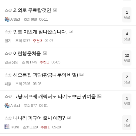
의외로 무료탈것인
스샷
1
댓글
Artifact
조회 988
06-11
민트 이쁘게 잘나왔습니다.
스샷
4
댓글
달기
조회 3277
추천 3
06-07
이런행운처음
스샷
12
댓글
엘프상인
조회 1749
추천 1
06-05
해오름집 괴담(황금나무의 비밀)
스샷
2
댓글
꽤꽭
조회 2646
06-03
그냥 서브퀘 캐릭터도 타기도보단 귀여움
스샷
1
댓글
Artifact
조회 877
06-01
나나리 피규어 출시 예정?
스샷
2
댓글
Rune
조회 1129
추천 1
05-29