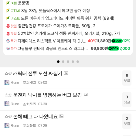
운문댐
여행
8월 28일 넷플릭스에서 예고편 공개 예정
GTA6
모든 바우에라 업그레이드 아이템 획득 위치 공략 (89개)
비스트
종근당건강 프로메가 오메가3 트리플, 60정, 2
핫딜
52%할인 혼카레 도쿄식 정통 민찌카레, 오리지널, 210g, 7개
핫딜
디제이맥스 리스펙트 V 아르케아 팩 DJMAX RESPECT V Arcaea Pack DLC
40%
11,880원
12%
특가
그랑블루 판타지 리링크 엔드리스 라그나로크 Granblue Fantasy Relink Endless Ragnarok
66,800원
7,000
특가
캐릭터 전투 모션 짜집기
스샷
0
댓글
Rune
조회 403
08-03
운전과 낚시를 병행하는 버그 발견
스샷
3
댓글
Rune
조회 525
07-30
본체 빼고 다 나왔네요
스샷
2
댓글
Rune
조회 540
07-29