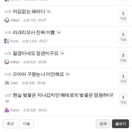
어김없는 패러디
스샷
1
댓글
Artifact
조회 743
05-07
라크리모사 진짜 이쁨
스샷
1
댓글
Rune
조회 1103
05-07
절경이네요 장관이구요
스샷
2
댓글
Artifact
조회 623
05-06
으아아 구원눈나 미안해요
스샷
1
댓글
Sarro
조회 638
05-06
현실 벚꽃은 지나갔지만 헤테로의 벚꽃은 영원하다!
스샷
1
댓글
Kycoo
조회 618
05-03
최근
다음
검색
글쓰기