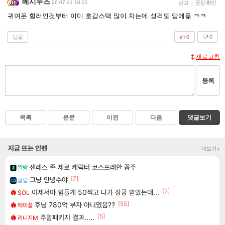
베시두즈
26-07-11 10:22
신고
|
공감 확인
귀여운 힐러인것부터 이미 호감스택 많이 차는데 성격도 맘에듦 ㅋㅋ
답글
0
0
새로고침
등록
목록
본문
이전
다음
댓글보기
지금 뜨는 인벤
더보기+
젠레스 존 제로 캐릭터 코스프레한 꽁주
짤방
[7]
그냥 안녕수야
클립
[2]
이제서야 힘들게 50찍고 나가 장궁 받았는데...
SOL
[55]
후닝 780억 부자 아니였음??
메이플
[5]
주말패키지 결과.....
리니지M