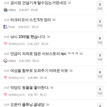
공사장 건설기계 탈수있는거였네요
스샷
2
댓글
Artifact
조회 857
05-28
라크리모사 스킨 5개 정리
스샷
2
댓글
Rune
조회 5217
05-23
낚시 10레벨 했습니다.
스샷
6
댓글
매력쩌는여자
조회 1207
05-23
언급이 의외로 많은 서브스토리 npc ㅋㅋㅋ
스샷
3
댓글
Artifact
조회 1053
05-21
여성을 함부로 도와주기 어려운 이유
스샷
0
댓글
매력쩌는여자
조회 965
05-18
악당도 동물을 좋아한다.
스샷
1
댓글
매력쩌는여자
조회 757
05-17
오픈카 풀튜닝 끝냈당
스샷
3