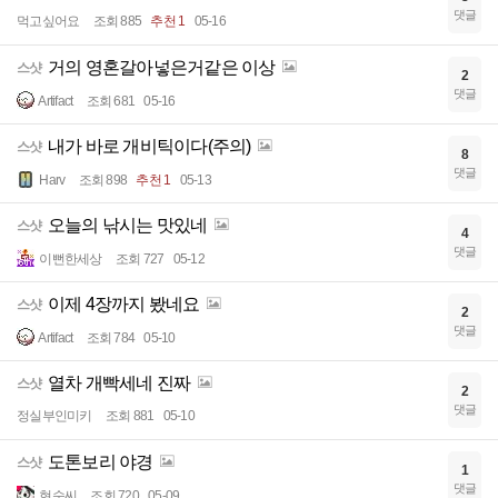
댓글
먹고싶어요
조회 885
추천 1
05-16
거의 영혼갈아넣은거같은 이상
스샷
2
댓글
Artifact
조회 681
05-16
내가 바로 개비틱이다(주의)
스샷
8
댓글
Harv
조회 898
추천 1
05-13
오늘의 낚시는 맛있네
스샷
4
댓글
이뻔한세상
조회 727
05-12
이제 4장까지 봤네요
스샷
2
댓글
Artifact
조회 784
05-10
열차 개빡세네 진짜
스샷
2
댓글
정실부인미키
조회 881
05-10
도톤보리 야경
스샷
1
댓글
현숙씨
조회 720
05-09