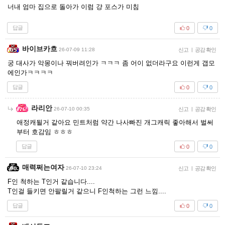
너내 엄마 집으로 돌아가 이럼 걍 포스가 미침
답글
0
0
바이브카흐
26-07-09 11:28
신고
|
공감 확인
궁 대사가 악몽이나 꿔버려인가 ㅋㅋㅋ 좀 어이 없더라구요 이런게 갭모
에인가ㅋㅋㅋㅋ
답글
0
0
라리안
26-07-10 00:35
신고
|
공감 확인
애정캐될거 같아요 민트처럼 약간 나사빠진 개그캐릭 좋아해서 벌써
부터 호감임 ㅎㅎㅎ
답글
0
0
매력쩌는여자
26-07-10 23:24
신고
|
공감 확인
F인 척하는 T인거 같습니다....
T인걸 들키면 안팔릴거 같으니 F인척하는 그런 느낌....
답글
0
0