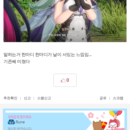
말하는거 한마디 한마디가 날이 서있는 느낌임...
기존쎄 미쳤다
0
추천확인
신고
스팸신고
공유
스크랩
귀여운게 짱이에요
Rune
열심히 하겠습니다.