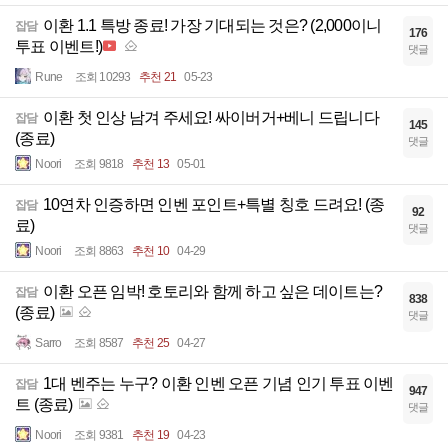
이환 1.1 특방 종료! 가장 기대되는 것은? (2,000이니
잡담
176
투표 이벤트!)
댓글
Rune
조회 10293
추천 21
05-23
이환 첫 인상 남겨 주세요! 싸이버거+베니 드립니다
잡담
145
(종료)
댓글
Noori
조회 9818
추천 13
05-01
10연차 인증하면 인벤 포인트+특별 칭호 드려요! (종
잡담
92
료)
댓글
Noori
조회 8863
추천 10
04-29
이환 오픈 임박! 호토리와 함께 하고 싶은 데이트는?
잡담
838
(종료)
댓글
Sarro
조회 8587
추천 25
04-27
1대 벤주는 누구? 이환 인벤 오픈 기념 인기 투표 이벤
잡담
947
트 (종료)
댓글
Noori
조회 9381
추천 19
04-23