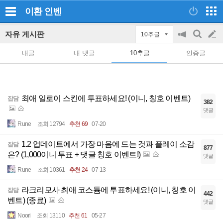
이환
인벤
자유 게시판
10추글
공
검
글
지
색
내글
내 댓글
10추글
인증글
on/off
쓰
기
최애 일로이 스킨에 투표하세요! (이니, 칭호 이벤트)
잡담
382
댓글
Rune
조회 12794
추천 69
07-20
1.2 업데이트에서 가장 마음에 드는 것과 플레이 소감
잡담
877
은? (1,000이니 투표 + 댓글 칭호 이벤트!)
댓글
Rune
조회 10361
추천 24
07-13
라크리모사 최애 코스튬에 투표하세요! (이니, 칭호 이
잡담
442
벤트) (종료)
댓글
Noori
조회 13110
추천 61
05-27