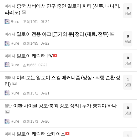
중국 서버에서 연구 중인 일로이 파티 (신쿠, 나나리,
미래시
0
라리모)
댓글
Rune
조회 1461
07-24
일로이 전용 아크 [금기의 문] 정리 (재료, 전무)
미래시
0
댓글
Rune
조회 1495
07-22
일로이 캐릭터 PV
미래시
0
댓글
Rune
조회 663
07-22
미리보는 일로이 스킬 메커니즘 (망상 · 퇴행 순환 정
미래시
1
리)
댓글
Rune
조회 1571
07-21
이환 사이클 강도·붕괴 강도 정리 | 누가 챙겨야 하나
일반
0
댓글
Rune
조회 1373
07-20
일로이 캐릭터 쇼케이스
미래시
1