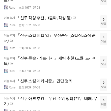
르)
댓글
Rune
조회 4977
07-08
「신쿠 각성 추천」(돌파, 각성 등)
이능력자
0
댓글
Rune
조회 5132
07-08
「신쿠 스킬 레벨 업」 우선순위 (스킬작, 스작 순
이능력자
0
서)
댓글
Rune
조회 3086
07-08
「신쿠 콘솔 - 카트리지」 세팅 추천 (모듈, 드라이
이능력자
0
브)
댓글
Rune
조회 3788
07-08
「신쿠 스킬 메커니즘」 간단 정리
이능력자
0
댓글
Rune
조회 2009
07-08
「신쿠 아크 추천」 우선 순위 정리 (전무, 배패, 무
이능력자
0
기)
댓글