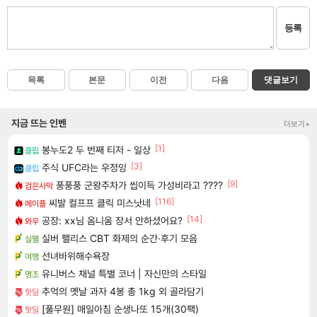
등록
목록
본문
이전
다음
댓글보기
지금 뜨는 인벤
더보기+
[1]
봉누도2 두 번째 티저 - 일상
클립
[3]
주식 UFC라는 우정잉
클립
[9]
풍풍풍 군왕주차가 씹이득 가성비라고 ????
검은사막
[116]
씨발 컬프프 클릭 미스낫네
메이플
[14]
공장: xx님 옴니움 장서 안하셨어요?
와우
실버 팰리스 CBT 화제의 순간·후기 모음
실팰
선녀바위해수욕장
여행
유니버스 채널 특별 코너 | 자신만의 스타일
명조
추억의 옛날 과자 4봉 총 1kg 외 골라담기
핫딜
[풀무원] 매일아침 순생나또 15개(30팩)
핫딜