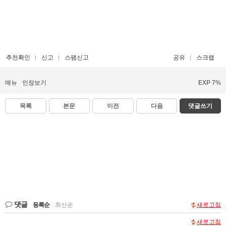
추천확인
신고
스팸신고
공유
스크랩
메뉴
인장보기
EXP 7%
목록
본문
이전
다음
댓글쓰기
댓글
등록순
|
최신순
새로고침
새로고침