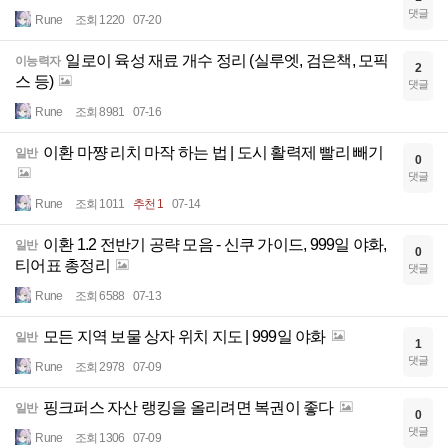
댓글
Rune
조회 1220
07-20
일로이 육성 재료 개수 정리 (실루엣, 검은책, 모픽
이능력자
2
스 등)
댓글
Rune
조회 8981
07-16
이환 마쨩 리치 마작 하는 법 | 도시 활력제 빨리 빼기
일반
0
댓글
Rune
조회 1011
추천 1
07-14
이환 1.2 전반기 공략 모음 - 신쿠 가이드, 999일 야화,
일반
0
티어표 총정리
댓글
Rune
조회 6588
07-13
모든 지역 보물 상자 위치 지도 | 999일 야화
일반
1
댓글
Rune
조회 2978
07-09
핑크퍼스 자산 랭킹을 올리려면 복권이 좋다
일반
0
댓글
Rune
조회 1306
07-09