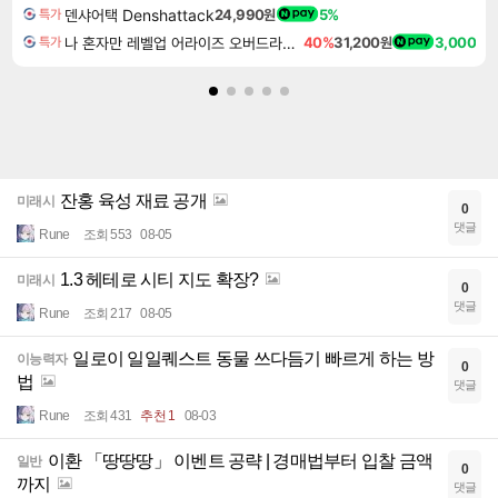
덴샤어택 Denshattack
24,990원
5%
특가
나 혼자만 레벨업 어라이즈 오버드라이브 디럭스 에디션 Solo Leveling Arise Overdrive Deluxe Edition
40%
31,200원
3,000
특가
잔홍 육성 재료 공개
미래시
0
댓글
Rune
조회 553
08-05
1.3 헤테로 시티 지도 확장?
미래시
0
댓글
Rune
조회 217
08-05
일로이 일일퀘스트 동물 쓰다듬기 빠르게 하는 방
이능력자
0
법
댓글
Rune
조회 431
추천 1
08-03
이환 「땅땅땅」 이벤트 공략 | 경매법부터 입찰 금액
일반
0
까지
댓글