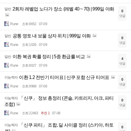
2회차 레벨업 노다가 장소 (레벨 40 ~ 70) | 999일 야화
일반
0
댓글
Rune
조회 8652
07-09
공통 영토 내 보물 상자 위치 | 999일 야화
일반
0
댓글
Rune
조회 1026
07-09
이환 복권 확률 정리 | 5종 환급률 비교
일반
4
댓글
Rune
조회 8027
07-09
이환 1.2 전반기 티어표 | 신쿠 포함 신규 티어표
이능력자
0
댓글
Rune
조회 9968
07-08
「신쿠」 정보 총정리 (콘솔, 카트리지, 아크, 파티
이능력자
0
조합)
댓글
Rune
조회 22463
추천 1
07-08
「신쿠 파티」 조합, 딜 사이클 정리 (스키아, 하토
이능력자
0