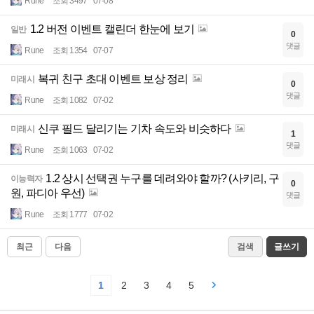
Rune
조회 3497
07-08
1.2 버전 이벤트 캘린더 한눈에 보기
일반
0
댓글
Rune
조회 1354
07-07
복귀 친구 초대 이벤트 보상 정리
미래시
0
댓글
Rune
조회 1082
07-02
신쿠 필드 달리기는 기차 속도와 비슷하다
미래시
1
댓글
Rune
조회 1063
07-02
1.2 상시 선택권 누구를 데려와야 할까? (사키리, 구
이능력자
0
원, 파디아 우선)
댓글
Rune
조회 1777
07-02
최근
다음
검색
글쓰기
1
2
3
4
5