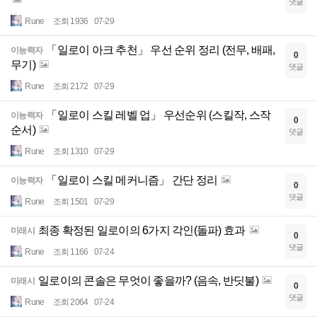
댓글
Rune
조회 1936
07-29
「일로이 아크 추천」 우선 순위 정리 (전무, 배패,
이능력자
0
무기)
댓글
Rune
조회 2172
07-29
「일로이 스킬 레벨 업」 우선순위 (스킬작, 스작
이능력자
0
순서)
댓글
Rune
조회 1310
07-29
「일로이 스킬 메커니즘」 간단 정리
이능력자
0
댓글
Rune
조회 1501
07-29
최종 확정된 일로이의 6가지 각인(돌파) 효과
미래시
0
댓글
Rune
조회 1166
07-24
일로이의 콘솔은 무엇이 좋을까? (음속, 반딧불)
미래시
0
댓글
Rune
조회 2064
07-24