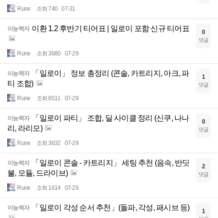
Rune
조회 740
07-31
이환 1.2 후반기 티어표 | 일로이 포함 신규 티어표
이능력자
0
댓글
Rune
조회 3680
07-29
「일로이」 정보 총정리 (콘솔, 카트리지, 아크, 파
이능력자
1
티 조합)
댓글
Rune
조회 8511
07-29
「일로이 파티」 조합, 딜 사이클 정리 (신쿠, 나나
이능력자
0
리, 라리모)
댓글
Rune
조회 3632
07-29
「일로이 콘솔 - 카트리지」 세팅 추천 (음속, 반딧
이능력자
2
불, 모듈, 드라이브)
댓글
Rune
조회 1614
07-29
「일로이 각성 순서 추천」(돌파, 각성, 패시브 등)
이능력자
1