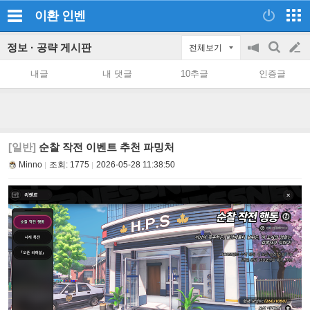
이환
인벤
정보 · 공략 게시판
전체보기
공
검
글
지
색
내글
내 댓글
10추글
인증글
on/off
쓰
기
[일반]
순찰 작전 이벤트 추천 파밍처
Minno
조회:
1775
2026-05-28 11:38:50