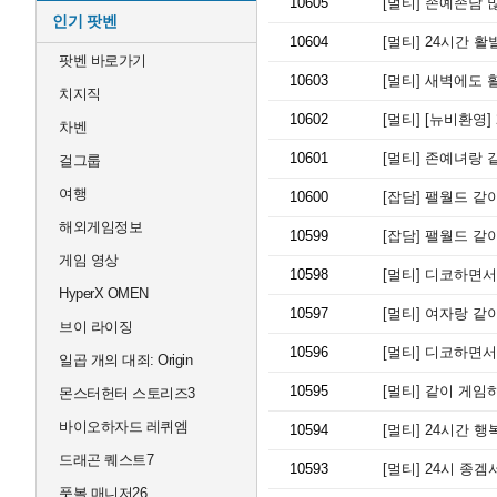
10605
[멀티]
존예존남 많
인기 팟벤
10604
[멀티]
24시간 활
팟벤 바로가기
10603
[멀티]
새벽에도 활
치지직
10602
[멀티]
[뉴비환영]
차벤
10601
[멀티]
존예녀랑 
걸그룹
여행
10600
[잡담]
팰월드 같
해외게임정보
10599
[잡담]
팰월드 같
게임 영상
10598
[멀티]
디코하면서 
HyperX OMEN
10597
[멀티]
여자랑 같이
브이 라이징
10596
[멀티]
디코하면서 
일곱 개의 대죄: Origin
10595
[멀티]
같이 게임
몬스터헌터 스토리즈3
바이오하자드 레퀴엠
10594
[멀티]
24시간 행
드래곤 퀘스트7
10593
[멀티]
24시 종겜
풋볼 매니저26