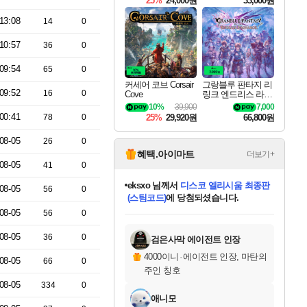
25%
24,000원
33,000원
13:08
14
0
10:57
36
0
09:54
65
0
커세어 코브 Corsair
그랑블루 판타지 리
09:52
16
0
Cove
링크 엔드리스 라그
나로크 Granblue Fa
10%
39,900
7,000
ntasy Relink Endless
00:41
78
0
25%
29,920원
66,800원
Ragnarok
08-05
26
0
혜택.아이마트
더보기+
08-05
41
0
eksxo
님께서
디스코 엘리시움 최종판
08-05
56
0
(스팀코드)
에 당첨되셨습니다.
미오몬도
아기쿠키
칠부
설레임v
어느덧
동작그만
영웅97
우는무
유리별
나무아래쉼터
달빛아이
밍끼
해무
스태지
안드레아
어느날
꺽다리아조씨
농업코코
꾸링내
님께서
님께서
님께서
님께서
님께서
님께서
님께서
님께서
님께서
님께서
님께서
님께서
님께서
님께서
님께서
님께서
님께서
네이버페이 1만원
로블록스 기프트카드
엘든 링 밤의 통치자
님께서
님께서
엘든 링 밤의 통치자
네이버페이 1만원
로블록스 기프트카드
(본편포함) 데이브 더
네이버페이 1만원
로블록스 기프트카드
인투 더 브리치
로블록스 기프트카드
엘든 링 밤의 통치자
(본편포함) 데이브 더
(본편포함) 데이브 더
드래곤 퀘스트 XI S
파이어걸 핵 앤
몬스터 헌터 라이즈 +
로블록스
로블록스
08-05
56
0
디럭스 에디션 (스팀코드)
다이버 인 더 정글 번들 (스팀코드)
교환권
1만원권
디럭스 에디션 (스팀코드)
다이버 인 더 정글 번들 (스팀코드)
(스팀코드)
교환권
1만원권
기프트카드 1만 5천원권
지나간 시간을 찾아서 데피니티브
2만원권
디럭스 에디션 (스팀코드)
다이버 인 더 정글 번들 (스팀코드)
스플래시 레스큐 DX (스팀코드)
교환권
기프트카드 1만원권
선브레이크 (스팀코드)
8천원권
에 당첨되셨습니다.
에 당첨되셨습니다.
에 당첨되셨습니다.
에 당첨되셨습니다.
에 당첨되셨습니다.
를 교환.
를 교환.
에 당첨되셨습니다.
에
를 교환.
를 교환.
에
에
에
에
에
에
에
당첨되셨습니다.
당첨되셨습니다.
당첨되셨습니다.
당첨되셨습니다.
에디션 (스팀코드)
당첨되셨습니다.
당첨되셨습니다.
당첨되셨습니다.
당첨되셨습니다.
를 교환.
08-05
36
0
검은사막 에이전트 인장
4000이니
·
에이전트 인장, 마탄의
08-05
66
0
주인 칭호
08-05
334
0
애니모