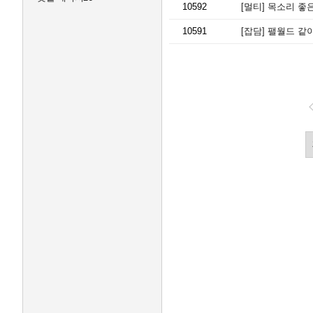
10592
[멀티]
목소리 좋은
10591
[잡담]
팰월드 같