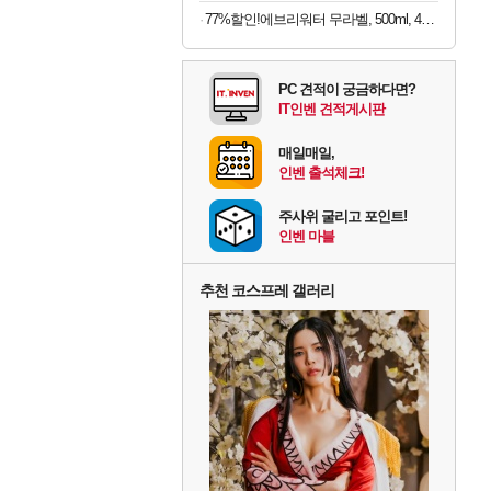
77%할인!에브리워터 무라벨, 500ml, 40개
PC 견적이 궁금하다면?
IT인벤 견적게시판
매일매일,
인벤 출석체크!
주사위 굴리고 포인트!
인벤 마블
추천 코스프레 갤러리