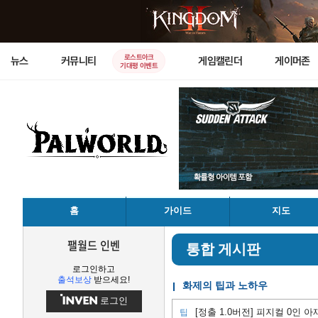
로스트아크
뉴스
커뮤니티
게임캘린더
게이머존
기대평 이벤트
홈
가이드
지도
팰월드 인벤
통합 게시판
로그인하고
출석보상
받으세요!
화제의 팁과 노하우
로그인
팁