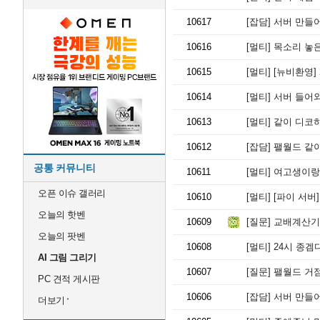
10617
[잡담]
서버 만들어
10616
[멀티]
목소리 놓은
10615
[멀티]
[뉴비환영]
10614
[멀티]
서버 들어와
10613
[멀티]
같이 디코하
10612
[잡담]
팰월드 같
공통 커뮤니티
10611
[멀티]
여고생이랑
오픈 이슈 갤러리
10610
[멀티]
[파이 서버]
오늘의 핫벤
10609
[질문]
교배계산기
오늘의 팟벤
10608
[멀티]
24시 종겜
AI 그림 그리기
10607
[질문]
팰월드 거점,
PC 견적 게시판
10606
[잡담]
서버 만들어
더보기