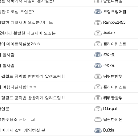
은 서버에서 다같이 겜하실분!
승현디듀벨
발한 디코섭 오실분?
오징오징어칩
발한 디코서버 오실분??!
Rainbow1453
 24시간 활발한 디코서버 오실분
쑤쑤야
같이 데이트하실분?ㅎㅎ
플라이퀘스트
이 할사람
주아요
이 할사람
주아요
펠월드 공략법 빵빵하게 알려드림 !!
뛰뛰빵빵뿌
 여행다닐사람! ㅎㅎ
플라이퀘스트
펠월드 공략법 빵빵하게 알려드림 !!
뛰뛰빵빵뿌
하실분
Ddakpul
복한수용소 서버
날씬한레몬
서버에서 같이 게임하실 분
Du3dn