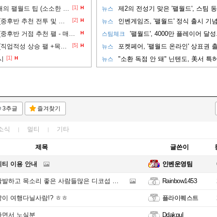
[1]
[정출 1.0버전] 피지컬 0인 아재의 팰월드 팁 (소소한 팁들)
H
제2의 전성기 맞은 '팰월드', 스팀 
뉴스
[2]
피지컬 0인 아재의 팰월드 팁 (중후반 추천 전투 및 탑승 팰 - 매우 주관적 주의) - [정출 1.0버전]
H
인벤게임즈, '팰월드' 정식 출시 기념
뉴스
피지컬 0인 아재의 팰월드 팁 (중후반 거점 추천 팰 - 매우 주관적 주의) - [정출 1.0버전]
H
스팀체크
[5]
피지컬 0인 아재의 팰월드 팁 (직업적성 상승 팰 +목장팰 + 패시브) - [정출 1.0버전]
H
포켓페어, '팰월드 온라인' 상표권 
뉴스
[1]
시
H
뉴스
3추글
즐겨찾기
소식
멀티
기타
제목
글쓴이
니티 이용 안내
인벤운영팀
하고 목소리 좋은 사람들많은 디코섭 옷실분??
Rainbow1453
이 여행다닐사람!? ㅎㅎ
플라이퀘스트
하면서 노실분
Ddakpul