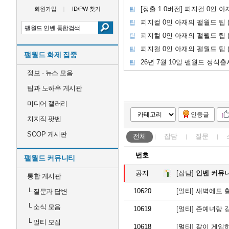
회원가입
ID/PW 찾기
팁
팁
팁
팁
팰월드 화제 집중
26년 7월 10일 팰월드 정식출
팁
정보 · 뉴스 모음
팁과 노하우 게시판
미디어 갤러리
인증글
치지직 팟벤
SOOP 게시판
전체
잡담
질문
번호
팰월드 커뮤니티
공지
[잡담]
인벤 커뮤
통합 게시판
10620
[멀티]
새벽에도 활발
└
질문과 답변
└
소식 모음
10619
[멀티]
존예녀랑 같
└
멀티 모집
10618
[멀티]
같이 게임