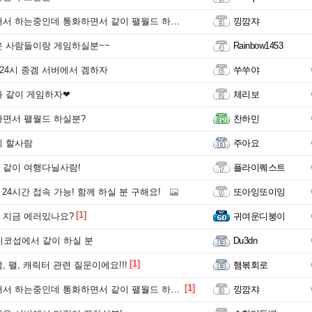
서 하는중인데 통화하면서 같이 팰월드 하실분!
낑깜쟈
 사람들이랑 게임하실분~~
Rainbow1453
 24시 종겜 서버에서 겜하자
쑤쑤야
 같이 게임하자❤
체리보
면서 팰월드 하실분?
찬하민
이 할사람
주아요
 같이 여행다닐사람!
플라이퀘스트
 24시간 접속 가능! 함께 하실 분 구해요!
또아잉또이잉
[1]
 지금 에러있나요?
귀여운디붕이
디코섭에서 같이 하실 분
Du3dn
[1]
 팰, 캐릭터 관련 질문이에요!!!
햄볶회로
[1]
서 하는중인데 통화하면서 같이 팰월드 하실분!
낑깜쟈