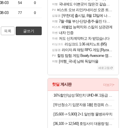
08-03
54
0
국내에도 이쁜곳이 많은것 같습니다
여행
비스트 오브 리인카네이션 오픈 트레일러
PV
08-03
77
0
[무한대] 출시일, 8월 13일에 나오나
섭컬겜
7월~8월 부산-단양-충주-울진 다녀왔어요~
여행
레벨업 능력치와 스킬의 상관관계
비스트
목록
글쓰기
내차 인증
차벤
저도 신차계약하고 차 받았습니다
차벤
리싱크드 1.06 패치노트 (8/5)
리싱크드
라이자 AI 채팅 RPG 게임 [RyzaChat: AI] 공개
섭컬겜
힐링 탐험 게임 Bearly Awesome 챕터 1 트레일러
PV
[여행_국내] 남해 독일마을
여행
새로고침
핫딜
게시판
더보기+
16%할인!삼성 50인치 UHD 4K 1등급 비즈니스TV LH50BEFHLGFXKR 스탠드형
[무선청소기 입문자용 1황] 한경희 스테이션 자동먼지비움 무선청소기
[15,600 -> 5,900] 2+1 일반형 물병파우치
[36,100 -> 12,540] 호밍사이 대용량 텀블러 304스텐