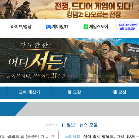
X
최대 90% 할인
라이브/영상
게이밍/IT
게임스토어
8월 프로모션
교배 계산기
팰 도감
팰 모션
정보 · 뉴스 모음
더보기+
[정출 1.0버전] 피지컬 0인 아재의 팰월드 팁 (초중반 가이드)
H
정식 출시 팰월드, 다시 '100만
스팀체크