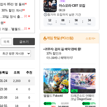
모집
동접자 85만 명 돌파
H
아스오라 CBT 모집
 30% 할인 개시!
H
08.19
참가자 모집까지 남은 기간
[2]
'팰월드', 4000만 플레이어 달성...10일 정식 출시 앞두고 경사
H
12
08
56
33
출원
H
Days
Hours
Min
Sec
[2]
"소환 독점 안 돼" 닌텐도, 美서 특허 거절…'팰월드' 소송전 어쩌나?
H
게임 핫딜 (PC/스팀)
스토어+
목록
글쓰기
귀무자: 검의 길 예약 판매 중!
10% 할인과
이니&베니 혜택까지!
인벤게임즈 8월 특별 할인!
드래곤소드: 어웨이크닝 입점!
문명 7 특별 할인!
비스트 오브 리인카네이션 정식 출시!
커세어 코브 출시 기념 할인!
더 렐릭 퍼스트 가디언 정식 출시
베데스다 40주년 기념 할인 중!
마블 투혼 파이팅 소울즈 예약 판매 중!
캡콤 프렌차이즈 할인 진행 중!
캡콤 일부 상품 상시 할인
스타워즈 은하계 레이서
로블록스 기프트 카드 공식 입점
인기 퍼블리셔 모음!
스팀으로 만나는 드래곤소드!
조선&고려 DLC 출시 예정
게임프릭 신작 IP
해적'섬'을 발전시키자!
설화x하드코어 액션!
베데스다의 명작들을
마블 히어로 총 출동&화려한 격투!
몬헌, 바하 등 인기 IP를
몬헌 와일즈 & 드래곤즈 도그마2
인벤게임즈에서 10% 추가 적립
Robux를 가장 안전하고
최대 90% 할인가를 만나보세요!
네이버혜택과 함께 만나보세요!
50%할인&추가 적립까지!
네이버 혜택가와 함께 예약하세요!
할인&네이버혜택으로 만나보세요!
네이버페이 혜택과 만나보세요!
40주년 프로모션으로 만나보세요!
네이버 포인트 혜택까지!
할인가에 만나보세요!
일부 에디션 상시 할인!
혜택으로 예약 판매 중
편안하게 충전하세요
등록일
조회
추천
01-24
2,203
0
23:38
4
0
팰월드 Palworld
드래곤소드 어웨이
20:08
16
0
크닝 DragonSword A
wakening
5%
32,000
10%
14:55
18
0