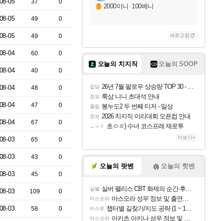
08-05
37
0
2000이니
·
100베니
08-05
49
0
08-05
49
0
새로고침
08-04
60
0
오늘의 치지직
오늘의 SOOP
08-04
40
0
26년 7월 팔로우 상승량 TOP 30 - 월간 치지직
08-04
잡담
48
0
룩삼 니니 초대석 안내
정보
08-04
47
0
봉누도2 두 번째 티저 - 일상
클립
2026 치지직 이리대회 오픈컵 안내
정보
08-04
67
0
초ㅇㅎ) 수녀 코스프레 제로투
ㅗㅜㅑ
더보기+
08-03
65
0
08-03
43
0
오늘의 팟벤
오늘의 핫벤
08-03
45
0
실버 팰리스 CBT 화제의 순간·후기 모음
실팰
08-03
109
0
아스오라 성우 정보 및 출연작 모음
아스오라
08-03
챕터별 길찾기/지도 공략 (1 ~ 12장)
58
0
비스트
아키츠 아키나 성우 정보 및 주요 필모
아스오라