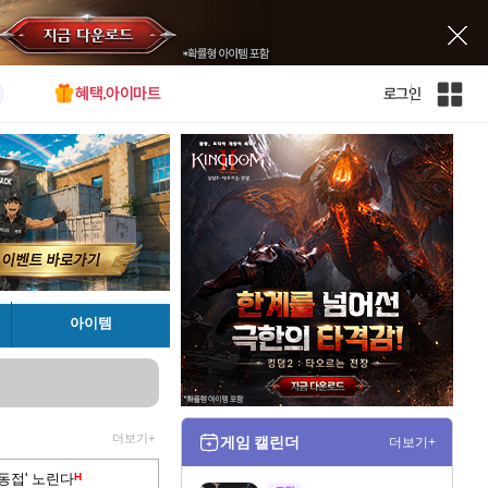
혜택.아이마트
로그인
인
벤
전
체
사
이
트
맵
아이템
더보기+
게임 캘린더
더보기+
 동접' 노린다
H