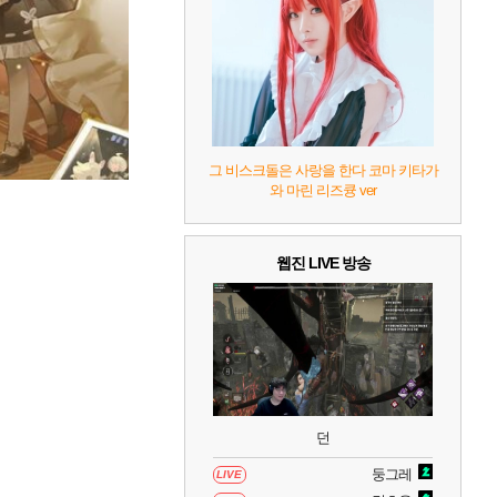
7
리듬 천국 미라클 스타즈
2
8
헤일로: 캠페인 이볼브드
2
9
캡틴 츠바사 2 월드 파이터즈
그 비스크돌은 사랑을 한다 코마 키타가
와 마린 리즈큥 ver
10
레고 배트맨: 레거시 오브 더 다크 나이트
웹진 LIVE 방송
던
둥그레
LIVE