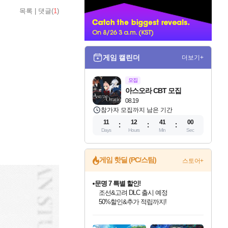
너
목록
|
댓글(
1
)
게임 캘린더
더보기+
모집
아스오라 CBT 모집
08.19
참가자 모집까지 남은 기간
11
12
40
59
Days
Hours
Min
Sec
게임 핫딜 (PC/스팀)
스토어+
문명 7 특별 할인!
조선&고려 DLC 출시 예정
50%할인&추가 적립까지!
마블 투혼 파이팅 소울즈 정식출시!
마블 히어로 총 출동&화려한 격투!
네이버 포인트 혜택까지!
인벤게임즈 8월 특별 할인!
드래곤소드: 어웨이크닝 입점!
귀무자: 검의 길 예약 판매 중!
비스트 오브 리인카네이션 정식 출시!
커세어 코브 출시 기념 할인!
더 렐릭 퍼스트 가디언 정식 출시
베데스다 40주년 기념 할인 중!
캡콤 프렌차이즈 할인 진행 중!
캡콤 일부 상품 상시 할인
스타워즈 은하계 레이서
로블록스 기프트 카드 공식 입점
인기 퍼블리셔 모음!
스팀으로 만나는 드래곤소드!
10% 할인과
게임프릭 신작 IP
해적'섬'을 발전시키자!
설화x하드코어 액션!
베데스다의 명작들을
몬헌, 바하 등 인기 IP를
몬헌 와일즈 & 드래곤즈 도그마2
인벤게임즈에서 10% 추가 적립
Robux를 가장 안전하고