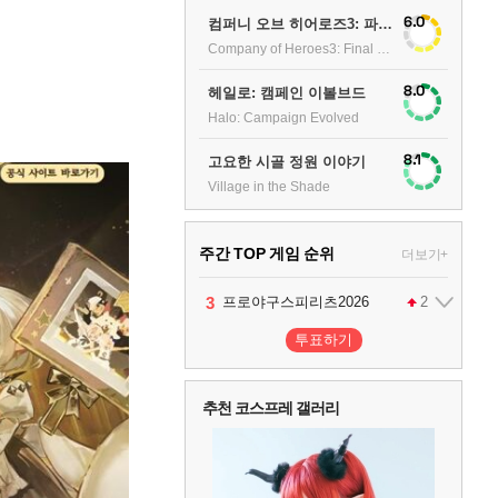
6.0
컴퍼니 오브 히어로즈3: 파이널 스탠드
Company of Heroes3: Final stand
8.0
헤일로: 캠페인 이볼브드
Halo: Campaign Evolved
8.1
고요한 시골 정원 이야기
Village in the Shade
주간 TOP 게임 순위
더보기+
1
2
3
4
팰월드
프로야구스피리츠2026
드래곤소드 : 어웨이크닝
어쌔신 크리드: 블랙 플래그 리싱크드
1
2
2
투표하기
5
블라인드 삼국
1
추천 코스프레 갤러리
6
그랑블루 판타지 리링크 - 엔드리스 라그나로크
1