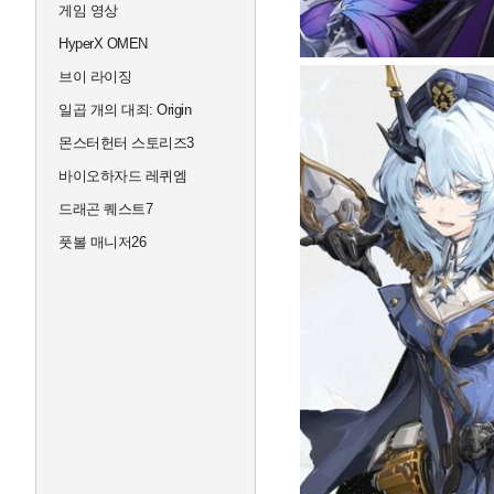
게임 영상
HyperX OMEN
브이 라이징
일곱 개의 대죄: Origin
몬스터헌터 스토리즈3
바이오하자드 레퀴엠
드래곤 퀘스트7
풋볼 매니저26