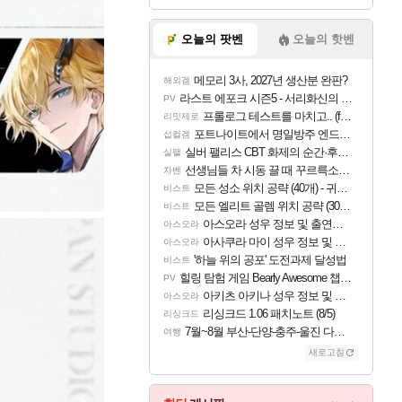
오늘의 팟벤
오늘의 핫벤
메모리 3사, 2027년 생산분 완판?
해외겜
라스트 에포크 시즌5 - 서리화신의 분노 티저
PV
프롤로그 테스트를 마치고.. (feat. 리아)
리밋제로
포트나이트에서 명일방주 엔드필드 [펠리카] 판매 예정
섭컬겜
실버 팰리스 CBT 화제의 순간·후기 모음
실팰
선생님들 차 시동 끌 때 꾸르륵소리나는데
차벤
모든 성소 위치 공략 (40개) - 귀환한 영혼 도전과제
비스트
모든 엘리트 골렘 위치 공략 (30개) - 방랑 결투가
비스트
아스오라 성우 정보 및 출연작 모음
아스오라
아사쿠라 마이 성우 정보 및 주요 필모
아스오라
'하늘 위의 공포' 도전과제 달성법
비스트
힐링 탐험 게임 Bearly Awesome 챕터 1 트레일러
PV
아키츠 아키나 성우 정보 및 주요 필모
아스오라
리싱크드 1.06 패치노트 (8/5)
리싱크드
7월~8월 부산-단양-충주-울진 다녀왔어요~
여행
새로고침