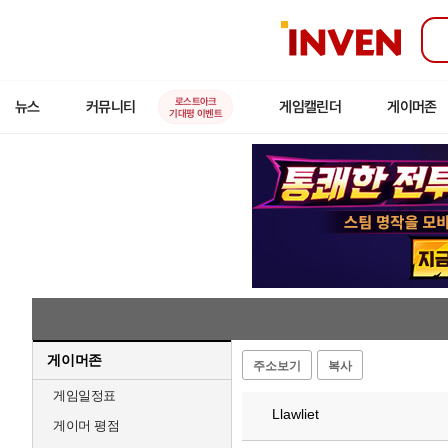
인
벤
로스트아크
뉴스
커뮤니티
게임캘린더
게이머존
기대평 이벤트
게이머존
주소보기
복사
게임일정표
Llawliet
게이머 평점