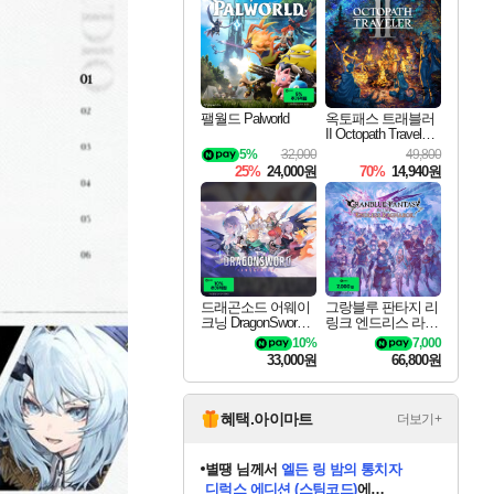
최대 90% 할인가를 만나보세요!
네이버혜택과 함께 만나보세요!
이니&베니 혜택까지!
네이버 혜택가와 함께 예약하세요!
할인&네이버혜택으로 만나보세요!
네이버페이 혜택과 만나보세요!
40주년 프로모션으로 만나보세요!
할인가에 만나보세요!
일부 에디션 상시 할인!
혜택으로 예약 판매 중
편안하게 충전하세요
팰월드 Palworld
옥토패스 트래블러
II Octopath Traveler I
I
5%
32,000
49,800
25%
24,000원
70%
14,940원
드래곤소드 어웨이
그랑블루 판타지 리
크닝 DragonSword A
링크 엔드리스 라그
wakening
나로크 Granblue Fa
10%
7,000
ntasy Relink Endless
33,000원
66,800원
Ragnarok
혜택.아이마트
더보기+
니코
님께서
(본편포함) 데이브 더
다이버 인 더 정글 번들 (스팀코드)
에