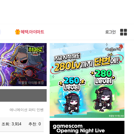
혜택.아이마트
로그인
인
벤
전
체
사
이
트
맵
애니메이션 파티 인벤
인
조회:
3,914
추천:
0
벤
배