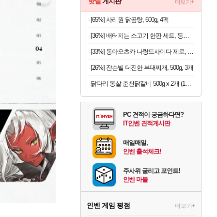
핫딜
게시판
더보기+
[65%] 사리원 닭곰탕, 600g, 4팩
[36%] 배터지는 소고기 한판 세트, 등심살 300g + 살치살 200g + 부채살 200g + 갈비살 200g + 우삼겹 300g, 1.2kg, 1세트
[33%] 동아오츠카 나랑드사이다 제로, 오리지널, 345ml, 24개
[26%] 쟌슨빌 더진한 부대찌개, 500g, 3개
닭다리 통살 춘천닭갈비 500g x 2개 (1개당 6,950원)
PC 견적이 궁금하다면?
IT인벤 견적게시판
매일매일,
인벤 출석체크!
주사위 굴리고 포인트!
인벤 마블
인벤 게임 평점
더보기+