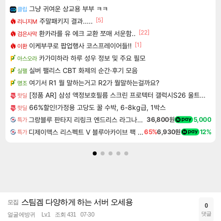
그냥 귀여운 상교용 부부 ㅋㅋ
클립
[5]
주말패키지 결과.....
리니지M
[22]
환카라를 유 에크 교환 쪼매 서운함..
검은사막
[1]
이케부쿠로 팝업행사 코스프레이어들!!
이환
카가미하라 하루 성우 정보 및 주요 필모
아스오라
실버 팰리스 CBT 화제의 순간·후기 모음
실팰
여기서 R1 뭘 말하는거고 R2가 뭘말하는걸까요?
명조
[정품 AR] 삼성 액정보호필름 스크린 프로텍터 갤럭시S26 울트라, 2매입
핫딜
66%할인!가정용 고당도 꿀 수박, 6-8kg급, 1박스
핫딜
그랑블루 판타지 리링크 엔드리스 라그나로크 업그레이드 킷 Granblue Fantasy Relink Endless Ragnarok Upgrade Kit DLC
36,800원
5,000
특가
디제이맥스 리스펙트 V 블루아카이브 팩 DJMAX RESPECT V Blue Archive Pack DLC
65%
6,930원
12%
특가
스팀겜 다양하게 하는 서버 오세용
모집
0
댓글
얼굴에방귀
Lv.1
조회 431
07-30