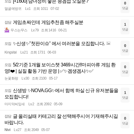
[+1600] 남녀성비 좋은 종겜섭 오실분?
모집
0
댓글
얼굴에방귀
Lv.1
조회 1011
07-02
게임초짜인데 게임추천좀 해주실분
잡담
1
댓글
무스는무스
Lv.79
조회 1416
06-21
✨신생✨"첫판이슈" 에서 여러분을 모집합니다.
모집
0
댓글
Kingsital
Lv.21
조회 1731
06-03
5/2기준 1개월 보이스챗 3469시간‼️마피아류 게임 환
모집
0
영!❤️ | 실질 활동 기반 운영 | ✅✨겜생겜사✨✅
댓글
눈꽃화랑
Lv.30
조회 2100
05-17
신생방 ✨NOVA.GG✨에서 함께 하실 신규 유저분들을
모집
1
모집합니다!
댓글
마지막씨잎새
Lv.2
조회 2092
05-09
글 올리실때 카테고리 잘 선택해주시어 기재해주시길
잡담
0
바랍니다.
댓글
Nivi
Lv.27
조회 2049
05-07