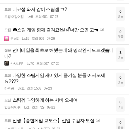
디코섭 와서 같이 스팀겜 ㄱ?
모집
0
댓글
오징오징어칩
Lv.9
조회 601
07-27
🎮스팀 게임 함께 즐겨요!💌 🌈너만 오면 고🔫
모집
0
댓글
두닝2
Lv.15
조회 609
07-26
언더테일을 최초로 해봤는데 왜 명작인지 모르겠습니
질문
1
다?
댓글
산사나무
Lv.70
조회 567
07-25
다양한 스팀게임 재미있게 즐기실 분들 어서오세
모집
0
요????
댓글
라박꼼
Lv.11
조회 1503
07-23
스팀겜 다양하게 하는 서버 오세여
모집
0
댓글
얼굴에방귀
Lv.1
조회 729
07-22
신생【종합게임 교도소】신입 수감자 모집
모집
0
댓글