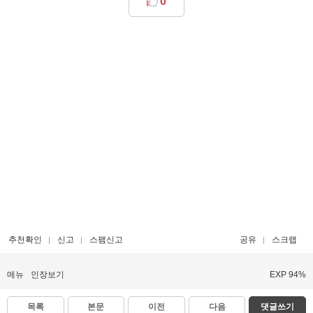
0
추천확인
신고
스팸신고
공유
스크랩
메뉴
인장보기
EXP 94%
목록
본문
이전
다음
댓글쓰기