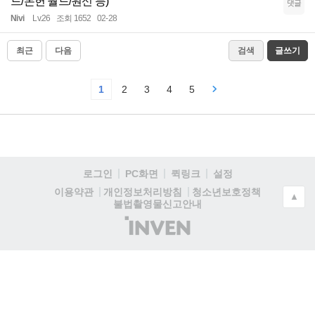
드/몬헌 월드/원신 등)
댓글
Nivi
Lv.26
조회 1652
02-28
최근
다음
검색
글쓰기
1
2
3
4
5
로그인
PC화면
퀵링크
설정
청소년보호정책
이용약관
개인정보처리방침
▲
불법촬영물신고안내
(주)
인
벤