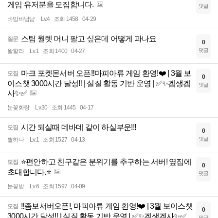
게임 유저분을 모집합니다.
댓글
바밤바냠냠
Lv.4
조회 1458
04-29
스팀 월렛 머니 팔고 싶은데 어떻게 파나요
질문
0
댓글
왈할라
Lv.1
조회 1400
04-27
마크 포켓몬서버 오픈‼️마피아류 게임 환영!❤️ | 3월 보
모집
0
이스챗 3000시간 달성‼️ | 실질 활동 기반 운영 | ✅✨겜생겜
댓글
사✨✅
눈꽃화랑
Lv.30
조회 1445
04-17
시간 되실때 데바데 같이 하실부운!!!
모집
0
댓글
별하다
Lv.1
조회 1527
04-13
⭐️편안하고 친구같은 분위기를 추구하는 서버! 옆집에
모집
0
초대합니다.⭐️
댓글
눈꽃밭
Lv.6
조회 1597
04-09
‼️좀보서버오픈!, 마피아류 게임 환영!❤️ | 3월 보이스챗
모집
0
3000시간 달성‼️ | 실질 활동 기반 운영 | ✅✨겜생겜사✨✅
댓글