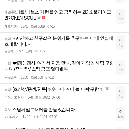
오로롱낄까롱
Lv.12
조회 773
07-22
[출시] 보스 패턴을 읽고 공략하는 2D 소울라이크
게임추천
0
BROKEN SOUL
댓글
제로메카
Lv.41
조회 1089
07-17
⭐️편안하고 친구같은 분위기를 추구하는 서버! 옆집에
모집
0
초대합니다.⭐️
댓글
눈꽃밭
Lv.7
조회 838
07-13
❤️[겜생겜사] 여기서 처음 만나, 같이 게임할 사람 구합
모집
0
니다 (증바람 / 스팀 공포 멀티)‼️
댓글
눈꽃화랑
Lv.30
조회 869
07-12
[초신생/종겜/친목] ✨우다다 뛰어 놀 사람 구함 ✨
모집
0
댓글
송이시끄러워
Lv.9
조회 1032
07-06
스팀세일트래커를 만들었습니다.
정보
0
댓글
아skw이지
Lv.19
조회 1434
07-03