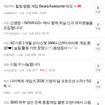
힐링 탐험 게임 Bearly Awesome 데모
게임추천
0
댓글
Loladdict12
Lv.8
조회 1995
05-06
신생방 ✨NOVA.GG✨에서 함께 하실 신규 유저분들을
모집
1
모집합니다!
댓글
마지막씨잎새
Lv.1
조회 2019
05-03
5/2기준 1개월 보이스챗 3469시간‼️마피아류 게임 환
모집
0
영!❤️ | 실질 활동 기반 운영 | ✅✨겜생겜사✨✅
댓글
눈꽃화랑
Lv.30
조회 1852
05-02
스팀 키 나눔합니다
잡담
1
댓글
닉네임변경
Lv.4
조회 1877
추천 1
05-02
다이렉트 게임즈 2026 가정의 달 프로모션 시작 (~5/1
정보
0
4)
댓글
Half라
Lv.15
조회 1966
04-30
3040 위주 성인 친목 종합게임 클랜 오란다에서 스팀
모집
1