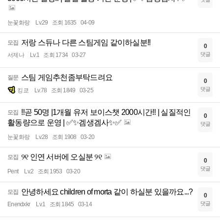
눈꽃화랑
Lv.29
조회 1635
04-09
저랑 스듀나 다른 스팀게임 같이하실분!!
모집
0
댓글
서제나
Lv.1
조회 1734
03-27
스팀 게임추천좀부탁드려요
질문
0
댓글
킹쿄
Lv.78
조회 1849
03-25
‼️곧 50명 |1개월 유저 보이스챗 2000시간‼️ | 실질적인
모집
0
활동량으로 운영 | ✅✨겜생겜사✨✅
댓글
눈꽃화랑
Lv.28
조회 1908
03-20
୨୧ 인연 서버에 오실분 ୨୧
모집
0
댓글
Pent
Lv.2
조회 1953
03-20
안녕하세요 children of morta 같이 하실분 있을까요...?
모집
0
댓글
Enendxkr
Lv.1
조회 1845
03-14