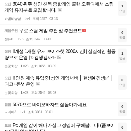
3040 위주 성인 친목 종합게임 클랜 오란다에서 스팀
모집
1
게임 유저분을 모집합니다.
댓글
바밤바냠냠
Lv.4
조회 1557
03-13
무료 스팀 게임 추천 및 추천코드
게임추천
0
댓글
챤뉴비
Lv.6
조회 1647
03-13
‼️개설 1개월 유저 보이스챗 2000시간! | 실질적인 활동
잡담
1
량으로 운영 | ✨겜생겜사✨
댓글
눈꽃화랑
Lv.28
조회 1656
03-09
‼️ 인원 계속 유입중! 성인 게임서버 │ 현생❌ 겜생✅ │
모집
0
디코+옾챗 운영
댓글
눈꽃화랑
Lv.28
조회 2545
03-03
5070으로 바이오하자드 잘돌아가네요
잡담
0
댓글
나미에3
Lv.1
조회 3081
03-01
Pc 게임 같이 해나가실 고정멤버 구해봅니다! (좀보이
모집
0