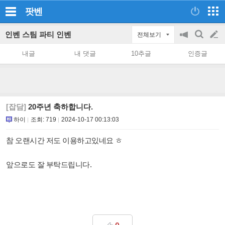
팟벤
인벤 스팀 파티 인벤
전체보기
공
검
글
지
색
내글
내 댓글
10추글
인증글
on/off
쓰
기
[잡담]
20주년 축하합니다.
하이
조회:
719
2024-10-17 00:13:03
참 오랜시간 저도 이용하고있네요 ㅎ
앞으로도 잘 부탁드립니다.