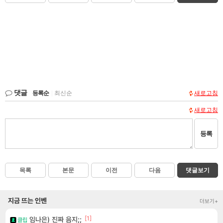
댓글
등록순
|
최신순
새로고침
새로고침
등록
목록
본문
이전
다음
댓글보기
지금 뜨는 인벤
더보기+
[1]
임나은) 진짜 음지;;
클립