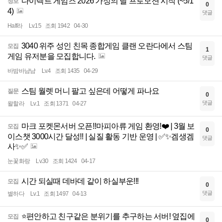
다이렉트 게임즈 2026 가정의 달 프로모션 시작 (~5/1
정보
0
4)
댓글
Half라
Lv.15
조회 1942
04-30
3040 위주 성인 친목 종합게임 클랜 오란다에서 스팀
모집
1
게임 유저분을 모집합니다.
댓글
바밤바냠냠
Lv.4
조회 1435
04-29
스팀 월렛 머니 팔고 싶은데 어떻게 파나요
질문
0
댓글
왈할라
Lv.1
조회 1371
04-27
마크 포켓몬서버 오픈‼️마피아류 게임 환영!❤️ | 3월 보
모집
0
이스챗 3000시간 달성‼️ | 실질 활동 기반 운영 | ✅✨겜생겜
댓글
사✨✅
눈꽃화랑
Lv.30
조회 1424
04-17
시간 되실때 데바데 같이 하실부운!!!
모집
0
댓글
별하다
Lv.1
조회 1497
04-13
⭐️편안하고 친구같은 분위기를 추구하는 서버! 옆집에
모집
0