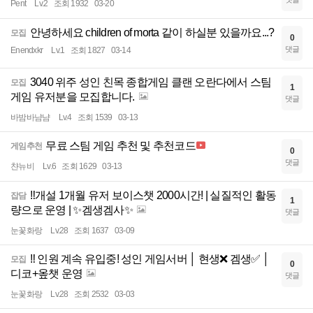
Pent
Lv.2
조회 1932
03-20
안녕하세요 children of morta 같이 하실분 있을까요...?
모집
0
댓글
Enendxkr
Lv.1
조회 1827
03-14
3040 위주 성인 친목 종합게임 클랜 오란다에서 스팀
모집
1
게임 유저분을 모집합니다.
댓글
바밤바냠냠
Lv.4
조회 1539
03-13
무료 스팀 게임 추천 및 추천코드
게임추천
0
댓글
챤뉴비
Lv.6
조회 1629
03-13
‼️개설 1개월 유저 보이스챗 2000시간! | 실질적인 활동
잡담
1
량으로 운영 | ✨겜생겜사✨
댓글
눈꽃화랑
Lv.28
조회 1637
03-09
‼️ 인원 계속 유입중! 성인 게임서버 │ 현생❌ 겜생✅ │
모집
0
디코+옾챗 운영
댓글
눈꽃화랑
Lv.28
조회 2532
03-03