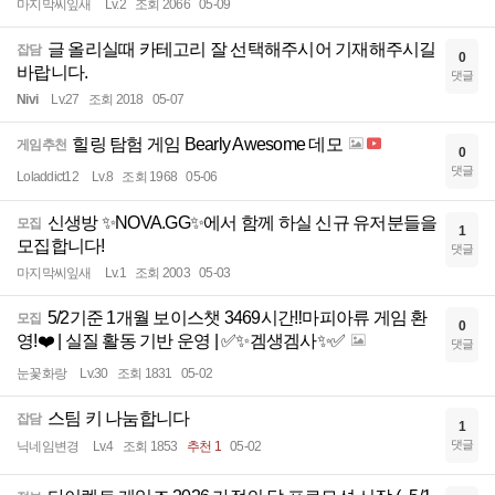
마지막씨잎새
Lv.2
조회 2066
05-09
글 올리실때 카테고리 잘 선택해주시어 기재해주시길
잡담
0
바랍니다.
댓글
Nivi
Lv.27
조회 2018
05-07
힐링 탐험 게임 Bearly Awesome 데모
게임추천
0
댓글
Loladdict12
Lv.8
조회 1968
05-06
신생방 ✨NOVA.GG✨에서 함께 하실 신규 유저분들을
모집
1
모집합니다!
댓글
마지막씨잎새
Lv.1
조회 2003
05-03
5/2기준 1개월 보이스챗 3469시간‼️마피아류 게임 환
모집
0
영!❤️ | 실질 활동 기반 운영 | ✅✨겜생겜사✨✅
댓글
눈꽃화랑
Lv.30
조회 1831
05-02
스팀 키 나눔합니다
잡담
1
댓글
닉네임변경
Lv.4
조회 1853
추천 1
05-02