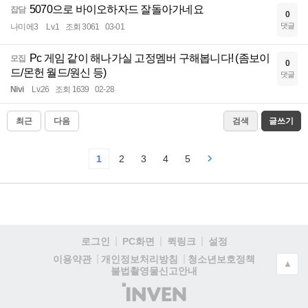
5070으로 바이오하자드 잘돌아가네요
잡담
0
댓글
나미에3
Lv.1
조회 3061
03-01
Pc 게임 같이 해나가실 고정멤버 구해봅니다! (좀보이
모집
0
드/몬헌 월드/원신 등)
댓글
Nivi
Lv.26
조회 1639
02-28
최근
다음
검색
글쓰기
1
2
3
4
5
로그인
PC화면
퀵링크
설정
청소년보호정책
이용약관
개인정보처리방침
▲
불법촬영물신고안내
(주)
인