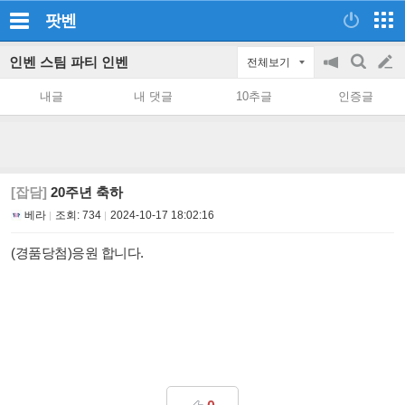
팟벤
인벤 스팀 파티 인벤
전체보기
공
검
글
지
색
내글
내 댓글
10추글
인증글
on/off
쓰
기
[잡담]
20주년 축하
베라
조회:
734
2024-10-17 18:02:16
(경품당첨)응원 합니다.