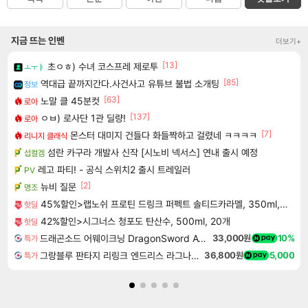
지금 뜨는 인벤
더보기+
[13]
초ㅇㅎ) 수녀 코스프레 제로투
ㅗㅜㅑ
[85]
역대급 끝까지간다.사건사고 유튜브 불법 소개팅
정보
[63]
노말 클 45분컷
로아
[137]
ㅇㅂ) 로사단 1관 딜량!
로아
[7]
몬스터 대미지 건들다 화들짝하고 걸렸네 ㅋㅋㅋㅋ
리니지 클래식
섬란 카구라 개발사 신작 [시노비 넥서스] 연내 출시 예정
섭컬겜
레고 파티! - 공식 스위치2 출시 트레일러
PV
[2]
뉴비 질문
명조
45%할인>랩노쉬 프로틴 드링크 퍼펙트 솔티드카라멜, 350ml, 24개
핫딜
42%할인>시그너스 청포도 탄산수, 500ml, 20개
핫딜
드래곤소드 어웨이크닝 DragonSword Awakening
33,000원
10%
특가
그랑블루 판타지 리링크 엔드리스 라그나로크 업그레이드 킷 Granblue Fantasy Relink Endless Ragnarok Upgrade Kit DLC
36,800원
5,000
특가