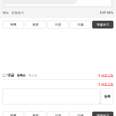
메뉴
인장보기
EXP 68%
목록
본문
이전
다음
댓글쓰기
댓글
등록순
|
최신순
새로고침
새로고침
등록
목록
본문
이전
다음
댓글보기