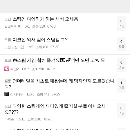
스팀겜 다양하게 하는 서버 오세용
모집
0
댓글
얼굴에방귀
Lv.1
조회 310
07-30
디코섭 와서 같이 스팀겜 ㄱ?
모집
0
댓글
오징오징어칩
Lv.9
조회 490
07-27
🎮스팀 게임 함께 즐겨요!💌 🌈너만 오면 고🔫
모집
0
댓글
두닝2
Lv.15
조회 501
07-26
언더테일을 최초로 해봤는데 왜 명작인지 모르겠습니
질문
1
다?
댓글
산사나무
Lv.70
조회 441
07-25
다양한 스팀게임 재미있게 즐기실 분들 어서오세
모집
0
요????
댓글
라박꼼
Lv.11
조회 1281
07-23