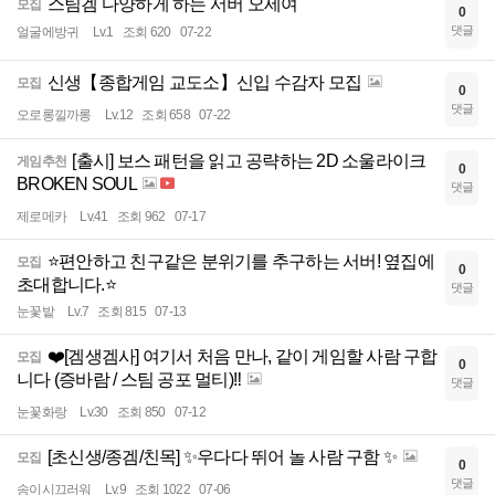
스팀겜 다양하게 하는 서버 오세여
모집
0
댓글
얼굴에방귀
Lv.1
조회 620
07-22
신생【종합게임 교도소】신입 수감자 모집
모집
0
댓글
오로롱낄까롱
Lv.12
조회 658
07-22
[출시] 보스 패턴을 읽고 공략하는 2D 소울라이크
게임추천
0
BROKEN SOUL
댓글
제로메카
Lv.41
조회 962
07-17
⭐️편안하고 친구같은 분위기를 추구하는 서버! 옆집에
모집
0
초대합니다.⭐️
댓글
눈꽃밭
Lv.7
조회 815
07-13
❤️[겜생겜사] 여기서 처음 만나, 같이 게임할 사람 구합
모집
0
니다 (증바람 / 스팀 공포 멀티)‼️
댓글
눈꽃화랑
Lv.30
조회 850
07-12
[초신생/종겜/친목] ✨우다다 뛰어 놀 사람 구함 ✨
모집
0
댓글
송이시끄러워
Lv.9
조회 1022
07-06