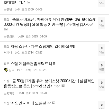
초대합니다.⭐️
댓글
눈꽃밭
Lv.6
조회 1569
04-09
‼️좀보서버오픈!, 마피아류 게임 환영!❤️ | 3월 보이스챗
모집
0
3000시간 달성‼️ | 실질 활동 기반 운영 | ✅✨겜생겜사✨✅
댓글
눈꽃화랑
Lv.29
조회 1615
04-09
저랑 스듀나 다른 스팀게임 같이하실분!!
모집
0
댓글
서제나
Lv.1
조회 1714
03-27
스팀 게임추천좀부탁드려요
질문
0
댓글
킹쿄
Lv.78
조회 1826
03-25
‼️곧 50명 |1개월 유저 보이스챗 2000시간‼️ | 실질적인
모집
0
활동량으로 운영 | ✅✨겜생겜사✨✅
댓글
눈꽃화랑
Lv.28
조회 1889
03-20
୨୧ 인연 서버에 오실분 ୨୧
모집
0
댓글