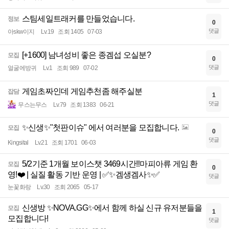
스팀세일트래커를 만들었습니다.
정보
0
댓글
아skw이지
Lv.19
조회 1405
07-03
[+1600] 남녀성비 좋은 종겜섭 오실분?
모집
0
댓글
얼굴에방귀
Lv.1
조회 989
07-02
게임초짜인데 게임추천좀 해주실분
잡담
1
댓글
무스는무스
Lv.79
조회 1383
06-21
✨신생✨"첫판이슈" 에서 여러분을 모집합니다.
모집
0
댓글
Kingsital
Lv.21
조회 1701
06-03
5/2기준 1개월 보이스챗 3469시간‼️마피아류 게임 환
모집
0
영!❤️ | 실질 활동 기반 운영 | ✅✨겜생겜사✨✅
댓글
눈꽃화랑
Lv.30
조회 2065
05-17
신생방 ✨NOVA.GG✨에서 함께 하실 신규 유저분들을
모집
1
모집합니다!
댓글