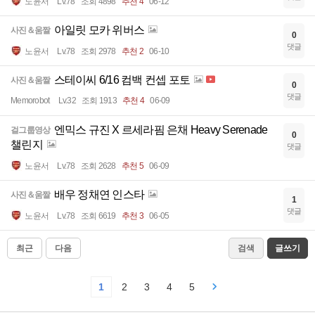
노윤서
Lv.78
조회 4898
추천 4
06-12
아일릿 모카 위버스
사진＆움짤
0
댓글
노윤서
Lv.78
조회 2978
추천 2
06-10
스테이씨 6/16 컴백 컨셉 포토
사진＆움짤
0
댓글
Memorobot
Lv.32
조회 1913
추천 4
06-09
엔믹스 규진 X 르세라핌 은채 Heavy Serenade
걸그룹영상
0
챌린지
댓글
노윤서
Lv.78
조회 2628
추천 5
06-09
배우 정채연 인스타
사진＆움짤
1
댓글
노윤서
Lv.78
조회 6619
추천 3
06-05
최근
다음
검색
글쓰기
1
2
3
4
5