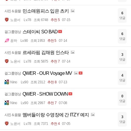
민소매원피스 입은 츠키
사진＆움짤
6
댓글
노윤서
Lv.78
조회 6748
추천 5
07-15
스테이씨 SO BAD
걸그룹영상
6
댓글
꽁하
Lv.90
조회 1953
추천 5
07-14
르세라핌 김채원 인스타
사진＆움짤
3
댓글
노윤서
Lv.78
조회 5875
추천 7
07-14
QWER - OUR Voyage MV
걸그룹영상
4
댓글
Nino
Lv.90
조회 2312
추천 8
07-13
QWER - SHOW DOWN
걸그룹영상
0
댓글
Nino
Lv.90
조회 2997
추천 7
07-08
멤버들이랑 수영장에 간 ITZY 예지
사진＆움짤
3
댓글
노윤서
Lv.78
조회 7371
추천 4
07-05