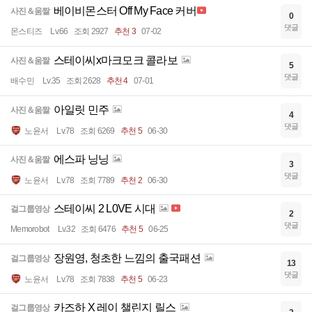
베이비몬스터 Off My Face 커버
사진＆움짤
0
댓글
몬스티즈
Lv.66
조회 2927
추천 3
07-02
스테이씨x마크모크 콜라보
사진＆움짤
5
댓글
배수민
Lv.35
조회 2628
추천 4
07-01
아일릿 민주
사진＆움짤
4
댓글
노윤서
Lv.78
조회 6269
추천 5
06-30
에스파 닝닝
사진＆움짤
3
댓글
노윤서
Lv.78
조회 7789
추천 2
06-30
스테이씨 2 L0VE 시대
걸그룹영상
2
댓글
Memorobot
Lv.32
조회 6476
추천 5
06-25
장원영, 청초한 느낌의 출국패션
걸그룹영상
13
댓글
노윤서
Lv.78
조회 7838
추천 5
06-23
카즈하 X 레이 챌린지 릴스
걸그룹영상