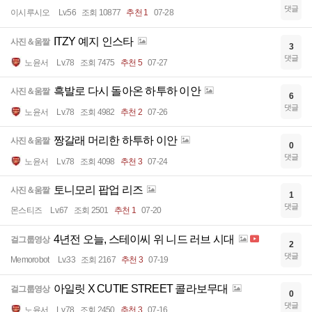
댓글
이시루시오
Lv.56
조회 10877
추천 1
07-28
ITZY 예지 인스타
사진＆움짤
3
댓글
노윤서
Lv.78
조회 7475
추천 5
07-27
흑발로 다시 돌아온 하투하 이안
사진＆움짤
6
댓글
노윤서
Lv.78
조회 4982
추천 2
07-26
짱갈래 머리한 하투하 이안
사진＆움짤
0
댓글
노윤서
Lv.78
조회 4098
추천 3
07-24
토니모리 팝업 리즈
사진＆움짤
1
댓글
몬스티즈
Lv.67
조회 2501
추천 1
07-20
4년전 오늘, 스테이씨 위 니드 러브 시대
걸그룹영상
2
댓글
Memorobot
Lv.33
조회 2167
추천 3
07-19
아일릿 X CUTIE STREET 콜라보무대
걸그룹영상
0
댓글
노윤서
Lv.78
조회 2450
추천 3
07-16