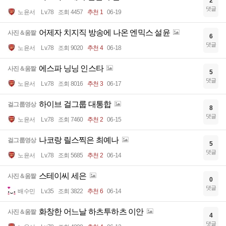
2
댓글
노윤서
Lv.78
조회 4457
추천 1
06-19
어제자 치지직 방송에 나온 엔믹스 설윤
사진＆움짤
6
댓글
노윤서
Lv.78
조회 9020
추천 4
06-18
에스파 닝닝 인스타
사진＆움짤
5
댓글
노윤서
Lv.78
조회 8016
추천 3
06-17
하이브 걸그룹 대통합
걸그룹영상
8
댓글
노윤서
Lv.78
조회 7460
추천 2
06-15
나코랑 릴스찍은 최예나
걸그룹영상
5
댓글
노윤서
Lv.78
조회 5685
추천 2
06-14
스테이씨 세은
사진＆움짤
0
댓글
배수민
Lv.35
조회 3822
추천 6
06-14
화창한 어느날 하츠투하츠 이안
사진＆움짤
4
댓글