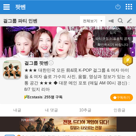
팟벤
걸그룹 파티 인벤
전체보기
공
검
글
지
색
있지
on/off
쓰
파티규정,이용원칙 공지
확인하시기 바랍니다
기
걸그룹
팟벤
★★★ 대한민국 모든 前&現 K-POP 걸그룹 & 여자 아이
돌 & 여자 솔로 가수의 사진, 움짤, 영상과 정보가 있는 소
통 공간 ★★★ ◆ 대문 메인 포토 (매일 AM 00시 갱신) :
8/7 있지 리아
Ecstasis
255명 구독
구독하기
내글
내 댓글
10추글
인증글