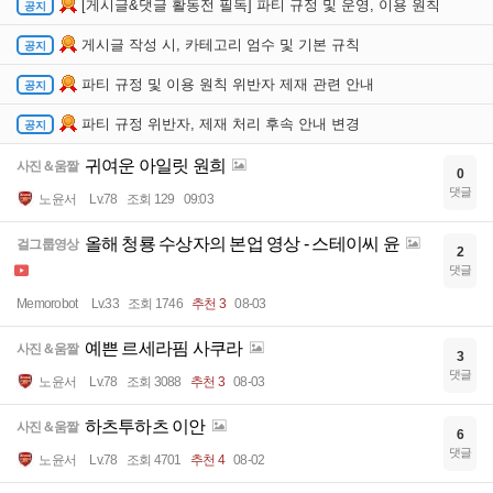
[게시글&댓글 활동전 필독] 파티 규정 및 운영, 이용 원칙
게시글 작성 시, 카테고리 엄수 및 기본 규칙
파티 규정 및 이용 원칙 위반자 제재 관련 안내
파티 규정 위반자, 제재 처리 후속 안내 변경
귀여운 아일릿 원희
사진＆움짤
0
댓글
노윤서
Lv.78
조회 129
09:03
올해 청룡 수상자의 본업 영상 - 스테이씨 윤
걸그룹영상
2
댓글
Memorobot
Lv.33
조회 1746
추천 3
08-03
예쁜 르세라핌 사쿠라
사진＆움짤
3
댓글
노윤서
Lv.78
조회 3088
추천 3
08-03
하츠투하츠 이안
사진＆움짤
6
댓글
노윤서
Lv.78
조회 4701
추천 4
08-02