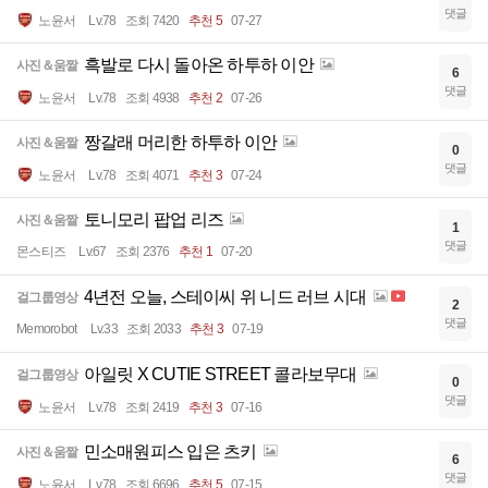
댓글
노윤서
Lv.78
조회 7420
추천 5
07-27
흑발로 다시 돌아온 하투하 이안
사진＆움짤
6
댓글
노윤서
Lv.78
조회 4938
추천 2
07-26
짱갈래 머리한 하투하 이안
사진＆움짤
0
댓글
노윤서
Lv.78
조회 4071
추천 3
07-24
토니모리 팝업 리즈
사진＆움짤
1
댓글
몬스티즈
Lv.67
조회 2376
추천 1
07-20
4년전 오늘, 스테이씨 위 니드 러브 시대
걸그룹영상
2
댓글
Memorobot
Lv.33
조회 2033
추천 3
07-19
아일릿 X CUTIE STREET 콜라보무대
걸그룹영상
0
댓글
노윤서
Lv.78
조회 2419
추천 3
07-16
민소매원피스 입은 츠키
사진＆움짤
6
댓글
노윤서
Lv.78
조회 6696
추천 5
07-15