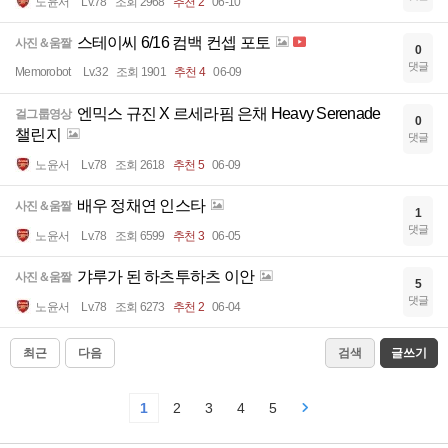
노윤서
Lv.78
조회 2968
추천 2
06-10
스테이씨 6/16 컴백 컨셉 포토
사진＆움짤
0
댓글
Memorobot
Lv.32
조회 1901
추천 4
06-09
엔믹스 규진 X 르세라핌 은채 Heavy Serenade
걸그룹영상
0
챌린지
댓글
노윤서
Lv.78
조회 2618
추천 5
06-09
배우 정채연 인스타
사진＆움짤
1
댓글
노윤서
Lv.78
조회 6599
추천 3
06-05
갸루가 된 하츠투하츠 이안
사진＆움짤
5
댓글
노윤서
Lv.78
조회 6273
추천 2
06-04
최근
다음
검색
글쓰기
1
2
3
4
5