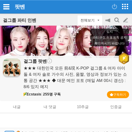
팟벤
걸그룹 파티 인벤
전체보기
공
검
글
지
색
있지
on/off
쓰
파티규정,이용원칙 공지
확인하시기 바랍니다
기
걸그룹
팟벤
★★★ 대한민국 모든 前&現 K-POP 걸그룹 & 여자 아이
돌 & 여자 솔로 가수의 사진, 움짤, 영상과 정보가 있는 소
통 공간 ★★★ ◆ 대문 메인 포토 (매일 AM 00시 갱신) :
8/6 있지 예지
Ecstasis
255명 구독
구독하기
내글
내 댓글
10추글
인증글