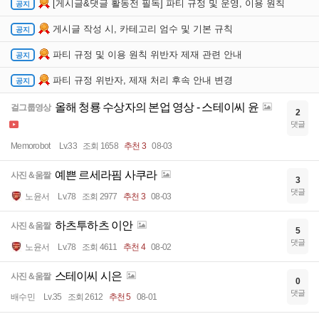
[게시글&댓글 활동전 필독] 파티 규정 및 운영, 이용 원칙
게시글 작성 시, 카테고리 엄수 및 기본 규칙
파티 규정 및 이용 원칙 위반자 제재 관련 안내
파티 규정 위반자, 제재 처리 후속 안내 변경
올해 청룡 수상자의 본업 영상 - 스테이씨 윤
걸그룹영상
2
댓글
Memorobot
Lv.33
조회 1658
추천 3
08-03
예쁜 르세라핌 사쿠라
사진＆움짤
3
댓글
노윤서
Lv.78
조회 2977
추천 3
08-03
하츠투하츠 이안
사진＆움짤
5
댓글
노윤서
Lv.78
조회 4611
추천 4
08-02
스테이씨 시은
사진＆움짤
0
댓글
배수민
Lv.35
조회 2612
추천 5
08-01