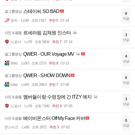
스테이씨 SO BAD
걸그룹영상
6
댓글
꽁하
Lv.90
조회 1927
추천 5
07-14
르세라핌 김채원 인스타
사진＆움짤
3
댓글
노윤서
Lv.78
조회 5834
추천 7
07-14
QWER - OUR Voyage MV
걸그룹영상
4
댓글
Nino
Lv.90
조회 2276
추천 8
07-13
QWER - SHOW DOWN
걸그룹영상
0
댓글
Nino
Lv.90
조회 2963
추천 7
07-08
멤버들이랑 수영장에 간 ITZY 예지
사진＆움짤
3
댓글
노윤서
Lv.78
조회 7340
추천 4
07-05
베이비몬스터 Off My Face 커버
사진＆움짤
0
댓글
몬스티즈
Lv.66
조회 2872
추천 3
07-02