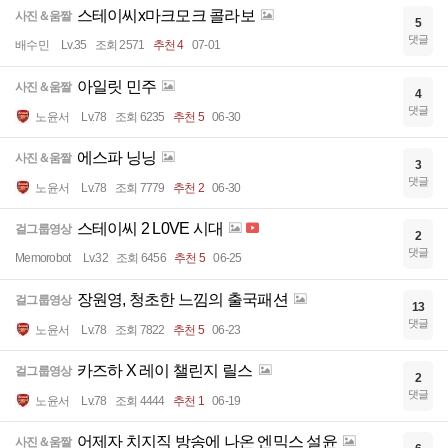
스테이씨x마크모크 콜라보
사진＆움짤
5
댓글
배수민
Lv.35
조회 2571
추천 4
07-01
아일릿 민주
사진＆움짤
4
댓글
노윤서
Lv.78
조회 6235
추천 5
06-30
에스파 닝닝
사진＆움짤
3
댓글
노윤서
Lv.78
조회 7779
추천 2
06-30
스테이씨 2 L0VE 시대
걸그룹영상
2
댓글
Memorobot
Lv.32
조회 6456
추천 5
06-25
장원영, 청초한 느낌의 출국패션
걸그룹영상
13
댓글
노윤서
Lv.78
조회 7822
추천 5
06-23
카즈하 X 레이 챌린지 릴스
걸그룹영상
2
댓글
노윤서
Lv.78
조회 4444
추천 1
06-19
어제자 치지직 방송에 나온 엔믹스 설윤
사진＆움짤