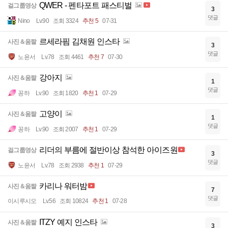
QWER - 펜타포트 패스티벌
걸그룹영상
3
댓글
Nino
Lv.90
조회 3324
추천 5
07-31
르세라핌 김채원 인스타
사진＆움짤
3
댓글
노윤서
Lv.78
조회 4461
추천 7
07-30
강아지
사진＆움짤
1
댓글
꽁하
Lv.90
조회 1820
추천 1
07-29
고양이
사진＆움짤
1
댓글
꽁하
Lv.90
조회 2007
추천 1
07-29
리더의 부름에 절반이상 참석한 아이즈원
걸그룹영상
3
댓글
노윤서
Lv.78
조회 2938
추천 1
07-29
카리나 워터밤
사진＆움짤
7
댓글
이시루시오
Lv.56
조회 10824
추천 1
07-28
ITZY 예지 인스타
사진＆움짤
3