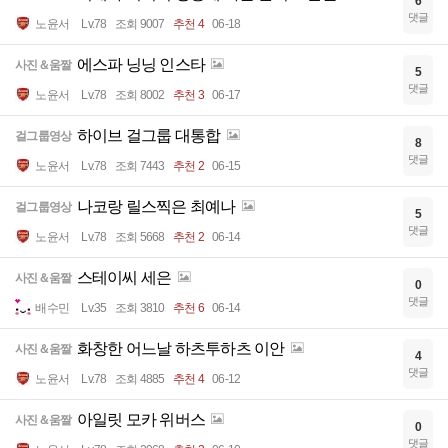
6
댓글
노윤서
Lv.78
조회 9007
추천 4
06-18
에스파 닝닝 인스타
사진＆움짤
5
댓글
노윤서
Lv.78
조회 8002
추천 3
06-17
하이브 걸그룹 대통합
걸그룹영상
8
댓글
노윤서
Lv.78
조회 7443
추천 2
06-15
나코랑 릴스찍은 최예나
걸그룹영상
5
댓글
노윤서
Lv.78
조회 5668
추천 2
06-14
스테이씨 세은
사진＆움짤
0
댓글
배수민
Lv.35
조회 3810
추천 6
06-14
화창한 어느날 하츠투하츠 이안
사진＆움짤
4
댓글
노윤서
Lv.78
조회 4885
추천 4
06-12
아일릿 모카 위버스
사진＆움짤
0
댓글