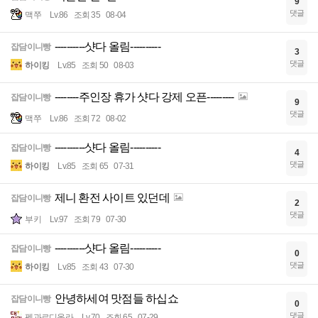
9
댓글
맥쭈
Lv.86
조회 35
08-04
----------샷다 올림----------
잡담이니빵
3
댓글
하이킹
Lv.85
조회 50
08-03
--------주인장 휴가 샷다 강제 오픈---------
잡담이니빵
9
댓글
맥쭈
Lv.86
조회 72
08-02
----------샷다 올림----------
잡담이니빵
4
댓글
하이킹
Lv.85
조회 65
07-31
제니 환전 사이트 있던데
잡담이니빵
2
댓글
부키
Lv.97
조회 79
07-30
----------샷다 올림----------
잡담이니빵
0
댓글
하이킹
Lv.85
조회 43
07-30
안녕하세여 맛점들 하십쇼
잡담이니빵
0
댓글
펩과르디올라
Lv.70
조회 65
07-29