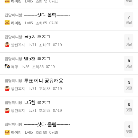
댓글
하이킹
Lv.85
조회 72
07-21
----------샷다 올림----------
잡담이니빵
7
댓글
하이킹
Lv.85
조회 85
07-20
ㅂ5ㅊ ㄹㅈㄱ
잡담이니빵
1
댓글
방탄꼭지
Lv.71
조회 97
07-19
받5천 ㄹㅈㄱ
잡담이니빵
8
댓글
맥쭈
Lv.86
조회 88
07-19
투표 이니 공유해용
잡담이니빵
3
댓글
방탄꼭지
Lv.71
조회 88
07-19
ㅂ5천 ㄹㅈㄱ
잡담이니빵
8
댓글
방탄꼭지
Lv.71
조회 92
07-19
----------샷다 올림----------
잡담이니빵
4
댓글
하이킹
Lv.85
조회 80
07-19