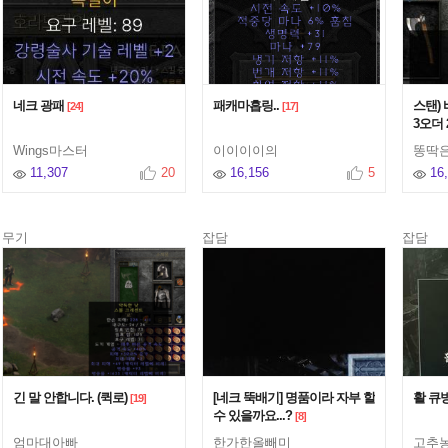
네크 광패
패캐마흡링..
스탠)
[24]
[17]
3오더
Wings마스터
이이이이의
똥딱
11,307
20
16,156
5
16
무기
잡담
잡담
긴 말 안합니다. (퀵로)
[네크 뚝배기] 명품이라 자부 할
활 큐
[19]
수 있을까요...?
[8]
엄마대아빠
한가한올빼미
고추농