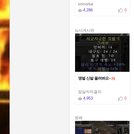
immortaI
4,286
0
심사게시판
앵벌 신발 올려봐요~
[5]
암살자의결의
4,953
0
방패