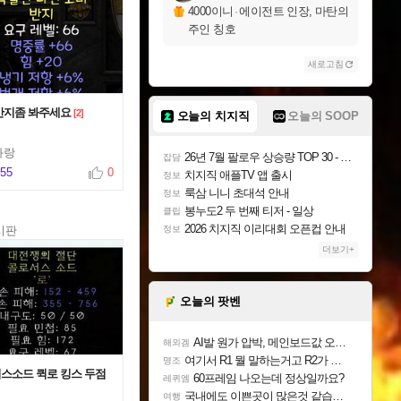
4000이니
·
에이전트 인장, 마탄의
주인 칭호
새로고침
반지좀 봐주세요
[2]
오늘의 치지직
오늘의 SOOP
화랑
26년 7월 팔로우 상승량 TOP 30 - 월간 치지직
잡담
555
0
치지직 애플TV 앱 출시
정보
룩삼 니니 초대석 안내
정보
봉누도2 두 번째 티저 - 일상
클립
2026 치지직 이리대회 오픈컵 안내
시판
정보
더보기+
오늘의 팟벤
AI발 원가 압박, 메인보드값 오르나
해외겜
여기서 R1 뭘 말하는거고 R2가 뭘말하는걸까요?
명조
스소드 퀵로 킹스 두점
60프레임 나오는데 정상일까요?
레퀴엠
국내에도 이쁜곳이 많은것 같습니다
여행