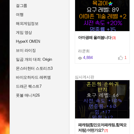
걸그룹
여행
해외게임정보
게임 영상
아마광패 올려봅니다
[3]
HyperX OMEN
브이 라이징
라쿤희
4,884
1
일곱 개의 대죄: Origin
몬스터헌터 스토리즈3
심사게시판
바이오하자드 레퀴엠
드래곤 퀘스트7
풋볼 매니저26
패캐링(힘민모저패캐링,힘덱모
저링) 어떤가요?
[7]