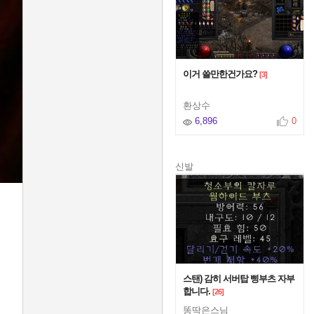
이거 쓸만한건가요?
[3]
환상수
6,896
0
신발
스탠) 감히 서버탑 삥부츠 자부
합니다.
[26]
똥딱은스님