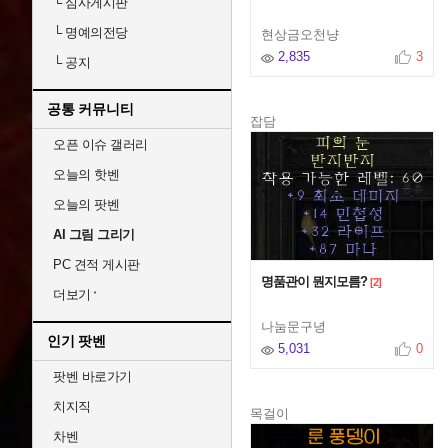
└
심사게시판
└
명예의전당
현상금오천냥
2,835
3
└
공지
공통 커뮤니티
잡담
오픈 이슈 갤러리
오늘의 핫벤
오늘의 팟벤
AI 그림 그리기
PC 견적 게시판
명품관이 뭔지모름?
[2]
더보기
나눔문구녕
인기 팟벤
5,031
0
팟벤 바로가기
치지직
목걸이
차벤