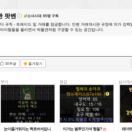
관
팟벤
소녀시대
65명 구독
다 규칙 - 트레이드 및 거래를 엄금합니다. 인벤 거래게시판 규정에 의거 강
 아이템들을 올리면서 박물관처럼 구경할 수 있는 공간입니다.
30추글
즐겨찾기
무기
장갑
심사게
눈이즐거워지는 퀵로버석입니
이거는 별루인가여 형들?
래더하
[2]