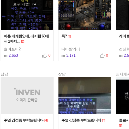
마흡 패캐링인데, 레지합 60에
득?
레어 
[3]
서 1빠지....
[2]
호이포이2
디아발키리
검신
2,653
0
3,171
0
2,
잡담
잡담
심사게
주얼 감정좀 부탁드립니다
주얼 감정좀 부탁드립니다
콜로서
[4]
[4]
[5]