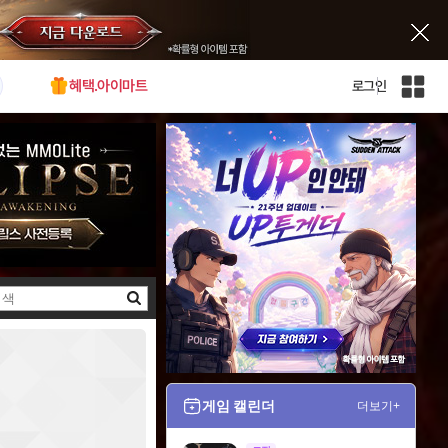
혜택.아이마트
로그인
인
벤
전
체
사
이
트
맵
검
색
게임 캘린더
더보기+