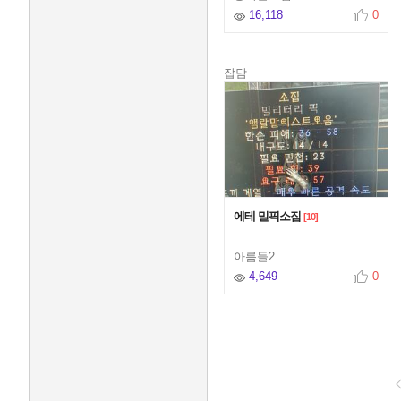
16,118
0
잡담
에테 밀픽소집
[10]
아름들2
4,649
0