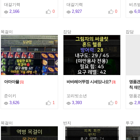
대갈기력
대갈기력
비즈
2,166
0
2,927
0
6,
목걸이
잡담
잡담
아마아뮬
바바레어뚜껑 시세있나요?
명품관
[1]
[3]
칙 재
준이키
꼬리빗소년
명품
3,626
1
3,393
0
2,
목걸이
반지
투구