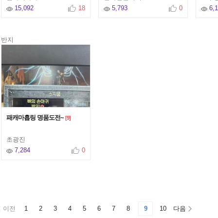
15,092
18
5,793
0
6,
반지
패캐마흡링 명품도전~
[9]
초광진
7,284
0
이전
1
2
3
4
5
6
7
8
9
10
다음