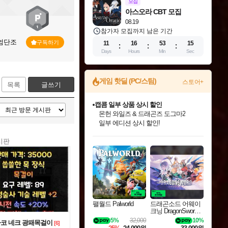
모집
아스오라 CBT 모집
08.19
참가자 모집까지 남은 기간
력엄단조
구독하기
11
16
53
14
Days
Hours
Min
Sec
게임 핫딜 (PC/스팀)
스토어+
목록
글쓰기
캡콤 일부 상품 상시 할인
몬헌 와일즈 & 드래곤즈 도그마2
일부 에디션 상시 할인!
인벤게임즈 8월 특별 할인!
드래곤소드: 어웨이크닝 입점!
문명 7 특별 할인!
마블 투혼 파이팅 소울즈 정식출시!
귀무자: 검의 길 예약 판매 중!
비스트 오브 리인카네이션 정식 출시!
커세어 코브 출시 기념 할인!
더 렐릭 퍼스트 가디언 정식 출시
베데스다 40주년 기념 할인 중!
캡콤 프렌차이즈 할인 진행 중!
스타워즈 은하계 레이서
로블록스 기프트 카드 공식 입점
시판
인기 퍼블리셔 모음!
스팀으로 만나는 드래곤소드!
조선&고려 DLC 출시 예정
마블 히어로 총 출동&화려한 격투!
10% 할인과
게임프릭 신작 IP
해적'섬'을 발전시키자!
설화x하드코어 액션!
베데스다의 명작들을
몬헌, 바하 등 인기 IP를
인벤게임즈에서 10% 추가 적립
Robux를 가장 안전하고
최대 90% 할인가를 만나보세요!
네이버혜택과 함께 만나보세요!
50%할인&추가 적립까지!
네이버 포인트 혜택까지!
이니&베니 혜택까지!
네이버 혜택가와 함께 예약하세요!
할인&네이버혜택으로 만나보세요!
네이버페이 혜택과 만나보세요!
40주년 프로모션으로 만나보세요!
할인가에 만나보세요!
혜택으로 예약 판매 중
편안하게 충전하세요
팰월드 Palworld
드래곤소드 어웨이
크닝 DragonSword A
wakening
5%
32,000
10%
코 네크 광패목걸이
[6]