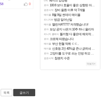
페이즈 감상평
LoL
158
0
100:8 보다 효율이 좋은 상향된 아제나 ㄷㄷ
로아
장비 올환 이후 약 7개월
검은사막
8월 9일 썬데이 메이플
메이플
방금 일어난일
리니지M
챌린저#77777 저격했습니다!
메이플
보상 공지 나온거 10추 하니 올리자
로아
똘끼형 다 좋은데 해외작업장 도와주는 짓은 좀 아니지않냐?
리니지 클래식
크로체 따왔습니다
로아
부산 헌혈 먹튀 ㄷㄷ..
메이플
신호등 2인 40%글 존나 긁히네 씨발
메이플
고양이를 도구로 쓰는 인방 하꼬 스트리머 박제합니다.
로아
침팬치 수준
검은사막
더보기+
목록
글쓰기