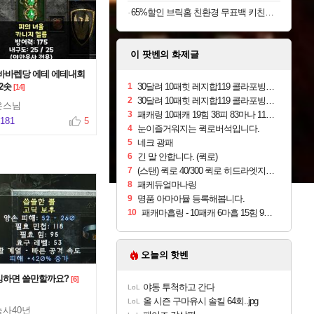
65%할인 브릭홈 친환경 무표백 키친타올, 150매, 6롤
이 팟벤의 화제글
 바바렙당 에테 에테내회
 2솟
1
30달려 10패힛 레지합119 콜라포빙감부츠.
[14]
2
30달려 10패힛 레지합119 콜라포빙감부츠.
은스님
3
패캐링 10패캐 19힘 38피 83마나 11올레 적처마
,181
5
4
눈이즐거워지는 퀵로버석입니다.
5
네크 광패
6
긴 말 안합니다. (퀵로)
7
(스탠) 퀵로 40/300 퀵로 히드라엣지 입니다.
8
패케듀얼마나링
9
명품 아마아뮬 등록해봅니다.
10
패캐마흡링 - 10패캐 6마흡 15힘 90마나 28라레 11콜레
오늘의 핫벤
빙하면 쓸만할까요?
[6]
야동 투척하고 간다
LoL
올 시즌 구마유시 솔킬 64회..jpg
LoL
사40년