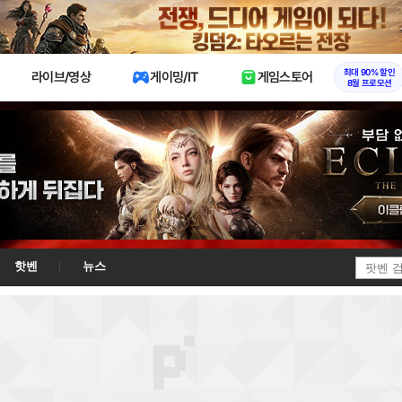
X
최대 90% 할인
라이브/영상
게이밍/IT
게임스토어
8월 프로모션
핫벤
뉴스