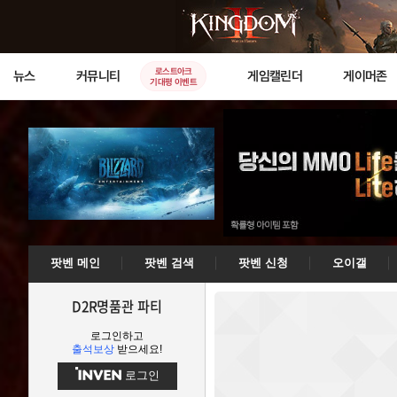
로스트아크
뉴스
커뮤니티
게임캘린더
게이머존
기대평 이벤트
팟벤 메인
팟벤 검색
팟벤 신청
오이갤
D2R명품관 파티
로그인하고
출석보상
받으세요!
로그인