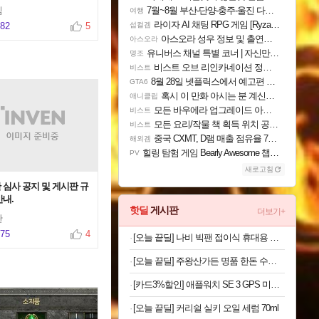
빔
7월~8월 부산-단양-충주-울진 다녀왔어요~
여행
라이자 AI 채팅 RPG 게임 [RyzaChat: AI] 공개
082
5
섭컬겜
아스오라 성우 정보 및 출연작 모음
아스오라
유니버스 채널 특별 코너 | 자신만의 스타일
명조
비스트 오브 리인카네이션 정보/공략글 모음
비스트
8월 28일 넷플릭스에서 예고편 공개 예정
GTA6
혹시 이 만화 아시는 분 계신가요
애니클립
모든 바우에라 업그레이드 아이템 획득 위치 공략 (89개)
비스트
모든 요리/작물 책 획득 위치 공략 (36개) - 미식가 도전과제
비스트
중국 CXMT, D램 매출 점유율 7%…글로벌 4위로 부상
해외겜
힐링 탐험 게임 Bearly Awesome 챕터 1 트레일러
PV
새로고침
 심사 공지 및 게시판 규
안내.
핫딜
게시판
더보기+
관
875
4
[오늘 끝딜] 나비 빅팬 접이식 휴대용 손 선풍기 저소음 BLDC 모터 4000mAh 샌드 카키
[오늘 끝딜] 주왕산가든 명품 한돈 수제 돼지갈비 800g, 1개
[카드3%할인] 애플워치 SE 3 GPS 미드나이트, 44mm, 미드나이트 스포츠밴드 (M/L)
[오늘 끝딜] 커리쉴 실키 오일 세럼 70ml