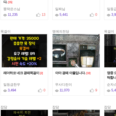
다.
[15]
똥딱은스님
일짜님
일등
11,235
13
5,441
0
3,
목걸이
명예의전당
목걸이
래더하코 네크 광패목걸이
아마 광패 아뮬입니다.
명중 
[2]
[10]
탁합
일등급한우
무사디린이
순자
3,494
0
11,070
9
5,
잡담
잡담
잡담