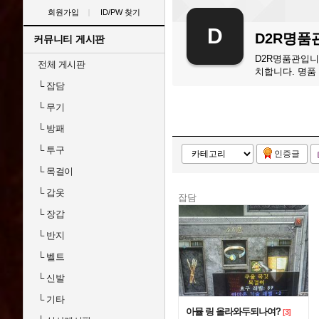
회원가입
ID/PW 찾기
D
D2R명품
커뮤니티 게시판
D2R명품관입니
전체 게시판
치합니다. 명품
└
잡담
└
무기
└
방패
└
투구
인증글
└
목걸이
└
갑옷
잡담
└
장갑
└
반지
└
벨트
└
신발
└
기타
아뮬 링 올라와두되나여?
[3]