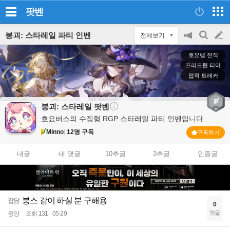
팟벤
붕괴: 스타레일 파티 인벤
전체보기
공
검
글
지
색
호요랩 전적
on/off
쓰
프리드웬 티어
업적 트래커
기
붕괴: 스타레일
팟벤
호요버스의 수집형 RGP 스타레일 파티 인벤입니다
Minno
12명 구독
구독하기
내글
내 댓글
10추글
3추글
인증글
붕스 같이 하실 분 구해용
잡담
0
댓글
웅양
조회 131
05-29