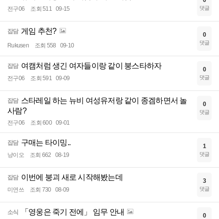
0
댓글
전구06
조회 511
09-15
게임 추천?
잡담
0
댓글
Rukusen
조회 558
09-10
여캠처럼 생긴 여자들이랑 같이 붕스타하자
잡담
0
댓글
전구06
조회 591
09-09
스타레일 하는 뉴비 여성유저랑 같이 종겜하면서 놀
잡담
0
사람?
댓글
전구06
조회 600
09-01
구매는 타이밍..
잡담
1
댓글
냥이오
조회 662
08-19
이번에 붕괴 새로 시작해봤는데
잡담
3
댓글
미연쓰
조회 730
08-09
「영웅은 죽기 전에」 임무 안내
소식
0