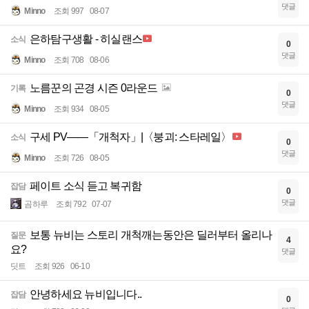
댓글
Minno
조회 997
08-07
은하탐구생활 - 히실랜스
소식
0
댓글
Minno
조회 708
08-06
노름꾼의 곤경 시즌 0라운드
기록
0
댓글
Minno
조회 934
08-05
구세 PV——「개척자」|〈붕괴: 스타레일〉
소식
0
댓글
Minno
조회 726
08-05
페이트 소식 듣고 복귀함
잡담
0
댓글
곰하루
조회 792
07-07
보통 뉴비는 스토리 개척깨는동안은 딜러부터 올리나
질문
4
요?
댓글
딧트
조회 926
06-10
안녕하세요 뉴비입니다..
잡담
0