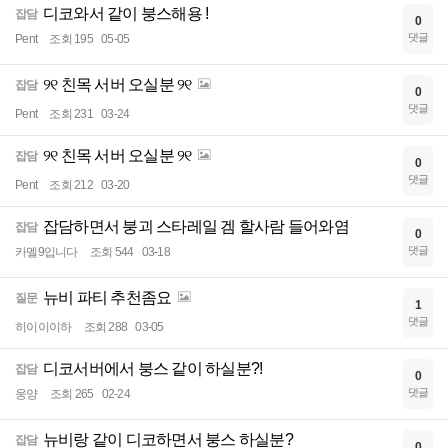
디코와서 같이 붕스해용 !
잡담
0
댓글
Pent
조회 195
05-05
୨୧ 친목 서버 오실분 ୨୧
잡담
0
댓글
Pent
조회 231
03-24
୨୧ 친목 서버 오실분 ୨୧
잡담
0
댓글
Pent
조회 212
03-20
잡담하면서 붕괴 스타레일 겜 할사람 들어와염
잡담
0
댓글
카멜9입니다
조회 544
03-18
뉴비 파티 추천좀요
질문
1
댓글
히이이이하
조회 288
03-05
디코서버에서 붕스 같이 하실분?!
잡담
0
댓글
웅양
조회 265
02-24
뉴비랑 같이 디코하면서 붕스 하실분?
잡담
0