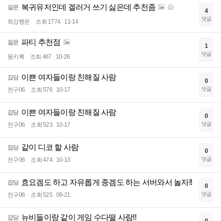
복귀유저인데 겔러거 쓰기 싫은데 추천좀
질문
4
댓글
최강행운
조회 1774
11-14
파티 추천점
질문
1
댓글
몽키록
조회 467
10-26
이쁜 여자들이랑 친해질 사람
잡담
0
댓글
전구06
조회 576
10-17
이쁜 여자들이랑 친해질 사람
잡담
0
댓글
전구06
조회 523
10-17
같이 디코 할 사람
잡담
0
댓글
전구06
조회 474
10-13
효요겜도 하고 자유롭게 종겜도 하는 서버와서 놀자!!
잡담
0
댓글
전구06
조회 525
09-21
뉴비들이랑 같이 게임 수다떨 사람!!
잡담