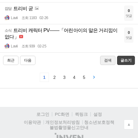
트리비 굳
잡담
0
댓글
Lavii
조회 1183
02-26
트리비 캐릭터 PV——「어린아이의 말은 거리낌이
소식
0
없다」
댓글
Lavii
조회 939
02-25
최근
다음
검색
글쓰기
1
2
3
4
5
로그인
PC화면
퀵링크
설정
청소년보호정책
이용약관
개인정보처리방침
▲
불법촬영물신고안내
(주)