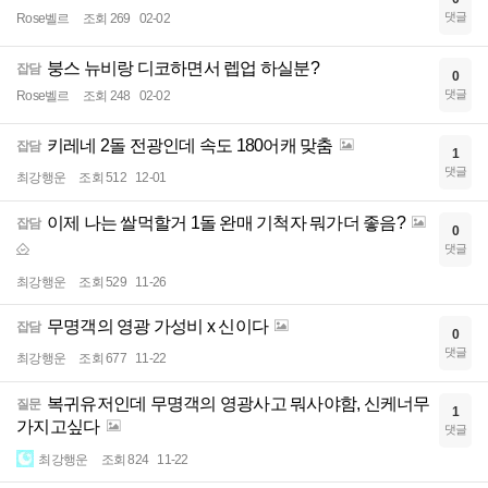
댓글
Rose벨르
조회 269
02-02
붕스 뉴비랑 디코하면서 렙업 하실분?
잡담
0
댓글
Rose벨르
조회 248
02-02
키레네 2돌 전광인데 속도 180어캐 맞춤
잡담
1
댓글
최강행운
조회 512
12-01
이제 나는 쌀먹할거 1돌 완매 기척자 뭐가더 좋음?
잡담
0
댓글
최강행운
조회 529
11-26
무명객의 영광 가성비 x 신이다
잡담
0
댓글
최강행운
조회 677
11-22
복귀유저인데 무명객의 영광사고 뭐사야함, 신케너무
질문
1
가지고싶다
댓글
최강행운
조회 824
11-22