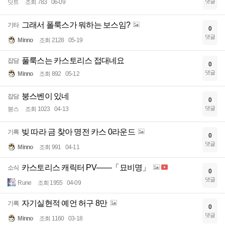
댓글
딧트
조회 783
06-09
그래서 폴룩스가 뭐하는 보스임?
기타
0
댓글
Minno
조회 2128
05-19
풀룩스는 카스토리스 접대네요
잡담
0
댓글
Minno
조회 892
05-12
붕스벤이 있네
잡담
0
댓글
붕스
조회 1023
04-13
빚 따라 금 찾아 명전 카스 0라운드
기록
0
댓글
Minno
조회 991
04-11
카스토리스 캐릭터 PV——「묘비명」
소식
0
댓글
Rune
조회 1955
04-09
자기실현적 예언 허구 8만
기록
0
댓글
Minno
조회 1160
03-18