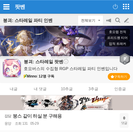
팟벤
붕괴: 스타레일 파티 인벤
전체보기
공
검
글
지
색
호요랩 전적
on/off
쓰
프리드웬 티어
업적 트래커
기
붕괴: 스타레일
팟벤
호요버스의 수집형 RGP 스타레일 파티 인벤입니다
Minno
12명 구독
구독하기
내글
내 댓글
10추글
3추글
인증글
붕스 같이 하실 분 구해용
잡담
0
댓글
웅양
조회 131
05-29