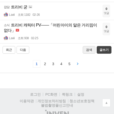
트리비 굳
잡담
0
댓글
Lavii
조회 1182
02-26
트리비 캐릭터 PV——「어린아이의 말은 거리낌이
소식
0
없다」
댓글
Lavii
조회 938
02-25
최근
다음
검색
글쓰기
1
2
3
4
5
로그인
PC화면
퀵링크
설정
청소년보호정책
이용약관
개인정보처리방침
▲
불법촬영물신고안내
(주)