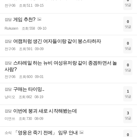
0
댓글
전구06
조회 511
09-15
게임 추천?
잡담
0
댓글
Rukusen
조회 558
09-10
여캠처럼 생긴 여자들이랑 같이 붕스타하자
잡담
0
댓글
전구06
조회 591
09-09
스타레일 하는 뉴비 여성유저랑 같이 종겜하면서 놀
잡담
0
사람?
댓글
전구06
조회 600
09-01
구매는 타이밍..
잡담
1
댓글
냥이오
조회 662
08-19
이번에 붕괴 새로 시작해봤는데
잡담
3
댓글
미연쓰
조회 730
08-09
「영웅은 죽기 전에」 임무 안내
소식
0