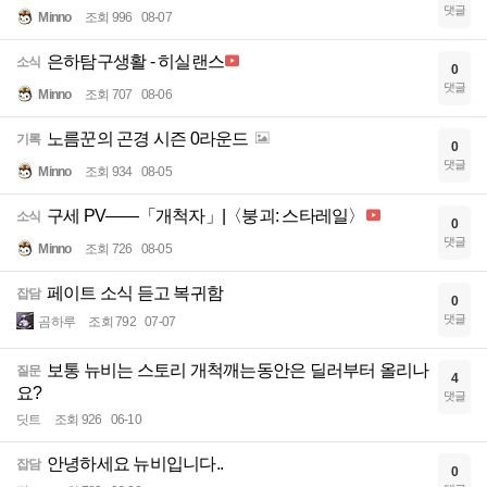
댓글
Minno
조회 996
08-07
은하탐구생활 - 히실랜스
소식
0
댓글
Minno
조회 707
08-06
노름꾼의 곤경 시즌 0라운드
기록
0
댓글
Minno
조회 934
08-05
구세 PV——「개척자」|〈붕괴: 스타레일〉
소식
0
댓글
Minno
조회 726
08-05
페이트 소식 듣고 복귀함
잡담
0
댓글
곰하루
조회 792
07-07
보통 뉴비는 스토리 개척깨는동안은 딜러부터 올리나
질문
4
요?
댓글
딧트
조회 926
06-10
안녕하세요 뉴비입니다..
잡담
0