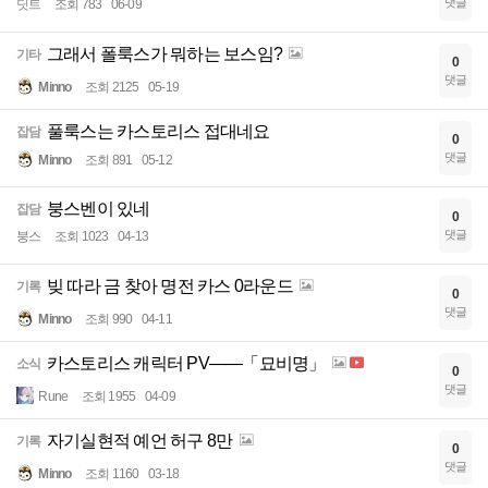
댓글
딧트
조회 783
06-09
그래서 폴룩스가 뭐하는 보스임?
기타
0
댓글
Minno
조회 2125
05-19
풀룩스는 카스토리스 접대네요
잡담
0
댓글
Minno
조회 891
05-12
붕스벤이 있네
잡담
0
댓글
붕스
조회 1023
04-13
빚 따라 금 찾아 명전 카스 0라운드
기록
0
댓글
Minno
조회 990
04-11
카스토리스 캐릭터 PV——「묘비명」
소식
0
댓글
Rune
조회 1955
04-09
자기실현적 예언 허구 8만
기록
0
댓글
Minno
조회 1160
03-18