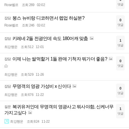
댓글
Rose벨르
조회 269
02-02
붕스 뉴비랑 디코하면서 렙업 하실분?
잡담
0
댓글
Rose벨르
조회 246
02-02
키레네 2돌 전광인데 속도 180어캐 맞춤
잡담
1
댓글
최강행운
조회 512
12-01
이제 나는 쌀먹할거 1돌 완매 기척자 뭐가더 좋음?
잡담
0
댓글
최강행운
조회 529
11-26
무명객의 영광 가성비 x 신이다
잡담
0
댓글
최강행운
조회 676
11-22
복귀유저인데 무명객의 영광사고 뭐사야함, 신케너무
질문
1
가지고싶다
댓글
최강행운
조회 824
11-22