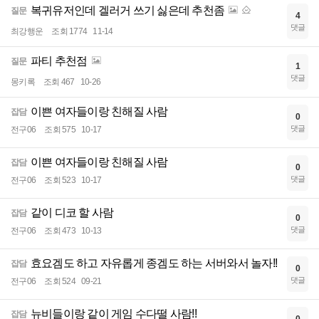
복귀유저인데 겔러거 쓰기 싫은데 추천좀
질문
4
댓글
최강행운
조회 1774
11-14
파티 추천점
질문
1
댓글
몽키록
조회 467
10-26
이쁜 여자들이랑 친해질 사람
잡담
0
댓글
전구06
조회 575
10-17
이쁜 여자들이랑 친해질 사람
잡담
0
댓글
전구06
조회 523
10-17
같이 디코 할 사람
잡담
0
댓글
전구06
조회 473
10-13
효요겜도 하고 자유롭게 종겜도 하는 서버와서 놀자!!
잡담
0
댓글
전구06
조회 524
09-21
뉴비들이랑 같이 게임 수다떨 사람!!
잡담