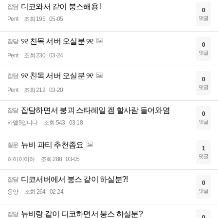
디코와서 같이 붕스해용 !
잡담
0
댓글
Pent
조회 195
05-05
୨୧ 친목 서버 오실분 ୨୧
잡담
0
댓글
Pent
조회 230
03-24
୨୧ 친목 서버 오실분 ୨୧
잡담
0
댓글
Pent
조회 212
03-20
잡담하면서 붕괴 스타레일 겜 할사람 들어와염
잡담
0
댓글
카멜9입니다
조회 543
03-18
뉴비 파티 추천좀요
질문
1
댓글
히이이이하
조회 288
03-05
디코서버에서 붕스 같이 하실분?!
잡담
0
댓글
웅양
조회 264
02-24
뉴비랑 같이 디코하면서 붕스 하실분?
잡담
0