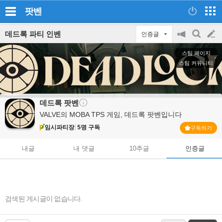
팟벤
데드록 파티 인벤
인증글
공
검
글
지
색
스팀 페이지
on/off
쓰
스팀 커뮤니티
기
데드록
팟벤
VALVE의 MOBA TPS 게임, 데드록 팟벤입니다
임시파티장
5명 구독
구독하기
내글
내 댓글
10추글
인증글
검색된 게시글이 없습니다.