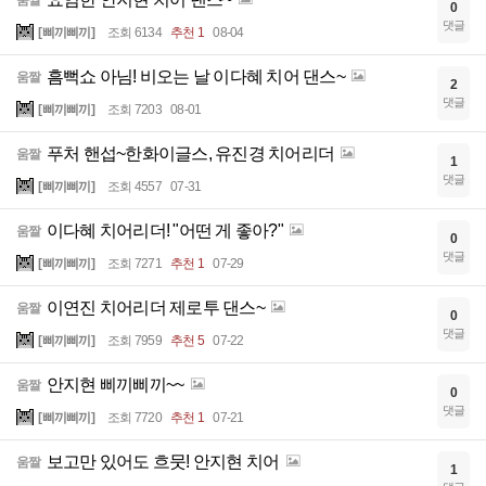
0
댓글
[삐끼삐끼]
조회 6134
추천 1
08-04
흠뻑쇼 아님! 비오는 날 이다혜 치어 댄스~
움짤
2
댓글
[삐끼삐끼]
조회 7203
08-01
푸처 핸섭~한화이글스, 유진경 치어리더
움짤
1
댓글
[삐끼삐끼]
조회 4557
07-31
이다혜 치어리더! "어떤 게 좋아?"
움짤
0
댓글
[삐끼삐끼]
조회 7271
추천 1
07-29
이연진 치어리더 제로투 댄스~
움짤
0
댓글
[삐끼삐끼]
조회 7959
추천 5
07-22
안지현 삐끼삐끼~~
움짤
0
댓글
[삐끼삐끼]
조회 7720
추천 1
07-21
보고만 있어도 흐뭇! 안지현 치어
움짤
1