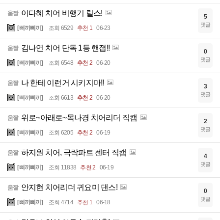
이다혜 치어 비행기 릴스!
움짤
5
댓글
[삐끼삐끼]
조회 6529
추천 1
06-23
김나연 치어 단독 1등 핸졉!!
움짤
0
댓글
[삐끼삐끼]
조회 6548
추천 2
06-20
나 한테 이런거 시키지마!!
움짤
3
댓글
[삐끼삐끼]
조회 6613
추천 2
06-20
위로~아래로~목나경 치어리더 직캠
움짤
2
댓글
[삐끼삐끼]
조회 6205
추천 2
06-19
하지원 치어, 극락파트 센터 직캠
움짤
4
댓글
[삐끼삐끼]
조회 11838
추천 2
06-19
안지현 치어리더 귀요미 댄스!
움짤
0
댓글
[삐끼삐끼]
조회 4714
추천 1
06-18