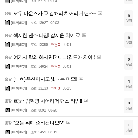
[삐끼삐끼]
조회 6719
09-04
오우 바운스가 ♡ 김해리 치어리더 댄스~
움짤
5
댓글
[삐끼삐끼]
조회 13927
09-03
섹시한 댄스 타임! 감서윤 치어 ♡
움짤
5
댓글
[삐끼삐끼]
조회 13390
추천 3
09-01
여기서 탈의 하시면!? ㄷㄷ(김도아 치어!)
움짤
6
댓글
[삐끼삐끼]
조회 14624
추천 3
09-01
(ㅇㅎ) 온천에서도 빛나는 미모!!
움짤
4
댓글
[삐끼삐끼]
조회 23133
추천 3
08-25
흐뭇~김현영 치어리더 댄스 타임!!
움짤
0
댓글
[삐끼삐끼]
조회 8092
08-20
"오늘 워페 준비됐나요!?"
움짤
1
댓글
[삐끼삐끼]
조회 5459
08-19