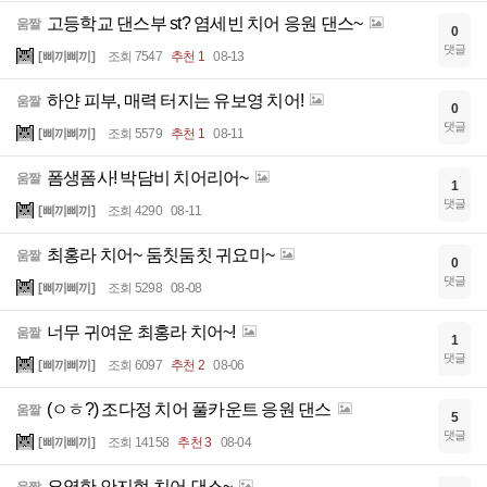
고등학교 댄스부 st? 염세빈 치어 응원 댄스~
움짤
0
댓글
[삐끼삐끼]
조회 7547
추천 1
08-13
하얀 피부, 매력 터지는 유보영 치어!
움짤
0
댓글
[삐끼삐끼]
조회 5579
추천 1
08-11
폼생폼사! 박담비 치어리어~
움짤
1
댓글
[삐끼삐끼]
조회 4290
08-11
최홍라 치어~ 둠칫둠칫 귀요미~
움짤
0
댓글
[삐끼삐끼]
조회 5298
08-08
너무 귀여운 최홍라 치어~!
움짤
1
댓글
[삐끼삐끼]
조회 6097
추천 2
08-06
(ㅇㅎ?) 조다정 치어 풀카운트 응원 댄스
움짤
5
댓글
[삐끼삐끼]
조회 14158
추천 3
08-04
요염한 안지현 치어 댄스~
움짤