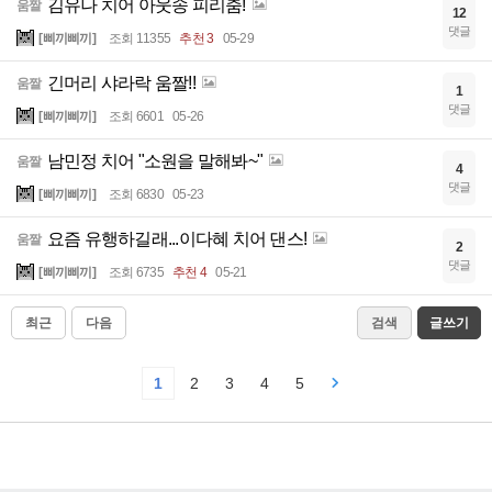
김유나 치어 아웃송 피리춤!
움짤
12
댓글
[삐끼삐끼]
조회 11355
추천 3
05-29
긴머리 샤라락 움짤!!
움짤
1
댓글
[삐끼삐끼]
조회 6601
05-26
남민정 치어 "소원을 말해봐~"
움짤
4
댓글
[삐끼삐끼]
조회 6830
05-23
요즘 유행하길래...이다혜 치어 댄스!
움짤
2
댓글
[삐끼삐끼]
조회 6735
추천 4
05-21
최근
다음
검색
글쓰기
1
2
3
4
5