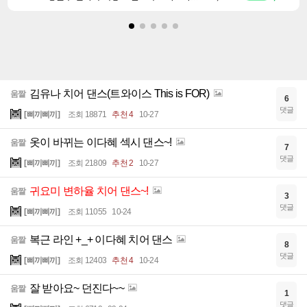
김유나 치어 댄스(트와이스 This is FOR)
움짤
6
댓글
[삐끼삐끼]
조회 18871
추천 4
10-27
옷이 바뀌는 이다혜 섹시 댄스~!
움짤
7
댓글
[삐끼삐끼]
조회 21809
추천 2
10-27
귀요미 변하율 치어 댄스~!
움짤
3
댓글
[삐끼삐끼]
조회 11055
10-24
복근 라인 +_+ 이다혜 치어 댄스
움짤
8
댓글
[삐끼삐끼]
조회 12403
추천 4
10-24
잘 받아요~ 던진다~~
움짤
1
댓글