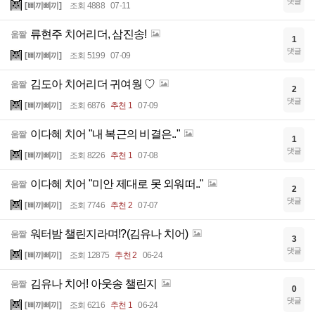
댓글
[삐끼삐끼]
조회 4888
07-11
류현주 치어리더, 삼진송!
움짤
1
댓글
[삐끼삐끼]
조회 5199
07-09
김도아 치어리더 귀여웡 ♡
움짤
2
댓글
[삐끼삐끼]
조회 6876
추천 1
07-09
이다혜 치어 "내 복근의 비결은.."
움짤
1
댓글
[삐끼삐끼]
조회 8226
추천 1
07-08
이다혜 치어 "미안 제대로 못 외워떠.."
움짤
2
댓글
[삐끼삐끼]
조회 7746
추천 2
07-07
워터밤 챌린지라며!?(김유나 치어)
움짤
3
댓글
[삐끼삐끼]
조회 12875
추천 2
06-24
김유나 치어! 아웃송 챌린지
움짤
0
댓글
[삐끼삐끼]
조회 6216
추천 1
06-24