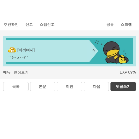
추천확인
신고
스팸신고
공유
스크랩
[삐끼삐끼]
⌒(=･ x ･=)⌒
메뉴
인장보기
EXP 69%
목록
본문
이전
다음
댓글쓰기