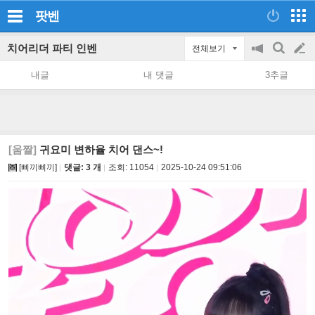
팟벤
치어리더 파티 인벤
전체보기
공
검
글
지
색
내글
내 댓글
3추글
on/off
쓰
기
[움짤]
귀요미 변하율 치어 댄스~!
[삐끼삐끼]
댓글: 3 개
조회:
11054
2025-10-24 09:51:06