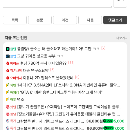
목록
본문
이전
다음
댓글보기
지금 뜨는 인벤
더보기+
[2]
풍월량) 물소는 왜 물소라고 하는거야? 아! 그만 ㅋㅋ
클립
그냥 귀여운 상교용 부부 ㅋㅋ
클립
[55]
후닝 780억 부자 아니였음??
메이플
[5]
대충 연구소요약
검은사막
[6]
이유나 2D 일러스트 올라왔었네
오버워치
1세대 K7 3.5NA인데 LF쏘나타 2.0NA 기변하면 유류비 절약이 얼마나 될까요..?
차벤
‘GTA 6’ 예판 흥행…테이크투 “내부 예상 크게 넘어”
해외겜
명조
명조
[장보기 끝딜쿠폰+슈퍼적립] 소이조이 고단백질 고식이섬유 글루텐프리 8종 버라이어티팩, 16개입, 1개 [원산지:일본]
핫딜
[장보기끝딜+슈퍼적립] 그린핑거 유아용품 데일리 클린티슈 캡 50매 10팩 / 엠보싱 소독티슈, 손소독티슈,유아,키즈,어린이
핫딜
그랑블루 판타지 리링크 엔드리스 라그나로크 업그레이드 킷 Granblue Fantasy Relink Endless Ragnarok Upgrade Kit DLC
36,800원
5,000
특가
그랑블루 판타지 리링크 엔드리스 라그나로크 Granblue Fantasy Relink Endless Ragnarok
66,800원
7,000
특가