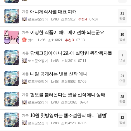
애니제작사별 대표 여캐
계층
31
댓글
로프꾼오징어
Lv.88
조회 5917
추천 4
07-14
이상한 작품이 애니메이션화 되는군요
계층
10
댓글
벗바
Lv.96
조회 6821
추천 3
07-13
담배고양이 애니 2화에 실망한 원작독자들
계층
7
댓글
로프꾼오징어
Lv.88
조회 3914
07-11
내일 공개하는 넷플 신작 애니
계층
21
댓글
로프꾼오징어
Lv.88
조회 9802
07-09
혐오를 불러온다는 넷플 신작애니 상태
계층
28
댓글
로프꾼오징어
Lv.88
조회 10028
07-07
10월 첫방영하는 웹소설원작 애니 '템빨'
계층
12
댓글
로프꾼오징어
Lv.88
조회 4528
07-06