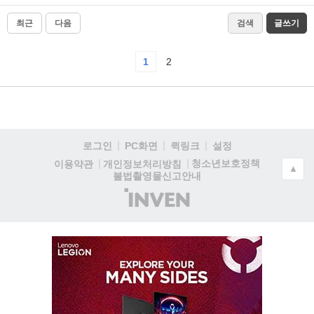
최근
다음
검색
글쓰기
1
2
로그인
PC화면
퀵링크
설정
청소년보호정책
이용약관
개인정보처리방침
▲
불법촬영물신고안내
(주)
인
벤