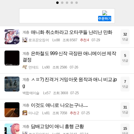
애니화 취소하라고 오타쿠들 난리난 만화
계층
32
댓글
로프꾼오징어
Lv.88
조회 8587
추천 4
07-29
은하철도 999 신작 극장판 애니메이션 제작
계층
5
결정
댓글
언데드
Lv.90
조회 2586
07-26
ㅅㅍ?) 진격거 거밍아웃 원작과 애니 비교.jp
계층
7
g
댓글
백합에이슬
Lv.57
조회 3668
07-25
이것도 애니로 나오는구나.....
계층
31
댓글
마나군
Lv.81
조회 7058
추천 2
07-25
담배고양이 애니 흥행 근황
계층
15
댓글