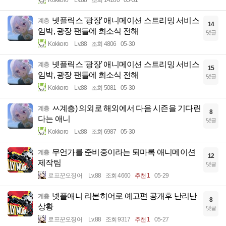
넷플릭스 '광장' 애니메이션 스트리밍 서비스
계층
14
임박, 광장 팬들에 희소식 전해
댓글
Kokkoro
Lv.88
조회 4806
05-30
넷플릭스 '광장' 애니메이션 스트리밍 서비스
계층
15
임박, 광장 팬들에 희소식 전해
댓글
Kokkoro
Lv.88
조회 5081
05-30
ㅆ계층) 의외로 해외에서 다음 시즌을 기다린
계층
8
다는 애니
댓글
Kokkoro
Lv.88
조회 6987
05-30
무언가를 준비중이라는 퇴마록 애니메이션
계층
12
제작팀
댓글
로프꾼오징어
Lv.88
조회 4660
추천 1
05-29
넷플애니 리본히어로 예고편 공개후 난리난
계층
8
상황
댓글
로프꾼오징어
Lv.88
조회 9317
추천 1
05-27