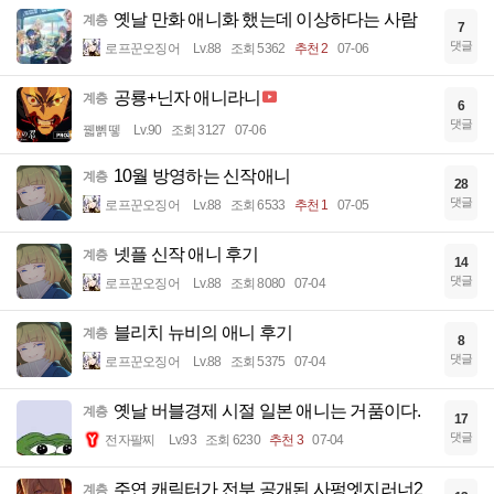
옛날 만화 애니화 했는데 이상하다는 사람
계층
7
댓글
로프꾼오징어
Lv.88
조회 5362
추천 2
07-06
공룡+닌자 애니라니
계층
6
댓글
꿻뻵뗗
Lv.90
조회 3127
07-06
10월 방영하는 신작애니
계층
28
댓글
로프꾼오징어
Lv.88
조회 6533
추천 1
07-05
넷플 신작 애니 후기
계층
14
댓글
로프꾼오징어
Lv.88
조회 8080
07-04
블리치 뉴비의 애니 후기
계층
8
댓글
로프꾼오징어
Lv.88
조회 5375
07-04
옛날 버블경제 시절 일본 애니는 거품이다.
계층
17
댓글
전자팔찌
Lv.93
조회 6230
추천 3
07-04
주연 캐릭터가 전부 공개된 사펑엣지러너2
계층