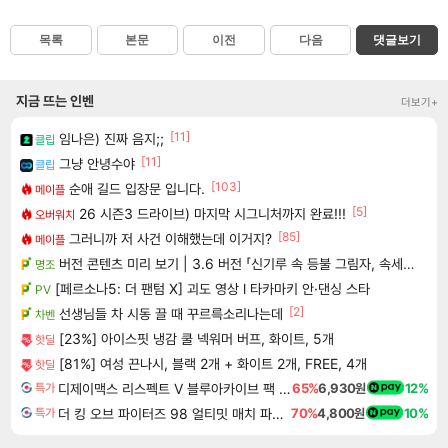
목록
본문
이전
다음
댓글보기
지금 뜨는 인벤
더보기+
[11]
임나은) 진짜 음지;;
클립
[11]
그냥 안녕수야
클립
[103]
순애 길드 입장문 입니다.
메이플
[5]
26 시즌3 드라이브) 마지막 시그니처까지 완료!!!
오버워치
[85]
그러니까 저 사건 이해했는데 이거지?
메이플
버전 콘텐츠 미리 보기 | 3.6 버전 「신기루 속 등불 그림자, 속세에 깃든 검의 결심」이 8월 20일에 업데이트됩니다!
명조
[페르소나5: 더 팬텀 X] 괴도 영상 l 타카마키 안·댄싱 스타
PV
[2]
선생님들 차 시동 끌 때 꾸르륵소리나는데
차벤
[23%] 아이스핏 냉감 쿨 넥워머 버프, 화이트, 5개
핫딜
[81%] 여성 끈나시, 블랙 2개 + 화이트 2개, FREE, 4개
핫딜
디제이맥스 리스펙트 V 블루아카이브 팩 DJMAX RESPECT V Blue Archive Pack DLC
65%
6,930원
12%
특가
더 킹 오브 파이터즈 98 얼티밋 매치 파이널 에디션 THE KING OF FIGHTERS 98 ULTIMATE MATCH FINAL EDITION
70%
4,800원
10%
특가