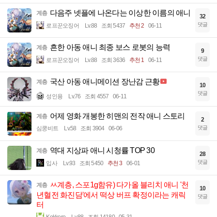
다음주 넷플에 나온다는 이상한 이름의 애니
계층
32
댓글
로프꾼오징어
Lv.88
조회 5437
추천 2
06-11
흔한 아동 애니 최종 보스 로봇의 능력
계층
9
댓글
로프꾼오징어
Lv.88
조회 3636
추천 1
06-11
국산 아동 애니메이션 장난감 근황
계층
10
댓글
성인용
Lv.76
조회 4557
06-11
어제 영화 개봉한 히맨의 전작 애니 스토리
계층
2
댓글
심쿵비트
Lv.58
조회 3904
06-06
역대 지상파 애니 시청률 TOP 30
계층
28
댓글
입사
Lv.93
조회 5450
추천 3
06-01
ㅆ계층, 스포1g함유) 다가올 블리치 애니 '천
계층
10
년혈전 화진담'에서 떡상 버프 확정이라는 캐릭
댓글
터
Kokkoro
Lv.88
조회 14180
05-31