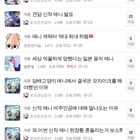
로프꾼오징어
Lv.88
조회 3141
07-24
건담 신작 애니 발표
계층
23
댓글
로프꾼오징어
Lv.88
조회 2760
07-24
애니 캐릭터 역대 최대 하렘
계층
5
댓글
영원한하늘
Lv.71
조회 5131
07-20
세상 억울하게 망했다는 일본 용자 애니
계층
9
댓글
꿻뻵뗗
Lv.90
조회 3550
추천 1
07-15
담배고양이 애니에서 결국은 모자이크를 해
계층
3
야했던 이유
댓글
로프꾼오징어
Lv.88
조회 3545
07-15
신작 애니 여주인공에 대해 말나오는 이유
계층
9
댓글
로프꾼오징어
Lv.88
조회 3363
07-15
와 이번 신작 애니 된장통 흔들리는거 보소!!!
계층
10
댓글
로프꾼오징어
Lv.88
조회 8286
07-14