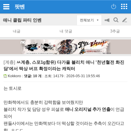
팟벤
애니 클립 파티 인벤
전체보기
공
검
글
지
색
내글
내 댓글
3추글
on/off
쓰
기
[계층]
ㅆ계층, 스포1g함유) 다가올 블리치 애니 '천년혈전 화진
담'에서 떡상 버프 확정이라는 캐릭터
Kokkoro
댓글: 10 개
조회:
14179
2026-05-31 19:55:46
는 토시로
만화책에서도 충분히 강력함을 보여줬지만
블리치 작가 및 담당 성우 피셜로
애니 오리지널 추가 연출
이 언급
되어
팬들사이에서는 만화책보다 더 떡상할 것이라는 추측이 오간다고
함.. ㅎㄷㄷ...