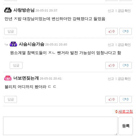
사랑방손님
26-05-31 20:37
신고
|
공감 확인
만년 ㅈ밥 대장님이었는데 변신하더만 강해졌다고 들었음
답글
0
0
사슴시슴가슴
26-05-31 20:40
신고
|
공감 확인
원소계열 참백도들이 ㅈㄴ 쌘거라 발전 가능성이 엄청나다고 함
답글
0
0
너보면짖는개
26-05-31 20:41
신고
|
공감 확인
블리치 어디까지 봤더라 ㄷ ㄷ
답글
0
0
새로고침
등록