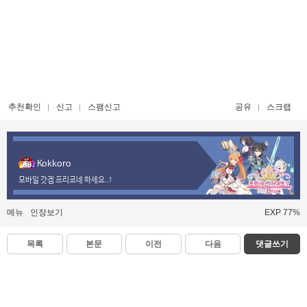
추천확인
신고
스팸신고
공유
스크랩
Kokkoro
모바일 갓겜 프리코네 하세요..!
메뉴
인장보기
EXP 77%
목록
본문
이전
다음
댓글쓰기