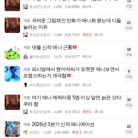
13
댓글
로프꾼오징어
Lv.88
조회 8954
06-29
귀여운 그림체인 만화가 애니화 됐는데 다들
계층
21
놀라는 이유
댓글
로프꾼오징어
Lv.88
조회 7413
추천 2
06-25
넷플 신작 애니 근황
계층
18
댓글
불타는궁딩이
Lv.76
조회 4177
06-19
피시방에서 왠아저씨가 포켓몬 애니보면서
계층
9
포챔스하는거 개극혐
댓글
파이혹은파어
Lv.91
조회 2980
06-18
여기 애니 캐릭터중 5명 이상 알면 늙은 오타
계층
32
쿠라 함
댓글
로프꾼오징어
Lv.88
조회 3613
추천 1
06-18
2026년 3분기 신작 애니메이션
계층
22
댓글
언데드
Lv.90
조회 4966
추천 1
06-14