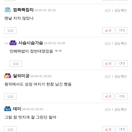
껌쫙쫙침칵
26-05-31 20:19
신고
|
공감 확인
맨날 지지 않았나
답글
0
0
사슴시슴가슴
26-05-31 20:39
신고
|
공감 확인
만해떡밥이 정반대였었음 ㅋㅋ
답글
0
0
달의미궁
26-05-31 20:20
신고
|
공감 확인
원작에서도 성장 여지가 한참 남긴 했음
답글
0
0
데미
26-05-31 20:23
신고
|
공감 확인
그림 참 멋지게 잘 그린단 말야
답글
0
0