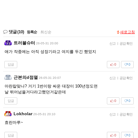
댓글
(10)
등록순
|
최신순
새로고침
트러블슈터
26-05-31 20:00
신고
|
공감 확인
애가 작중에는 아직 성장기라고 여지를 두긴 했었지
답글
0
0
근본의d점멸
26-05-31 20:07
신고
|
공감 확인
아란칼맞나? 거기 1번이랑 싸운 대장이 100년정도면
날 뛰어넘을거다라고했던거같은데
답글
0
0
Lokholar
26-05-31 20:10
신고
|
공감 확인
효린마루~
답글
0
0