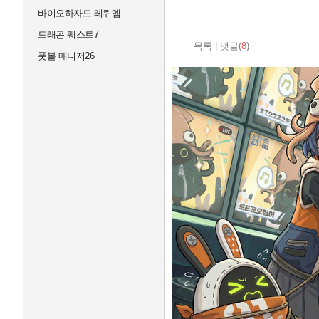
바이오하자드 레퀴엠
드래곤 퀘스트7
목록
|
댓글(
8
)
풋볼 매니저26