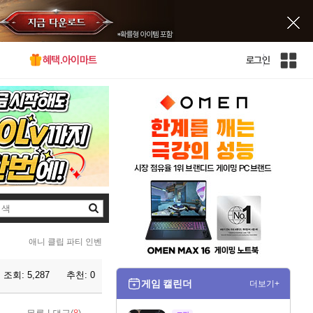
혜택.아이마트
로그인
인
벤
전
체
사
이
트
맵
검
색
애니 클립 파티 인벤
조회:
5,287
추천:
0
게임 캘린더
더보기+