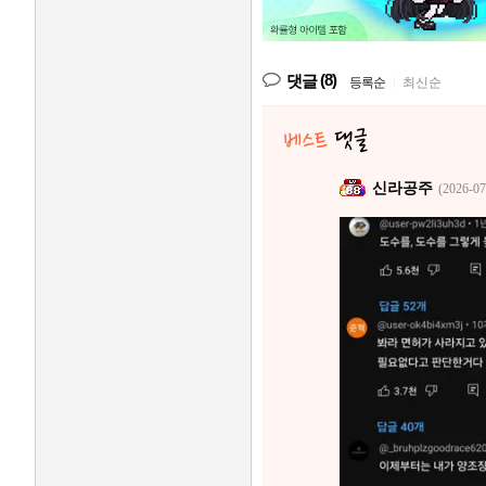
(8)
댓글
등록순
|
최신순
신라공주
(2026-07