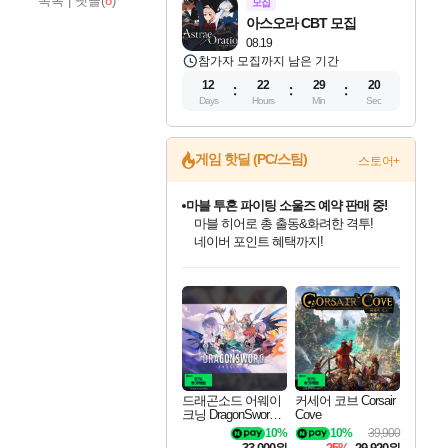
목록
|
댓글(
8
)
모집
아스오라 CBT 모집
08.19
참가자 모집까지 남은 기간
12
22
29
19
Days
Hours
Min
Sec
마블 투혼 파이팅 소울즈 예약 판매 중!
게임 핫딜 (PC/스팀)
스토어+
마블 히어로 총 출동&화려한 격투!
네이버 포인트 혜택까지!
캡콤 프렌차이즈 할인 진행 중!
몬헌, 바하 등 인기 IP를
할인가에 만나보세요!
드래곤소드: 어웨이크닝 입점!
문명 7 특별 할인!
귀무자: 검의 길 예약 판매 중!
비스트 오브 리인카네이션 정식 출시!
커세어 코브 출시 기념 할인!
더 렐릭 퍼스트 가디언 정식 출시
베데스다 40주년 기념 할인 중!
캡콤 일부 상품 상시 할인
스타워즈 은하계 레이서
로블록스 기프트 카드 공식 입점
스팀으로 만나는 드래곤소드!
조선&고려 DLC 출시 예정
10% 할인과
게임프릭 신작 IP
해적'섬'을 발전시키자!
설화x하드코어 액션!
베데스다의 명작들을
몬헌 와일즈 & 드래곤즈 도그마2
인벤게임즈에서 10% 추가 적립
Robux를 가장 안전하고
네이버혜택과 함께 만나보세요!
50%할인&추가 적립까지!
이니&베니 혜택까지!
네이버 혜택가와 함께 예약하세요!
할인&네이버혜택으로 만나보세요!
네이버페이 혜택과 만나보세요!
40주년 프로모션으로 만나보세요!
일부 에디션 상시 할인!
혜택으로 예약 판매 중
편안하게 충전하세요
드래곤소드 어웨이
커세어 코브 Corsair
크닝 DragonSword A
Cove
wakening
10%
10%
39,900