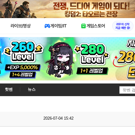
X
귀무자 신작
라이브/영상
게이밍/IT
게임스토어
지금 예판 중!
핫벤
뉴스
2026-07-04 15:42