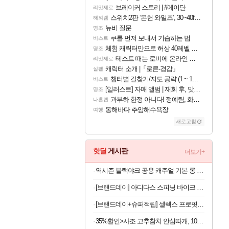
브레이커 스토리 | #에이단
리밋제로
스위치2판 ‘몬헌 와일즈’, 30~40fps 목표 추정
해외겜
뉴비 질문
명조
쿠를 먼저 보내서 기습하는 법
비스트
체험 캐릭터만으로 허상 40레벨 하이와티아 5분 컷!｜에이메스·린네·모니에 명함
명조
테스트 때는 로비에 온라인 기능이 있는데
리밋제로
캐릭터 소개 |「로른·경감」
실팰
챕터별 길찾기/지도 공략 (1 ~ 12장)
비스트
[일러스트] 자매 앨범 | 재회 후, 맛집에서
명조
과부하 한정 아니다! 정예림, 화속성 서포터 세대 교체
나혼렙
동해바다 추암해수욕장
여행
새로고침
핫딜
게시판
더보기+
역시즌 블랙야크 공용 캐주얼 기본 롱 벤치 구스 다운자켓
[브랜드데이] 아디다스 스피닝 바이크 C-21x 실내 자전거 스핀 헬스 사이클 유산소 운동기구 홈트
[브랜드데이+슈퍼적립] 셀렉스 프로핏 Sports 드링크 와일드 초코, 350ml, 20개 [원산지:상세설명에 표시]
35%할인>사조 고추참치 안심따개, 100g, 10개