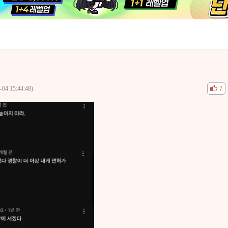
-04 15:44:48)
공감
비공
7