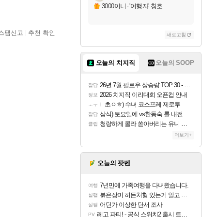
3000이니
·
'여행자' 칭호
스팸신고
추천 확인
새로고침
오늘의 치지직
오늘의 SOOP
26년 7월 팔로우 상승량 TOP 30 - 월간 치지직
잡담
2026 치지직 이리대회 오픈컵 안내
정보
초ㅇㅎ) 수녀 코스프레 제로투
ㅗㅜㅑ
삼식) 토요일에 vs한동숙 롤 내전 예정
잡담
청량하게 콜라 쏟아버리는 유니 ㅋㅋㅋ
클립
더보기+
오늘의 팟벤
7년만에 가족여행을 다녀왔습니다.
여행
붉은장미 히든처형 있는거 알고 있었음?
실팰
어딘가 이상한 단서 조사
실팰
레고 파티! - 공식 스위치2 출시 트레일러
PV