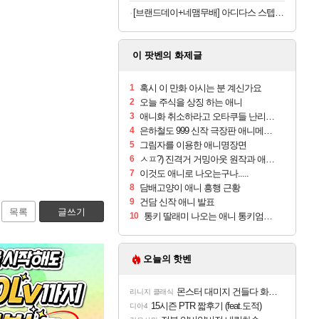
[브랜드데이+네맴무배] 아디다스 스텝박스 2단 인클라인벤치 가정용 각도조절 벤치프레스 운동 기구 접이식 홈트
이 팟벤의 화제글
1
혹시 이 만화 아시는 분 계신가요
2
오늘 주식을 상징 하는 애니
3
애니화 취소하라고 오타쿠들 난리난 만화
4
은하철도 999 신작 극장판 애니메이션 제작 결정
5
그림자를 이용한 애니명장면
6
ㅅㅍ?) 진격거 거밍아웃 원작과 애니 비교.jpg
7
이것도 애니로 나오는구나.....
8
담배고양이 애니 흥행 근황
9
건담 신작 애니 발표
목록
글쓰기
10
통키 딸래미 나오는 애니 통키엄마 근황
오늘의 핫벤
몬스터 대미지 건들다 화들짝하고 걸렸네 ㅋㅋㅋㅋ
리니지 클래식
15시즌 PTR 짧후기 (feat.도적)
디아4