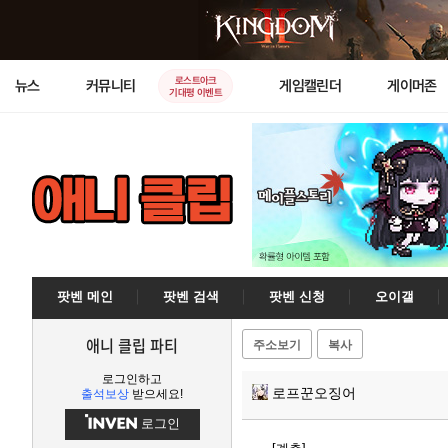
로스트아크
뉴스
커뮤니티
게임캘린더
게이머존
기대평 이벤트
팟벤 메인
팟벤 검색
팟벤 신청
오이갤
애니 클립 파티
주소보기
복사
로그인하고
로프꾼오징어
출석보상
받으세요!
로그인