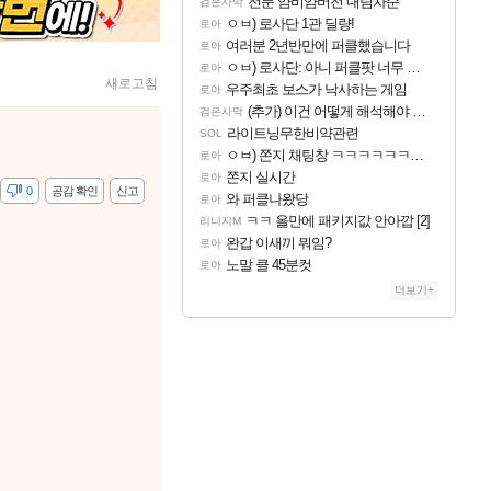
전분 얌비얌버전 내림차순
검은사막
ㅇㅂ) 로사단 1관 딜량!
로아
여러분 2년반만에 퍼클했습니다
로아
ㅇㅂ) 로사단: 아니 퍼클팟 너무 심하네 예의가 없어(?)
로아
새로고침
우주최초 보스가 낙사하는 게임
로아
(추가) 이건 어떻게 해석해야 되나
검은사막
라이트닝무한비약관련
SOL
ㅇㅂ) 쫀지 채팅창 ㅋㅋㅋㅋㅋㅋㅋㅋㅋㅋㅋ
로아
쫀지 실시간
로아
감
0
공감 확인
신고
와 퍼클나왔당
로아
ㅋㅋ 올만에 패키지값 안아깝 [2]
리니지M
완갑 이새끼 뭐임?
로아
노말 클 45분컷
로아
더보기+