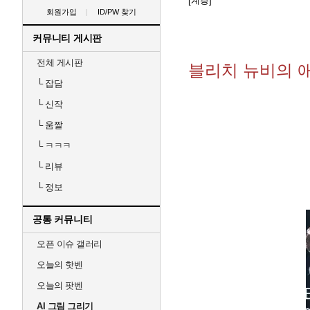
[계층]
회원가입
ID/PW 찾기
커뮤니티 게시판
전체 게시판
블리치 뉴비의 
└
잡담
└
신작
└
움짤
└
ㅋㅋㅋ
└
리뷰
└
정보
공통 커뮤니티
오픈 이슈 갤러리
오늘의 핫벤
오늘의 팟벤
AI 그림 그리기