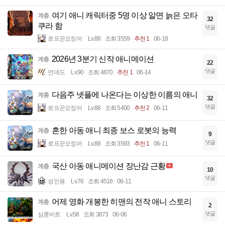
여기 애니 캐릭터중 5명 이상 알면 늙은 오타
계층
32
쿠라 함
댓글
로프꾼오징어
Lv.88
조회 3559
추천 1
06-18
2026년 3분기 신작 애니메이션
계층
22
댓글
언데드
Lv.90
조회 4870
추천 1
06-14
다음주 넷플에 나온다는 이상한 이름의 애니
계층
32
댓글
로프꾼오징어
Lv.88
조회 5400
추천 2
06-11
흔한 아동 애니 최종 보스 로봇의 능력
계층
9
댓글
로프꾼오징어
Lv.88
조회 3593
추천 1
06-11
국산 아동 애니메이션 장난감 근황
계층
10
댓글
성인용
Lv.76
조회 4518
06-11
어제 영화 개봉한 히맨의 전작 애니 스토리
계층
2
댓글
심쿵비트
Lv.58
조회 3873
06-06