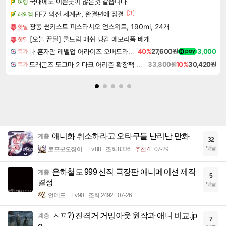
국내에도 이쁜곳이 많은것 같습니다
여행
[3]
FF7 외전 세계관, 완결편에 집결
해외겜
광동 썬키스트 피스타치오 언스위트, 190ml, 24개
핫딜
[오늘 끝딜] 쿨드림 매쉬 냉감 메모리폼 베개
핫딜
나 혼자만 레벨업 어라이즈 오버드라이브 Solo Leveling Arise
40%
27,600원
3,000
특가
드래곤즈 도그마 2 다크 어리즌 확장팩 예약구매 Dragon's Dogma 2 Dark Arisen Expansion DLC
33,800원
10%
30,420원
특가
애니화 취소하라고 오타쿠들 난리난 만화
계층
32
댓글
로프꾼오징어
Lv.88
조회 8336
추천 4
07-29
은하철도 999 신작 극장판 애니메이션 제작
계층
5
결정
댓글
언데드
Lv.90
조회 2492
07-26
ㅅㅍ?) 진격거 거밍아웃 원작과 애니 비교.jp
계층
7