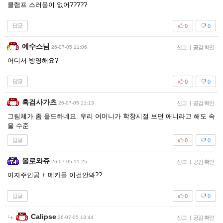
클램프 스러움이 없어?????
답글
0
0
예수스님
26-07-05 11:06
신고
|
공감 확인
어디서 방영해요?
답글
0
0
흑검사가츠
26-07-05 11:13
신고
|
공감 확인
그림체가 좀 올드하네요. 우리 어머니가 학창시절 보던 애니라고 해도 속
을 수준
답글
0
0
올로와쥬
26-07-05 11:25
신고
|
공감 확인
여자주인공 + 메카물 이걸안봐??
답글
0
0
Calipse
26-07-05 13:44
신고
|
공감 확인