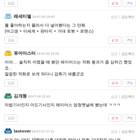
답글
0
0
레세티엘
26-07-05 18:03
신고
|
공감 확인
뭘 좋아하는지 몰라서 다 넣어봤다는 그 만화
(여고생 + 이세계 + 판타지 + 거대 로봇 + 로맨스)
답글
0
0
퓨어마스터
26-07-06 19:58
신고
|
공감 확인
이야.... 솔직히 어렸을 때 봤던 레이어스는 작화 붕괴가 좀 심하긴 했었
죠...
깔끔한 작화로 보게 되다니 감회가 새롭군요
답글
0
0
김개똥
26-07-06 22:43
신고
|
공감 확인
마법기사인지 마도기사인지 레이어스 엄청옛날에 봤는데 ㅋㅋㅋ
답글
0
0
lastover
26-07-07 07:31
신고
|
공감 확인
이거 아니여도 10월에 다른 대작들 많아서 엄청 기대작은 아니저