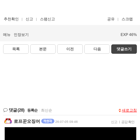
추천확인
신고
스팸신고
공유
스크랩
메뉴
인장보기
EXP 46%
목록
본문
이전
다음
댓글쓰기
댓글
(28)
등록순
|
최신순
새로고침
로프꾼오징어
26-07-05 09:46
신고
|
공감 확인