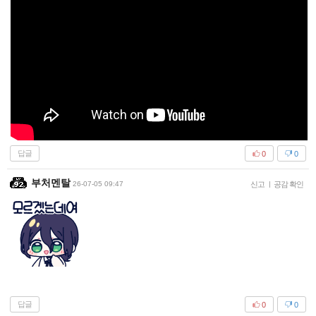
답글
0
0
부처멘탈
26-07-05 09:47
신고
|
공감 확인
답글
0
0