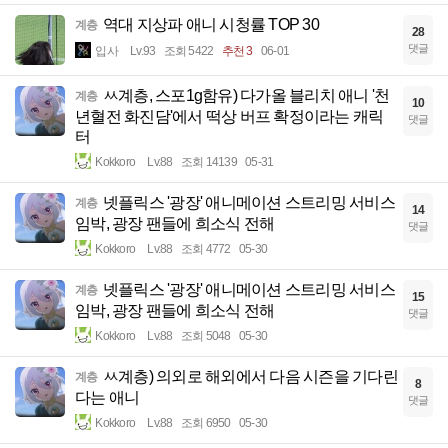
역대 지상파 애니 시청률 TOP 30
계층
28
댓글
입사
Lv.93
조회 5422
추천 3
06-01
ㅆ계층, 스포1g함유) 다가올 블리치 애니 '천
계층
10
년혈전 화진담'에서 떡상 버프 확정이라는 캐릭
댓글
터
Kokkoro
Lv.88
조회 14139
05-31
넷플릭스 '광장' 애니메이션 스트리밍 서비스
계층
14
임박, 광장 팬들에 희소식 전해
댓글
Kokkoro
Lv.88
조회 4772
05-30
넷플릭스 '광장' 애니메이션 스트리밍 서비스
계층
15
임박, 광장 팬들에 희소식 전해
댓글
Kokkoro
Lv.88
조회 5048
05-30
ㅆ계층) 의외로 해외에서 다음 시즌을 기다린
계층
8
다는 애니
댓글
Kokkoro
Lv.88
조회 6950
05-30