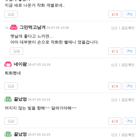
지금 새로 나온거 작화 개별로네..
답글
0
0
그만먹고남겨
26-07-05 10:06
신고
|
공감 확인
옛날게 좋다고 느끼면...
아마 대부분이 손으로 작화한 쎌애니 였을겁니다.
답글
1
0
네이팜
26-07-05 10:19
신고
|
공감 확인
퇴화했네
답글
0
0
끝났엉
26-07-05 10:24
신고
|
공감 확인
꺼지지 않는 빛을 향해~~ 달려가야해~~
답글
0
0
끝났엉
26-07-05 10:25
신고
|
공감 확인