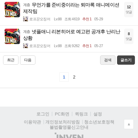
무언가를 준비중이라는 퇴마록 애니메이션
계층
12
제작팀
댓글
로프꾼오징어
Lv.88
조회 4619
추천 1
05-29
넷플애니 리본히어로 예고편 공개후 난리난
계층
8
상황
댓글
로프꾼오징어
Lv.88
조회 9262
추천 1
05-27
최근
다음
검색
글쓰기
1
2
로그인
PC화면
퀵링크
설정
청소년보호정책
이용약관
개인정보처리방침
▲
불법촬영물신고안내
(주)