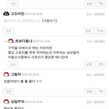
답글
0
0
고도비만
26-07-05 09:55
신고
|
공감 확인
블라인드 된 코멘트입니다.
[내용보기]
답글
0
13
초보다됬냐
26-07-05 10:08
신고
|
공감 확인
구작을 리메이크 하는 거라지만
중요 스토리를 죽죽 적어대는건 머하자는 심보일까
마법소녀중에서 스토리가 중요한 애니인대
답글
0
0
그림자
26-07-05 09:56
신고
|
공감 확인
요즘꺼보다 퀄 훨 좋다 ㄷㄷ
답글
0
0
상업주의
26-07-05 10:02
신고
|
공감 확인
옛날게 좋았다