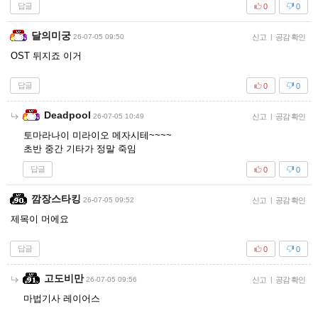
답글
0
0
달의미궁
26-07-05 09:50
신고
|
공감 확인
OST 뒤지죠 이거
답글
0
0
Deadpool
26-07-05 10:49
신고
|
공감 확인
토마라나이 미라이오 메자시테~~~~
초반 중간 기타가 정말 죽임
답글
0
0
깜장스타킹
26-07-05 09:52
신고
|
공감 확인
제목이 머에요
답글
0
0
고도비만
26-07-05 09:56
신고
|
공감 확인
마법기사 레이어스