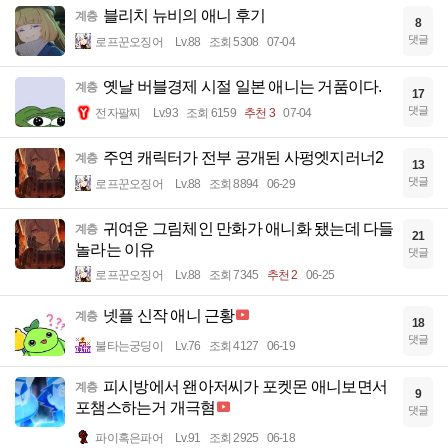
블리치 뉴비의 애니 후기
계층
8
댓글
로프꾼오징어
Lv.88
조회 5308
07-04
옛날 버블경제 시절 일본 애니는 거품이다.
계층
17
댓글
전자팔찌
Lv.93
조회 6159
추천 3
07-04
주연 캐릭터가 전부 공개된 사펑엣지러너2
계층
13
댓글
로프꾼오징어
Lv.88
조회 8894
06-29
귀여운 그림체인 만화가 애니화 됐는데 다들
계층
21
놀라는 이유
댓글
로프꾼오징어
Lv.88
조회 7345
추천 2
06-25
넷플 신작 애니 근황
계층
18
댓글
불타는궁딩이
Lv.76
조회 4127
06-19
피시방에서 왠아저씨가 포켓몬 애니보면서
계층
9
포챔스하는거 개극혐
댓글
파이혹은파어
Lv.91
조회 2925
06-18