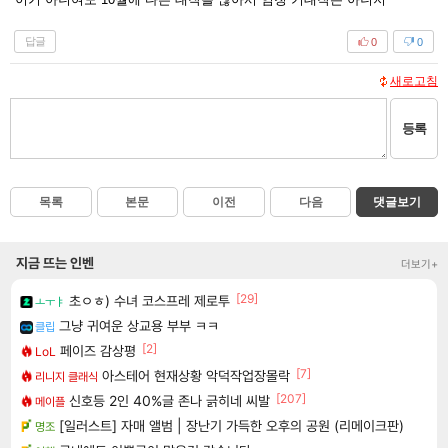
답글
0
0
새로고침
등록
목록
본문
이전
다음
댓글보기
지금 뜨는 인벤
더보기+
[29]
초ㅇㅎ) 수녀 코스프레 제로투
ㅗㅜㅑ
그냥 귀여운 상교용 부부 ㅋㅋ
클립
[2]
페이즈 감상평
LoL
[7]
아스테어 현재상황 악덕작업장몰락
리니지 클래식
[207]
신호등 2인 40%글 존나 긁히네 씨발
메이플
[일러스트] 자매 앨범 | 장난기 가득한 오후의 공원 (리메이크판)
명조