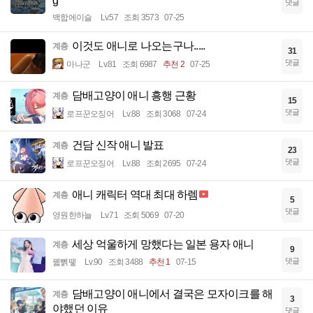
g
댓글
백합에이슬
Lv.57
조회 3573
07-25
이것도 애니로 나오는구나.....
계층
31
댓글
마나군
Lv.81
조회 6987
추천 2
07-25
담배고양이 애니 흥행 근황
계층
15
댓글
로프꾼오징어
Lv.88
조회 3068
07-24
건담 신작 애니 발표
계층
23
댓글
로프꾼오징어
Lv.88
조회 2695
07-24
애니 캐릭터 역대 최대 하렘
계층
5
댓글
영원한하늘
Lv.71
조회 5069
07-20
세상 억울하게 망했다는 일본 용자 애니
계층
9
댓글
꿻뻵뗗
Lv.90
조회 3488
추천 1
07-15
담배고양이 애니에서 결국은 모자이크를 해
계층
3
야했던 이유
댓글