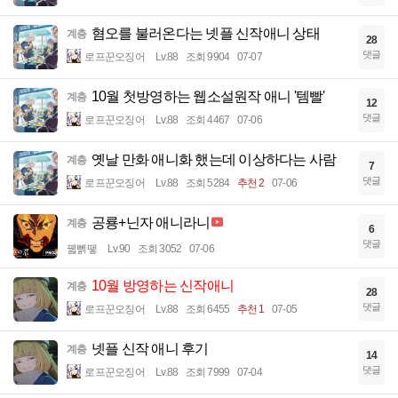
혐오를 불러온다는 넷플 신작애니 상태
계층
28
댓글
로프꾼오징어
Lv.88
조회 9904
07-07
10월 첫방영하는 웹소설원작 애니 '템빨'
계층
12
댓글
로프꾼오징어
Lv.88
조회 4467
07-06
옛날 만화 애니화 했는데 이상하다는 사람
계층
7
댓글
로프꾼오징어
Lv.88
조회 5284
추천 2
07-06
공룡+닌자 애니라니
계층
6
댓글
꿻뻵뗗
Lv.90
조회 3052
07-06
10월 방영하는 신작애니
계층
28
댓글
로프꾼오징어
Lv.88
조회 6455
추천 1
07-05
넷플 신작 애니 후기
계층
14
댓글
로프꾼오징어
Lv.88
조회 7999
07-04