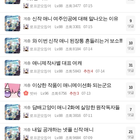
로프꾼오징어
Lv.88
조회 3477
07-15
신작 애니 여주인공에 대해 말나오는 이유
계층
9
댓글
로프꾼오징어
Lv.88
조회 3301
07-15
와 이번 신작 애니 된장통 흔들리는거 보소!!!
계층
10
댓글
로프꾼오징어
Lv.88
조회 8184
07-14
애니제작사별 대표 여캐
계층
31
댓글
로프꾼오징어
Lv.88
조회 5843
추천 4
07-14
이상한 작품이 애니메이션화 되는군요
계층
10
댓글
벗바
Lv.96
조회 6756
추천 3
07-13
담배고양이 애니 2화에 실망한 원작독자들
계층
7
댓글
로프꾼오징어
Lv.88
조회 3816
07-11
내일 공개하는 넷플 신작 애니
계층
21
댓글
로프꾼오징어
Lv.88
조회 9684
07-09