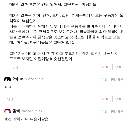
메카니컬한 부분은 전혀 없어서, 그냥 마신, 마장기물.
메카니컬뽕은 기어, 엔진, 모터, 스팀, 기계공학에서 오는 구동계의 물
리력이 핵심인데,
이를 극대화하기 위해서 일부러 내부 구동계를 보여주거나, 기어나 나
사가 돌아가는 걸 구체적으로 보여주거나, 금속마찰에 의한 불꽃이 튀
는걸 보여주거나 금속감을 강조하고 냉각스팀배출을 이펙트로 쓰는
데, 마신물, 마장기물들은 그딴거 없음.
그냥 거신이라고 해서 '메카' 라고 부르기엔, '메카'도 아니잖음 딱히.
구조로 보자면 아칸이랑 비슷한걸텐데.
답글
0
0
2sjun
26-07-05 16:21
신고
|
공감 확인
ㅇㅇ
답글
0
0
딸바
26-07-05 17:29
신고
|
공감 확인
예전 작화가 더 나은거같음