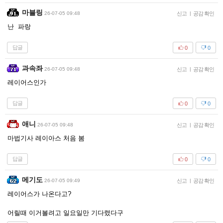
마블링
26-07-05 09:48
신고
|
공감 확인
난 파랑
답글
0
0
과속좌
26-07-05 09:48
신고
|
공감 확인
레이어스인가
답글
0
0
애니
26-07-05 09:48
신고
|
공감 확인
마법기사 레이아스 처음 봄
답글
0
0
메기도
26-07-05 09:49
신고
|
공감 확인
레이어스가 나온다고?
어릴때 이거볼려고 일요일만 기다렸다구