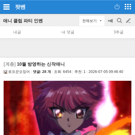
팟벤
애니 클립 파티 인벤
전체보기
공
검
글
지
색
내글
내 댓글
3추글
on/off
쓰
기
[계층]
10월 방영하는 신작애니
로프꾼오징어
댓글: 28 개
조회:
6454
추천:
1
2026-07-05 09:46:40