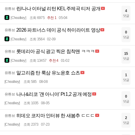
린/나나 이터널 리턴 KEL 주제곡 티저 공개
유튜브
4
댓글
[Cheatkey]
조회 6975
추천 1
05-04
2026 파트너스 데이 공식 하이라이트 영상
유튜브
0
댓글
[Cheatkey]
조회 3564
02-09
롯데리아 공식 광고 찍은 침착맨 ㅋㅋㅋ
유튜브
15
댓글
[Cheatkey]
조회 13457
추천 4
01-02
알고리즘 탄 룩삼 유노윤호 쇼츠
유튜브
1
댓글
[Cheatkey]
조회 585
08-08
나나&리코 '걘 아니야' Pt 1,2 공개 예정
유튜브
0
댓글
[Cheatkey]
조회 1035
08-05
히데오 코지마 인터뷰 한 새봄추 ㄷㄷㄷ
유튜브
2
댓글
[Cheatkey]
조회 2373
07-23