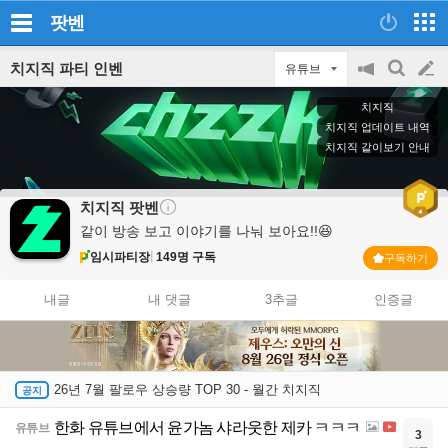
팟벤
치지직 파티 인벤
유튜브
공
검
글
지
색
치지직
on/off
쓰
치지직 업데이트 내역
치지직 같이보기 안내
기
치지직
팟벤
같이 방송 보고 이야기를 나눠 보아요!!😆
임시파티장
149명 구독
구독하기
내글
내 댓글
3추글
인증글
26년 7월 팔로우 상승량 TOP 30 - 월간 치지직
한화 유튜브에서 윤가놈 샤라웃한 제카 ㅋㅋㅋ
유튜브
3