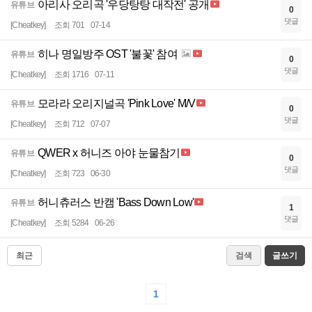
아리사 오리곡 '우당탕탕 대작전' 공개
유튜브
0
댓글
[Cheatkey]
조회 701
07-14
히나 명일방주 OST '불꽃' 참여
유튜브
0
댓글
[Cheatkey]
조회 1716
07-11
모라라 오리지널곡 'Pink Love' M/V
유튜브
0
댓글
[Cheatkey]
조회 712
07-07
QWER x 허니즈 아야 눈물참기
유튜브
0
댓글
[Cheatkey]
조회 723
06-30
허니츄러스 반캠 'Bass Down Low'
유튜브
1
댓글
[Cheatkey]
조회 5284
06-26
최근
검색
글쓰기
1