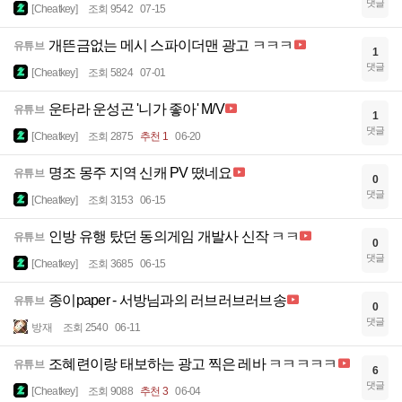
댓글
[Cheatkey]
조회 9542
07-15
개뜬금없는 메시 스파이더맨 광고 ㅋㅋㅋ
유튜브
1
댓글
[Cheatkey]
조회 5824
07-01
운타라 운성곤 '니가 좋아' M/V
유튜브
1
댓글
[Cheatkey]
조회 2875
추천 1
06-20
명조 몽주 지역 신캐 PV 떴네요
유튜브
0
댓글
[Cheatkey]
조회 3153
06-15
인방 유행 탔던 동의게임 개발사 신작 ㅋㅋ
유튜브
0
댓글
[Cheatkey]
조회 3685
06-15
종이paper - 서방님과의 러브러브러브송
유튜브
0
댓글
방재
조회 2540
06-11
조혜련이랑 태보하는 광고 찍은 레바 ㅋㅋㅋㅋㅋ
유튜브
6
댓글
[Cheatkey]
조회 9088
추천 3
06-04