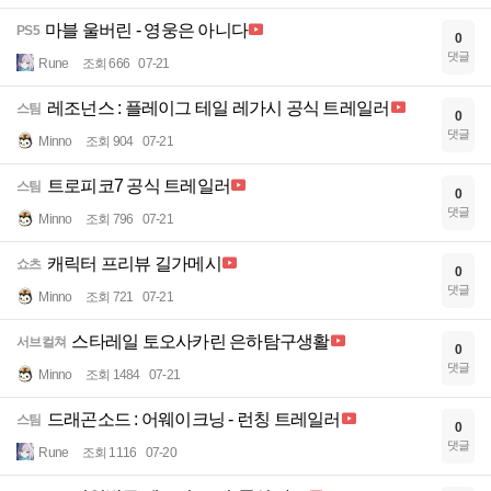
마블 울버린 - 영웅은 아니다
PS5
0
댓글
Rune
조회 666
07-21
레조넌스 : 플레이그 테일 레가시 공식 트레일러
스팀
0
댓글
Minno
조회 904
07-21
트로피코7 공식 트레일러
스팀
0
댓글
Minno
조회 796
07-21
캐릭터 프리뷰 길가메시
쇼츠
0
댓글
Minno
조회 721
07-21
스타레일 토오사카린 은하탐구생활
서브컬쳐
0
댓글
Minno
조회 1484
07-21
드래곤소드 : 어웨이크닝 - 런칭 트레일러
스팀
0
댓글
Rune
조회 1116
07-20