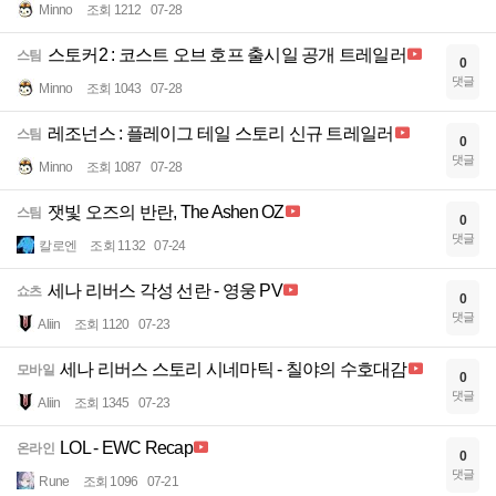
Minno
조회 1212
07-28
스토커2 : 코스트 오브 호프 출시일 공개 트레일러
스팀
0
댓글
Minno
조회 1043
07-28
레조넌스 : 플레이그 테일 스토리 신규 트레일러
스팀
0
댓글
Minno
조회 1087
07-28
잿빛 오즈의 반란, The Ashen OZ
스팀
0
댓글
칼로엔
조회 1132
07-24
세나 리버스 각성 선란 - 영웅 PV
쇼츠
0
댓글
Aliin
조회 1120
07-23
세나 리버스 스토리 시네마틱 - 칠야의 수호대감
모바일
0
댓글
Aliin
조회 1345
07-23
LOL - EWC Recap
온라인
0
댓글
Rune
조회 1096
07-21