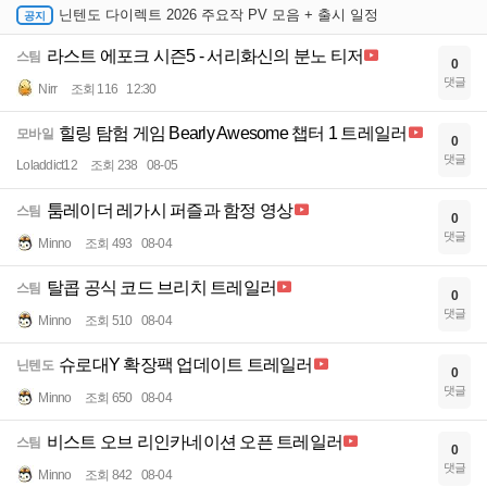
닌텐도 다이렉트 2026 주요작 PV 모음 + 출시 일정
라스트 에포크 시즌5 - 서리화신의 분노 티저
스팀
0
댓글
Nirr
조회 116
12:30
힐링 탐험 게임 Bearly Awesome 챕터 1 트레일러
모바일
0
댓글
Loladdict12
조회 238
08-05
툼레이더 레가시 퍼즐과 함정 영상
스팀
0
댓글
Minno
조회 493
08-04
탈콥 공식 코드 브리치 트레일러
스팀
0
댓글
Minno
조회 510
08-04
슈로대Y 확장팩 업데이트 트레일러
닌텐도
0
댓글
Minno
조회 650
08-04
비스트 오브 리인카네이션 오픈 트레일러
스팀
0
댓글
Minno
조회 842
08-04