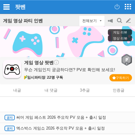
팟벤
게임 영상 파티 인벤
전체보기
공
검
글
지
색
게임 리뷰
on/off
쓰
영상 리뷰
기
게임 영상
팟벤
무슨 게임인지 궁금하다면? PV로 확인해 보세요!
임시파티장
22명 구독
구독하기
내글
내 댓글
3추글
인증글
써머 게임 페스트 2026 주요작 PV 모음 + 출시 일정
엑스박스 게임쇼 2026 주요작 PV 모음 + 출시 일정