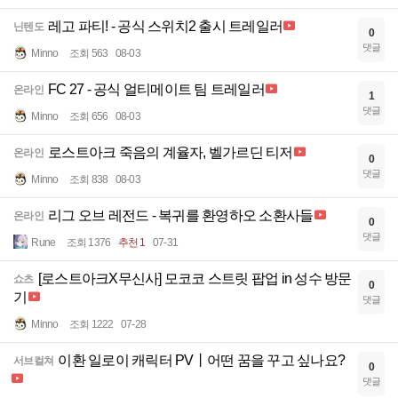
레고 파티! - 공식 스위치2 출시 트레일러
닌텐도
0
댓글
Minno
조회 563
08-03
FC 27 - 공식 얼티메이트 팀 트레일러
온라인
1
댓글
Minno
조회 656
08-03
로스트아크 죽음의 계율자, 벨가르딘 티저
온라인
0
댓글
Minno
조회 838
08-03
리그 오브 레전드 - 복귀를 환영하오 소환사들
온라인
0
댓글
Rune
조회 1376
추천 1
07-31
[로스트아크X무신사] 모코코 스트릿 팝업 in 성수 방문
쇼츠
0
기
댓글
Minno
조회 1222
07-28
이환 일로이 캐릭터 PV丨어떤 꿈을 꾸고 싶나요?
서브컬쳐
0
댓글