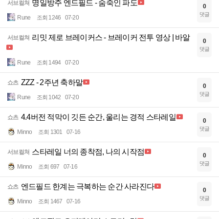
명일방주 엔드필드 - 숨죽인 파도
서브컬쳐
0
댓글
Rune
조회 1246
07-20
리밋 제로 브레이커스 - 브레이커 전투 영상 | 바알
서브컬쳐
0
댓글
Rune
조회 1494
07-20
ZZZ - 2주년 축하말
쇼츠
0
댓글
Rune
조회 1042
07-20
4.4버전 적막이 깃든 순간, 울리는 경적 스타레일
쇼츠
0
댓글
Minno
조회 1301
07-16
스타레일 너의 종착점, 나의 시작점
서브컬쳐
0
댓글
Minno
조회 697
07-16
엔드필드 한계는 극복하는 순간 사라진다
쇼츠
0
댓글
Minno
조회 1467
07-16