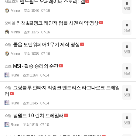
엔드필드 오퍼레이터 스토리 : 결
서브컬쳐
0
댓글
Minno
조회 1048
07-16
라챗&클랭크 레인저 럼블 사전 예약 영상
모바일
0
댓글
Minno
조회 1376
07-16
콜옵 모던워페어4 무기 제작 영상
스팀
0
댓글
Minno
조회 1038
07-16
MSI - 결승 승리의 순간
쇼츠
0
댓글
Rune
조회 1164
07-14
그랑블루 판타지 리링크 엔드리스 라그나로크 트레일
스팀
0
러
댓글
Rune
조회 1345
07-14
팰월드 1.0 런치 트레일러
스팀
0
댓글
Rune
조회 1816
07-10