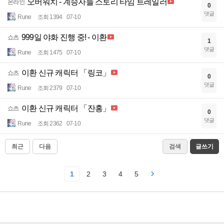
오버워치 - 계승자들 스토리 타임 트레일러
온라인
0
댓글
Rune
조회 1394
07-10
999일 야화 진행 중! - 이환
쇼츠
1
댓글
Rune
조회 1475
07-10
이환 신규 캐릭터 「링코」
쇼츠
0
댓글
Rune
조회 2379
07-10
이환 신규 캐릭터 「잔홍」
쇼츠
0
댓글
Rune
조회 2362
07-10
최근
다음
검색
글쓰기
1
2
3
4
5