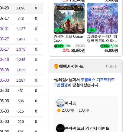
1%
738,540원
33,000원
04-20
1,696
0
07-17
743
0
07-01
1,137
0
커세어 코브 Corsair
그랑블루 판타지 리
05-27
1,491
1
Cove
링크 엔드리스 라그
나로크 Granblue Fa
10%
39,900
7,000
ntasy Relink Endless
05-17
1,375
0
25%
29,920원
66,800원
Ragnarok
05-16
1,245
0
혜택.아이마트
더보기+
05-08
1,819
3
설레임v
님께서
로블록스 기프트카드
05-03
1,287
0
1만원권
에 당첨되셨습니다.
미오몬도
아기쿠키
eksxo
칠부
어느덧
동작그만
영웅97
우는무
유리별
나무아래쉼터
달빛아이
밍끼
해무
스태지
안드레아
어느날
꺽다리아조씨
농업코코
꾸링내
님께서
님께서
님께서
님께서
님께서
님께서
님께서
님께서
님께서
님께서
님께서
님께서
님께서
님께서
님께서
님께서
님께서
네이버페이 1만원
로블록스 기프트카드
엘든 링 밤의 통치자
님께서
님께서
디스코 엘리시움 최종판
엘든 링 밤의 통치자
네이버페이 1만원
로블록스 기프트카드
(본편포함) 데이브 더
네이버페이 1만원
로블록스 기프트카드
인투 더 브리치
엘든 링 밤의 통치자
(본편포함) 데이브 더
(본편포함) 데이브 더
드래곤 퀘스트 XI S
파이어걸 핵 앤
몬스터 헌터 라이즈 +
로블록스
로블록스
05-03
451
0
디럭스 에디션 (스팀코드)
다이버 인 더 정글 번들 (스팀코드)
(스팀코드)
교환권
디럭스 에디션 (스팀코드)
다이버 인 더 정글 번들 (스팀코드)
(스팀코드)
교환권
1만원권
기프트카드 1만 5천원권
지나간 시간을 찾아서 데피니티브
2만원권
디럭스 에디션 (스팀코드)
다이버 인 더 정글 번들 (스팀코드)
스플래시 레스큐 DX (스팀코드)
교환권
기프트카드 1만원권
선브레이크 (스팀코드)
8천원권
에 당첨되셨습니다.
에 당첨되셨습니다.
에 당첨되셨습니다.
에 당첨되셨습니다.
를 교환.
를 교환.
에 당첨되셨습니다.
에 당첨되셨습니다.
에
를 교환.
를 교환.
에
에
에
에
에
에
에
05-03
당첨되셨습니다.
당첨되셨습니다.
당첨되셨습니다.
당첨되셨습니다.
에디션 (스팀코드)
당첨되셨습니다.
당첨되셨습니다.
당첨되셨습니다.
당첨되셨습니다.
를 교환.
586
0
애니모
2000이니
·
100베니
05-03
515
0
05-03
916
0
특파원 모집 외 상시 이벤트
05-03