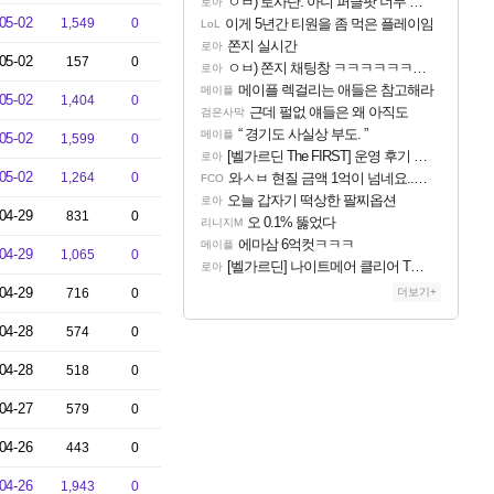
ㅇㅂ) 로사단: 아니 퍼클팟 너무 심하네 예의가 없어(?)
로아
05-02
1,549
0
이게 5년간 티원을 좀 먹은 플레이임
LoL
쫀지 실시간
로아
05-02
157
0
ㅇㅂ) 쫀지 채팅창 ㅋㅋㅋㅋㅋㅋㅋㅋㅋㅋㅋ
로아
메이플 렉걸리는 애들은 참고해라
메이플
05-02
1,404
0
근데 펄없 얘들은 왜 아직도
검은사막
“ 경기도 사실상 부도. ”
메이플
05-02
1,599
0
[벨가르딘 The FIRST] 운영 후기 + 1~3위 공대 축하 Ai짤
로아
05-02
1,264
0
와ㅅㅂ 현질 금액 1억이 넘네요..다들 꼭 해보십셔ㅁㅊ
FCO
오늘 갑자기 떡상한 팔찌옵션
로아
04-29
831
0
오 0.1% 뚫었다
리니지M
에마삼 6억컷ㅋㅋㅋ
메이플
04-29
1,065
0
[벨가르딘] 나이트메어 클리어 TOP10 알려드립니다.
로아
04-29
716
0
더보기+
04-28
574
0
04-28
518
0
04-27
579
0
04-26
443
0
04-26
1,943
0