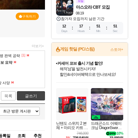
모집
아스오라 CBT 모집
08.19
구독하기
참가자 모집까지 남은 기간
12
17
51
50
Days
Hours
Min
Sec
더보기+
게임 핫딜 (PC/스팀)
스토어+
[1]
용병 완벽 공략
H
정보 요약
H
커세어 코브 출시 기념 할인!
해적'섬'을 발전시키자!
할인&네이버혜택으로 만나보세요!
인벤게임즈 8월 특별 할인!
드래곤소드: 어웨이크닝 입점!
문명 7 특별 할인!
귀무자: 검의 길 예약 판매 중!
비스트 오브 리인카네이션 정식 출시!
더 렐릭 퍼스트 가디언 정식 출시
베데스다 40주년 기념 할인 중!
마블 투혼 파이팅 소울즈 예약 판매 중!
캡콤 프렌차이즈 할인 진행 중!
캡콤 일부 상품 상시 할인
스타워즈 은하계 레이서
로블록스 기프트 카드 공식 입점
장 사양
H
인기 퍼블리셔 모음!
스팀으로 만나는 드래곤소드!
조선&고려 DLC 출시 예정
10% 할인과
게임프릭 신작 IP
설화x하드코어 액션!
베데스다의 명작들을
마블 히어로 총 출동&화려한 격투!
몬헌, 바하 등 인기 IP를
몬헌 와일즈 & 드래곤즈 도그마2
인벤게임즈에서 10% 추가 적립
Robux를 가장 안전하고
최대 90% 할인가를 만나보세요!
네이버혜택과 함께 만나보세요!
50%할인&추가 적립까지!
이니&베니 혜택까지!
네이버 혜택가와 함께 예약하세요!
네이버페이 혜택과 만나보세요!
40주년 프로모션으로 만나보세요!
네이버 포인트 혜택까지!
할인가에 만나보세요!
일부 에디션 상시 할인!
혜택으로 예약 판매 중
편안하게 충전하세요
목록
글쓰기
닌텐도 스위치 2 본
드래곤소드 어웨이
체 + 마리오 카트 월
크닝 DragonSword A
드
wakening
746,000
10%
등록일
조회
추천