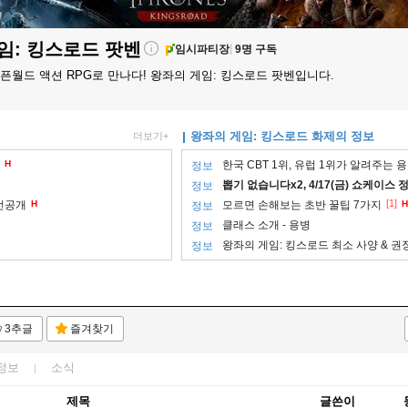
임: 킹스로드
팟벤
임시파티장
9명 구독
오픈월드 액션 RPG로 만나다! 왕좌의 게임: 킹스로드 팟벤입니다.
왕좌의 게임: 킹스로드 화제의 정보
더보기+
H
한국 CBT 1위, 유럽 1위가 알려주는 
정보
뽑기 없습니다x2, 4/17(금) 쇼케이스 
정보
[1]
 선공개
H
모르면 손해보는 초반 꿀팁 7가지
H
정보
클래스 소개 - 용병
정보
왕좌의 게임: 킹스로드 최소 사양 & 권
정보
3추글
즐겨찾기
정보
소식
제목
글쓴이