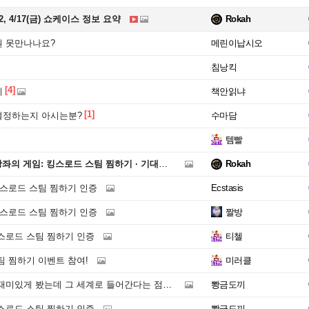
, 4/17(금) 쇼케이스 정보 요약
Rokah
 못만나나요?
메린이납시오
침낭킥
[4]
데
책안읽냐
[1]
설정하는지 아시는분?
수마담
템빨
게임: 킹스로드 스팀 찜하기 · 기대평 댓글 이벤트 당첨자 안내
Rokah
킹스로드 스팀 찜하기 인증
Ecstasis
킹스로드 스팀 찜하기 인증
짤방
스로드 스팀 찜하기 인증
티첼
팀 찜하기 이벤트 참여!
미러클
있게 봤는데 그 세계로 들어간다는 점이 기대됨
뽱금도끼
스로드 스팀 찜하기 인증
뽱금도끼