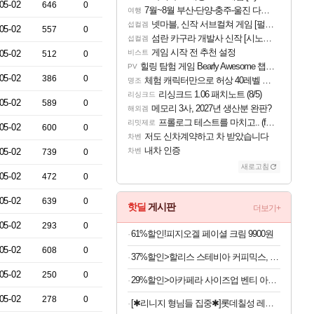
05-02
646
0
7월~8월 부산-단양-충주-울진 다녀왔어요~
여행
넷마블, 신작 서브컬쳐 게임 [펄 인 블루] 티저 사이트 오픈
섭컬겜
05-02
557
0
섬란 카구라 개발사 신작 [시노비 넥서스] 연내 출시 예정
섭컬겜
게임 시작 전 추천 설정
05-02
비스트
512
0
힐링 탐험 게임 Bearly Awesome 챕터 1 트레일러
PV
05-02
386
0
체험 캐릭터만으로 허상 40레벨 하이와티아 5분 컷!｜에이메스·린네·모니에 명함
명조
리싱크드 1.06 패치노트 (8/5)
리싱크드
05-02
589
0
메모리 3사, 2027년 생산분 완판?
해외겜
프롤로그 테스트를 마치고.. (feat. 리아)
리밋제로
05-02
600
0
저도 신차계약하고 차 받았습니다
차벤
내차 인증
05-02
차벤
739
0
새로고침
05-02
472
0
05-02
639
0
핫딜
게시판
더보기+
05-02
293
0
61%할인!피지오겔 페이셜 크림 9900원
05-02
608
0
37%할인>할리스 스테비아 커피믹스, 9.5g, 100개입, 1개
05-02
250
0
29%할인>아카페라 사이즈업 벤티 아메리카노, 600ml, 24개
05-02
278
0
[✱리니지 형님들 집중✱]롯데칠성 레쓰비 마일드, 175ml, 30캔