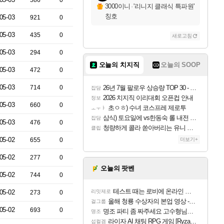
586
0
3000이니
·
'리니지 클래식 특파원'
칭호
05-03
921
0
05-03
435
0
새로고침
05-03
294
0
오늘의 치지직
오늘의 SOOP
05-03
472
0
05-03
714
0
26년 7월 팔로우 상승량 TOP 30 - 월간 치지직
잡담
2026 치지직 이리대회 오픈컵 안내
정보
05-03
660
0
초ㅇㅎ) 수녀 코스프레 제로투
ㅗㅜㅑ
삼식) 토요일에 vs한동숙 롤 내전 예정
잡담
05-03
476
0
청량하게 콜라 쏟아버리는 유니 ㅋㅋㅋ
클립
05-02
655
0
더보기+
05-02
277
0
오늘의 팟벤
05-02
744
0
테스트 때는 로비에 온라인 기능이 있는데
05-02
리밋제로
273
0
올해 청룡 수상자의 본업 영상 - 스테이씨 윤
걸그룹
05-02
693
0
명조 파티 좀 짜주세요 고수형님들…
명조
라이자 AI 채팅 RPG 게임 [RyzaChat: AI] 공개
섭컬겜