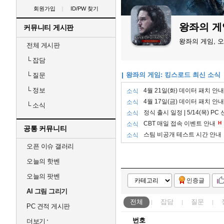
회원가입
ID/PW 찾기
왕좌의 게
커뮤니티 게시판
왕좌의 게임, 
전체 게시판
└
잡담
왕좌의 게임: 킹스로드 최신 소식
└
질문
└
정보
4월 21일(화) 데이터 패치 안내
소식
4월 17일(금) 데이터 패치 안내
소식
└
소식
정식 출시 일정 | 5/14(목) PC
소식
CBT 매일 접속 이벤트 안내
H
소식
공통 커뮤니티
스팀 비공개 테스트 시간 안내
소식
오픈 이슈 갤러리
오늘의 핫벤
오늘의 팟벤
인증글
AI 그림 그리기
전체
잡담
질문
PC 견적 게시판
번호
더보기