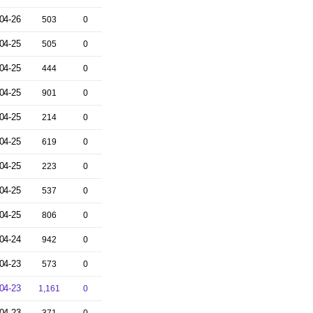
04-26
503
0
04-25
505
0
04-25
444
0
04-25
901
0
04-25
214
0
04-25
619
0
04-25
223
0
04-25
537
0
04-25
806
0
04-24
942
0
04-23
573
0
04-23
1,161
0
04-23