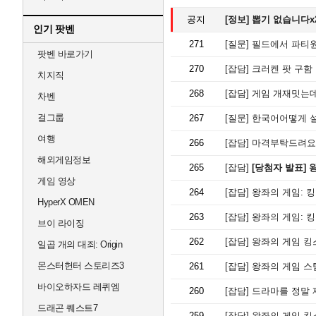
공지
[정보]
뽑기 없습니다x2
인기 팟벤
271
[질문]
필드에서 파티원
팟벤 바로가기
270
[잡담]
크러켄 팟 구함
치지직
268
[잡담]
게임 개재밋는
차벤
걸그룹
267
[질문]
한국어어떻게 
여행
266
[잡담]
마격부탁드려요
해외게임정보
265
[잡담]
[당첨자 발표] 왕좌의 
게임 영상
264
[잡담]
왕좌의 게임: 
HyperX OMEN
263
[잡담]
왕좌의 게임: 
브이 라이징
262
[잡담]
왕좌의 게임 킹
일곱 개의 대죄: Origin
몬스터헌터 스토리즈3
261
[잡담]
왕좌의 게임 스
바이오하자드 레퀴엠
260
[잡담]
드라마를 정말 재미
드래곤 퀘스트7
259
[잡담]
왕좌의 게임 킹