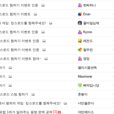
스로드 찜하기 이벤트 인증
찐짜허니
스로드 찜하기 이벤트
Enun
 게임: 킹스로드를 찜해주세요!
물아일심체
스로드 찜하기 이벤트 인증
Kycoo
킹스로드 찜하기 이벤트 인증
레전드
킹스로드 찜하기 이벤트 인증
철무린
킹스로드 찜하기 이벤트 참여~
영정
하기
엘리시움솬독
하기
Maximone
하기
삐약입니당
킹스로드 스팀 찜하기
춘봉이
에서 왕좌의 게임: 킹스로드를 찜해주세요!
너만을쏜다
[1]
, 유럽 1위가 알려주는 용병 완벽 공략
야만에이스