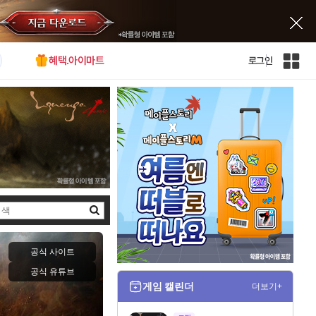
혜택.아이마트
로그인
인
벤
전
체
사
이
트
맵
검
색
공식 사이트
공식 유튜브
게임 캘린더
더보기+