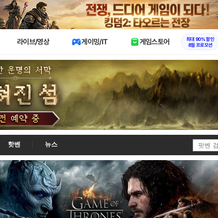
X
최대 90% 할인
라이브/영상
게이밍/IT
게임스토어
8월 프로모션
핫벤
뉴스