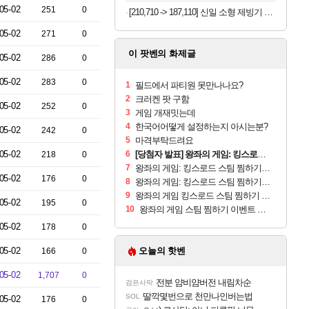
05-02
251
0
[210,710 -> 187,110] 신일 소형 제빙기 본품
05-02
271
0
이 팟벤의 화제글
05-02
286
0
05-02
283
0
1
필드에서 파티원 못만나나요?
2
크러켄 팟 구함
05-02
252
0
3
게임 개재밋는데
4
한국어어떻게 설정하는지 아시는분?
05-02
242
0
5
마격부탁드려요
05-02
6
[당첨자 발표] 왕좌의 게임: 킹스로드 스팀 찜하기 · 기대평 댓글 이벤트 당첨자 안내
218
0
7
왕좌의 게임: 킹스로드 스팀 찜하기 인증
05-02
176
0
8
왕좌의 게임: 킹스로드 스팀 찜하기 인증
9
왕좌의 게임 킹스로드 스팀 찜하기 인증
05-02
195
0
10
왕좌의 게임 스팀 찜하기 이벤트 참여!
05-02
178
0
05-02
오늘의 핫벤
166
0
05-02
1,707
0
전분 얌비얌버전 내림차순
검은사막
딸깍몇번으로 천만나인버는법
SOL
05-02
176
0