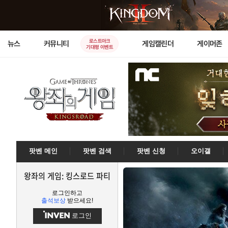
로스트아크
뉴스
커뮤니티
게임캘린더
게이머존
기대평 이벤트
팟벤 메인
팟벤 검색
팟벤 신청
오이갤
왕좌의 게임: 킹스로드 파티
로그인하고
출석보상
받으세요!
로그인