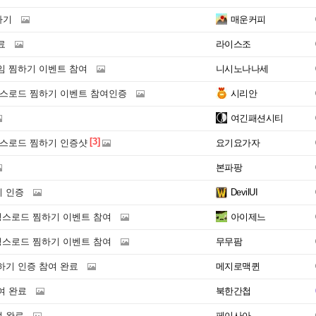
하기
매운커피
료
라이스조
임 찜하기 이벤트 참여
니시노나나세
킹스로드 찜하기 이벤트 참여인증
시리안
여긴패션시티
[3]
킹스로드 찜하기 인증샷
요기요가자
본파팡
 인증
DevilUI
킹스로드 찜하기 이벤트 참여
아이제느
킹스로드 찜하기 이벤트 참여
무무팜
하기 인증 참여 완료
메지로맥퀸
여 완료
북한간첩
 완료
페이사아