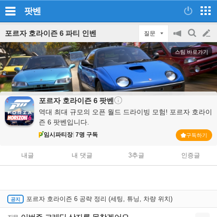
팟벤
포르자 호라이즌 6 파티 인벤
질문
공
검
글
지
색
스팀 바로가기
on/off
쓰
기
포르자 호라이즌 6
팟벤
역대 최대 규모의 오픈 월드 드라이빙 모험! 포르자 호라이
즌 6 팟벤입니다.
임시파티장
7명 구독
구독하기
내글
내 댓글
3추글
인증글
포르자 호라이즌 6 공략 정리 (세팅, 튜닝, 차량 위치)