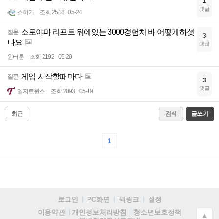
1
댓글
스하기
조회 2518
05-24
소토야마 리프트 위에있는 3000경험치 바 어떻게하셧
질문
3
나요
댓글
윈터룬
조회 2192
05-20
게임 시작할때마다
질문
3
댓글
엘지트윈스
조회 2093
05-19
최근
검색
글쓰기
1
로그인
PC화면
퀵링크
설정
청소년보호정책
이용약관
개인정보처리방침
▲