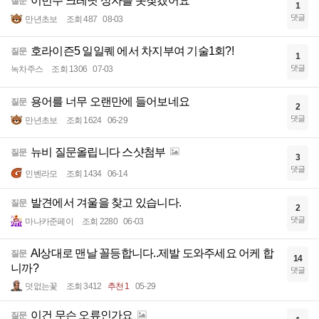
이번주 크레딧 상자를 못찾겠어요
질문
1
댓글
만년초보
조회 487
08-03
호라이즌5 일일퀘 에서 차지부여 기술1회?!
질문
1
댓글
녹차주스
조회 1306
07-03
용어를 너무 오랜만에 들어보네요
질문
2
댓글
만년초보
조회 1624
06-29
뉴비 질문올립니다 스샷첨부
질문
3
댓글
인벤라모
조회 1434
06-14
발견에서 겨울을 찾고 있습니다.
질문
2
댓글
마나카준페이
조회 2280
06-03
AI상대로 맨날 꼴등합니다..제발 도와주세요 어케 합
질문
14
니까?
댓글
덧없는꽃
조회 3412
추천 1
05-29
이건 무슨 오류인가요
질문