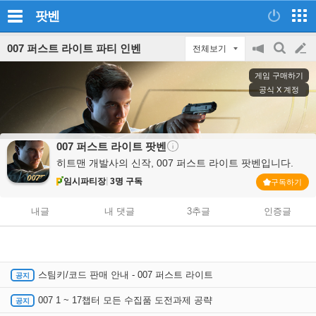
팟벤
007 퍼스트 라이트 파티 인벤
전체보기
공
검
글
지
색
게임 구매하기
on/off
쓰
공식 X 계정
기
007 퍼스트 라이트
팟벤
히트맨 개발사의 신작, 007 퍼스트 라이트 팟벤입니다.
임시파티장
3명 구독
구독하기
내글
내 댓글
3추글
인증글
스팀키/코드 판매 안내 - 007 퍼스트 라이트
007 1 ~ 17챕터 모든 수집품 도전과제 공략