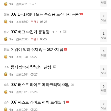
댓글
Nirr
조회 462
05-27
007 1 ~ 17챕터 모든 수집품 도전과제 공략
정보
0
댓글
Nirr
조회 6560
추천 1
05-27
007 버그 수집가 풍월량 ㅋㅋㅋ
유머
1
댓글
Nirr
조회 2080
추천 1
05-27
게임이 알려주지 않는 20가지 팁
정보
0
댓글
Nirr
조회 1941
05-27
동시접속자 5.5만명 달성
소식
1
댓글
Nirr
조회 1764
05-27
007 퍼스트 라이트 메타크리틱 88점
소식
0
댓글
Nirr
조회 1123
05-26
007 퍼스트 라이트 런치 트레일러
소식
0
댓글
Nirr
조회 1064
05-22