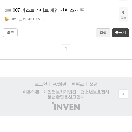
007 퍼스트 라이트 게임 간략 소개
정보
0
댓글
Nirr
조회 1429
05-18
최근
검색
글쓰기
1
로그인
PC화면
퀵링크
설정
청소년보호정책
이용약관
개인정보처리방침
▲
불법촬영물신고안내
(주)
인
벤