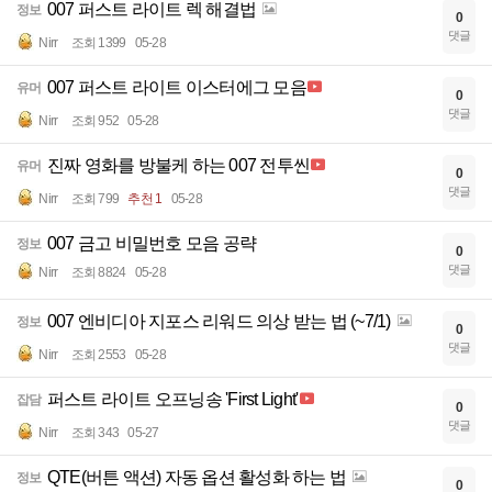
007 퍼스트 라이트 렉 해결법
정보
0
댓글
Nirr
조회 1399
05-28
007 퍼스트 라이트 이스터에그 모음
유머
0
댓글
Nirr
조회 952
05-28
진짜 영화를 방불케 하는 007 전투씬
유머
0
댓글
Nirr
조회 799
추천 1
05-28
007 금고 비밀번호 모음 공략
정보
0
댓글
Nirr
조회 8824
05-28
007 엔비디아 지포스 리워드 의상 받는 법 (~7/1)
정보
0
댓글
Nirr
조회 2553
05-28
퍼스트 라이트 오프닝송 'First Light'
잡담
0
댓글
Nirr
조회 343
05-27
QTE(버튼 액션) 자동 옵션 활성화 하는 법
정보
0