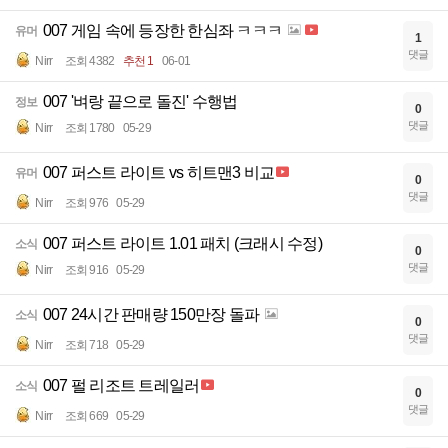
007 게임 속에 등장한 한심좌 ㅋㅋㅋ
유머
1
댓글
Nirr
조회 4382
추천 1
06-01
007 '벼랑 끝으로 돌진' 수행법
정보
0
댓글
Nirr
조회 1780
05-29
007 퍼스트 라이트 vs 히트맨3 비교
유머
0
댓글
Nirr
조회 976
05-29
007 퍼스트 라이트 1.01 패치 (크래시 수정)
소식
0
댓글
Nirr
조회 916
05-29
007 24시간 판매량 150만장 돌파
소식
0
댓글
Nirr
조회 718
05-29
007 펄 리조트 트레일러
소식
0
댓글
Nirr
조회 669
05-29