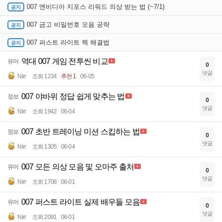
007 엔비디아 지포스 리워드 의상 받는 법 (~7/1)
007 금고 비밀번호 모음 공략
007 퍼스트 라이트 렉 해결법
역대 007 게임 전투씬 비교
유머
0
댓글
Nirr
조회 1234
추천 1
06-05
007 야바위 정답 쉽게 맞추는 법
정보
0
댓글
Nirr
조회 1942
06-04
007 초반 트레이닝 미션 스킵하는 법
정보
0
댓글
Nirr
조회 1305
06-04
007 모든 의상 모음 및 오마주 출처
유머
0
댓글
Nirr
조회 1708
06-01
007 퍼스트 라이트 실제 배우들 모음
유머
0
댓글
Nirr
조회 2091
06-01