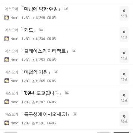
「마법에 약한 주임」
아스오라
0
댓글
Noori
Lv.89
조회 349
06-05
「기도」
아스오라
0
댓글
Noori
Lv.89
조회 334
06-05
「클레이스와 아티팩트」
아스오라
0
댓글
Noori
Lv.89
조회 353
06-05
「마법의 기원」
아스오라
0
댓글
Noori
Lv.89
조회 365
06-05
「’89년, 도쿄입니다」
아스오라
0
댓글
Noori
Lv.89
조회 307
06-05
「특구청에 어서오세요!」
아스오라
0
댓글
Noori
Lv.89
조회 391
06-05