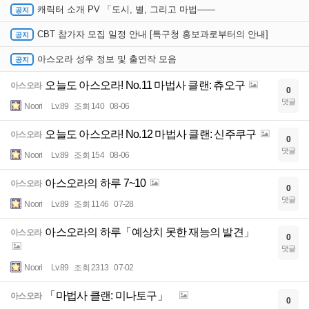
캐릭터 소개 PV 「도시, 별, 그리고 마법――
CBT 참가자 모집 일정 안내 [특구청 홍보과로부터의 안내]
아스오라 성우 정보 및 출연작 모음
오늘도 아스오라! No.11 마법사 클랜: 츄오구
아스오라
0
댓글
Noori
Lv.89
조회 140
08-06
오늘도 아스오라! No.12 마법사 클랜: 신주쿠구
아스오라
0
댓글
Noori
Lv.89
조회 154
08-06
아스오라의 하루 7~10
아스오라
0
댓글
Noori
Lv.89
조회 1146
07-28
아스오라의 하루「예상치 못한 재능의 발견」
아스오라
0
댓글
Noori
Lv.89
조회 2313
07-02
「마법사 클랜: 미나토구」
아스오라
0