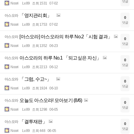
댓글
Noori
Lv.89
조회 1531
07-02
「영지관리회」
아스오라
0
댓글
Noori
Lv.89
조회 1753
07-02
[아스오라] 아스오라의 하루 No.2「시험 결과」
아스오라
0
댓글
Noori
Lv.89
조회 1352
06-23
아스오라의 하루 No.1 「되고싶은 자신」
아스오라
0
댓글
Noori
Lv.89
조회 2213
06-12
「그럼, 수고~」
아스오라
0
댓글
Noori
Lv.89
조회 1924
06-10
오늘도 아스오라! 모아보기 (8/6)
아스오라
0
댓글
Noori
Lv.89
조회 1298
06-05
「결투재판」
아스오라
0
댓글
Noori
Lv.89
조회 448
06-05