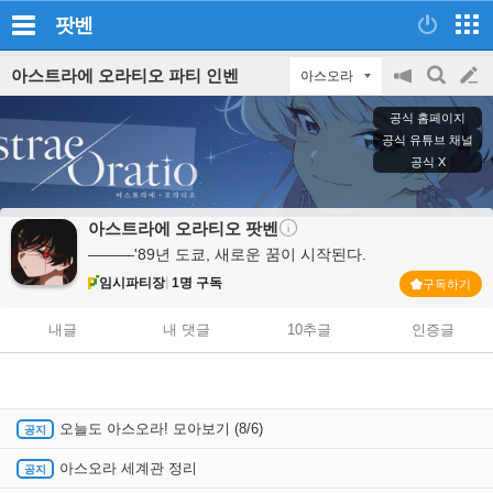
팟벤
아스트라에 오라티오 파티 인벤
아스오라
공
검
글
지
색
공식 홈페이지
on/off
쓰
공식 유튜브 채널
공식 X
기
아스트라에 오라티오
팟벤
―――'89년 도쿄, 새로운 꿈이 시작된다.
임시파티장
1명 구독
구독하기
내글
내 댓글
10추글
인증글
오늘도 아스오라! 모아보기 (8/6)
아스오라 세계관 정리