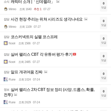
캐릭터 소개 |「신데렐라」
소식
0
댓글
Minno
조회 1640
추천 1
07-27
사건 현장 추리는 위쳐 시리즈도 생각나네요
잡담
0
댓글
Minno
조회 1109
07-27
코스커넥트의 실팰 코스프레
잡담
0
댓글
Noori
조회 1566
07-27
실버 팰리스 CBT 각 유튜버 평가·후기
잡담
0
댓글
Noori
조회 2485
07-27
알프 개귀여움 진짜
잡담
0
댓글
Rune
조회 1024
07-24
실버 팰리스 2차 CBT 정보 정리 (사양, 드롭스, 확률,
정보
0
전투)
댓글
Rune
조회 2629
07-24