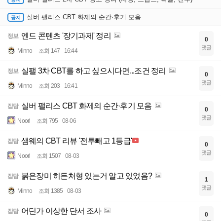
실버 팰리스 CBT 화제의 순간·후기 모음
엔드 콘텐츠 '장기과제' 정리
정보
0
댓글
Minno
조회 147
16:44
실팰 3차 CBT를 하고 싶으시다면...조건 정리
정보
0
댓글
Minno
조회 203
16:41
실버 팰리스 CBT 화제의 순간·후기 모음
잡담
0
댓글
Noori
조회 795
08-06
샘웨의 CBT 리뷰 '전투빼고 1등급'
잡담
0
댓글
Noori
조회 1507
08-03
붉은장미 히든처형 있는거 알고 있었음?
잡담
1
댓글
Minno
조회 1385
08-03
어딘가 이상한 단서 조사
잡담
0