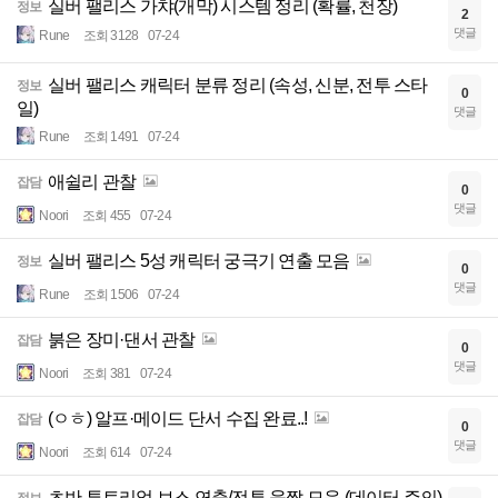
실버 팰리스 가챠(개막) 시스템 정리 (확률, 천장)
정보
2
댓글
Rune
조회 3128
07-24
실버 팰리스 캐릭터 분류 정리 (속성, 신분, 전투 스타
정보
0
일)
댓글
Rune
조회 1491
07-24
애쉴리 관찰
잡담
0
댓글
Noori
조회 455
07-24
실버 팰리스 5성 캐릭터 궁극기 연출 모음
정보
0
댓글
Rune
조회 1506
07-24
붉은 장미·댄서 관찰
잡담
0
댓글
Noori
조회 381
07-24
(ㅇㅎ) 알프·메이드 단서 수집 완료..!
잡담
0
댓글
Noori
조회 614
07-24
초반 튜토리얼 보스 연출/전투 움짤 모음 (데이터 주의)