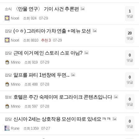
〈만물 연구〉 기이 사건 추론편
소식
1
댓글
Noori
조회 924
07-29
(ㅇㅎ) 그라티아 가챠 연출 + 메뉴 모션
잡담
20
댓글
Noori
조회 8810
추천 3
07-29
근데 이거 메인 스토리 스포 아님?
잡담
0
댓글
Minno
조회 919
07-29
알프를 파티 1번창에 두면...
잡담
0
댓글
Minno
조회 488
07-28
호텔은 주간 숙제이며 로그라이크 콘텐츠입니다
정보
0
댓글
Minno
조회 597
07-28
신시아 2세는 상호작용 모션이 따로 있네요ㅋㅋ
잡담
0
댓글
Rune
조회 1359
07-27