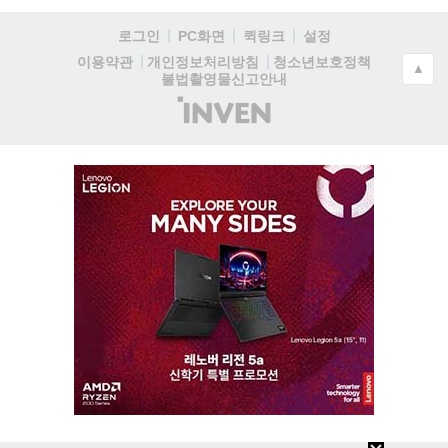
로그인
PC화면
퀵링크
설정
청소년보호정책
이용약관
개인정보처리방침
▲
불법촬영물신고안내
(주)
인
벤