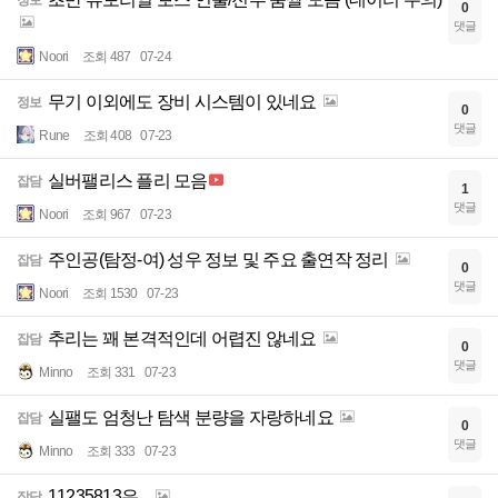
정보
0
댓글
Noori
조회 487
07-24
무기 이외에도 장비 시스템이 있네요
정보
0
댓글
Rune
조회 408
07-23
실버팰리스 플리 모음
잡담
1
댓글
Noori
조회 967
07-23
주인공(탐정-여) 성우 정보 및 주요 출연작 정리
잡담
0
댓글
Noori
조회 1530
07-23
추리는 꽤 본격적인데 어렵진 않네요
잡담
0
댓글
Minno
조회 331
07-23
실팰도 엄청난 탐색 분량을 자랑하네요
잡담
0
댓글
Minno
조회 333
07-23
11235813은...
잡담