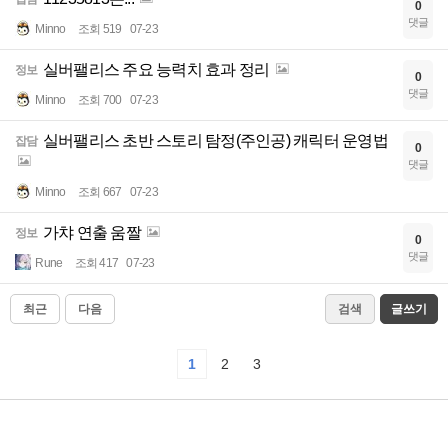
0
댓글
Minno
조회 519
07-23
실버팰리스 주요 능력치 효과 정리
정보
0
댓글
Minno
조회 700
07-23
실버팰리스 초반 스토리 탐정(주인공) 캐릭터 운영법
잡담
0
댓글
Minno
조회 667
07-23
가챠 연출 움짤
정보
0
댓글
Rune
조회 417
07-23
최근
다음
검색
글쓰기
1
2
3