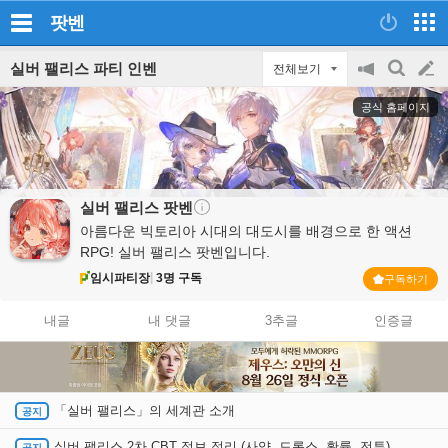
팟벤
실버 팰리스 파티 인벤
전체보기
공
검
글
지
색
공식 홈페이지
on/off
쓰
기
실버 팰리스
팟벤
아름다운 빅토리아 시대의 대도시를 배경으로 한 액션
RPG! 실버 팰리스 팟벤입니다.
임시파티장
3명 구독
구독하기
내글
내 댓글
3추글
인증글
「실버 팰리스」의 세계관 소개
실버 팰리스 2차 CBT 정보 정리 (사양, 드롭스, 확률, 전투)