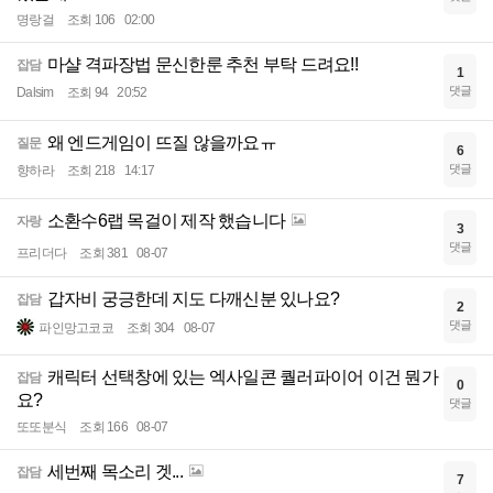
명랑걸
조회 106
02:00
마샬 격파장법 문신한룬 추천 부탁 드려요!!
잡담
1
댓글
Dalsim
조회 94
20:52
왜 엔드게임이 뜨질 않을까요ㅠ
질문
6
댓글
향하라
조회 218
14:17
소환수6랩 목걸이 제작 했습니다
자랑
3
댓글
프리더다
조회 381
08-07
갑자비 궁긍한데 지도 다깨신분 있나요?
잡담
2
댓글
파인망고코코
조회 304
08-07
캐릭터 선택창에 있는 엑사일콘 퀄러파이어 이건 뭔가
잡담
0
요?
댓글
또또분식
조회 166
08-07
세번째 목소리 겟...
잡담
7