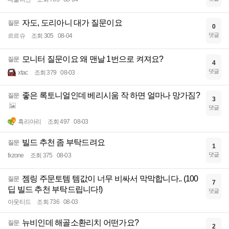
자도, 도리아니 대가 질문이요
질문
0
댓글
르르슈
조회 305
08-04
모니터 질문이요 왜 맨날 1번으로 켜져요?
질문
4
댓글
xtac
조회 379
08-03
좋은 록토니얼인데 베리시움 작 하면 얼마나 망가짐?
질문
3
댓글
흑리아리
조회 497
08-03
빌드 추천 좀 부탁드려요
질문
1
댓글
fxzone
조회 375
08-03
젬링 주문토템 템값이 너무 비싸서 막막합니다.. (100
질문
7
딥 빌드 추천 부탁드립니다!)
댓글
아웃티드
조회 736
08-03
뉴비인데 해골소환리치 어떤가요?
질문
2