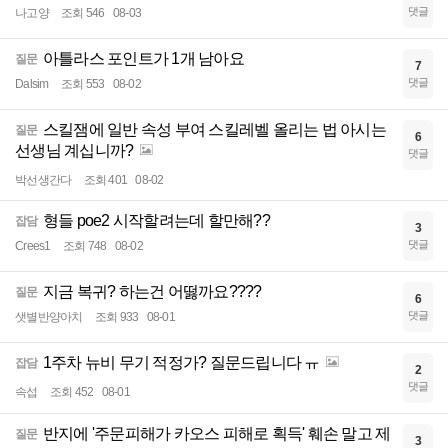
댓글
나고양
조회 546
08-03
아틀라스 포인트가 1개 남아요
질문
7
댓글
Dalsim
조회 553
08-02
스킬잼에 일반 속성 부여 스킬레벨 올리는 법 아시는
질문
6
선생님 계십니까?
댓글
박선생간다
조회 401
08-02
형들 poe2 시작할려는데 할만해??
잡담
3
댓글
Crees1
조회 748
08-02
지금 복귀? 하는건 어떯까요????
질문
6
댓글
샛별반양아치
조회 933
08-01
1주차 뉴비 무기 적정가? 질문드립니다 ㅠ
잡담
2
댓글
속섭
조회 452
08-01
반지에 '주문피해가 카오스 피해로 획득' 훼손 말고 제
질문
3