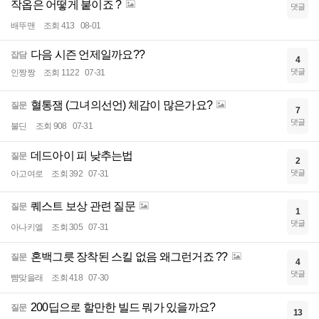
작옵은 어떻게 붙이죠 ?
댓글
배뚜맨
조회 413
08-01
다음 시즌 언제일까요??
잡담
4
댓글
인짱짱
조회 1122
07-31
혈통잼 (그녀의선언) 체감이 많은가요?
질문
7
댓글
불딘
조회 908
07-31
데드아이 피 낮추는법
질문
2
댓글
아고여로
조회 392
07-31
퀘스트 보상 관련 질문
질문
1
댓글
아나키엘
조회 305
07-31
혼백그릇 장착된 스킬 없음 왜그런거죠 ??
질문
4
댓글
뺨맞을래
조회 418
07-30
200딥으로 할만한 빌드 뭐가 있을까요?
질문
13