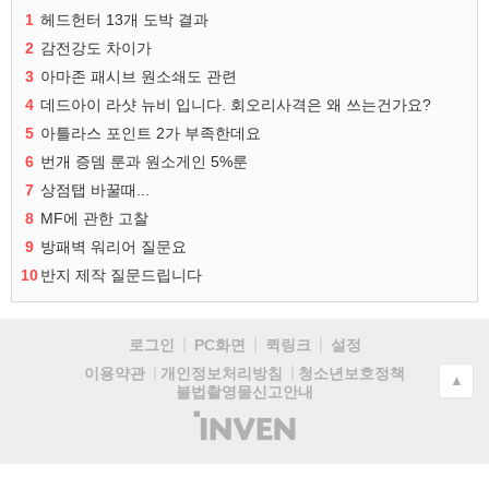
1
헤드헌터 13개 도박 결과
2
감전강도 차이가
3
아마존 패시브 원소쇄도 관련
4
데드아이 라샷 뉴비 입니다. 회오리사격은 왜 쓰는건가요?
5
아틀라스 포인트 2가 부족한데요
6
번개 증뎀 룬과 원소게인 5%룬
7
상점탭 바꿀때...
8
MF에 관한 고찰
9
방패벽 워리어 질문요
10
반지 제작 질문드립니다
로그인
PC화면
퀵링크
설정
청소년보호정책
이용약관
개인정보처리방침
▲
불법촬영물신고안내
(주)
인
벤