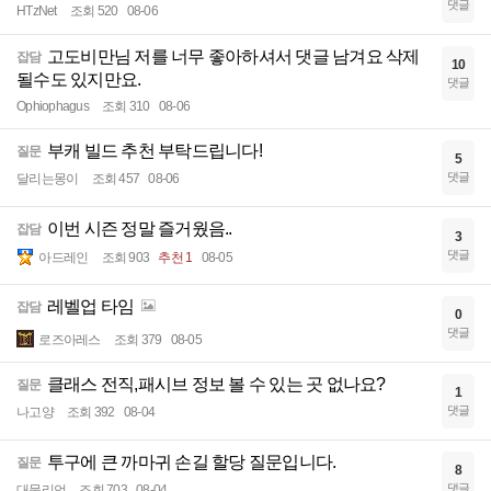
댓글
HTzNet
조회 520
08-06
고도비만님 저를 너무 좋아하셔서 댓글 남겨요 삭제
잡담
10
될수도 있지만요.
댓글
Ophiophagus
조회 310
08-06
부캐 빌드 추천 부탁드립니다!
질문
5
댓글
달리는몽이
조회 457
08-06
이번 시즌 정말 즐거웠음..
잡담
3
댓글
아드레인
조회 903
추천 1
08-05
레벨업 타임
잡담
0
댓글
로즈아레스
조회 379
08-05
클래스 전직,패시브 정보 볼 수 있는 곳 없나요?
질문
1
댓글
나고양
조회 392
08-04
투구에 큰 까마귀 손길 할당 질문입니다.
질문
8
댓글
대물리언
조회 703
08-04