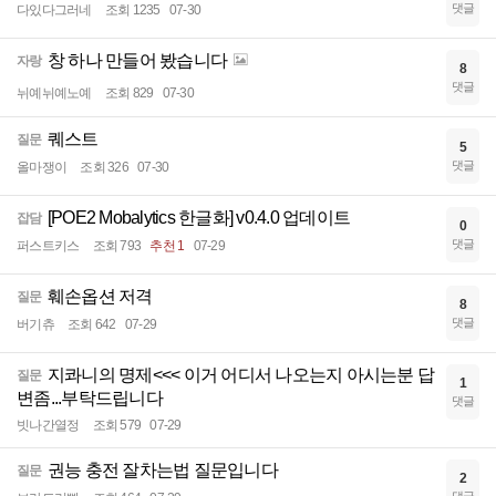
댓글
다있다그러네
조회 1235
07-30
창 하나 만들어 봤습니다
자랑
8
댓글
뉘예뉘예노예
조회 829
07-30
퀘스트
질문
5
댓글
올마쟁이
조회 326
07-30
[POE2 Mobalytics 한글화] v0.4.0 업데이트
잡담
0
댓글
퍼스트키스
조회 793
추천 1
07-29
훼손옵션 저격
질문
8
댓글
버기츄
조회 642
07-29
지콰니의 명제<<< 이거 어디서 나오는지 아시는분 답
질문
1
변좀...부탁드립니다
댓글
빗나간열정
조회 579
07-29
권능 충전 잘차는법 질문입니다
질문
2