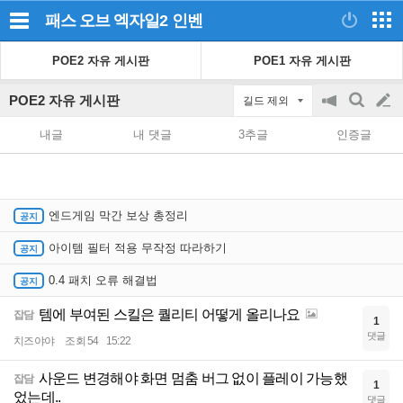
패스 오브 엑자일2
인벤
POE2 자유 게시판
POE1 자유 게시판
POE2 자유 게시판
길드 제외
공
검
글
지
색
내글
내 댓글
3추글
인증글
on/off
쓰
기
엔드게임 막간 보상 총정리
아이템 필터 적용 무작정 따라하기
0.4 패치 오류 해결법
템에 부여된 스킬은 퀄리티 어떻게 올리나요
잡담
1
댓글
치즈야야
조회 54
15:22
사운드 변경해야 화면 멈춤 버그 없이 플레이 가능했
잡담
1
었는데..
댓글