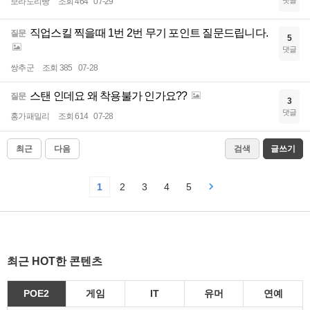
댓글
보라도리빵
조회 464
07-29
직업스킬 찍을때 1번 2번 무기 포인트 질문드립니다.
질문
5
댓글
쌍추군
조회 385
07-28
스탠 인데요 왜 착용불가 인가요??
질문
3
댓글
홍가패밀리
조회 614
07-28
최근
다음
검색
글쓰기
1
2
3
4
5
최근 HOT한 콘텐츠
POE2
게임
IT
유머
연예