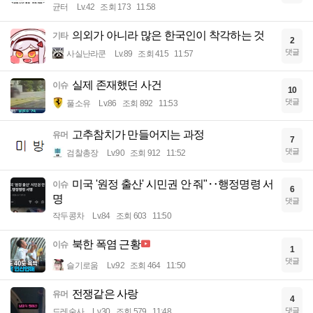
균터
Lv.42
조회 173
11:58
의외가 아니라 많은 한국인이 착각하는 것
기타
2
댓글
사실난라쿤
Lv.89
조회 415
11:57
실제 존재했던 사건
이슈
10
댓글
풀소유
Lv.86
조회 892
11:53
고추참치가 만들어지는 과정
유머
7
댓글
검찰총장
Lv.90
조회 912
11:52
미국 '원정 출산' 시민권 안 줘"‥행정명령 서
이슈
6
명
댓글
작두콩차
Lv.84
조회 603
11:50
북한 폭염 근황
이슈
1
댓글
슬기로움
Lv.92
조회 464
11:50
전쟁같은 사랑
유머
4
댓글
드레술사
Lv.30
조회 579
11:48