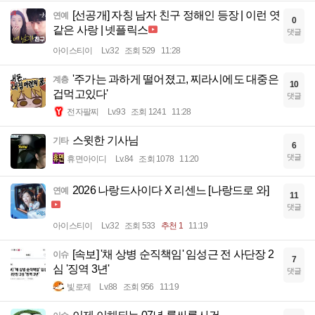
[선공개] 자칭 남자 친구 정해인 등장 | 이런 엿
연예
0
같은 사랑 | 넷플릭스
댓글
아이스티이
Lv.32
조회 529
11:28
'주가는 과하게 떨어졌고, 찌라시에도 대중은
계층
10
겁먹고있다'
댓글
전자팔찌
Lv.93
조회 1241
11:28
스윗한 기사님
기타
6
댓글
휴면아이디
Lv.84
조회 1078
11:20
2026 나랑드사이다 X 리센느 [나랑드로 와]
연예
11
댓글
아이스티이
Lv.32
조회 533
추천 1
11:19
[속보] '채 상병 순직책임' 임성근 전 사단장 2
이슈
7
심 '징역 3년'
댓글
빛로제
Lv.88
조회 956
11:19