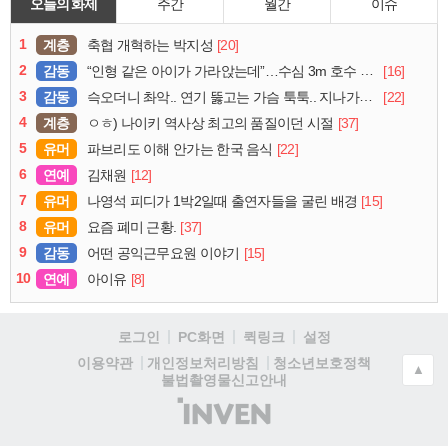
오늘의 화제
주간
월간
이슈
1
계층
[20]
축협 개혁하는 박지성
2
감동
[16]
“인형 같은 아이가 가라앉는데”…수심 3m 호수 뛰어든 60대 의인
3
감동
[22]
슥오더니 촤악.. 연기 뚫고는 가슴 툭툭.. 지나가던 아재의 정체
4
계층
[37]
ㅇㅎ) 나이키 역사상 최고의 품질이던 시절
5
유머
[22]
파브리도 이해 안가는 한국 음식
6
연예
[12]
김채원
7
유머
[15]
나영석 피디가 1박2일때 출연자들을 굴린 배경
8
유머
[37]
요즘 폐미 근황.
9
감동
[15]
어떤 공익근무요원 이야기
10
연예
[8]
아이유
로그인
PC화면
퀵링크
설정
청소년보호정책
이용약관
개인정보처리방침
▲
불법촬영물신고안내
(주)
인