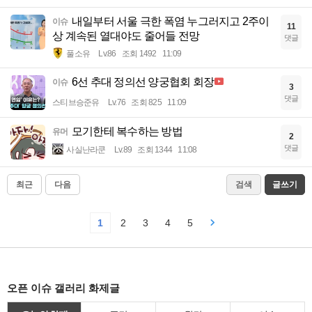
내일부터 서울 극한 폭염 누그러지고 2주이
이슈
11
상 계속된 열대야도 줄어들 전망
댓글
풀소유
Lv.86
조회 1492
11:09
6선 추대 정의선 양궁협회 회장
이슈
3
댓글
스티브승준유
Lv.76
조회 825
11:09
모기한테 복수하는 방법
유머
2
댓글
사실난라쿤
Lv.89
조회 1344
11:08
최근
다음
검색
글쓰기
1
2
3
4
5
오픈 이슈 갤러리 화제글