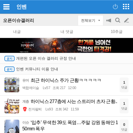
인벤
오픈이슈갤러리
전체보기
공
검
글
지
색
내글
내 댓글
10추글
on/off
쓰
기
개편된 오픈 이슈 갤러리 규정 안내
인벤 커뮤니티 이용 안내
최근 하이닉스 주가 근황ㅋㅋㅋㅋㅋ
유머
1
댓글
백합에이슬
Lv.57
조회 217
12:00
하이닉스 277층에 사는 스트리머 츠자 근황..
계층
1
댓글
전자팔찌
Lv.93
조회 342
11:59
‘입추’ 무색한 39도 폭염…주말 강원 동해안 1
이슈
0
50mm 폭우
댓글