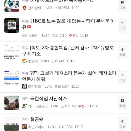
이제 이해되는 07년 룸싸롱사건...
이슈
10
댓글
전자팔찌
Lv.93
조회 2594
11:19
JTBC로 보는 잃을 게 없는 사람이 무서운 이
이슈
5
유
댓글
아이스티이
Lv.32
조회 1110
추천 1
11:18
[속보] 2차 종합특검, '관저 감사 무마' 유병호
이슈
3
구속 기소
댓글
빛로제
Lv.88
조회 743
11:17
??? : 크보가 레져소리 듣는게 싫어! 레져소리
이슈
2
안듣게 해줘!
댓글
르마리오
Lv.75
조회 1067
11:16
극한직업 사진작가
유머
12
댓글
라라크로포드
Lv.87
조회 2159
추천 1
11:14
협공슛
기타
4
댓글
휴면아이디
Lv.84
조회 1094
11:13