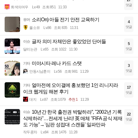
27
댓글
회색의여우
Lv.49
조회 851
11:33
소리On) 아들 전기 안전 교육하기
유머
4
댓글
풀소유
Lv.86
조회 835
11:31
글자 의미 자체만은 좋았었던 단어들
이슈
5
댓글
달리는관
Lv.65
조회 1022
11:30
미야시타 레나 카드 스탯
기타
3
댓글
안동시남훈이
Lv.56
조회 981
11:29
얼마전에 오이갤에 홍보했던 1인 리니지라
기타
17
이크 웹게임 해본 후기
댓글
대지
Lv.87
조회 1079
추천 1
11:29
10년간 한국 출전권 박탈하라”, "2002년 기록
이슈
22
삭제하라"…전세계 난리! 英 매체 "FIFA 공식 제재
댓글
도 가능"→'심판 성접대 스캔들' 일파만파
작두콩차
Lv.84
조회 1476
11:28