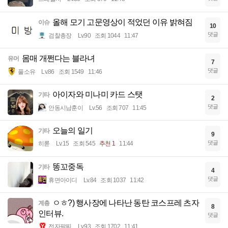
올해 모기 고문영상이 적었던 이유 밝혀짐
이슈
10
댓글
검찰총장
Lv.90
조회 1044
11:47
몸매 개쩐다는 블라녀
유머
7
댓글
풀소유
Lv.86
조회 1549
11:46
아이자와 미나미 카드 스탯
기타
2
댓글
안동시남훈이
Lv.56
조회 707
11:45
오늘의 일기
기타
9
댓글
히롣
Lv.15
조회 545
추천 1
11:44
똥꼬중독
기타
4
댓글
휴면아이디
Lv.84
조회 1037
11:42
ㅇㅎ?) 행사장에 나타난 동탄 코스프레 츠자
계층
8
인터뷰.
댓글
전자팔찌
Lv.93
조회 1702
11:41