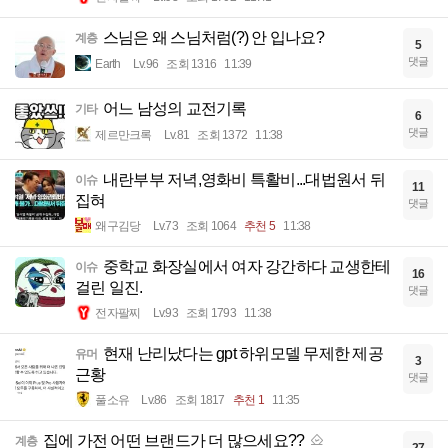
스님은 왜 스님처럼(?) 안 입나요?
계층
5
댓글
Earth
Lv.96
조회 1316
11:39
어느 남성의 교전기록
기타
6
댓글
제르만크록
Lv.81
조회 1372
11:38
내란부부 저녁,영화비 특활비...대법원서 뒤
이슈
11
집혀
댓글
왜구김당
Lv.73
조회 1064
추천 5
11:38
중학교 화장실에서 여자 강간하다 교생한테
이슈
16
걸린 일진.
댓글
전자팔찌
Lv.93
조회 1793
11:38
현재 난리났다는 gpt 하위모델 무제한 제공
유머
3
근황
댓글
풀소유
Lv.86
조회 1817
추천 1
11:35
집에 가전 어떤 브랜드가 더 많으세요??
계층