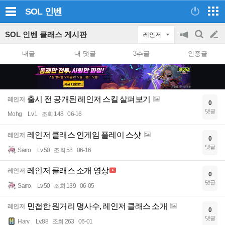
SOL
인벤
SOL 인벤 클래스 게시판
레인저
공
검
글
지
색
내글
내 댓글
3추글
인증글
on/off
쓰
기
출시 전 공개된 레인저 스킬 살펴보기
레인저
0
댓글
Mohg
Lv.1
조회 148
06-16
레인저 클래스 인게임 플레이 스샷
레인저
0
댓글
Sarro
Lv.50
조회 58
06-16
레인저 클래스 소개 영상
레인저
0
댓글
Sarro
Lv.50
조회 139
06-05
민첩한 원거리 명사수, 레인저 클래스 소개
레인저
0
댓글
Harv
Lv.88
조회 263
06-01