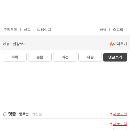
추천확인
신고
스팸신고
공유
스크랩
메뉴
인장보기
마격주기
목록
본문
이전
다음
댓글쓰기
댓글
등록순
|
최신순
새로고침
새로고침