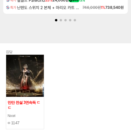
팰월드 Palworld
25%
24,000원
5%
특가
닌텐도 스위치 2 본체 + 마리오 카트 월드
746,000원
1%
738,540원
특가
잡담
만만 전설 3연속득 ㄷ
ㄷ
Noori
1147