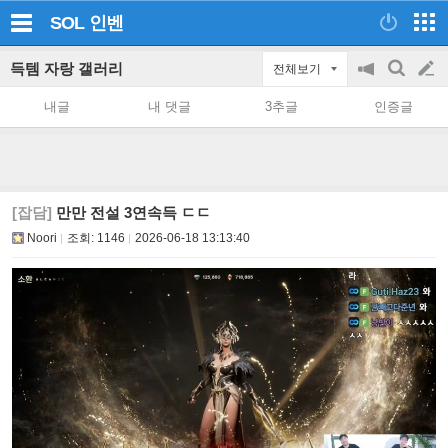
SOL
인벤
득템 자랑 갤러리
전체보기
공
검
글
지
색
내글
내 댓글
3추글
인증글
on/off
쓰
기
[잡담]
만만 전설 3연속득 ㄷㄷ
Noori
조회:
1146
2026-06-18 13:13:40