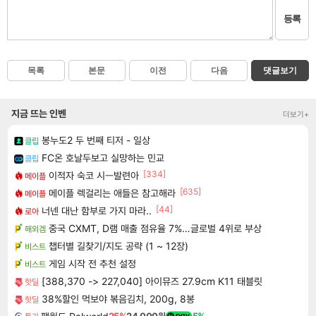
등록
목록
본문
이전
다음
댓글보기
지금 뜨는 인벤
더보기+
봉누도2 두 번째 티저 - 일상
클립
FC온 호날두보고 실망하는 민교
클립
[334]
이적자 숙코 시ㅡ발련아
메이플
[635]
메이플 렉걸리는 애들은 참고해라
메이플
[44]
너넨 대난 함부로 가지 마라..
로아
중국 CXMT, D램 매출 점유율 7%…글로벌 4위로 부상
해외겜
챕터별 길찾기/지도 공략 (1 ~ 12장)
비스트
게임 시작 전 추천 설정
비스트
[388,370 -> 227,040] 아이뮤즈 27.9cm K11 태블릿
핫딜
38%할인 먹보야 볶음김치, 200g, 8봉
핫딜