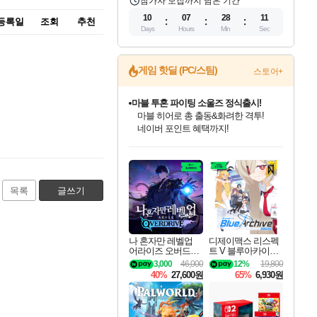
참가자 모집까지 남은 기간
10
07
28
10
등록일
조회
추천
Days
Hours
Min
Sec
게임 핫딜 (PC/스팀)
스토어+
마블 투혼 파이팅 소울즈 정식출시!
마블 히어로 총 출동&화려한 격투!
네이버 포인트 혜택까지!
귀무자: 검의 길 예약 판매 중!
10% 할인과
인벤게임즈 8월 특별 할인!
드래곤소드: 어웨이크닝 입점!
문명 7 특별 할인!
비스트 오브 리인카네이션 정식 출시!
커세어 코브 출시 기념 할인!
더 렐릭 퍼스트 가디언 정식 출시
베데스다 40주년 기념 할인 중!
캡콤 프렌차이즈 할인 진행 중!
캡콤 일부 상품 상시 할인
스타워즈 은하계 레이서
로블록스 기프트 카드 공식 입점
이니&베니 혜택까지!
인기 퍼블리셔 모음!
스팀으로 만나는 드래곤소드!
조선&고려 DLC 출시 예정
게임프릭 신작 IP
해적'섬'을 발전시키자!
설화x하드코어 액션!
베데스다의 명작들을
몬헌, 바하 등 인기 IP를
몬헌 와일즈 & 드래곤즈 도그마2
인벤게임즈에서 10% 추가 적립
Robux를 가장 안전하고
최대 90% 할인가를 만나보세요!
네이버혜택과 함께 만나보세요!
50%할인&추가 적립까지!
네이버 혜택가와 함께 예약하세요!
할인&네이버혜택으로 만나보세요!
네이버페이 혜택과 만나보세요!
40주년 프로모션으로 만나보세요!
할인가에 만나보세요!
일부 에디션 상시 할인!
혜택으로 예약 판매 중
편안하게 충전하세요
목록
글쓰기
나 혼자만 레벨업
디제이맥스 리스펙
어라이즈 오버드라
트 V 블루아카이브
이브 Solo Leveling A
팩 DJMAX RESPE
3,000
46,000
12%
19,800
rise
CT V Blue Archive P
40%
27,600원
65%
6,930원
ack DLC