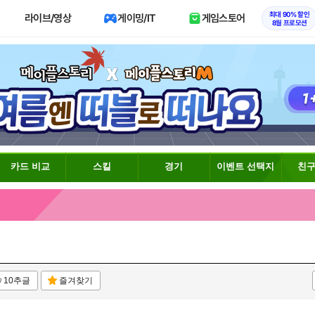
최대 90% 할인
라이브/영상
게이밍/IT
게임스토어
8월 프로모션
카드 비교
스킬
경기
이벤트 선택지
친구
10추글
즐겨찾기