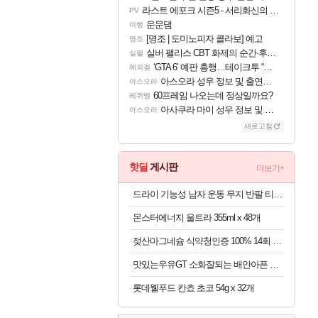
라스트 에포크 시즌5 - 서리화신의 분노 티저
PV
운문댐
여행
[명조 | 도미노피자 콜라보] 예고
명조
실버 팰리스 CBT 화제의 순간·후기 모음
실팰
‘GTA 6’ 예판 흥행…테이크투 “내부 예상 크게 넘어”
해외겜
아스오라 성우 정보 및 출연작 모음
아스오라
60프레임 나오는데 정상일까요?
레퀴엠
아사쿠라 마이 성우 정보 및 주요 필모
아스오라
새로고침
핫딜
게시판
더보기+
드라이 기능성 남자 운동 무지 반팔 티셔츠 빅사이즈
몬스터에너지 울트라 355ml x 48개
젖산마그네슘 식약청인증 100% 14회 x 6박스
맛있는우유GT 소화잘되는 배안아픈 저지방우유 180ml x 48개
롯데웰푸드 칸쵸 초코 54g x 32개