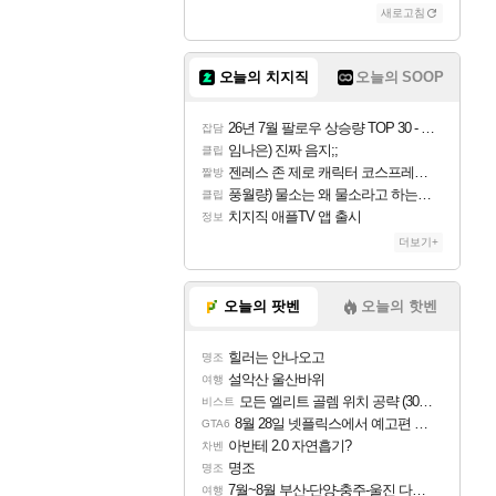
새로고침
오늘의 치지직
오늘의 SOOP
26년 7월 팔로우 상승량 TOP 30 - 월간 치지직
잡담
임나은) 진짜 음지;;
클립
젠레스 존 제로 캐릭터 코스프레한 꽁주
짤방
풍월량) 물소는 왜 물소라고 하는거야? 아! 그만 ㅋㅋ 알았어 ㅋㅋ
클립
치지직 애플TV 앱 출시
정보
더보기+
오늘의 팟벤
오늘의 핫벤
힐러는 안나오고
명조
설악산 울산바위
여행
모든 엘리트 골렘 위치 공략 (30개) - 방랑 결투가
비스트
8월 28일 넷플릭스에서 예고편 공개 예정
GTA6
아반테 2.0 자연흡기?
차벤
명조
명조
7월~8월 부산-단양-충주-울진 다녀왔어요~
여행