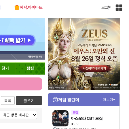
혜택.아이마트
로그인
인
벤
전
체
사
이
트
맵
 찾기
랭킹
게임 캘린더
더보기+
목록
글쓰기
모집
아스오라 CBT 모집
08.19