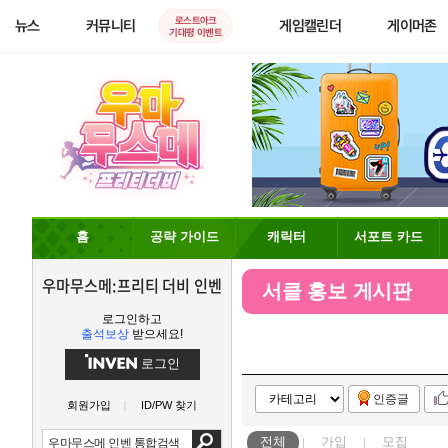
로스트아크
뉴스
커뮤니티
게임캘린더
게이머존
기대평 이벤트
홈
공략 가이드
캐릭터
서포트 카드
우마무스메:프리티 더비 인벤
서클 홍보 게시판
로그인하고
출석보상
받으세요!
로그인
인증글
회원가입
ID/PW 찾기
전체
가입
모집