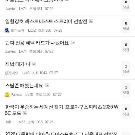
0
댓글
Llawliet
Lv.74
조회 831
07-29
열혈강호 넥스트 베스트 스트리머 선발전
0
댓글
도퍼노바
Lv.62
조회 866
07-28
던파 전용 혜택 카드가 나왔어요
0
댓글
Llawliet
Lv.74
조회 918
07-28
제법 태가 나
1
댓글
킹갓레오
Lv.40
조회 1043
07-27
스탈존 해봤는데요
1
댓글
Parkerz
Lv.70
조회 1160
07-27
한국이 우승하는 세계선 찾기, 프로야구스피리츠 2026 W
0
BC 모드
댓글
Half라
Lv.22
조회 1085
07-26
2026 대통령배 아마추어 이스포츠 리그 서울대표 선발전