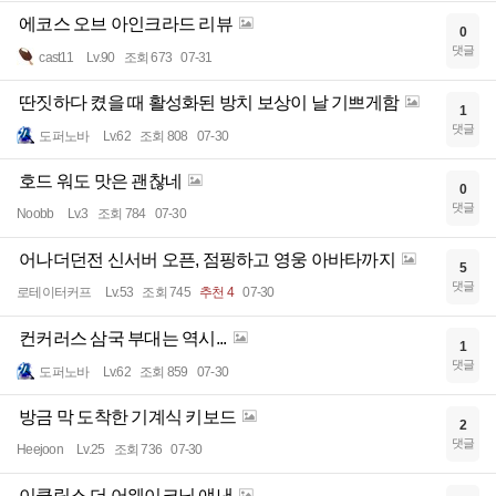
에코스 오브 아인크라드 리뷰
0
댓글
cast11
Lv.90
조회 673
07-31
딴짓하다 켰을 때 활성화된 방치 보상이 날 기쁘게함
1
댓글
도퍼노바
Lv.62
조회 808
07-30
호드 워도 맛은 괜찮네
0
댓글
Noobb
Lv.3
조회 784
07-30
어나더던전 신서버 오픈, 점핑하고 영웅 아바타까지
5
댓글
로테이터커프
Lv.53
조회 745
추천 4
07-30
컨커러스 삼국 부대는 역시...
1
댓글
도퍼노바
Lv.62
조회 859
07-30
방금 막 도착한 기계식 키보드
2
댓글
Heejoon
Lv.25
조회 736
07-30
이클립스 더 어웨이크닝 얘낸