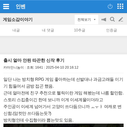
인벤
게임소감이야기
전체보기
공
검
글
지
색
내글
내 댓글
10추글
인증글
on/off
쓰
기
출시 얼마 안된 따끈한 신작 후기
카마인니놈이
조회:
1641
2025-04-10 20:16:12
일단 나는 방치형 RPG 게임 좋아하는데 선발대나 과금고래들 이기
기 힘들어서 금방 접곤 했음.
근데 얼마전에 친구 추천으로 헬릭이란 게임 해봤는데 나름 할만함.
스토리 스킵충이긴 한데 보니까 이게 이세계물이더라고
주인공이 이세계 넘어가서 고양이 쓰다듬으니까 ㅗㅜㅑ 여캐로 변
신함.(암컷만 쓰다듬는듯?)
방치형인데 수집형이라 뽑는맛도 있음.