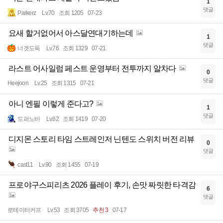
1
댓글
Parkerz
Lv.70
조회 1205
07-23
요새 할거없어서 아스달연대기하는데
1
댓글
너겟도둑
Lv.76
조회 1329
07-21
라스트 어사일럼 페스트 운영부터 전투까지 알차다
0
댓글
Heejoon
Lv.25
조회 1315
07-21
아니 엔필 이렇게 준다고?
1
댓글
도퍼노바
Lv.62
조회 1419
07-20
디지몬 스토리 타임 스트레인저 닌텐도 스위치 버전 리뷰
0
댓글
cast11
Lv.90
조회 1455
07-19
프로야구스피리츠 2026 플레이 후기, 손맛 짜릿한 타격감
6
댓글
로테이터커프
Lv.53
조회 3705
추천 3
07-17