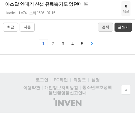
아스달 연대기 신섭 유료뽑기도 없던데
0
댓글
Llawliet
Lv.74
조회 1526
07-15
최근
다음
검색
글쓰기
1
2
3
4
5
로그인
PC화면
퀵링크
설정
청소년보호정책
이용약관
개인정보처리방침
▲
불법촬영물신고안내
(주)
인
벤