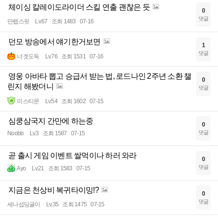
체이싱 칼레이도라이더 스킬 연출 괜찮은 듯
0
댓글
만렙스핏
Lv.67
조회 1483
07-16
던모 방송에서 얘기한거보면
1
댓글
너겟도둑
Lv.76
조회 1531
07-16
영웅 아바타 뽑고 승급서 받는 법, 로드나인 2주년 소환 챌
0
린지 해봤더니
댓글
미스티문
Lv.54
조회 1602
07-15
심쿵삼국지 간만에 하는중
0
댓글
Noobb
Lv.3
조회 1587
07-15
곧 출시 게임 이벤트 쌀먹이나 하러 와라
0
댓글
Ayo
Lv.21
조회 1583
07-15
지금은 천상비 복귀타이밍!?
0
댓글
세나섭딩굴이
Lv.35
조회 1475
07-15