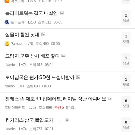
너겟도둑
Lv.76
조회 328
08-07
블라이트워는 결국 내실임
1
댓글
도퍼노바
Lv.63
조회 612
08-05
실물이 훨씬 낫네
1
댓글
Parkerz
Lv.70
조회 490
08-05
그림자 군주 상시 배포 좋다
1
댓글
Llawliet
Lv.74
조회 613
08-04
토이삼국은 뭔가 SD한 느낌이랄까
1
댓글
Noobb
Lv.3
조회 638
08-03
젠레스 존 제로 3.1 업데이트, 레미엘 장난 아니네요
8
댓글
로테이터커프
Lv.53
조회 996
추천 5
07-31
컨커러스 삼국 몰입도가 ㄷㄷ
0
댓글
Llawliet
Lv.74
조회 767
07-31