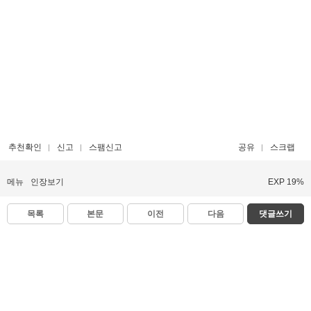
추천확인
신고
스팸신고
공유
스크랩
메뉴
인장보기
EXP 19%
목록
본문
이전
다음
댓글쓰기