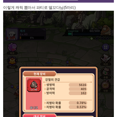
이렇게 캐릭 뽑아서 파티로 델꼬다님(5마리)