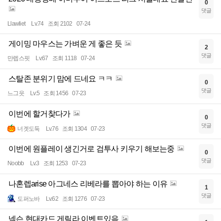
0
댓글
Llawliet
Lv.74
조회 2102
07-24
게이밍 마우스는 가벼운 게 좋은 듯
2
댓글
만렙스핏
Lv.67
조회 1118
07-24
스탈존 분위기 맘에 드네요 ㅋㅋ
0
댓글
느그읏
Lv.5
조회 1456
07-23
이번에 할거찾다가
0
댓글
너겟도둑
Lv.76
조회 1304
07-23
이번에 원플레이 생긴거로 검투사 키우기 해보는중
0
댓글
Noobb
Lv.3
조회 1253
07-23
나혼렙arise 아그네스 리베라를 뽑아야 하는 이유
1
댓글
도퍼노바
Lv.62
조회 1276
07-23
넥슨 현대카드 게릴라 이벤트있음