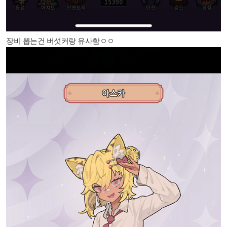
장비 뽑는건 버섯커랑 유사함ㅇㅇ