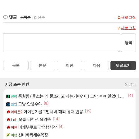
댓글
등록순
|
최신순
새로고침
새로고침
등록
목록
본문
이전
다음
댓글보기
지금 뜨는 인벤
더보기+
[4]
풍월량) 물소는 왜 물소라고 하는거야? 아! 그만 ㅋㅋ 알았어 ㅋㅋ
클립
[8]
그냥 안녕수야
클립
[19]
아이온2 글로벌서버 해외 유저 반응
아이온2
[14]
오늘 티한전 요약뜸
LoL
[4]
이케부쿠로 팝업행사장
이환
선녀바위해수욕장
여행