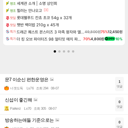
세계관 소개 | 소명 상인회
명조
[3]
힐러는 안나오고
명조
롯데웰푸드 칸쵸 초코 54g x 32개
핫딜
햇반 백미밥 210g x 45개
핫딜
드래곤 퀘스트 몬스터즈 3 마족 왕자와 엘프의 여행 Dragon Quest Monsters The Dark Prince
49,800원
75%
12,450원
특가
더 킹 오브 파이터즈 98 얼티밋 매치 파이널 에디션 THE KING OF FIGHTERS 98 ULTIMATE MATCH FINAL EDITION
70%
4,800원
10%
특가
문7 이순신 편한운영은
1
댓글
너겟도둑
Lv.76
조회 294
08-07
신섭이 좋긴해
0
댓글
Parkerz
Lv.70
조회 305
08-07
방송하는애들 기준으로는
0
댓글