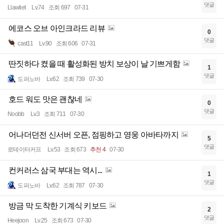
댓글
Llawliet
Lv.74
조회 697
07-31
에코스 오브 아인크라드 리뷰
0
댓글
cast11
Lv.90
조회 606
07-31
딴짓하다 켰을 때 활성화된 방치 보상이 날 기쁘게함
1
댓글
도퍼노바
Lv.62
조회 739
07-30
호드 워도 맛은 괜찮네
0
댓글
Noobb
Lv.3
조회 711
07-30
어나더던전 신서버 오픈, 점핑하고 영웅 아바타까지
5
댓글
로테이터커프
Lv.53
조회 673
추천 4
07-30
컨커러스 삼국 부대는 역시...
1
댓글
도퍼노바
Lv.62
조회 787
07-30
방금 막 도착한 기계식 키보드
2
댓글
Heejoon
Lv.25
조회 673
07-30