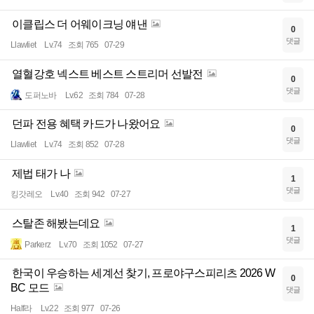
이클립스 더 어웨이크닝 얘낸
0
댓글
Llawliet
Lv.74
조회 765
07-29
열혈강호 넥스트 베스트 스트리머 선발전
0
댓글
도퍼노바
Lv.62
조회 784
07-28
던파 전용 혜택 카드가 나왔어요
0
댓글
Llawliet
Lv.74
조회 852
07-28
제법 태가 나
1
댓글
킹갓레오
Lv.40
조회 942
07-27
스탈존 해봤는데요
1
댓글
Parkerz
Lv.70
조회 1052
07-27
한국이 우승하는 세계선 찾기, 프로야구스피리츠 2026 W
0
BC 모드
댓글
Half라
Lv.22
조회 977
07-26