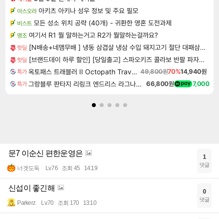
아키츠 아키나 성우 정보 및 주요 필모
아스오라
모든 성소 위치 공략 (40개) - 귀환한 영혼 도전과제
비스트
여기서 R1 뭘 말하는거고 R2가 뭘말하는걸까요?
명조
[N배송+네맴무배 ] 냉동 삼겹살 냉삼 수입 돼지고기 절단 대패삼겹살
핫딜
[브랜드데이 하루 할인] [당일출고] 스파오키즈 콜라보 반팔 파자마 모음
핫딜
옥토패스 트래블러 II Octopath Traveler II
49,800원
70%
14,940원
특가
그랑블루 판타지 리링크 엔드리스 라그나로크 Granblue Fantasy Relink Endless Ragnarok
66,800원
7,000
특가
문7 이순신 편한운영은
1
댓글
너겟도둑
Lv.76
조회 45
14:19
신섭이 좋긴해
0
댓글
Parkerz
Lv.70
조회 170
13:10