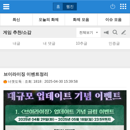
홈
웹진
최신
오늘의 화제
화제 모음
이슈 모음
게임 추천/소감
전체보기
공
검
글
지
색
내글
내 댓글
10추글
인증글
on/off
쓰
기
브이라이징 이벤트정리
너겟도둑
조회:
1818
2025-04-30 15:39:58