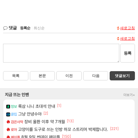
댓글
등록순
|
최신순
새로고침
새로고침
등록
목록
본문
이전
다음
댓글보기
지금 뜨는 인벤
더보기+
[1]
룩삼 니니 초대석 안내
정보
[2]
그냥 안녕수야
클립
[13]
장비 올환 이후 약 7개월
검은사막
[221]
고양이를 도구로 쓰는 인방 하꼬 스트리머 박제합니다.
로아
[150]
8월 9일 썬데이 메이플
메이플