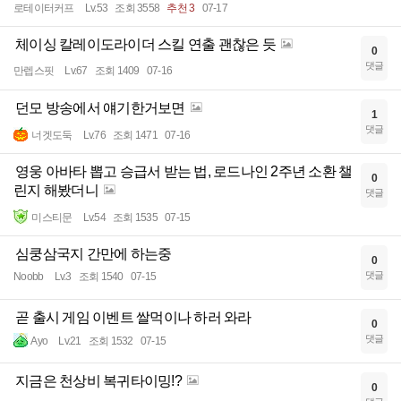
로테이터커프
Lv.53
조회 3558
추천 3
07-17
체이싱 칼레이도라이더 스킬 연출 괜찮은 듯
0
댓글
만렙스핏
Lv.67
조회 1409
07-16
던모 방송에서 얘기한거보면
1
댓글
너겟도둑
Lv.76
조회 1471
07-16
영웅 아바타 뽑고 승급서 받는 법, 로드나인 2주년 소환 챌
0
린지 해봤더니
댓글
미스티문
Lv.54
조회 1535
07-15
심쿵삼국지 간만에 하는중
0
댓글
Noobb
Lv.3
조회 1540
07-15
곧 출시 게임 이벤트 쌀먹이나 하러 와라
0
댓글
Ayo
Lv.21
조회 1532
07-15
지금은 천상비 복귀타이밍!?
0