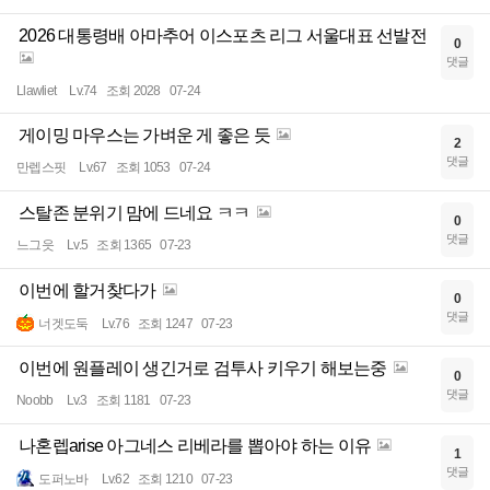
2026 대통령배 아마추어 이스포츠 리그 서울대표 선발전
0
댓글
Llawliet
Lv.74
조회 2028
07-24
게이밍 마우스는 가벼운 게 좋은 듯
2
댓글
만렙스핏
Lv.67
조회 1053
07-24
스탈존 분위기 맘에 드네요 ㅋㅋ
0
댓글
느그읏
Lv.5
조회 1365
07-23
이번에 할거찾다가
0
댓글
너겟도둑
Lv.76
조회 1247
07-23
이번에 원플레이 생긴거로 검투사 키우기 해보는중
0
댓글
Noobb
Lv.3
조회 1181
07-23
나혼렙arise 아그네스 리베라를 뽑아야 하는 이유
1
댓글
도퍼노바
Lv.62
조회 1210
07-23