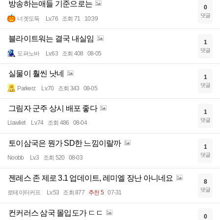
방송하는애들 기준으로는
0
댓글
너겟도둑
Lv.76
조회 71
10:39
블라이트워는 결국 내실임
1
댓글
도퍼노바
Lv.63
조회 408
08-05
실물이 훨씬 낫네
1
댓글
Parkerz
Lv.70
조회 343
08-05
그림자 군주 상시 배포 좋다
1
댓글
Llawliet
Lv.74
조회 486
08-04
토이삼국은 뭔가 SD한 느낌이랄까
1
댓글
Noobb
Lv.3
조회 520
08-03
젠레스 존 제로 3.1 업데이트, 레미엘 장난 아니네요
8
댓글
로테이터커프
Lv.53
조회 877
추천 5
07-31
컨커러스 삼국 몰입도가 ㄷㄷ
0