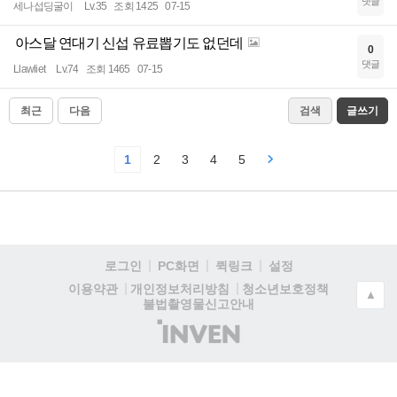
댓글
세나섭딩굴이
Lv.35
조회 1425
07-15
아스달 연대기 신섭 유료뽑기도 없던데
0
댓글
Llawliet
Lv.74
조회 1465
07-15
최근
다음
검색
글쓰기
1
2
3
4
5
로그인
PC화면
퀵링크
설정
청소년보호정책
이용약관
개인정보처리방침
▲
불법촬영물신고안내
(주)
인
벤