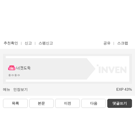
추천확인
신고
스팸신고
공유
스크랩
너겟도둑
ㅎㅇㅎㅇ
메뉴
인장보기
EXP 43%
목록
본문
이전
다음
댓글쓰기