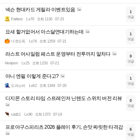
넥슨 현대카드 게릴라 이벤트있음
1
댓글
Parkerz
Lv.70
조회 1130
07-23
요새 할거없어서 아스달연대기하는데
1
댓글
너겟도둑
Lv.76
조회 1259
07-21
라스트 어사일럼 페스트 운영부터 전투까지 알차다
0
댓글
Heejoon
Lv.25
조회 1233
07-21
아니 엔필 이렇게 준다고?
1
댓글
도퍼노바
Lv.62
조회 1348
07-20
디지몬 스토리 타임 스트레인저 닌텐도 스위치 버전 리뷰
0
댓글
cast11
Lv.90
조회 1373
07-19
프로야구스피리츠 2026 플레이 후기, 손맛 짜릿한 타격감
6
댓글