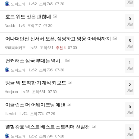
댓글
도퍼노바
Lv.62
조회 745
07-30
호드 워도 맛은 괜찮네
0
댓글
Noobb
Lv.3
조회 717
07-30
어나더던전 신서버 오픈, 점핑하고 영웅 아바타까지
5
댓글
로테이터커프
Lv.53
조회 681
추천 4
07-30
컨커러스 삼국 부대는 역시...
1
댓글
도퍼노바
Lv.62
조회 795
07-30
방금 막 도착한 기계식 키보드
2
댓글
Heejoon
Lv.25
조회 681
07-30
이클립스 더 어웨이크닝 얘낸
0
댓글
Llawliet
Lv.74
조회 774
07-29
열혈강호 넥스트 베스트 스트리머 선발전
0
댓글
도퍼노바
Lv.62
조회 794
07-28