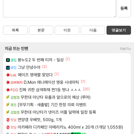
등록
목록
본문
이전
다음
댓글보기
지금 뜨는 인벤
더보기+
[1]
봉누도2 두 번째 티저 - 일상
클립
[2]
그냥 안녕수야
클립
[1]
페이즈 영애짤 찾았다
LoL
[7]
D.Mon 애니메이션 영웅 시네마틱
오버워치
[20]
진짜 귀한 삼색화채 찐1등 떳냐 ㅅㅅㅅ
FCO
무한대 아난타 유출과 앞으로의 예상 (루머)
섭컬겜
[무무기획 · 새출발] 기간 한정 의뢰 이벤트
명조
무한대 아난타가 넷이즈 어플 달력에 일정 등록
섭컬겜
연양갱 우베맛, 500g, 1개
핫딜
아카페라 디카페인 아메리카노 400ml x 20개 (1개당 1,055원)
핫딜