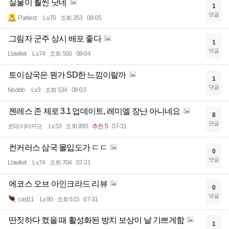
실물이 훨씬 낫네
1
댓글
Parkerz
Lv.70
조회 353
08-05
그림자 군주 상시 배포 좋다
1
댓글
Llawliet
Lv.74
조회 500
08-04
토이삼국은 뭔가 SD한 느낌이랄까
1
댓글
Noobb
Lv.3
조회 534
08-03
젠레스 존 제로 3.1 업데이트, 레미엘 장난 아니네요
8
댓글
로테이터커프
Lv.53
조회 890
추천 5
07-31
컨커러스 삼국 몰입도가 ㄷㄷ
0
댓글
Llawliet
Lv.74
조회 704
07-31
에코스 오브 아인크라드 리뷰
0
댓글
cast11
Lv.90
조회 615
07-31
딴짓하다 켰을 때 활성화된 방치 보상이 날 기쁘게함
1