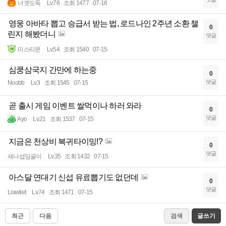
너겟도둑
Lv.76
조회 1477
07-16
영웅 아바타 뽑고 승급서 받는 법, 로드나인 2주년 소환 챌
0
린지 해봤더니
댓글
미스티문
Lv.54
조회 1540
07-15
심쿵삼국지 간만에 하는중
0
댓글
Noobb
Lv.3
조회 1545
07-15
곧 출시 게임 이벤트 쌀먹이나 하러 와라
0
댓글
Ayo
Lv.21
조회 1537
07-15
지금은 천상비 복귀타이밍!?
0
댓글
세나섭딩굴이
Lv.35
조회 1432
07-15
아스달 연대기 신섭 유료뽑기도 없던데
0
댓글
Llawliet
Lv.74
조회 1471
07-15
최근
다음
검색
글쓰기