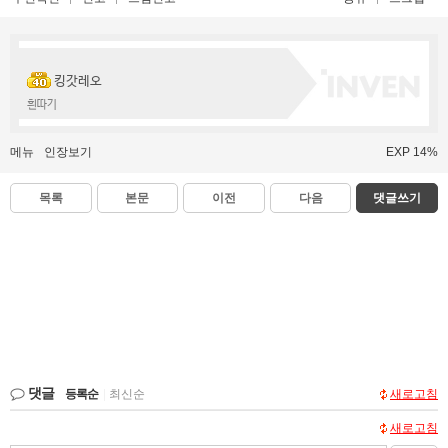
킹갓레오
흰따기
메뉴
인장보기
EXP 14%
목록
본문
이전
다음
댓글쓰기
댓글
등록순
|
최신순
새로고침
새로고침