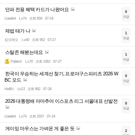
던파 전용 혜택 카드가 나왔어요
0
댓글
Llawliet
Lv.74
조회 859
07-28
제법 태가 나
1
댓글
킹갓레오
Lv.40
조회 952
07-27
스탈존 해봤는데요
1
댓글
Parkerz
Lv.70
조회 1062
07-27
한국이 우승하는 세계선 찾기, 프로야구스피리츠 2026 W
0
BC 모드
댓글
Half라
Lv.22
조회 982
07-26
2026 대통령배 아마추어 이스포츠 리그 서울대표 선발전
0
댓글
Llawliet
Lv.74
조회 2037
07-24
게이밍 마우스는 가벼운 게 좋은 듯
2