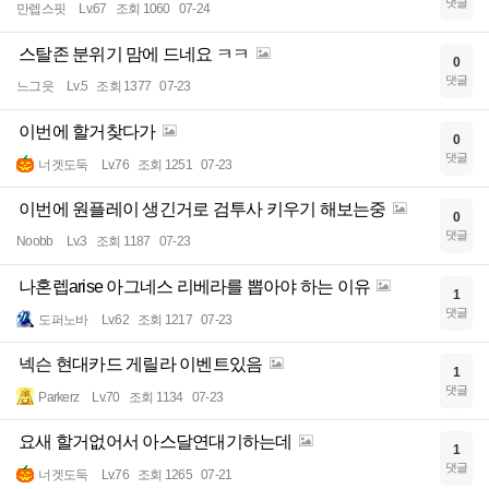
댓글
만렙스핏
Lv.67
조회 1060
07-24
스탈존 분위기 맘에 드네요 ㅋㅋ
0
댓글
느그읏
Lv.5
조회 1377
07-23
이번에 할거찾다가
0
댓글
너겟도둑
Lv.76
조회 1251
07-23
이번에 원플레이 생긴거로 검투사 키우기 해보는중
0
댓글
Noobb
Lv.3
조회 1187
07-23
나혼렙arise 아그네스 리베라를 뽑아야 하는 이유
1
댓글
도퍼노바
Lv.62
조회 1217
07-23
넥슨 현대카드 게릴라 이벤트있음
1
댓글
Parkerz
Lv.70
조회 1134
07-23
요새 할거없어서 아스달연대기하는데
1
댓글
너겟도둑
Lv.76
조회 1265
07-21