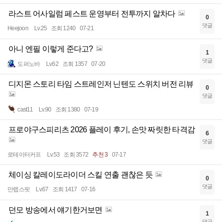
라스트 어사일럼 페스트 운영부터 전투까지 알차다
0
댓글
Heejoon
Lv.25
조회 1240
07-21
아니 엔필 이렇게 준다고?
1
댓글
도퍼노바
Lv.62
조회 1357
07-20
디지몬 스토리 타임 스트레인저 닌텐도 스위치 버전 리뷰
0
댓글
cast11
Lv.90
조회 1380
07-19
프로야구스피리츠 2026 플레이 후기, 손맛 짜릿한 타격감
6
댓글
로테이터커프
Lv.53
조회 3572
추천 3
07-17
체이싱 칼레이도라이더 스킬 연출 괜찮은 듯
0
댓글
만렙스핏
Lv.67
조회 1417
07-16
던모 방송에서 얘기한거보면
1
댓글