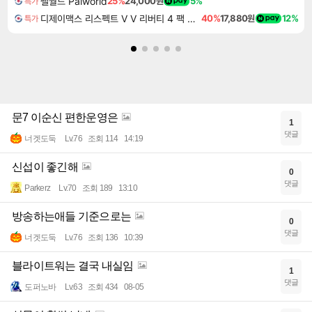
팰월드 Palworld
25%
24,000원
5%
특가
디제이맥스 리스펙트 V V 리버티 4 팩 DJMAX RESPECT V V Liberty 4 Pack DLC
40%
17,880원
12%
특가
문7 이순신 편한운영은
1
댓글
너겟도둑
Lv.76
조회 114
14:19
신섭이 좋긴해
0
댓글
Parkerz
Lv.70
조회 189
13:10
방송하는애들 기준으로는
0
댓글
너겟도둑
Lv.76
조회 136
10:39
블라이트워는 결국 내실임
1
댓글
도퍼노바
Lv.63
조회 434
08-05