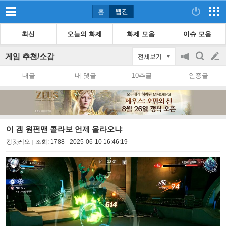
홈
웹진
최신
오늘의 화제
화제 모음
이슈 모음
게임 추천/소감
전체보기
공
검
글
지
색
내글
내 댓글
10추글
인증글
on/off
쓰
기
이 겜 원펀맨 콜라보 언제 올라오냐
킹갓레오
조회:
1788
2025-06-10 16:46:19