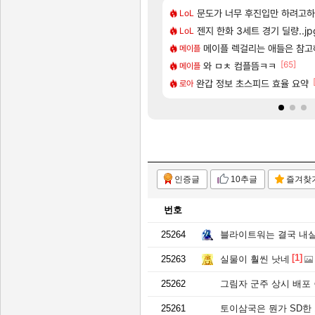
[203]
 게임 [펄 인 블루] 티저 사이트 오픈
원 이라길래 결제 취소하고 나왔다
7년만에 가족여행을 다녀왔습니
문도가 너무 후진입만 하려고
여행
LoL
[13]
도 계시겠지만
 보초는 너무 힘들어
젠지 한화 3세트 경기 딜량..jp
「에린」 컨셉 포스터 공개
아스오라
LoL
[107]
략 (1 ~ 12장)
1만 존나 쉬운거같은데
쿠를 먼저 보내서 기습하는 법
메이플 렉걸리는 애들은 참고
비스트
메이플
[65]
에 온라인 기능이 있는데
스위치2판 ‘몬헌 와일즈’, 30
와 ㅁㅊ 컴플뜸ㅋㅋ
해외겜
메이플
[114]
이션 오픈 트레일러
알아야 할 것
완갑 정보 초스피드 효율 요약
리싱크드 1.06 패치노트 (8
리싱크드
로아
인증글
10추글
즐겨찾
번호
25264
블라이트워는 결국 내
[1]
25263
실물이 훨씬 낫네
25262
그림자 군주 상시 배포
25261
토이삼국은 뭔가 SD한