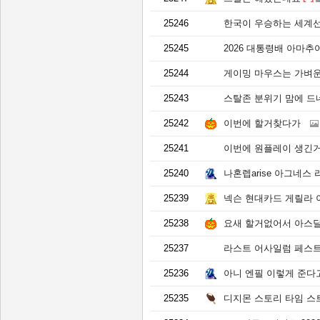
25246
한국이 우승하는 세계선 찾
25245
2026 대통령배 아마
25244
게이밍 마우스는 가벼운
25243
스탈존 분위기 맘에 드
25242
이번에 할거찾다가
25241
이번에 원플레이 생긴
25240
나혼렙arise 아그네스
25239
넥슨 현대카드 게릴라
25238
요새 할거없어서 아스
25237
라스트 어사일럼 페스
25236
아니 엔필 이렇게 준다
25235
디지몬 스토리 타임 스