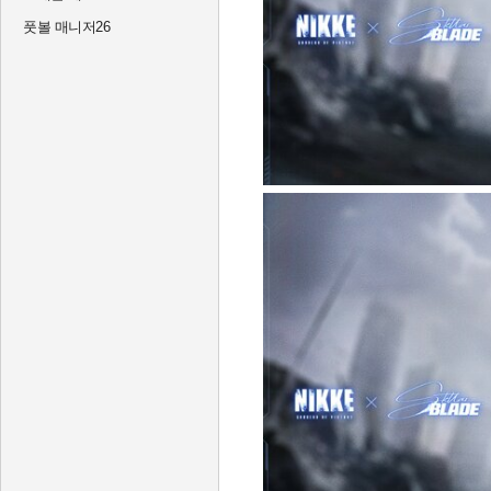
풋볼 매니저26