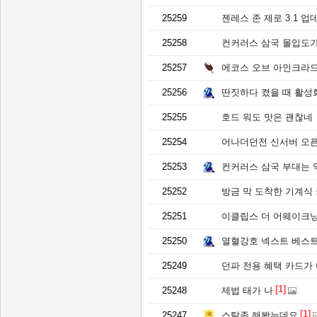
25259
젠레스 존 제로 3.1 
25258
컨커러스 삼국 몰입도가
25257
에코스 오브 아인크라드
25256
딴짓하다 켰을 때 활성
25255
호드 워도 맛은 괜찮네
25254
어나더던전 신서버 오픈
25253
컨커러스 삼국 부대는 역
25252
방금 막 도착한 기계식
25251
이클립스 더 어웨이크닝
25250
열혈강호 넥스트 베스
25249
던파 전용 혜택 카드가
[1]
25248
제법 태가 나
[1]
25247
스탈존 해봤는데요