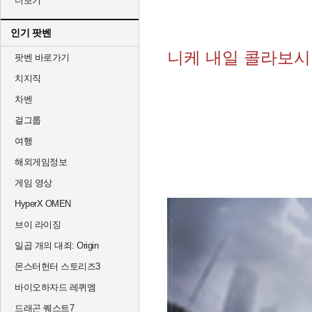
더보기
인기 팟벤
니케 내일 콜라보
팟벤 바로가기
치지직
차벤
걸그룹
여행
해외게임정보
게임 영상
HyperX OMEN
브이 라이징
일곱 개의 대죄: Origin
몬스터헌터 스토리즈3
바이오하자드 레퀴엠
드래곤 퀘스트7