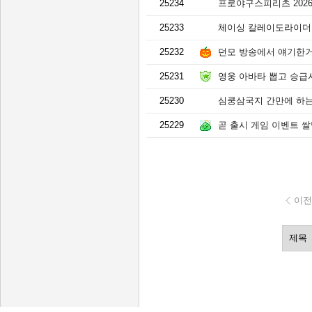
25234
프로야구스피리츠 2026
25233
체이싱 칼레이도라이더 
25232
던모 방송에서 얘기한
25231
영웅 아바타 뽑고 승급서 받는
25230
심쿵삼국지 간만에 하
25229
곧 출시 게임 이벤트 
이전