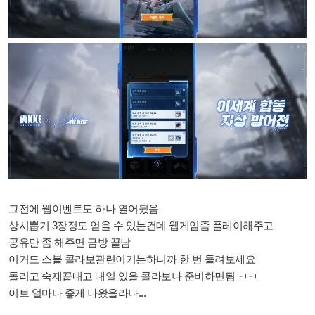
그전에 웹이벤트도 하나 열어뒀음
상시뽑기 3장정도 얻을 수 있는건데 웹게임좀 플레이해주고
공유만 좀 해주면 금방 끝남
이거도 스블 콜라보관련이기는하니까 한 번 돌려보세요
돌리고 숙제끝내고 내일 있을 콜라보나 준비하면됨 ㅋㅋ
이브 얼마나 좋게 나왔을라나...