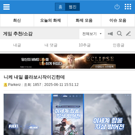
홈
웹진
최신
오늘의 화제
화제 모음
이슈 모음
게임 추천/소감
전체보기
공
검
글
지
색
내글
내 댓글
10추글
인증글
on/off
쓰
기
니케 내일 콜라보시작이긴한데
Parkerz
조회:
1857
2025-06-11 15:51:12