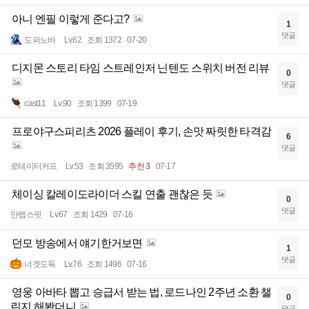
아니 엔필 이렇게 준다고?
1
댓글
도퍼노바
Lv.62
조회 1372
07-20
디지몬 스토리 타임 스트레인저 닌텐도 스위치 버전 리뷰
0
댓글
cast11
Lv.90
조회 1399
07-19
프로야구스피리츠 2026 플레이 후기, 손맛 짜릿한 타격감
6
댓글
로테이터커프
Lv.53
조회 3595
추천 3
07-17
체이싱 칼레이도라이더 스킬 연출 괜찮은 듯
0
댓글
만렙스핏
Lv.67
조회 1429
07-16
던모 방송에서 얘기한거보면
1
댓글
너겟도둑
Lv.76
조회 1496
07-16
영웅 아바타 뽑고 승급서 받는 법, 로드나인 2주년 소환 챌
0
린지 해봤더니
댓글