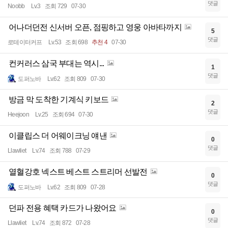
댓글
Noobb
Lv.3
조회 729
07-30
어나더던전 신서버 오픈, 점핑하고 영웅 아바타까지
5
댓글
로테이터커프
Lv.53
조회 698
추천 4
07-30
컨커러스 삼국 부대는 역시...
1
댓글
도퍼노바
Lv.62
조회 809
07-30
방금 막 도착한 기계식 키보드
2
댓글
Heejoon
Lv.25
조회 694
07-30
이클립스 더 어웨이크닝 얘낸
0
댓글
Llawliet
Lv.74
조회 788
07-29
열혈강호 넥스트 베스트 스트리머 선발전
0
댓글
도퍼노바
Lv.62
조회 809
07-28
던파 전용 혜택 카드가 나왔어요
0
댓글
Llawliet
Lv.74
조회 872
07-28