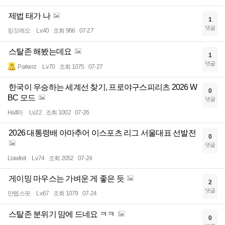
제법 태가 나
1
댓글
킹갓레오
Lv.40
조회 966
07-27
스탈존 해봤는데요
1
댓글
Parkerz
Lv.70
조회 1075
07-27
한국이 우승하는 세계선 찾기, 프로야구스피리츠 2026 W
0
BC 모드
댓글
Half라
Lv.22
조회 1002
07-26
2026 대통령배 아마추어 이스포츠 리그 서울대표 선발전
0
댓글
Llawliet
Lv.74
조회 2052
07-24
게이밍 마우스는 가벼운 게 좋은 듯
2
댓글
만렙스핏
Lv.67
조회 1079
07-24
스탈존 분위기 맘에 드네요 ㅋㅋ
0