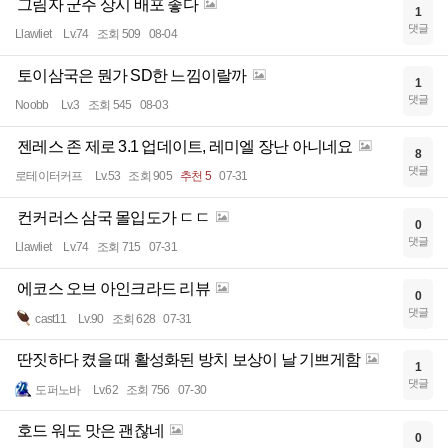
그림자 군주 상시 배포 좋다
1
댓글
Llawliet
Lv.74
조회 509
08-04
토이삼국은 뭔가 SD한 느낌이랄까
1
댓글
Noobb
Lv.3
조회 545
08-03
젠레스 존 제로 3.1 업데이트, 레미엘 장난 아니네요
8
댓글
로테이터커프
Lv.53
조회 905
추천 5
07-31
컨커러스 삼국 몰입도가 ㄷㄷ
0
댓글
Llawliet
Lv.74
조회 715
07-31
에코스 오브 아인크라드 리뷰
0
댓글
cast11
Lv.90
조회 628
07-31
딴짓하다 켰을 때 활성화된 방치 보상이 날 기쁘게함
1
댓글
도퍼노바
Lv.62
조회 756
07-30
호드 워도 맛은 괜찮네
0