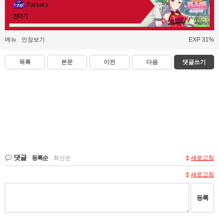
Parkerz
흰따기
메뉴
인장보기
EXP 31%
목록
본문
이전
다음
댓글쓰기
댓글
등록순
|
최신순
새로고침
새로고침
등록