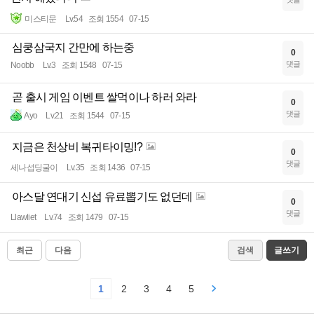
미스티문
Lv.54
조회 1554
07-15
심쿵삼국지 간만에 하는중
0
댓글
Noobb
Lv.3
조회 1548
07-15
곧 출시 게임 이벤트 쌀먹이나 하러 와라
0
댓글
Ayo
Lv.21
조회 1544
07-15
지금은 천상비 복귀타이밍!?
0
댓글
세나섭딩굴이
Lv.35
조회 1436
07-15
아스달 연대기 신섭 유료뽑기도 없던데
0
댓글
Llawliet
Lv.74
조회 1479
07-15
최근
다음
검색
글쓰기
1
2
3
4
5