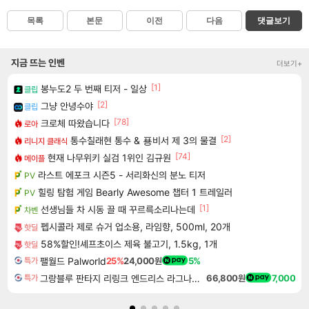
목록
본문
이전
다음
댓글보기
지금 뜨는 인벤
더보기+
[1]
봉누도2 두 번째 티저 - 일상
클립
[2]
그냥 안녕수야
클립
[78]
크로체 따왔습니다
로아
[2]
통수칠래현 통수 & 푱비서 제 3의 물결
리니지 클래식
[74]
현재 나무위키 실검 1위인 김규원
메이플
라스트 에포크 시즌5 - 서리화신의 분노 티저
PV
힐링 탐험 게임 Bearly Awesome 챕터 1 트레일러
PV
[1]
선생님들 차 시동 끌 때 꾸르륵소리나는데
차벤
펩시콜라 제로 슈거 업소용, 라임향, 500ml, 20개
핫딜
58%할인!셰프초이스 제육 불고기, 1.5kg, 1개
핫딜
팰월드 Palworld
25%
24,000원
5%
특가
그랑블루 판타지 리링크 엔드리스 라그나로크 Granblue Fantasy Relink Endless Ragnarok
66,800원
7,000
특가