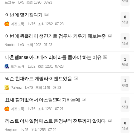
댓글
느그읏
Lv.5
조회 1390
07-23
이번에 할거찾다가
0
댓글
너겟도둑
Lv.76
조회 1262
07-23
이번에 원플레이 생긴거로 검투사 키우기 해보는중
0
댓글
Noobb
Lv.3
조회 1202
07-23
나혼렙arise 아그네스 리베라를 뽑아야 하는 이유
1
댓글
도퍼노바
Lv.62
조회 1231
07-23
넥슨 현대카드 게릴라 이벤트있음
1
댓글
Parkerz
Lv.70
조회 1149
07-23
요새 할거없어서 아스달연대기하는데
1
댓글
너겟도둑
Lv.76
조회 1281
07-21
라스트 어사일럼 페스트 운영부터 전투까지 알차다
0
댓글
Heejoon
Lv.25
조회 1255
07-21