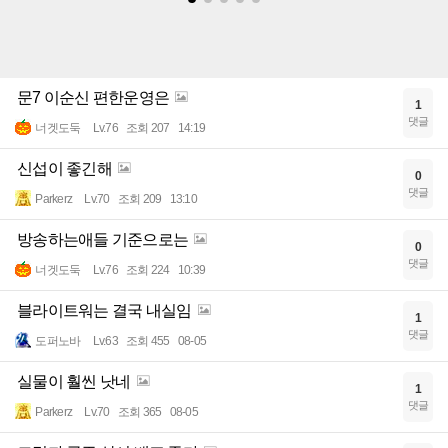
문7 이순신 편한운영은
1
댓글
너겟도둑
Lv.76
조회 207
14:19
신섭이 좋긴해
0
댓글
Parkerz
Lv.70
조회 209
13:10
방송하는애들 기준으로는
0
댓글
너겟도둑
Lv.76
조회 224
10:39
블라이트워는 결국 내실임
1
댓글
도퍼노바
Lv.63
조회 455
08-05
실물이 훨씬 낫네
1
댓글
Parkerz
Lv.70
조회 365
08-05