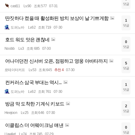
댓글
cast11
Lv.90
조회 577
07-31
딴짓하다 켰을 때 활성화된 방치 보상이 날 기쁘게함
1
댓글
도퍼노바
Lv.62
조회 719
07-30
호드 워도 맛은 괜찮네
0
댓글
Noobb
Lv.3
조회 685
07-30
어나더던전 신서버 오픈, 점핑하고 영웅 아바타까지
5
댓글
로테이터커프
Lv.53
조회 645
추천 4
07-30
컨커러스 삼국 부대는 역시...
1
댓글
도퍼노바
Lv.62
조회 761
07-30
방금 막 도착한 기계식 키보드
2
댓글
Heejoon
Lv.25
조회 646
07-30
이클립스 더 어웨이크닝 얘낸
0
댓글
Llawliet
Lv.74
조회 745
07-29