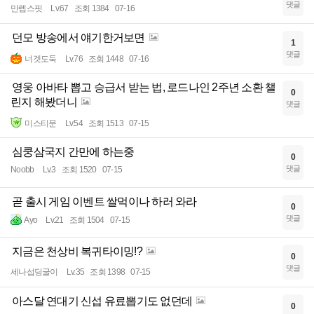
댓글
만렙스핏
Lv.67
조회 1384
07-16
던모 방송에서 얘기한거보면
1
댓글
너겟도둑
Lv.76
조회 1448
07-16
영웅 아바타 뽑고 승급서 받는 법, 로드나인 2주년 소환 챌
0
린지 해봤더니
댓글
미스티문
Lv.54
조회 1513
07-15
심쿵삼국지 간만에 하는중
0
댓글
Noobb
Lv.3
조회 1520
07-15
곧 출시 게임 이벤트 쌀먹이나 하러 와라
0
댓글
Ayo
Lv.21
조회 1504
07-15
지금은 천상비 복귀타이밍!?
0
댓글
세나섭딩굴이
Lv.35
조회 1398
07-15
아스달 연대기 신섭 유료뽑기도 없던데
0