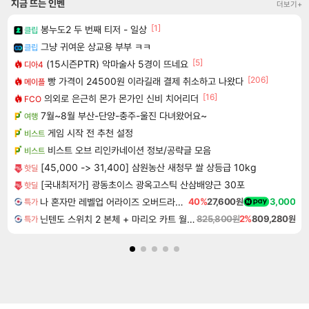
지금 뜨는 인벤
더보기+
[1]
봉누도2 두 번째 티저 - 일상
클립
그냥 귀여운 상교용 부부 ㅋㅋ
클립
[5]
(15시즌PTR) 악마술사 5경이 뜨네요
디아4
[206]
빵 가격이 24500원 이라길래 결제 취소하고 나왔다
메이플
[16]
의외로 은근히 몬가 몬가인 신비 치어리더
FCO
7월~8월 부산-단양-충주-울진 다녀왔어요~
여행
게임 시작 전 추천 설정
비스트
비스트 오브 리인카네이션 정보/공략글 모음
비스트
[45,000 -> 31,400] 삼원농산 새청무 쌀 상등급 10kg
핫딜
[국내최저가] 광동초이스 광옥고스틱 산삼배양근 30포
핫딜
나 혼자만 레벨업 어라이즈 오버드라이브 Solo Leveling Arise
40%
27,600원
3,000
특가
닌텐도 스위치 2 본체 + 마리오 카트 월드 + 포켓몬스터 레전드 ZA 닌텐도 스위치 2 에디션 번들
825,800원
2%
809,280원
특가