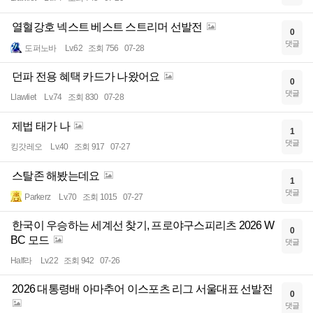
열혈강호 넥스트 베스트 스트리머 선발전
0
댓글
도퍼노바
Lv.62
조회 756
07-28
던파 전용 혜택 카드가 나왔어요
0
댓글
Llawliet
Lv.74
조회 830
07-28
제법 태가 나
1
댓글
킹갓레오
Lv.40
조회 917
07-27
스탈존 해봤는데요
1
댓글
Parkerz
Lv.70
조회 1015
07-27
한국이 우승하는 세계선 찾기, 프로야구스피리츠 2026 W
0
BC 모드
댓글
Half라
Lv.22
조회 942
07-26
2026 대통령배 아마추어 이스포츠 리그 서울대표 선발전
0
댓글