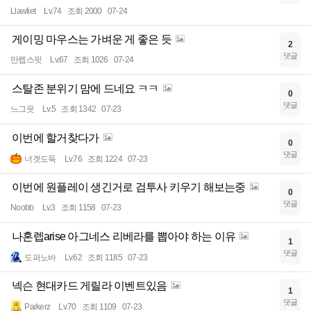
Llawliet
Lv.74
조회 2000
07-24
게이밍 마우스는 가벼운 게 좋은 듯
2
댓글
만렙스핏
Lv.67
조회 1026
07-24
스탈존 분위기 맘에 드네요 ㅋㅋ
0
댓글
느그읏
Lv.5
조회 1342
07-23
이번에 할거찾다가
0
댓글
너겟도둑
Lv.76
조회 1224
07-23
이번에 원플레이 생긴거로 검투사 키우기 해보는중
0
댓글
Noobb
Lv.3
조회 1158
07-23
나혼렙arise 아그네스 리베라를 뽑아야 하는 이유
1
댓글
도퍼노바
Lv.62
조회 1185
07-23
넥슨 현대카드 게릴라 이벤트있음
1
댓글
Parkerz
Lv.70
조회 1109
07-23