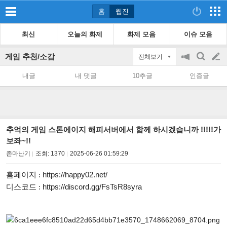
홈
웹진
최신
오늘의 화제
화제 모음
이슈 모음
게임 추천/소감
전체보기
공
검
글
지
색
내글
내 댓글
10추글
인증글
on/off
쓰
기
추억의 게임 스톤에이지 해피서버에서 함께 하시겠습니까 !!!!!가
보좌~!!
존마난기
조회:
1370
2025-06-26 01:59:29
https://happy02.net/
홈페이지 :
https://discord.gg/FsTsR8syra
디스코드 :