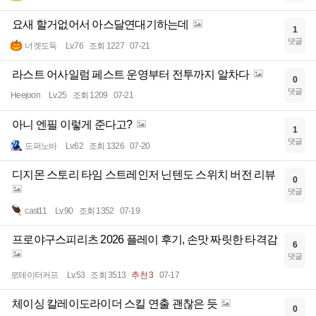
요새 할거없어서 아스달연대기하는데
1
댓글
너겟도둑
Lv.76
조회 1227
07-21
라스트 어사일럼 페스트 운영부터 전투까지 알차다
0
댓글
Heejoon
Lv.25
조회 1209
07-21
아니 엔필 이렇게 준다고?
1
댓글
도퍼노바
Lv.62
조회 1326
07-20
디지몬 스토리 타임 스트레인저 닌텐도 스위치 버전 리뷰
0
댓글
cast11
Lv.90
조회 1352
07-19
프로야구스피리츠 2026 플레이 후기, 손맛 짜릿한 타격감
6
댓글
로테이터커프
Lv.53
조회 3513
추천 3
07-17
체이싱 칼레이도라이더 스킬 연출 괜찮은 듯
0