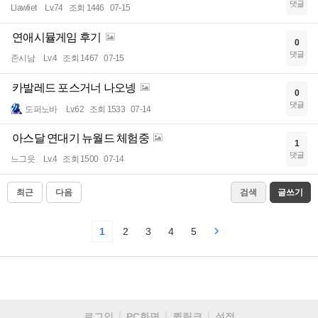
댓글
Llawliet
Lv.74
조회 1446
07-15
연애시뮬게임 후기
0
댓글
존시남
Lv.4
조회 1467
07-15
카발레드 포스거너 나오넹
0
댓글
도퍼노바
Lv.62
조회 1533
07-14
아스달 연대기 뉴월드 체험중
1
댓글
느그읏
Lv.4
조회 1500
07-14
최근
다음
검색
글쓰기
1
2
3
4
5
로그인
PC화면
퀵링크
설정