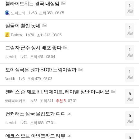
블라이트워는 결국 내실임
1
댓글
도퍼노바
Lv.63
조회 358
08-05
실물이 훨씬 낫네
1
댓글
Parkerz
Lv.70
조회 312
08-05
그림자 군주 상시 배포 좋다
1
댓글
Llawliet
Lv.74
조회 451
08-04
토이삼국은 뭔가 SD한 느낌이랄까
1
댓글
Noobb
Lv.3
조회 479
08-03
젠레스 존 제로 3.1 업데이트, 레미엘 장난 아니네요
8
댓글
로테이터커프
Lv.53
조회 841
추천 5
07-31
컨커러스 삼국 몰입도가 ㄷㄷ
0
댓글
Llawliet
Lv.74
조회 668
07-31
에코스 오브 아인크라드 리뷰
0