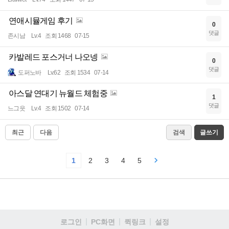
연애시뮬게임 후기
0
댓글
존시남
Lv.4
조회 1468
07-15
카발레드 포스거너 나오넹
0
댓글
도퍼노바
Lv.62
조회 1534
07-14
아스달 연대기 뉴월드 체험중
1
댓글
느그읏
Lv.4
조회 1502
07-14
최근
다음
검색
글쓰기
1
2
3
4
5
로그인
PC화면
퀵링크
설정