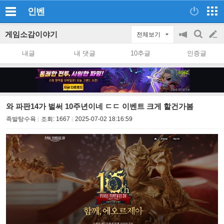
인벤
게임소감이야기
전체보기
공
검
글
지
색
내글
내 댓글
10추글
인증글
on/off
쓰
기
와 파판14가 벌써 10주년이네 ㄷㄷ 이벤트 크게 할건가봄
족발탕수육
조회:
1667
2025-07-02 18:16:59