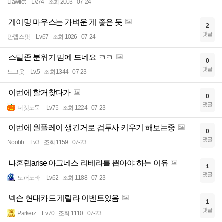
Llawliet
Lv.74
조회 2003
07-24
게이밍 마우스는 가벼운 게 좋은 듯
2
댓글
만렙스핏
Lv.67
조회 1026
07-24
스탈존 분위기 맘에 드네요 ㅋㅋ
0
댓글
느그읏
Lv.5
조회 1344
07-23
이번에 할거찾다가
0
댓글
너겟도둑
Lv.76
조회 1224
07-23
이번에 원플레이 생긴거로 검투사 키우기 해보는중
0
댓글
Noobb
Lv.3
조회 1159
07-23
나혼렙arise 아그네스 리베라를 뽑아야 하는 이유
1
댓글
도퍼노바
Lv.62
조회 1188
07-23
넥슨 현대카드 게릴라 이벤트있음
1
댓글
Parkerz
Lv.70
조회 1110
07-23