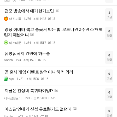
던모 방송에서 얘기한거보면
1
댓글
너겟도둑
Lv.76
조회 1448
07-16
영웅 아바타 뽑고 승급서 받는 법, 로드나인 2주년 소환 챌
0
린지 해봤더니
댓글
미스티문
Lv.54
조회 1517
07-15
심쿵삼국지 간만에 하는중
0
댓글
Noobb
Lv.3
조회 1521
07-15
곧 출시 게임 이벤트 쌀먹이나 하러 와라
0
댓글
Ayo
Lv.21
조회 1506
07-15
지금은 천상비 복귀타이밍!?
0
댓글
세나섭딩굴이
Lv.35
조회 1400
07-15
아스달 연대기 신섭 유료뽑기도 없던데
0
댓글
Llawliet
Lv.74
조회 1447
07-15