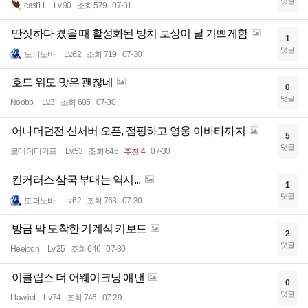
댓글
cast11
Lv.90
조회 579
07-31
딴짓하다 켰을 때 활성화된 방치 보상이 날 기쁘게함
1
댓글
도퍼노바
Lv.62
조회 719
07-30
호드 워도 맛은 괜찮네
0
댓글
Noobb
Lv.3
조회 686
07-30
어나더던전 신서버 오픈, 점핑하고 영웅 아바타까지
5
댓글
로테이터커프
Lv.53
조회 646
추천 4
07-30
컨커러스 삼국 부대는 역시...
1
댓글
도퍼노바
Lv.62
조회 763
07-30
방금 막 도착한 기계식 키보드
2
댓글
Heejoon
Lv.25
조회 646
07-30
이클립스 더 어웨이크닝 얘낸
0
댓글
Llawliet
Lv.74
조회 746
07-29