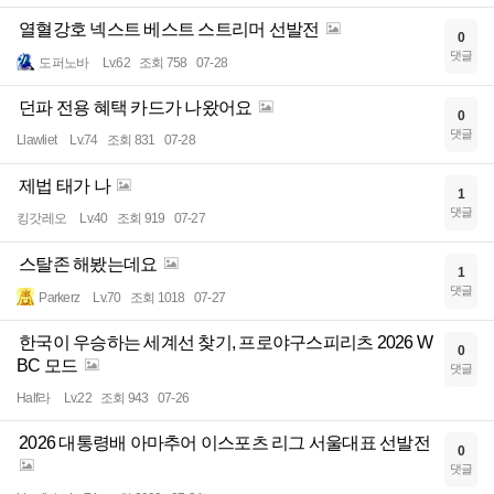
열혈강호 넥스트 베스트 스트리머 선발전
0
댓글
도퍼노바
Lv.62
조회 758
07-28
던파 전용 혜택 카드가 나왔어요
0
댓글
Llawliet
Lv.74
조회 831
07-28
제법 태가 나
1
댓글
킹갓레오
Lv.40
조회 919
07-27
스탈존 해봤는데요
1
댓글
Parkerz
Lv.70
조회 1018
07-27
한국이 우승하는 세계선 찾기, 프로야구스피리츠 2026 W
0
BC 모드
댓글
Half라
Lv.22
조회 943
07-26
2026 대통령배 아마추어 이스포츠 리그 서울대표 선발전
0
댓글