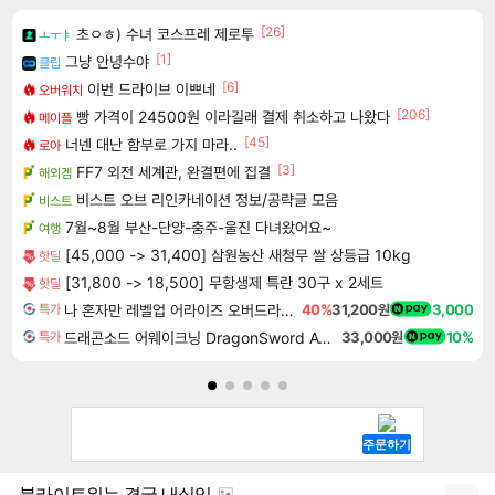
[26]
초ㅇㅎ) 수녀 코스프레 제로투
ㅗㅜㅑ
[1]
그냥 안녕수야
클립
[6]
이번 드라이브 이쁘네
오버워치
[206]
빵 가격이 24500원 이라길래 결제 취소하고 나왔다
메이플
[45]
너넨 대난 함부로 가지 마라..
로아
[3]
FF7 외전 세계관, 완결편에 집결
해외겜
비스트 오브 리인카네이션 정보/공략글 모음
비스트
7월~8월 부산-단양-충주-울진 다녀왔어요~
여행
[45,000 -> 31,400] 삼원농산 새청무 쌀 상등급 10kg
핫딜
[31,800 -> 18,500] 무항생제 특란 30구 x 2세트
핫딜
나 혼자만 레벨업 어라이즈 오버드라이브 디럭스 에디션 Solo Leveling Arise Overdrive Deluxe Edition
40%
31,200원
3,000
특가
드래곤소드 어웨이크닝 DragonSword Awakening
33,000원
10%
특가
블라이트워는 결국 내실임