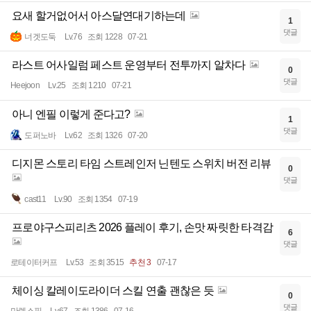
요새 할거없어서 아스달연대기하는데
1
댓글
너겟도둑
Lv.76
조회 1228
07-21
라스트 어사일럼 페스트 운영부터 전투까지 알차다
0
댓글
Heejoon
Lv.25
조회 1210
07-21
아니 엔필 이렇게 준다고?
1
댓글
도퍼노바
Lv.62
조회 1326
07-20
디지몬 스토리 타임 스트레인저 닌텐도 스위치 버전 리뷰
0
댓글
cast11
Lv.90
조회 1354
07-19
프로야구스피리츠 2026 플레이 후기, 손맛 짜릿한 타격감
6
댓글
로테이터커프
Lv.53
조회 3515
추천 3
07-17
체이싱 칼레이도라이더 스킬 연출 괜찮은 듯
0
댓글
만렙스핏
Lv.67
조회 1386
07-16