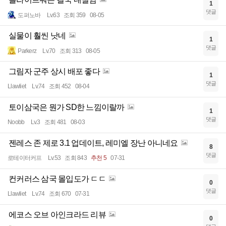
1
댓글
도퍼노바
Lv.63
조회 359
08-05
실물이 훨씬 낫네
1
댓글
Parkerz
Lv.70
조회 313
08-05
그림자 군주 상시 배포 좋다
1
댓글
Llawliet
Lv.74
조회 452
08-04
토이삼국은 뭔가 SD한 느낌이랄까
1
댓글
Noobb
Lv.3
조회 481
08-03
젠레스 존 제로 3.1 업데이트, 레미엘 장난 아니네요
8
댓글
로테이터커프
Lv.53
조회 843
추천 5
07-31
컨커러스 삼국 몰입도가 ㄷㄷ
0
댓글
Llawliet
Lv.74
조회 670
07-31
에코스 오브 아인크라드 리뷰
0