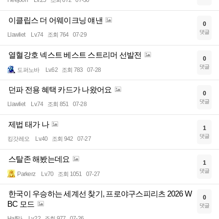
이클립스 더 어웨이크닝 얘낸
0
댓글
Llawliet
Lv.74
조회 764
07-29
열혈강호 넥스트 베스트 스트리머 선발전
0
댓글
도퍼노바
Lv.62
조회 783
07-28
던파 전용 혜택 카드가 나왔어요
0
댓글
Llawliet
Lv.74
조회 851
07-28
제법 태가 나
1
댓글
킹갓레오
Lv.40
조회 942
07-27
스탈존 해봤는데요
1
댓글
Parkerz
Lv.70
조회 1051
07-27
한국이 우승하는 세계선 찾기, 프로야구스피리츠 2026 W
0
BC 모드
댓글
Half라
Lv.22
조회 977
07-26