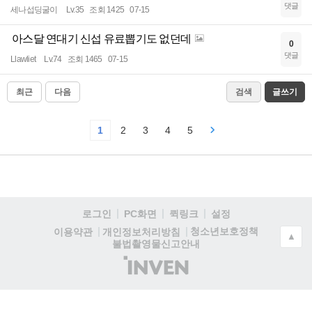
댓글
세나섭딩굴이
Lv.35
조회 1425
07-15
아스달 연대기 신섭 유료뽑기도 없던데
0
댓글
Llawliet
Lv.74
조회 1465
07-15
최근
다음
검색
글쓰기
1
2
3
4
5
로그인
PC화면
퀵링크
설정
청소년보호정책
이용약관
개인정보처리방침
▲
불법촬영물신고안내
(주)
인
벤