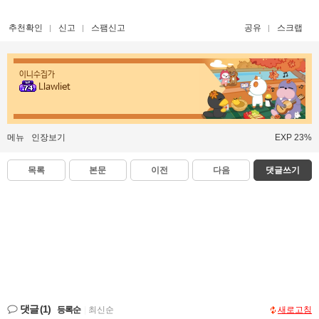
추천확인
신고
스팸신고
공유
스크랩
이니수집가
Llawliet
메뉴
인장보기
EXP 23%
목록
본문
이전
다음
댓글쓰기
댓글
(1)
등록순
|
최신순
새로고침