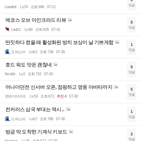
댓글
Llawliet
Lv.74
조회 696
07-31
에코스 오브 아인크라드 리뷰
0
댓글
cast11
Lv.90
조회 605
07-31
딴짓하다 켰을 때 활성화된 방치 보상이 날 기쁘게함
1
댓글
도퍼노바
Lv.62
조회 738
07-30
호드 워도 맛은 괜찮네
0
댓글
Noobb
Lv.3
조회 710
07-30
어나더던전 신서버 오픈, 점핑하고 영웅 아바타까지
5
댓글
로테이터커프
Lv.53
조회 672
추천 4
07-30
컨커러스 삼국 부대는 역시...
1
댓글
도퍼노바
Lv.62
조회 786
07-30
방금 막 도착한 기계식 키보드
2
댓글
Heejoon
Lv.25
조회 672
07-30