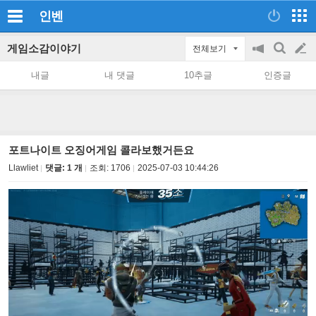
인벤
게임소감이야기
전체보기
공
검
글
지
색
내글
내 댓글
10추글
인증글
on/off
쓰
기
포트나이트 오징어게임 콜라보했거든요
Llawliet
댓글: 1 개
조회:
1706
2025-07-03 10:44:26