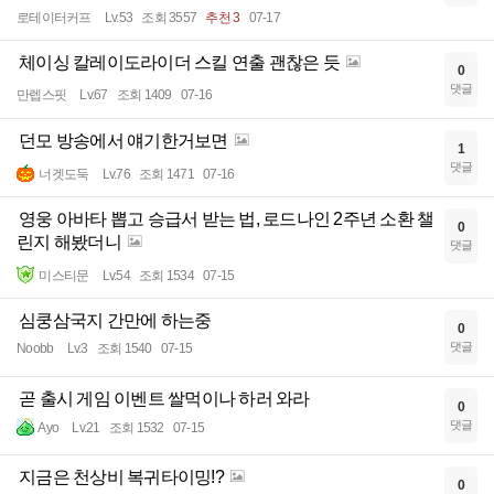
로테이터커프
Lv.53
조회 3557
추천 3
07-17
체이싱 칼레이도라이더 스킬 연출 괜찮은 듯
0
댓글
만렙스핏
Lv.67
조회 1409
07-16
던모 방송에서 얘기한거보면
1
댓글
너겟도둑
Lv.76
조회 1471
07-16
영웅 아바타 뽑고 승급서 받는 법, 로드나인 2주년 소환 챌
0
린지 해봤더니
댓글
미스티문
Lv.54
조회 1534
07-15
심쿵삼국지 간만에 하는중
0
댓글
Noobb
Lv.3
조회 1540
07-15
곧 출시 게임 이벤트 쌀먹이나 하러 와라
0
댓글
Ayo
Lv.21
조회 1532
07-15
지금은 천상비 복귀타이밍!?
0