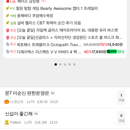
[4]
페이즈 감상평
LoL
힐링 탐험 게임 Bearly Awesome 챕터 1 트레일러
PV
동해바다 추암해수욕장
여행
실버 팰리스 CBT 화제의 순간·후기 모음
실팰
[오늘 끝딜] 자일렉 글라스 에어프라이어 6L 대용량 유리 바스켓
핫딜
[오늘 끝딜]선글라스 + 자외선차단 냉감원단 스포츠 쿨 마스크 화이트 1매입
핫딜
옥토패스 트래블러 II Octopath Traveler II
49,800원
70%
14,940원
특가
디제이맥스 리스펙트 V V 리버티 4 팩 DJMAX RESPECT V V Liberty 4 Pack DLC
40%
17,880원
12%
특가
문7 이순신 편한운영은
1
댓글
너겟도둑
Lv.76
조회 43
14:19
신섭이 좋긴해
0
댓글
Parkerz
Lv.70
조회 169
13:10