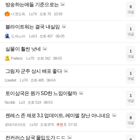
방송하는애들 기준으로는
0
댓글
너겟도둑
Lv.76
조회 70
10:39
블라이트워는 결국 내실임
1
댓글
도퍼노바
Lv.63
조회 407
08-05
실물이 훨씬 낫네
1
댓글
Parkerz
Lv.70
조회 342
08-05
그림자 군주 상시 배포 좋다
1
댓글
Llawliet
Lv.74
조회 485
08-04
토이삼국은 뭔가 SD한 느낌이랄까
1
댓글
Noobb
Lv.3
조회 519
08-03
젠레스 존 제로 3.1 업데이트, 레미엘 장난 아니네요
8
댓글
로테이터커프
Lv.53
조회 876
추천 5
07-31
컨커러스 삼국 몰입도가 ㄷㄷ
0