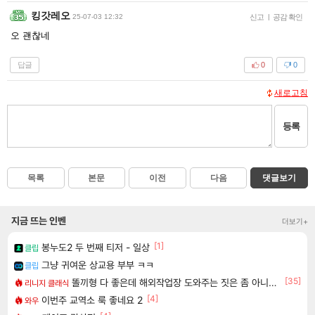
킹갓레오
25-07-03 12:32
신고
|
공감 확인
오 괜찮네
답글
0
0
새로고침
등록
목록
본문
이전
다음
댓글보기
지금 뜨는 인벤
더보기+
[1]
봉누도2 두 번째 티저 - 일상
클립
그냥 귀여운 상교용 부부 ㅋㅋ
클립
[35]
똘끼형 다 좋은데 해외작업장 도와주는 짓은 좀 아니지않냐?
리니지 클래식
[4]
이번주 교역소 룩 좋네요 2
와우