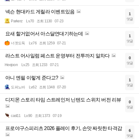
넥슨 현대카드 게릴라 이벤트있음
1
댓글
Parkerz
Lv.70
조회 1130
07-23
요새 할거없어서 아스달연대기하는데
1
댓글
너겟도둑
Lv.76
조회 1259
07-21
라스트 어사일럼 페스트 운영부터 전투까지 알차다
0
댓글
Heejoon
Lv.25
조회 1233
07-21
아니 엔필 이렇게 준다고?
1
댓글
도퍼노바
Lv.62
조회 1348
07-20
디지몬 스토리 타임 스트레인저 닌텐도 스위치 버전 리뷰
0
댓글
cast11
Lv.90
조회 1373
07-19
프로야구스피리츠 2026 플레이 후기, 손맛 짜릿한 타격감
6
댓글