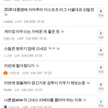
2026 대통령배 아마추어 이스포츠 리그 서울대표 선발전
0
댓글
Llawliet
Lv.74
조회 2028
07-24
게이밍 마우스는 가벼운 게 좋은 듯
2
댓글
만렙스핏
Lv.67
조회 1053
07-24
스탈존 분위기 맘에 드네요 ㅋㅋ
0
댓글
느그읏
Lv.5
조회 1365
07-23
이번에 할거찾다가
0
댓글
너겟도둑
Lv.76
조회 1247
07-23
이번에 원플레이 생긴거로 검투사 키우기 해보는중
0
댓글
Noobb
Lv.3
조회 1181
07-23
나혼렙arise 아그네스 리베라를 뽑아야 하는 이유
1
댓글
도퍼노바
Lv.62
조회 1210
07-23