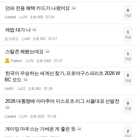
던파 전용 혜택 카드가 나왔어요
0
댓글
Llawliet
Lv.74
조회 859
07-28
제법 태가 나
1
댓글
킹갓레오
Lv.40
조회 952
07-27
스탈존 해봤는데요
1
댓글
Parkerz
Lv.70
조회 1062
07-27
한국이 우승하는 세계선 찾기, 프로야구스피리츠 2026 W
0
BC 모드
댓글
Half라
Lv.22
조회 982
07-26
2026 대통령배 아마추어 이스포츠 리그 서울대표 선발전
0
댓글
Llawliet
Lv.74
조회 2037
07-24
게이밍 마우스는 가벼운 게 좋은 듯
2
댓글