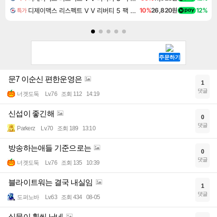
디제이맥스 리스펙트 V V 리버티 5 팩 DJMAX RESPECT V V Liberty 5 Pack DLC
10%
26,820원
12%
특가
문7 이순신 편한운영은
1
댓글
너겟도둑
Lv.76
조회 112
14:19
신섭이 좋긴해
0
댓글
Parkerz
Lv.70
조회 189
13:10
방송하는애들 기준으로는
0
댓글
너겟도둑
Lv.76
조회 135
10:39
블라이트워는 결국 내실임
1
댓글
도퍼노바
Lv.63
조회 434
08-05
실물이 훨씬 낫네