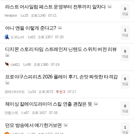
라스트 어사일럼 페스트 운영부터 전투까지 알차다
0
댓글
Heejoon
Lv.25
조회 1240
07-21
아니 엔필 이렇게 준다고?
1
댓글
도퍼노바
Lv.62
조회 1357
07-20
디지몬 스토리 타임 스트레인저 닌텐도 스위치 버전 리뷰
0
댓글
cast11
Lv.90
조회 1380
07-19
프로야구스피리츠 2026 플레이 후기, 손맛 짜릿한 타격감
6
댓글
로테이터커프
Lv.53
조회 3572
추천 3
07-17
체이싱 칼레이도라이더 스킬 연출 괜찮은 듯
0
댓글
만렙스핏
Lv.67
조회 1417
07-16
던모 방송에서 얘기한거보면
1
댓글