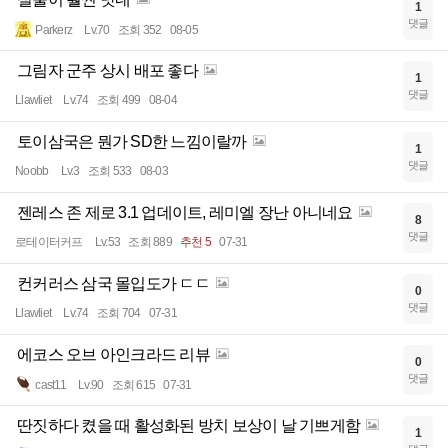
1
댓글
Parkerz
Lv.70
조회 352
08-05
그림자 군주 상시 배포 좋다
1
댓글
Llawliet
Lv.74
조회 499
08-04
토이삼국은 뭔가 SD한 느낌이랄까
1
댓글
Noobb
Lv.3
조회 533
08-03
젠레스 존 제로 3.1 업데이트, 레미엘 장난 아니네요
8
댓글
로테이터커프
Lv.53
조회 889
추천 5
07-31
컨커러스 삼국 몰입도가 ㄷㄷ
0
댓글
Llawliet
Lv.74
조회 704
07-31
에코스 오브 아인크라드 리뷰
0
댓글
cast11
Lv.90
조회 615
07-31
딴짓하다 켰을 때 활성화된 방치 보상이 날 기쁘게함
1