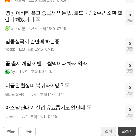
너겟도둑
Lv.76
조회 1477
07-16
영웅 아바타 뽑고 승급서 받는 법, 로드나인 2주년 소환 챌
0
린지 해봤더니
댓글
미스티문
Lv.54
조회 1540
07-15
심쿵삼국지 간만에 하는중
0
댓글
Noobb
Lv.3
조회 1545
07-15
곧 출시 게임 이벤트 쌀먹이나 하러 와라
0
댓글
Ayo
Lv.21
조회 1537
07-15
지금은 천상비 복귀타이밍!?
0
댓글
세나섭딩굴이
Lv.35
조회 1432
07-15
아스달 연대기 신섭 유료뽑기도 없던데
0
댓글
Llawliet
Lv.74
조회 1471
07-15
최근
다음
검색
글쓰기