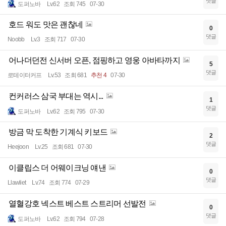
댓글
도퍼노바
Lv.62
조회 745
07-30
호드 워도 맛은 괜찮네
0
댓글
Noobb
Lv.3
조회 717
07-30
어나더던전 신서버 오픈, 점핑하고 영웅 아바타까지
5
댓글
로테이터커프
Lv.53
조회 681
추천 4
07-30
컨커러스 삼국 부대는 역시...
1
댓글
도퍼노바
Lv.62
조회 795
07-30
방금 막 도착한 기계식 키보드
2
댓글
Heejoon
Lv.25
조회 681
07-30
이클립스 더 어웨이크닝 얘낸
0
댓글
Llawliet
Lv.74
조회 774
07-29
열혈강호 넥스트 베스트 스트리머 선발전
0
댓글
도퍼노바
Lv.62
조회 794
07-28