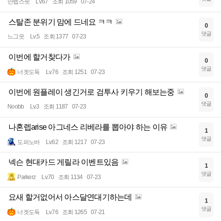
만렙스핏
Lv.67
조회 1059
07-24
스탈존 분위기 맘에 드네요 ㅋㅋ
0
댓글
느그읏
Lv.5
조회 1377
07-23
이번에 할거찾다가
0
댓글
너겟도둑
Lv.76
조회 1251
07-23
이번에 원플레이 생긴거로 검투사 키우기 해보는중
0
댓글
Noobb
Lv.3
조회 1187
07-23
나혼렙arise 아그네스 리베라를 뽑아야 하는 이유
1
댓글
도퍼노바
Lv.62
조회 1217
07-23
넥슨 현대카드 게릴라 이벤트있음
1
댓글
Parkerz
Lv.70
조회 1134
07-23
요새 할거없어서 아스달연대기하는데
1
댓글
너겟도둑
Lv.76
조회 1265
07-21