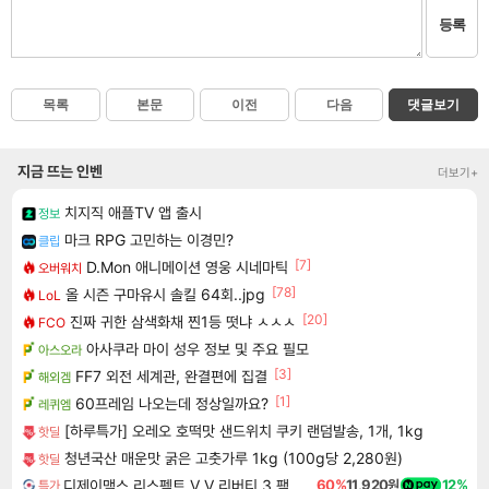
등록
목록
본문
이전
다음
댓글보기
지금 뜨는 인벤
더보기+
치지직 애플TV 앱 출시
정보
마크 RPG 고민하는 이경민?
클립
[7]
D.Mon 애니메이션 영웅 시네마틱
오버워치
[78]
올 시즌 구마유시 솔킬 64회..jpg
LoL
[20]
진짜 귀한 삼색화채 찐1등 떳냐 ㅅㅅㅅ
FCO
아사쿠라 마이 성우 정보 및 주요 필모
아스오라
[3]
FF7 외전 세계관, 완결편에 집결
해외겜
[1]
60프레임 나오는데 정상일까요?
레퀴엠
[하루특가] 오레오 호떡맛 샌드위치 쿠키 랜덤발송, 1개, 1kg
핫딜
청년국산 매운맛 굵은 고춧가루 1kg (100g당 2,280원)
핫딜
디제이맥스 리스펙트 V V 리버티 3 팩 DJMAX RESPECT V V Liberty 3 Pack DLC
60%
11,920원
12%
특가