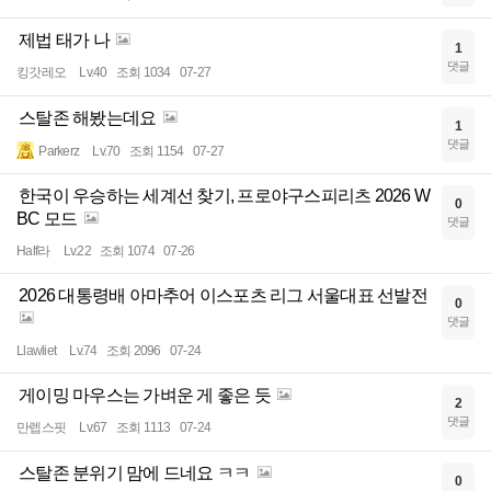
제법 태가 나
1
댓글
킹갓레오
Lv.40
조회 1034
07-27
스탈존 해봤는데요
1
댓글
Parkerz
Lv.70
조회 1154
07-27
한국이 우승하는 세계선 찾기, 프로야구스피리츠 2026 W
0
BC 모드
댓글
Half라
Lv.22
조회 1074
07-26
2026 대통령배 아마추어 이스포츠 리그 서울대표 선발전
0
댓글
Llawliet
Lv.74
조회 2096
07-24
게이밍 마우스는 가벼운 게 좋은 듯
2
댓글
만렙스핏
Lv.67
조회 1113
07-24
스탈존 분위기 맘에 드네요 ㅋㅋ
0