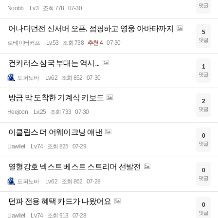
댓글
Noobb
Lv.3
조회 778
07-30
어나더던전 신서버 오픈, 점핑하고 영웅 아바타까지
5
댓글
로테이터커프
Lv.53
조회 738
추천 4
07-30
컨커러스 삼국 부대는 역시...
1
댓글
도퍼노바
Lv.62
조회 852
07-30
방금 막 도착한 기계식 키보드
2
댓글
Heejoon
Lv.25
조회 733
07-30
이클립스 더 어웨이크닝 얘낸
0
댓글
Llawliet
Lv.74
조회 825
07-29
열혈강호 넥스트 베스트 스트리머 선발전
0
댓글
도퍼노바
Lv.62
조회 862
07-28
던파 전용 혜택 카드가 나왔어요
0
댓글
Llawliet
Lv.74
조회 913
07-28