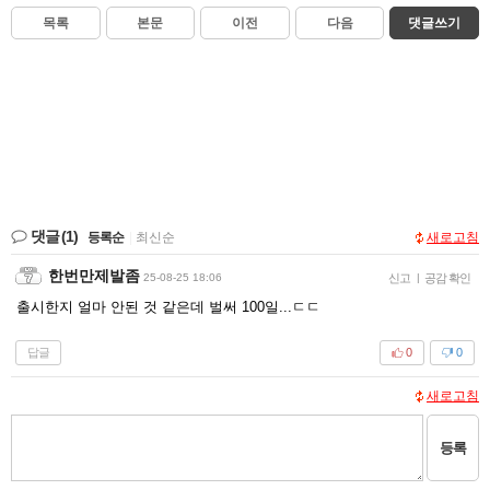
목록
본문
이전
다음
댓글쓰기
댓글
(1)
등록순
|
최신순
새로고침
한번만제발좀
25-08-25 18:06
신고
|
공감 확인
출시한지 얼마 안된 것 같은데 벌써 100일...ㄷㄷ
답글
0
0
새로고침
등록