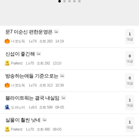
문7 이순신 편한운영은
1
댓글
너겟도둑
Lv.76
조회 283
14:19
신섭이 좋긴해
0
댓글
Parkerz
Lv.70
조회 292
13:10
방송하는애들 기준으로는
0
댓글
너겟도둑
Lv.76
조회 313
10:39
블라이트워는 결국 내실임
1
댓글
도퍼노바
Lv.63
조회 599
08-05
실물이 훨씬 낫네
1
댓글
Parkerz
Lv.70
조회 480
08-05