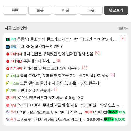
목록
본문
이전
다음
댓글보기
지금 뜨는 인벤
더보기+
[4]
풍월량) 물소는 왜 물소라고 하는거야? 아! 그만 ㅋㅋ 알았어 ㅋㅋ
클립
마크 RPG 고민하는 이경민?
클립
[2]
유나 얼굴은 우려했던 일이 벌어진 참사 같음
오버워치
[5]
주말패키지 결과.....
리니지M
[22]
환카라를 유 에크 교환 쪼매 서운함..
검은사막
[3]
중국 CXMT, D램 매출 점유율 7%…글로벌 4위로 부상
해외겜
모든 엘리트 골렘 위치 공략 (30개) - 방랑 결투가
비스트
[1]
아반테 2.0 자연흡기?
차벤
31%할인!부산포차 꼬치어묵, 400g, 3봉
핫딜
[SKT] 110GB 무제한 요금제 월 체감 15,000원 | 약정 없음 + 첫 달 전액 환급 + 티빙 무료 + 2만 추가 지급(첫 달)
핫딜
디제이맥스 리스펙트 V V 리버티 4 팩 DJMAX RESPECT V V Liberty 4 Pack DLC
40%
17,880원
12%
특가
그랑블루 판타지 리링크 엔드리스 라그나로크 업그레이드 킷 Granblue Fantasy Relink Endless Ragnarok Upgrade Kit DLC
36,800원
5,000
특가