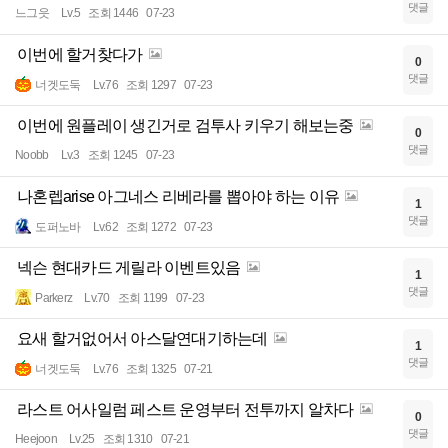
댓글
느그읏
Lv.5
조회 1446
07-23
이번에 할거찾다가
0
댓글
너겟도둑
Lv.76
조회 1297
07-23
이번에 원플레이 생긴거로 검투사 키우기 해보는중
0
댓글
Noobb
Lv.3
조회 1245
07-23
나혼렙arise 아그네스 리베라를 뽑아야 하는 이유
1
댓글
도퍼노바
Lv.62
조회 1272
07-23
넥슨 현대카드 게릴라 이벤트있음
1
댓글
Parkerz
Lv.70
조회 1199
07-23
요새 할거없어서 아스달연대기하는데
1
댓글
너겟도둑
Lv.76
조회 1325
07-21
라스트 어사일럼 페스트 운영부터 전투까지 알차다
0
댓글
Heejoon
Lv.25
조회 1310
07-21