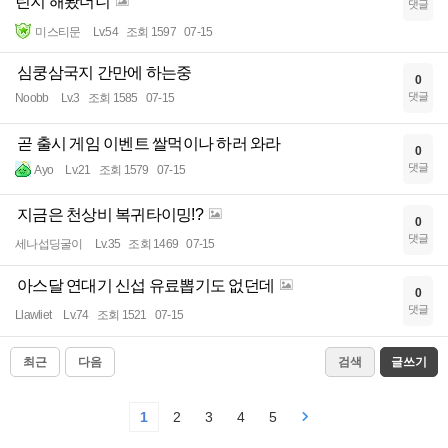
린지 해봤더니
댓글
미스티문
Lv.54
조회 1597
07-15
심쿵삼국지 간만에 하는중
0
댓글
Noobb
Lv.3
조회 1585
07-15
곧 출시 게임 이벤트 쌀먹이나 하러 와라
0
댓글
Ayo
Lv.21
조회 1579
07-15
지금은 천상비 복귀타이밍!?
0
댓글
세나섭딩굴이
Lv.35
조회 1469
07-15
아스달 연대기 신섭 유료뽑기도 없던데
0
댓글
Llawliet
Lv.74
조회 1521
07-15
최근
다음
검색
글쓰기
1
2
3
4
5