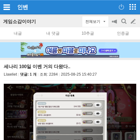
인벤
게임소감이야기
전체보기
공
검
글
지
색
내글
내 댓글
10추글
인증글
on/off
쓰
기
세나리 100일 이벤 거의 다왔다..
Llawliet
댓글: 1 개
조회:
2284
2025-08-25 15:40:27