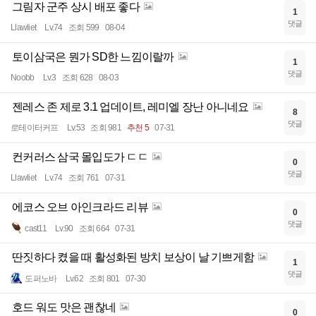
그림자 군주 상시 배포 좋다
1
댓글
Llawliet
Lv.74
조회 599
08-04
토이삼국은 뭔가 SD한 느낌이랄까
1
댓글
Noobb
Lv.3
조회 628
08-03
젠레스 존 제로 3.1 업데이트, 레미엘 장난 아니네요
8
댓글
로테이터커프
Lv.53
조회 981
추천 5
07-31
컨커러스 삼국 몰입도가 ㄷㄷ
0
댓글
Llawliet
Lv.74
조회 761
07-31
에코스 오브 아인크라드 리뷰
0
댓글
cast11
Lv.90
조회 664
07-31
딴짓하다 켰을 때 활성화된 방치 보상이 날 기쁘게함
1
댓글
도퍼노바
Lv.62
조회 801
07-30
호드 워도 맛은 괜찮네
0