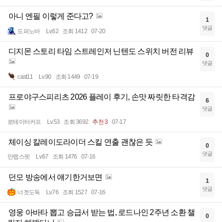
아니 엔필 이렇게 준다고?
1
댓글
도퍼노바
Lv.62
조회 1412
07-20
디지몬 스토리 타임 스트레인저 닌텐도 스위치 버전 리뷰
0
댓글
cast11
Lv.90
조회 1449
07-19
프로야구스피리츠 2026 플레이 후기, 손맛 짜릿한 타격감
6
댓글
로테이터커프
Lv.53
조회 3692
추천 3
07-17
체이싱 칼레이도라이더 스킬 연출 괜찮은 듯
0
댓글
만렙스핏
Lv.67
조회 1476
07-16
던모 방송에서 얘기한거보면
1
댓글
너겟도둑
Lv.76
조회 1527
07-16
영웅 아바타 뽑고 승급서 받는 법, 로드나인 2주년 소환 챌
0