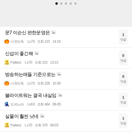
문7 이순신 편한운영은
1
댓글
너겟도둑
Lv.76
조회 215
14:19
신섭이 좋긴해
0
댓글
Parkerz
Lv.70
조회 215
13:10
방송하는애들 기준으로는
0
댓글
너겟도둑
Lv.76
조회 228
10:39
블라이트워는 결국 내실임
1
댓글
도퍼노바
Lv.63
조회 464
08-05
실물이 훨씬 낫네
1
댓글
Parkerz
Lv.70
조회 370
08-05