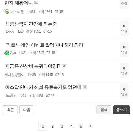
린지 해봤더니
댓글
미스티문
Lv.54
조회 1561
07-15
심쿵삼국지 간만에 하는중
0
댓글
Noobb
Lv.3
조회 1551
07-15
곧 출시 게임 이벤트 쌀먹이나 하러 와라
0
댓글
Ayo
Lv.21
조회 1547
07-15
지금은 천상비 복귀타이밍!?
0
댓글
세나섭딩굴이
Lv.35
조회 1445
07-15
아스달 연대기 신섭 유료뽑기도 없던데
0
댓글
Llawliet
Lv.74
조회 1481
07-15
최근
다음
검색
글쓰기
1
2
3
4
5