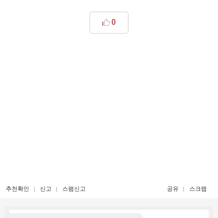
0
추천확인
신고
스팸신고
공유
스크랩