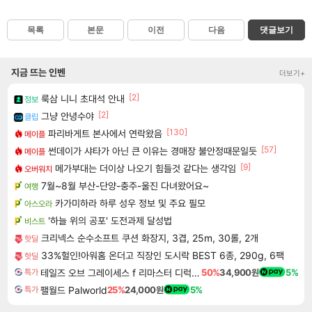
목록
본문
이전
다음
댓글보기
지금 뜨는 인벤
더보기+
[2]
룩삼 니니 초대석 안내
정보
[2]
그냥 안녕수야
클립
[130]
파리바게트 본사에서 연락왔음
메이플
[57]
썬데이가 샤타가 아닌 큰 이유는 경매장 불안정때문일듯
메이플
[9]
메가부대는 더이상 나오기 힘들것 같다는 생각임
오버워치
7월~8월 부산-단양-충주-울진 다녀왔어요~
여행
카가미하라 하루 성우 정보 및 주요 필모
아스오라
'하늘 위의 공포' 도전과제 달성법
비스트
크리넥스 순수소프트 쿠션 화장지, 3겹, 25m, 30롤, 2개
핫딜
33%헐인!아워홈 온더고 직장인 도시락 BEST 6종, 290g, 6팩
핫딜
테일즈 오브 그레이세스 f 리마스터 디럭스 에디션 Tales of Graces f Remastered Deluxe Edition
50%
34,900원
5%
특가
팰월드 Palworld
25%
24,000원
5%
특가