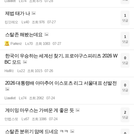
Llawliet
Lv.74
조회 875
07-28
제법 태가 나
1
댓글
킹갓레오
Lv.40
조회 976
07-27
스탈존 해봤는데요
1
댓글
Parkerz
Lv.70
조회 1083
07-27
한국이 우승하는 세계선 찾기, 프로야구스피리츠 2026 W
0
BC 모드
댓글
Half라
Lv.22
조회 1015
07-26
2026 대통령배 아마추어 이스포츠 리그 서울대표 선발전
0
댓글
Llawliet
Lv.74
조회 2062
07-24
게이밍 마우스는 가벼운 게 좋은 듯
2
댓글
만렙스핏
Lv.67
조회 1086
07-24
스탈존 분위기 맘에 드네요 ㅋㅋ
0