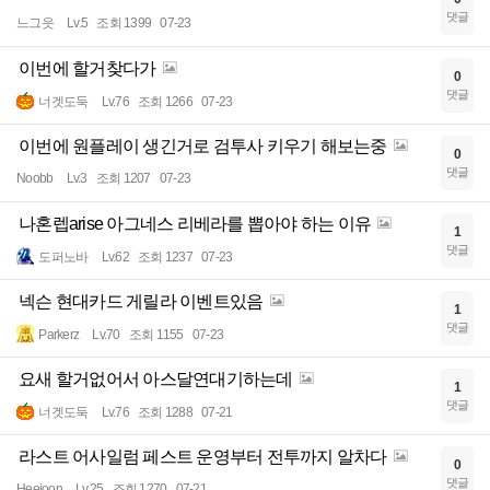
댓글
느그읏
Lv.5
조회 1399
07-23
이번에 할거찾다가
0
댓글
너겟도둑
Lv.76
조회 1266
07-23
이번에 원플레이 생긴거로 검투사 키우기 해보는중
0
댓글
Noobb
Lv.3
조회 1207
07-23
나혼렙arise 아그네스 리베라를 뽑아야 하는 이유
1
댓글
도퍼노바
Lv.62
조회 1237
07-23
넥슨 현대카드 게릴라 이벤트있음
1
댓글
Parkerz
Lv.70
조회 1155
07-23
요새 할거없어서 아스달연대기하는데
1
댓글
너겟도둑
Lv.76
조회 1288
07-21
라스트 어사일럼 페스트 운영부터 전투까지 알차다
0
댓글
Heejoon
Lv.25
조회 1270
07-21