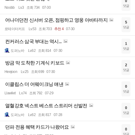
0
댓글
Noobb
Lv.3
조회 734
07-30
어나더던전 신서버 오픈, 점핑하고 영웅 아바타까지
5
댓글
로테이터커프
Lv.53
조회 703
추천 4
07-30
컨커러스 삼국 부대는 역시...
1
댓글
도퍼노바
Lv.62
조회 814
07-30
방금 막 도착한 기계식 키보드
2
댓글
Heejoon
Lv.25
조회 699
07-30
이클립스 더 어웨이크닝 얘낸
0
댓글
Llawliet
Lv.74
조회 792
07-29
열혈강호 넥스트 베스트 스트리머 선발전
0
댓글
도퍼노바
Lv.62
조회 817
07-28
던파 전용 혜택 카드가 나왔어요
0
댓글