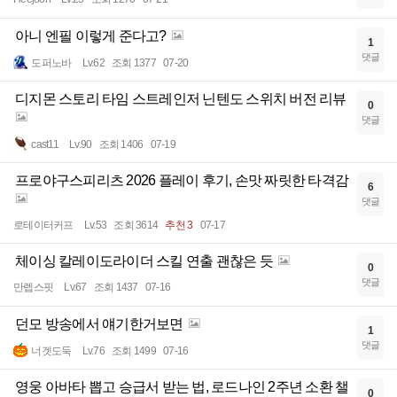
아니 엔필 이렇게 준다고?
1
댓글
도퍼노바
Lv.62
조회 1377
07-20
디지몬 스토리 타임 스트레인저 닌텐도 스위치 버전 리뷰
0
댓글
cast11
Lv.90
조회 1406
07-19
프로야구스피리츠 2026 플레이 후기, 손맛 짜릿한 타격감
6
댓글
로테이터커프
Lv.53
조회 3614
추천 3
07-17
체이싱 칼레이도라이더 스킬 연출 괜찮은 듯
0
댓글
만렙스핏
Lv.67
조회 1437
07-16
던모 방송에서 얘기한거보면
1
댓글
너겟도둑
Lv.76
조회 1499
07-16
영웅 아바타 뽑고 승급서 받는 법, 로드나인 2주년 소환 챌
0