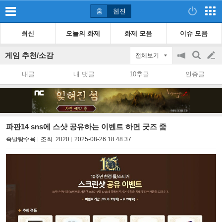
홈
웹진
최신
오늘의 화제
화제 모음
이슈 모음
게임 추천/소감
전체보기
공
검
글
지
색
내글
내 댓글
10추글
인증글
on/off
쓰
기
파판14 sns에 스샷 공유하는 이벤트 하면 굿즈 줌
족발탕수육
조회:
2020
2025-08-26 18:48:37