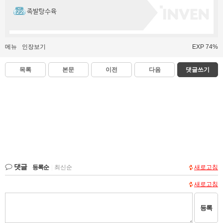
족발탕수육
메뉴
인장보기
EXP 74%
목록
본문
이전
다음
댓글쓰기
댓글
등록순
|
최신순
새로고침
새로고침
등록