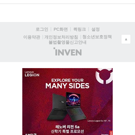
로그인
PC화면
퀵링크
설정
청소년보호정책
이용약관
개인정보처리방침
▲
불법촬영물신고안내
(주)
인
벤