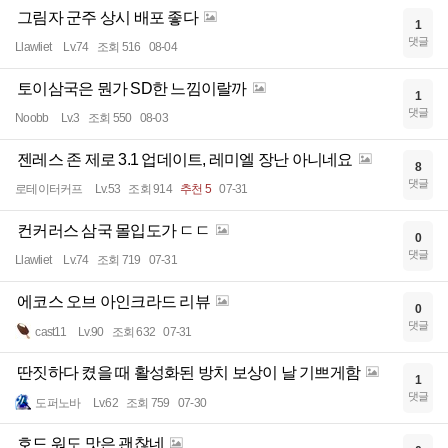
그림자 군주 상시 배포 좋다
1
댓글
Llawliet
Lv.74
조회 516
08-04
토이삼국은 뭔가 SD한 느낌이랄까
1
댓글
Noobb
Lv.3
조회 550
08-03
젠레스 존 제로 3.1 업데이트, 레미엘 장난 아니네요
8
댓글
로테이터커프
Lv.53
조회 914
추천 5
07-31
컨커러스 삼국 몰입도가 ㄷㄷ
0
댓글
Llawliet
Lv.74
조회 719
07-31
에코스 오브 아인크라드 리뷰
0
댓글
cast11
Lv.90
조회 632
07-31
딴짓하다 켰을 때 활성화된 방치 보상이 날 기쁘게함
1
댓글
도퍼노바
Lv.62
조회 759
07-30
호드 워도 맛은 괜찮네